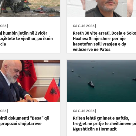
026 |
06 GUS 2026 |
nj humbin jetën në Zvicër
Rreth 30 vite arrati, Dosja e Soko
çikletë të vjedhur, po iknin
Hoxhës: Si një sherr për një
icia
kasetofon solli vrasjen e dy
vëllezërve në Patos
026 |
06 GUS 2026 |
shtë dokumenti “Besa” që
Rriten lehtë çmimet e naftës,
propozoi shqiptarëve
tregjet në pritje të zhvillimeve p
Ngushticën e Hormuzit