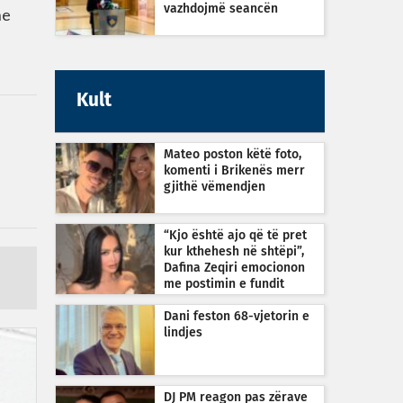
vazhdojmë seancën
he
Kult
Mateo poston këtë foto,
komenti i Brikenës merr
gjithë vëmendjen
“Kjo është ajo që të pret
kur kthehesh në shtëpi”,
Dafina Zeqiri emocionon
me postimin e fundit
Dani feston 68-vjetorin e
lindjes
DJ PM reagon pas zërave