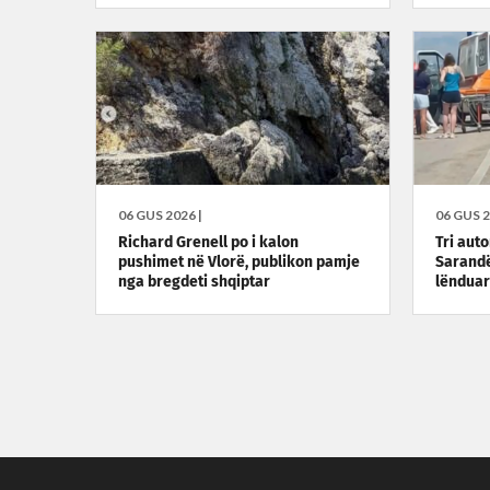
06 GUS 2026 |
06 GUS 2
Richard Grenell po i kalon
Tri aut
pushimet në Vlorë, publikon pamje
Sarandë
nga bregdeti shqiptar
lënduar