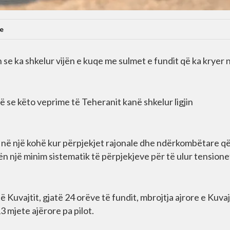
e
 se ka shkelur vijën e kuqe me sulmet e fundit që ka kryer 
ë se këto veprime të Teheranit kanë shkelur ligjin
 në një kohë kur përpjekjet rajonale dhe ndërkombëtare q
ën një minim sistematik të përpjekjeve për të ulur tensionet
Kuvajtit, gjatë 24 orëve të fundit, mbrojtja ajrore e Kuvaj
3 mjete ajërore pa pilot.