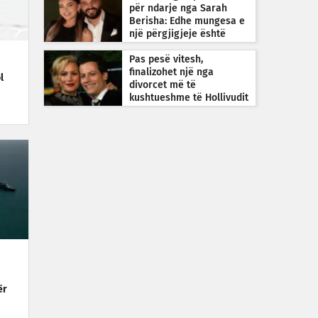
për ndarje nga Sarah
Berisha: Edhe mungesa e
një përgjigjeje është
përgjigje
Pas pesë vitesh,
finalizohet një nga
l
divorcet më të
kushtueshme të Hollivudit
ër