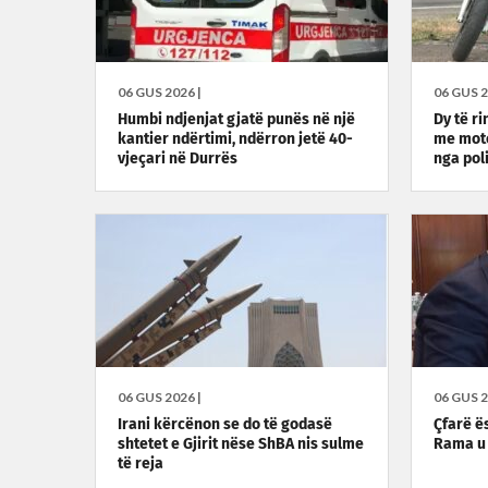
06 GUS 2026 |
06 GUS 2
Humbi ndjenjat gjatë punës në një
Dy të ri
kantier ndërtimi, ndërron jetë 40-
me moto
vjeçari në Durrës
nga pol
06 GUS 2026 |
06 GUS 2
Irani kërcënon se do të godasë
Çfarë ë
shtetet e Gjirit nëse ShBA nis sulme
Rama u 
të reja