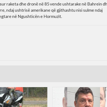
nisur raketa dhe dronë në 85 vende ushtarake në Bahrein d
yre, ndaj ushtrisë amerikane që gjithashtu nisi sulme ndaj
tregtare në Ngushticën e Hormuzit.