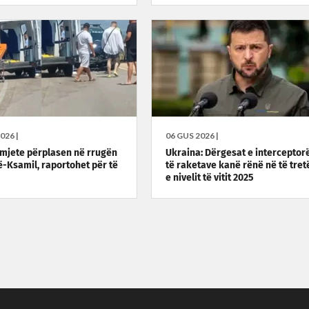
026 |
06 GUS 2026 |
omjete përplasen në rrugën
Ukraina: Dërgesat e interceptor
-Ksamil, raportohet për të
të raketave kanë rënë në të tret
e nivelit të vitit 2025