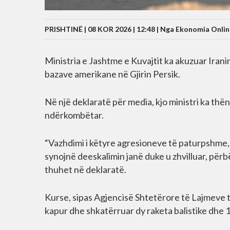
PRISHTINË | 08 KOR 2026 | 12:48 |
Nga Ekonomia Onlin
Ministria e Jashtme e Kuvajtit ka akuzuar Iranin
bazave amerikane në Gjirin Persik.
Në një deklaratë për media, kjo ministri ka thën
ndërkombëtar.
“Vazhdimi i këtyre agresioneve të paturpshme,
synojnë deeskalimin janë duke u zhvilluar, përb
thuhet në deklaratë.
Kurse, sipas Agjencisë Shtetërore të Lajmeve të 
kapur dhe shkatërruar dy raketa balistike dhe 1