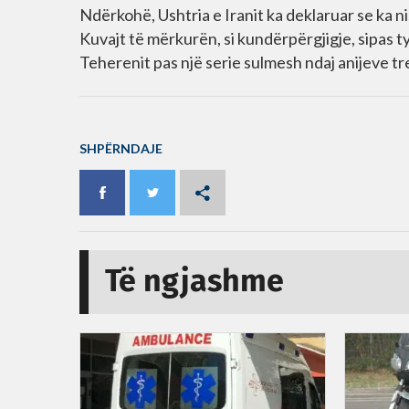
Ndërkohë, Ushtria e Iranit ka deklaruar se ka 
Kuvajt të mërkurën, si kundërpërgjigje, sipas t
Teherenit pas një serie sulmesh ndaj anijeve 
SHPËRNDAJE
Të ngjashme