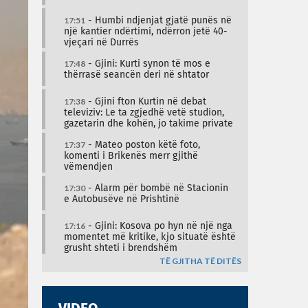
17:51
- Humbi ndjenjat gjatë punës në
një kantier ndërtimi, ndërron jetë 40-
vjeçari në Durrës
17:48
- Gjini: Kurti synon të mos e
thërrasë seancën deri në shtator
17:38
- Gjini fton Kurtin në debat
televiziv: Le ta zgjedhë vetë studion,
gazetarin dhe kohën, jo takime private
17:37
- Mateo poston këtë foto,
komenti i Brikenës merr gjithë
vëmendjen
17:30
- Alarm për bombë në Stacionin
e Autobusëve në Prishtinë
17:16
- Gjini: Kosova po hyn në një nga
momentet më kritike, kjo situatë është
grusht shteti i brendshëm
TË GJITHA TË DITËS