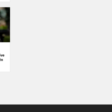
ëve
ën