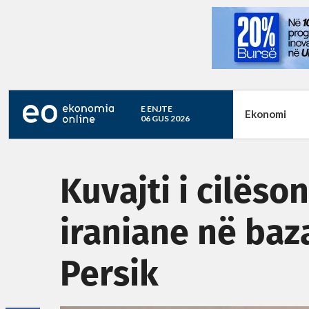
E ENJTE
Ekonomi
06 GUS 2026
Kuvajti i cilëso
iraniane në baza
Persik