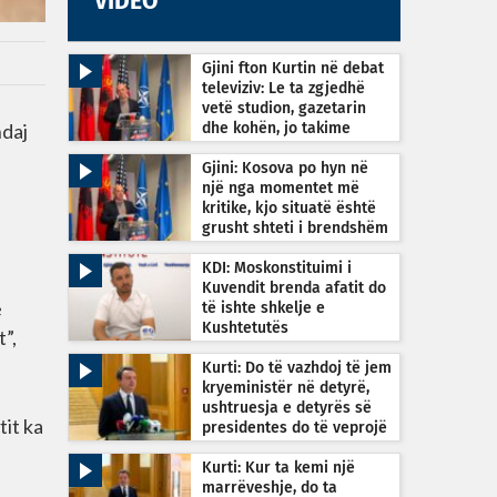
VIDEO
Gjini fton Kurtin në debat
televiziv: Le ta zgjedhë
vetë studion, gazetarin
ndaj
dhe kohën, jo takime
private
Gjini: Kosova po hyn në
një nga momentet më
kritike, kjo situatë është
grusht shteti i brendshëm
KDI: Moskonstituimi i
Kuvendit brenda afatit do
ë
të ishte shkelje e
Kushtetutës
”,
Kurti: Do të vazhdoj të jem
kryeministër në detyrë,
ushtruesja e detyrës së
tit ka
presidentes do të veprojë
sipas Kushtetutës
Kurti: Kur ta kemi një
marrëveshje, do ta