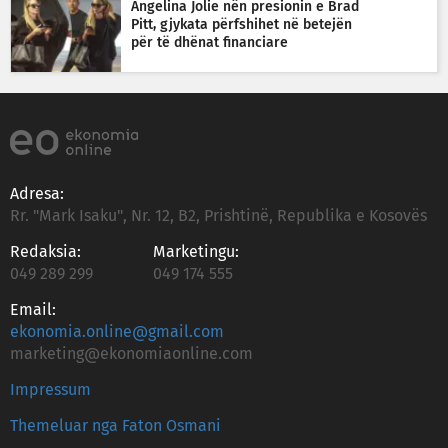
Angelina Jolie nën presionin e Brad
Pitt, gjykata përfshihet në betejën
për të dhënat financiare
Adresa:
Rr. "Mark Isaku", Nr. 12, B2, Prishtinë, Republika e Kosovës
Redaksia:
Marketingu:
049 289 299
049 174 555
Email:
ekonomia.online@gmail.com
marketing@ekonomiaonline.com
Impressum
Themeluar nga Faton Osmani