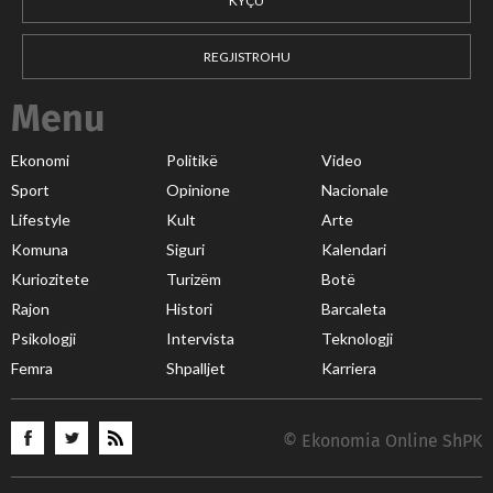
KYÇU
REGJISTROHU
Menu
Ekonomi
Politikë
Video
Sport
Opinione
Nacionale
Lifestyle
Kult
Arte
Komuna
Siguri
Kalendari
Kuriozitete
Turizëm
Botë
Rajon
Histori
Barcaleta
Psikologji
Intervista
Teknologji
Femra
Shpalljet
Karriera
© Ekonomia Online ShPK