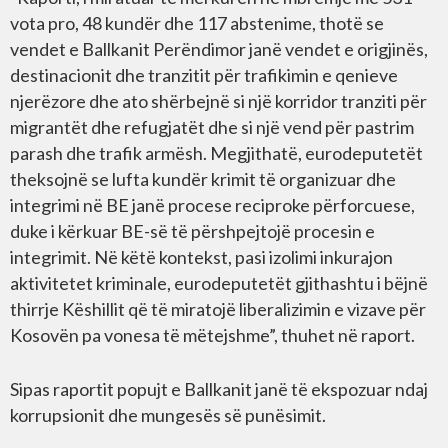
vota pro, 48 kundër dhe 117 abstenime, thotë se
vendet e Ballkanit Perëndimor janë vendet e origjinës,
destinacionit dhe tranzitit për trafikimin e qenieve
njerëzore dhe ato shërbejnë si një korridor tranziti për
migrantët dhe refugjatët dhe si një vend për pastrim
parash dhe trafik armësh. Megjithatë, eurodeputetët
theksojnë se lufta kundër krimit të organizuar dhe
integrimi në BE janë procese reciproke përforcuese,
duke i kërkuar BE-së të përshpejtojë procesin e
integrimit. Në këtë kontekst, pasi izolimi inkurajon
aktivitetet kriminale, eurodeputetët gjithashtu i bëjnë
thirrje Këshillit që të miratojë liberalizimin e vizave për
Kosovën pa vonesa të mëtejshme”, thuhet në raport.
Sipas raportit popujt e Ballkanit janë të ekspozuar ndaj
korrupsionit dhe mungesës së punësimit.