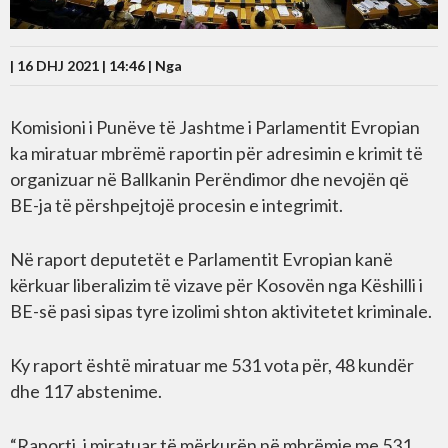
| 16 DHJ 2021 | 14:46 |
Nga
Komisioni i Punëve të Jashtme i Parlamentit Evropian
ka miratuar mbrëmë raportin për adresimin e krimit të
organizuar në Ballkanin Perëndimor dhe nevojën që
BE-ja të përshpejtojë procesin e integrimit.
Në raport deputetët e Parlamentit Evropian kanë
kërkuar liberalizim të vizave për Kosovën nga Këshilli i
BE-së pasi sipas tyre izolimi shton aktivitetet kriminale.
Ky raport është miratuar me 531 vota për, 48 kundër
dhe 117 abstenime.
“Raporti, i miratuar të mërkurën në mbrëmje me 531