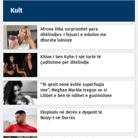
Kult
Afrona Dika surprizohet para
ditëlindjes: I fejuari e mbulon me
dhurata luksoze
Khloe i bën Kylie-t një tortë të
çuditshme për ditëlindje
“Të qenit nënë është superfuqia
ime”, Meghan Markle tregon se si
Lilibet e bën të ndihet e guximshme
Eksploziv në derën e dyqanit të
Noizy-t në Durrës