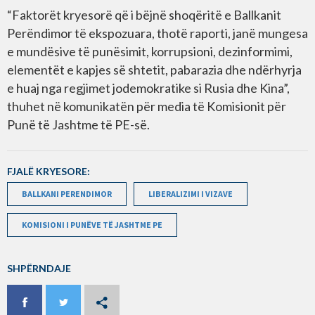
“Faktorët kryesorë që i bëjnë shoqëritë e Ballkanit
Perëndimor të ekspozuara, thotë raporti, janë mungesa
e mundësive të punësimit, korrupsioni, dezinformimi,
elementët e kapjes së shtetit, pabarazia dhe ndërhyrja
e huaj nga regjimet jodemokratike si Rusia dhe Kina”,
thuhet në komunikatën për media të Komisionit për
Punë të Jashtme të PE-së.
FJALË KRYESORE:
BALLKANI PERENDIMOR
LIBERALIZIMI I VIZAVE
KOMISIONI I PUNËVE TË JASHTME PE
SHPËRNDAJE