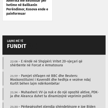
Amerika me këshilltar për
hetime në Ballkanin
Perëndimor, Kosova ende e
painformuar
LAJME MË TË
FUNDIT
22:08
- E rëndë në Shqipëri: Vritet 20-vjeçari që
shërbente në Forcat e Armatosura
21:59
- Pamjet shfaqen në BBC dhe Reuters:
Moskonstituimi i Kuvendit dhe hedhja e vezëve ndaj
Kurtit bëhen lajm ndërkombëtar
21:34
- Muhaxheri: VV-ja nuk e do një opozitë aktive, PDK-
ja dhe Aleanca duhet ta dinamizojnë veprimin politik
21:30
- Përkeqësohet gjendja shëndetësore e Joe Biden