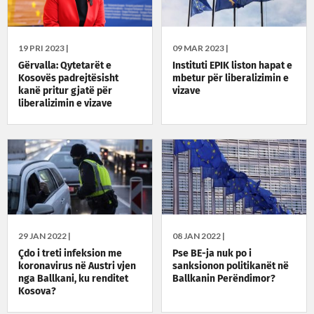
19 PRI 2023 |
09 MAR 2023 |
Gërvalla: Qytetarët e
Instituti EPIK liston hapat e
Kosovës padrejtësisht
mbetur për liberalizimin e
kanë pritur gjatë për
vizave
liberalizimin e vizave
29 JAN 2022 |
08 JAN 2022 |
Çdo i treti infeksion me
Pse BE-ja nuk po i
koronavirus në Austri vjen
sanksionon politikanët në
nga Ballkani, ku renditet
Ballkanin Perëndimor?
Kosova?