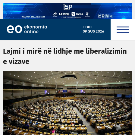
E DIEL
09 GUS 2026
Lajmi i mirë në lidhje me liberalizimin
e vizave