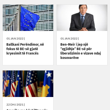
01 JAN 2022 |
01 JAN 2022 |
Ballkani Perëndimor, në
Ben-Meir i jep një
fokus të BE-së gjatë
“zgjidhje” BE-së për
kryesimit të Francës
liberalizimin e vizave ndaj
kosovarëve
22 DHJ 2021 |