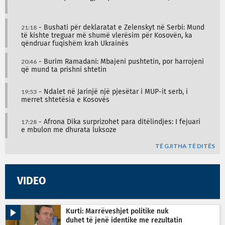
21:18
- Bushati për deklaratat e Zelenskyt në Serbi: Mund
të kishte treguar më shumë vlerësim për Kosovën, ka
qëndruar fuqishëm krah Ukrainës
20:46
- Burim Ramadani: Mbajeni pushtetin, por harrojeni
që mund ta prishni shtetin
19:53
- Ndalet në Jarinjë një pjesëtar i MUP-it serb, i
merret shtetësia e Kosovës
17:28
- Afrona Dika surprizohet para ditëlindjes: I fejuari
e mbulon me dhurata luksoze
TË GJITHA TË DITËS
VIDEO
Kurti: Marrëveshjet politike nuk
duhet të jenë identike me rezultatin