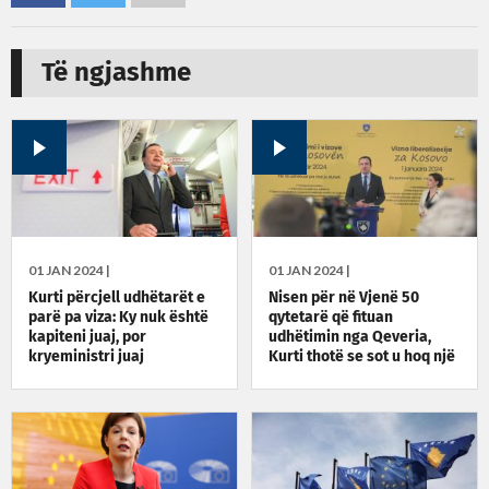
Të ngjashme
01 JAN 2024 |
01 JAN 2024 |
Kurti përcjell udhëtarët e
Nisen për në Vjenë 50
parë pa viza: Ky nuk është
qytetarë që fituan
kapiteni juaj, por
udhëtimin nga Qeveria,
kryeministri juaj
Kurti thotë se sot u hoq një
padrejtësi