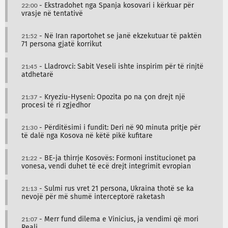
22:00
- Ekstradohet nga Spanja kosovari i kërkuar për
vrasje në tentativë
21:52
- Në Iran raportohet se janë ekzekutuar të paktën
71 persona gjatë korrikut
21:45
- Lladrovci: Sabit Veseli ishte inspirim për të rinjtë
atdhetarë
21:37
- Kryeziu-Hyseni: Opozita po na çon drejt një
procesi të ri zgjedhor
21:30
- Përditësimi i fundit: Deri në 90 minuta pritje për
të dalë nga Kosova në këtë pikë kufitare
21:22
- BE-ja thirrje Kosovës: Formoni institucionet pa
vonesa, vendi duhet të ecë drejt integrimit evropian
21:13
- Sulmi rus vret 21 persona, Ukraina thotë se ka
nevojë për më shumë interceptorë raketash
21:07
- Merr fund dilema e Vinicius, ja vendimi që mori
Reali