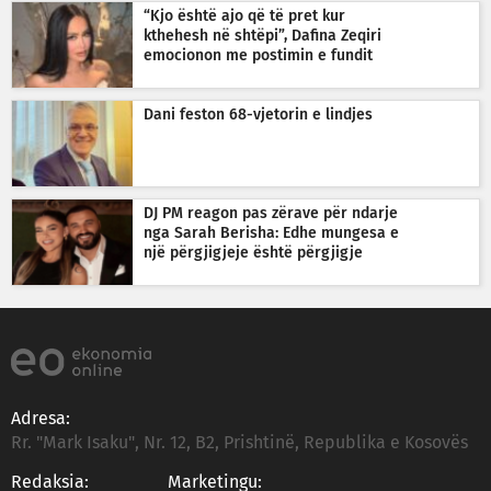
“Kjo është ajo që të pret kur
kthehesh në shtëpi”, Dafina Zeqiri
emocionon me postimin e fundit
Dani feston 68-vjetorin e lindjes
DJ PM reagon pas zërave për ndarje
nga Sarah Berisha: Edhe mungesa e
një përgjigjeje është përgjigje
Adresa:
Rr. "Mark Isaku", Nr. 12, B2, Prishtinë, Republika e Kosovës
Redaksia:
Marketingu: