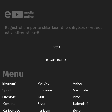
Regjistrohuni për të shkarkuar dhe shfrytëzuar videot
në kualitet të lartë.
KYÇU
REGJISTROHU
Menu
Ekonomi
Politikë
Video
Sport
Opinione
Nacionale
Lifestyle
Kult
Arte
Komuna
Siguri
Kalendari
Kuriozitete
Turizëm
Botë