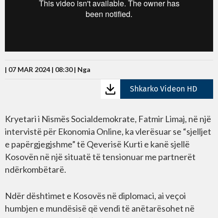
| 07 MAR 2024 | 08:30 |
Nga
Shkarko Videon HD
Kryetari i Nismës Socialdemokrate, Fatmir Limaj, në një
intervistë për Ekonomia Online, ka vlerësuar se “sjelljet
e papërgjegjshme” të Qeverisë Kurti e kanë sjellë
Kosovën në një situatë të tensionuar me partnerët
ndërkombëtarë.
Ndër dështimet e Kosovës në diplomaci, ai veçoi
humbjen e mundësisë që vendi të anëtarësohet në