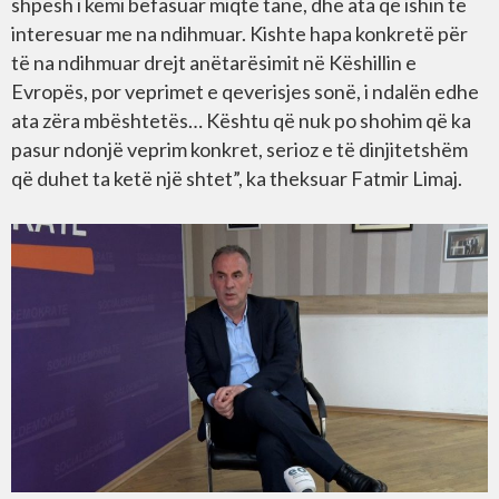
shpesh i kemi befasuar miqtë tanë, dhe ata që ishin të
interesuar me na ndihmuar. Kishte hapa konkretë për
të na ndihmuar drejt anëtarësimit në Këshillin e
Evropës, por veprimet e qeverisjes sonë, i ndalën edhe
ata zëra mbështetës… Kështu që nuk po shohim që ka
pasur ndonjë veprim konkret, serioz e të dinjitetshëm
që duhet ta ketë një shtet”, ka theksuar Fatmir Limaj.