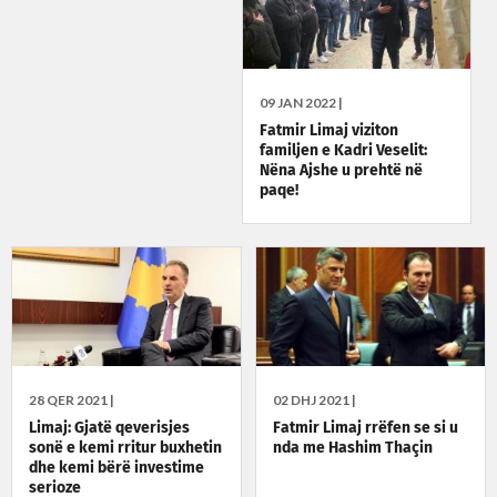
09 JAN 2022 |
Fatmir Limaj viziton
familjen e Kadri Veselit:
Nëna Ajshe u prehtë në
paqe!
28 QER 2021 |
02 DHJ 2021 |
Limaj: Gjatë qeverisjes
Fatmir Limaj rrëfen se si u
sonë e kemi rritur buxhetin
nda me Hashim Thaçin
dhe kemi bërë investime
serioze