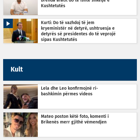
brenda afatit do të ishte shkelje e
Kushtetutës
Kurti: Do të vazhdoj të jem
kryeministër në detyrë, ushtruesja e
detyrës së presidentes do të veprojë
sipas Kushtetutës
Kult
Lela dhe Leo konfirmojnë ri-
bashkimin përmes videos
Mateo poston këtë foto, komenti i
Brikenës merr gjithë vëmendjen