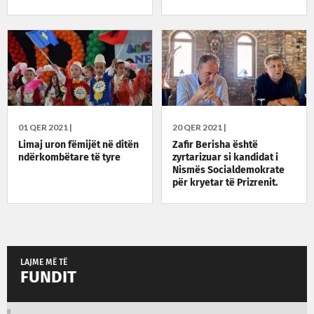
01 QER 2021 |
20 QER 2021 |
Limaj uron fëmijët në ditën
Zafir Berisha është
ndërkombëtare të tyre
zyrtarizuar si kandidat i
Nismës Socialdemokrate
për kryetar të Prizrenit.
LAJME MË TË
FUNDIT