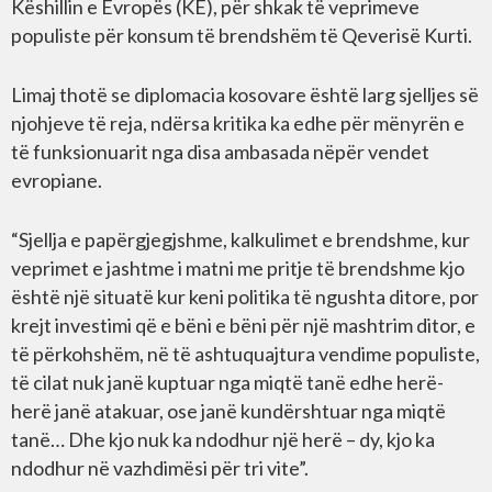
Këshillin e Evropës (KE), për shkak të veprimeve
populiste për konsum të brendshëm të Qeverisë Kurti.
Limaj thotë se diplomacia kosovare është larg sjelljes së
njohjeve të reja, ndërsa kritika ka edhe për mënyrën e
të funksionuarit nga disa ambasada nëpër vendet
evropiane.
“Sjellja e papërgjegjshme, kalkulimet e brendshme, kur
veprimet e jashtme i matni me pritje të brendshme kjo
është një situatë kur keni politika të ngushta ditore, por
krejt investimi që e bëni e bëni për një mashtrim ditor, e
të përkohshëm, në të ashtuquajtura vendime populiste,
të cilat nuk janë kuptuar nga miqtë tanë edhe herë-
herë janë atakuar, ose janë kundërshtuar nga miqtë
tanë… Dhe kjo nuk ka ndodhur një herë – dy, kjo ka
ndodhur në vazhdimësi për tri vite”.