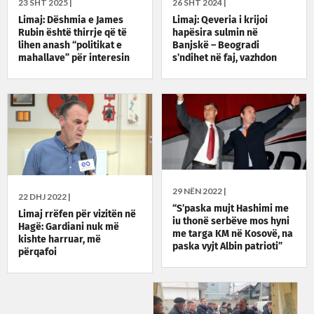
23 SHT 2025 |
26 SHT 2024 |
Limaj: Dëshmia e James
Limaj: Qeveria i krijoi
Rubin është thirrje që të
hapësira sulmin në
lihen anash “politikat e
Banjskë – Beogradi
mahallave” për interesin
s’ndihet në faj, vazhdon
nacional
sikur s’ka ndodhur asgjë
29 NËN 2022 |
22 DHJ 2022 |
“S’paska mujt Hashimi me
Limaj rrëfen për vizitën në
iu thonë serbëve mos hyni
Hagë: Gardiani nuk më
me targa KM në Kosovë, na
kishte harruar, më
paska vyjt Albin patrioti”
përqafoi