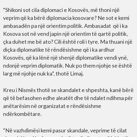
“Shikoni sot cila diplomaci e Kosovës, më thoni një
veprim që ka bërë diplomacia kosovare? Ne sot e kemi
ambasadën pa një orientim politik. Ambasadat që i ka
Kosova sot në vend japin një orientim të qartë politik,
çka duhet me bë ato? Cili është roli i tyre. Ma thuani një
diçka diplomatike të rëndësishme që i ka ardhur
Kosovës, që ka lënë një shenjë diplomatike vendi ynë,
ndonjë veprim diplomatik. Nuk po them njohje se është
larg më njohje nuk ka”, thotë Limaj.
Kreu i Nismës thotë se skandalet e shpeshta, kanë bërë
që të befasohen edhe aleatët dhe të ndalet ndihma për
anëtarësim në organizatat e rëndësishme
ndërkombëtare.
“Në vazhdimësi kemi pasur skandale, veprime të cilat