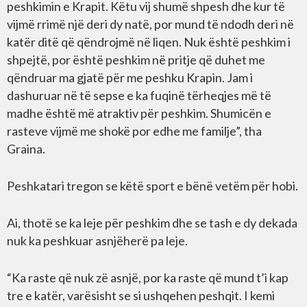
peshkimin e Krapit. Këtu vij shumë shpesh dhe kur të
vijmë rrimë një deri dy natë, por mund të ndodh deri në
katër ditë që qëndrojmë në liqen. Nuk është peshkim i
shpejtë, por është peshkim në pritje që duhet me
qëndruar ma gjatë për me peshku Krapin. Jam i
dashuruar në të sepse e ka fuqinë tërheqjes më të
madhe është më atraktiv për peshkim. Shumicën e
rasteve vijmë me shokë por edhe me familje”, tha
Graina.
Peshkatari tregon se këtë sport e bënë vetëm për hobi.
Ai, thotë se ka leje për peshkim dhe se tash e dy dekada
nuk ka peshkuar asnjëherë pa leje.
“Ka raste që nuk zë asnjë, por ka raste që mund t’i kap
tre e katër, varësisht se si ushqehen peshqit. I kemi