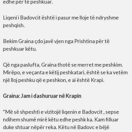
edhe për të peshkuar.
Liqeni i Badovcit është i pasur me lloje të ndryshme
peshqish.
Bekim Graina çdo javë vjen nga Prishtina për të
peshkuar këtu.
Që nga paslufta, Graina thotë se merret me peshkim.
Mirëpo, e veçanta e këtij peshkatari, është se ka vetëm
një lloj peshku që e peshkon, e ai është Krapi.
Graina: Jam i dashuruar në Krapin
“Më së shpeshti e vizitojë liqenin e Badovcit , sepse
ndihem shumë mirë këtu edhe peshk ka. Kam filluar
duke shtuar nëpër reka. Këtu në Badovc e bëjë