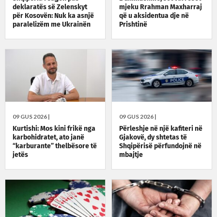
deklaratës së Zelenskyt
mjeku Rrahman Maxharraj
për Kosovën: Nuk ka asnjë
që u aksidentua dje në
paralelizëm me Ukrainën
Prishtinë
09 GUS 2026 |
09 GUS 2026 |
Kurtishi: Mos kini frikë nga
Përleshje në një kafiteri në
karbohidratet, ato janë
Gjakovë, dy shtetas të
“karburante” thelbësore të
Shqipërisë përfundojnë në
jetës
mbajtje