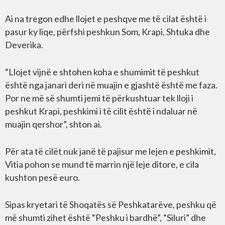
Ai na tregon edhe llojet e peshqve me të cilat është i
pasur ky liqe, përfshi peshkun Som, Krapi, Shtuka dhe
Deverika.
“Llojet vijnë e shtohen koha e shumimit të peshkut
është nga janari deri në muajin e gjashtë është me faza.
Por ne më së shumti jemi të përkushtuar tek lloji i
peshkut Krapi, peshkimi i të cilit është i ndaluar në
muajin qershor”, shton ai.
Për ata të cilët nuk janë të pajisur me lejen e peshkimit,
Vitia pohon se mund të marrin një leje ditore, e cila
kushton pesë euro.
Sipas kryetari të Shoqatës së Peshkatarëve, peshku që
më shumti zihet është “Peshku i bardhë”, “Siluri” dhe