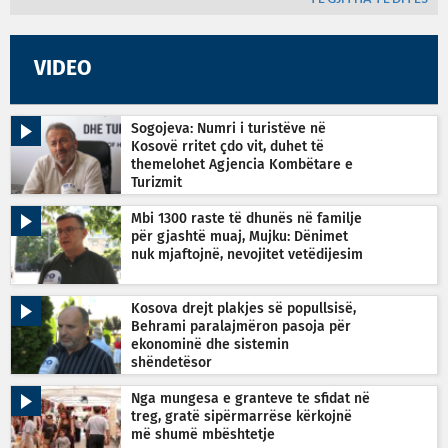
VIDEO
Sogojeva: Numri i turistëve në
Kosovë rritet çdo vit, duhet të
themelohet Agjencia Kombëtare e
Turizmit
Mbi 1300 raste të dhunës në familje
për gjashtë muaj, Mujku: Dënimet
nuk mjaftojnë, nevojitet vetëdijesim
Kosova drejt plakjes së popullsisë,
Behrami paralajmëron pasoja për
ekonominë dhe sistemin
shëndetësor
Nga mungesa e granteve te sfidat në
treg, gratë sipërmarrëse kërkojnë
më shumë mbështetje