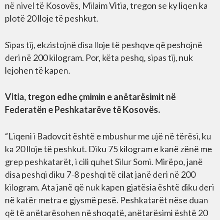
në nivel të Kosovës, Milaim Vitia, tregon se ky liqen ka
plotë 20 lloje të peshkut.
Sipas tij, ekzistojnë disa lloje të peshqve që peshojnë
deri në 200 kilogram. Por, këta peshq, sipas tij, nuk
lejohen të kapen.
Vitia, tregon edhe çmimin e anëtarësimit në
Federatën e Peshkatarëve të Kosovës.
“Liqeni i Badovcit është e mbushur me ujë në tërësi, ku
ka 20 lloje të peshkut. Diku 75 kilogram e kanë zënë me
grep peshkatarët, i cili quhet Silur Somi. Mirëpo, janë
disa peshqi diku 7-8 peshqi të cilat janë deri në 200
kilogram. Ata janë që nuk kapen gjatësia është diku deri
në katër metra e gjysmë pesë. Peshkatarët nëse duan
që të anëtarësohen në shoqatë, anëtarësimi është 20