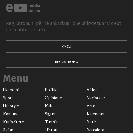
Regjistrohuni për të shkarkuar dhe shfrytëzuar videot
në kualitet të lartë.
KYÇU
REGJISTROHU
Menu
Ekonomi
Politikë
Video
Sport
Opinione
Nacionale
Lifestyle
Kult
Arte
Komuna
Siguri
Kalendari
Kuriozitete
Turizëm
Botë
Rajon
Histori
Barcaleta