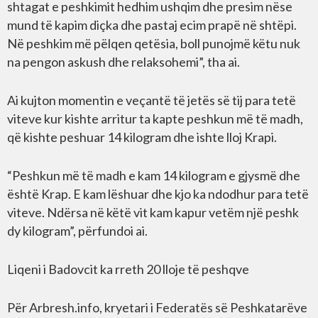
shtagat e peshkimit hedhim ushqim dhe presim nëse
mund të kapim diçka dhe pastaj ecim prapë në shtëpi.
Në peshkim më pëlqen qetësia, boll punojmë këtu nuk
na pengon askush dhe relaksohemi”, tha ai.
Ai kujton momentin e veçantë të jetës së tij para tetë
viteve kur kishte arritur ta kapte peshkun më të madh,
që kishte peshuar 14 kilogram dhe ishte lloj Krapi.
“Peshkun më të madh e kam 14 kilogram e gjysmë dhe
është Krap. E kam lëshuar dhe kjo ka ndodhur para tetë
viteve. Ndërsa në këtë vit kam kapur vetëm një peshk
dy kilogram”, përfundoi ai.
Liqeni i Badovcit ka rreth 20 lloje të peshqve
Për Arbresh.info, kryetari i Federatës së Peshkatarëve