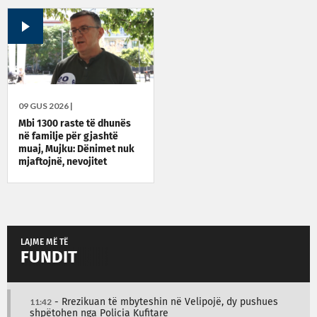
09 GUS 2026 |
Mbi 1300 raste të dhunës
në familje për gjashtë
muaj, Mujku: Dënimet nuk
mjaftojnë, nevojitet
vetëdijesim
LAJME MË TË
FUNDIT
11:42
- Rrezikuan të mbyteshin në Velipojë, dy pushues
shpëtohen nga Policia Kufitare