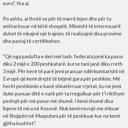
euro”, tha ai.
Po ashtu, ai thotë se për të marrë lejen dhe për tu
anëtarësuar në këtë shoqatë, fillimisht të interesuarit
duhet të mbajnë një trajnim, të realizojnë disa provime
dhe pastaj të certifikohen.
“Që nga paslufta e deri më tash, federata jonë ka pasur
diku 2 mijë e 200 peshkatarë, kurse tani janë diku rreth
3 mijë. Për herë të parë jemi pranuar ndërkomtarisht në
Evropë që kemi drejtë të bëjmë gara për peshkim. Më
herët peshkimin e kanë shkatërruar rrjetat, ku ne jemi
duke punuar ditë e natë për ta rregulluar për t’i rikthyer
peshqit për me pasur më shumë. I kemi shumë disa
liqene të mira në Kosovë. Nuk kemi nevojë me shkuar
në Shqipëri në Maqedoni për të peshkuar kur ne kemi
gjitha kushtet”.