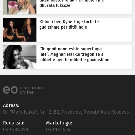
ditëlindjes: I fejuari e mbulon me
dhurata luksoze
Khloe i bën Kylie-t një tortë të
çuditshme për ditëlindje
“Të qenit nënë është superfuqia
ime”, Meghan Markle tregon se si
Lilibet e bën të ndihet e guximshme
Adresa:
Rr. "Mark Isaku", Nr. 12, B2, Prishtinë, Republika e Kosovës
Redaksia:
Marketingu:
049 289 299
049 174 555