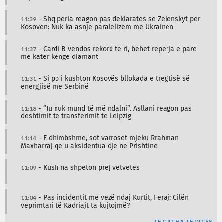
11:39
- Shqipëria reagon pas deklaratës së Zelenskyt për
Kosovën: Nuk ka asnjë paralelizëm me Ukrainën
11:37
- Cardi B vendos rekord të ri, bëhet reperja e parë
me katër këngë diamant
11:31
- Si po i kushton Kosovës bllokada e tregtisë së
energjisë me Serbinë
11:18
- “Ju nuk mund të më ndalni”, Asllani reagon pas
dështimit të transferimit te Leipzig
11:14
- E dhimbshme, sot varroset mjeku Rrahman
Maxharraj që u aksidentua dje në Prishtinë
11:09
- Kush na shpëton prej vetvetes
11:04
- Pas incidentit me vezë ndaj Kurtit, Feraj: Cilën
veprimtari të Kadriajt ta kujtojmë?
TË GJITHA TË DITËS