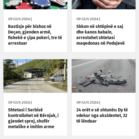
09 GUS 2026 |
09 GUS 2026 |
Bastisje për bixhoz në
Shkon në shtëpinë e saj
Deçan, gjenden armë,
dhe kanos babain,
fishekë e çipa pokeri, tre të
arrestohet shtetasi
arrestuar
maqedonas në Podujevë
09 GUS 2026 |
09 GUS 2026 |
Shtetasi i Serbisë
24 orët e së shtunës: Dy të
kontrollohet në Bërnjak, i
vdekur nga aksidentet, 32
gjendet sprej, shufër
të lënduar
metalike e imitim arme