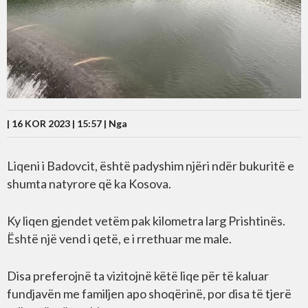
| 16 KOR 2023 | 15:57 |
Nga
Liqeni i Badovcit, është padyshim njëri ndër bukuritë e
shumta natyrore që ka Kosova.
Ky liqen gjendet vetëm pak kilometra larg Prishtinës.
Është një vend i qetë, e i rrethuar me male.
Disa preferojnë ta vizitojnë këtë liqe për të kaluar
fundjavën me familjen apo shoqërinë, por disa të tjerë