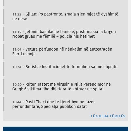
11:22
- Gjilan: Po pastronte, gruaja gjen mjet të dyshimtë
në qese
11:19
- Jetonin bashkë në banesë, prishtinasja ia largon
rrobat gruas me fëmijë – policia nis hetimet
11:09
- Vetura përfundon në nënkalim në autostradën
Fier-Lushnjë
10:54
- Berisha: Institucionet të formohen sa më shpejtë
10:50
- Rriten rastet me virusin e Nilit Perëndimor në
Greqi: 6 viktima dhe dhjetëra të shtruar në spital
10:44
- Rasti Thaçi dhe të tjerët hyn në fazën
përfundimtare, Specialja publikon datat
TË GJITHA TË DITËS