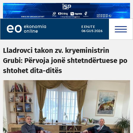
E ENJTE
06 GUS 2026
Lladrovci takon zv. kryeministrin
Grubi: Përvoja jonë shtetndërtuese po
shtohet dita-ditës