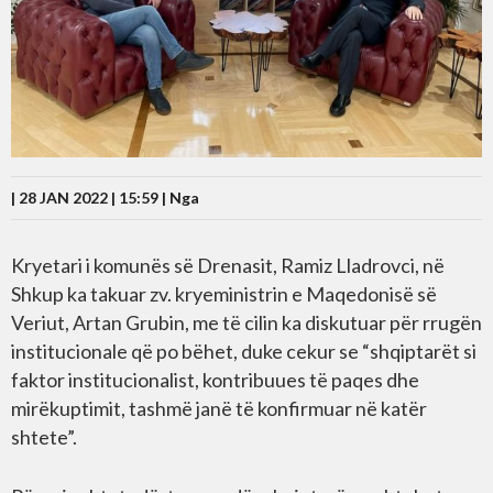
| 28 JAN 2022 | 15:59 |
Nga
Kryetari i komunës së Drenasit, Ramiz Lladrovci, në
Shkup ka takuar zv. kryeministrin e Maqedonisë së
Veriut, Artan Grubin, me të cilin ka diskutuar për rrugën
institucionale që po bëhet, duke cekur se “shqiptarët si
faktor institucionalist, kontribuues të paqes dhe
mirëkuptimit, tashmë janë të konfirmuar në katër
shtete”.