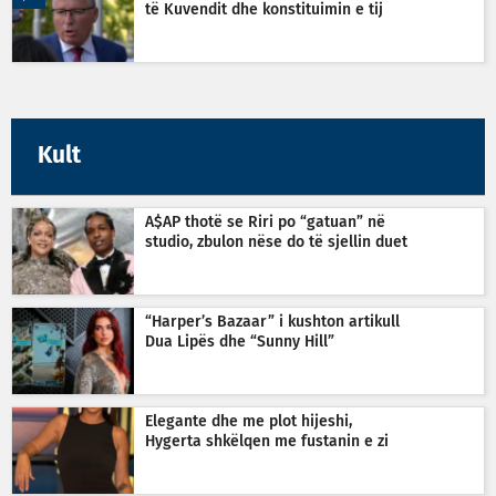
të Kuvendit dhe konstituimin e tij
Kult
A$AP thotë se Riri po “gatuan” në
studio, zbulon nëse do të sjellin duet
“Harper’s Bazaar” i kushton artikull
Dua Lipës dhe “Sunny Hill”
Elegante dhe me plot hijeshi,
Hygerta shkëlqen me fustanin e zi