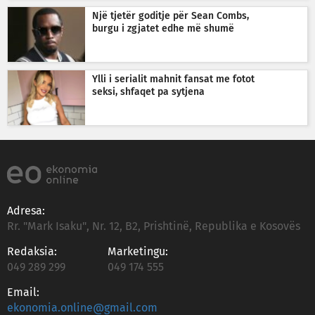
Një tjetër goditje për Sean Combs,
burgu i zgjatet edhe më shumë
Ylli i serialit mahnit fansat me fotot
seksi, shfaqet pa sytjena
Adresa:
Rr. "Mark Isaku", Nr. 12, B2, Prishtinë, Republika e Kosovës
Redaksia:
Marketingu:
049 289 299
049 174 555
Email:
ekonomia.online@gmail.com