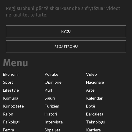
Regjistrohuni për të shkarkuar dhe shfrytëzuar videot
në kualitet të lartë.
KYÇU
REGJISTROHU
Menu
Ekonomi
Politikë
Video
Sport
Opinione
Nacionale
Lifestyle
Kult
Arte
Komuna
Siguri
Kalendari
Kuriozitete
Turizëm
Botë
Rajon
Histori
Barcaleta
Psikologji
Intervista
Teknologji
Femra
Shpalljet
Karriera