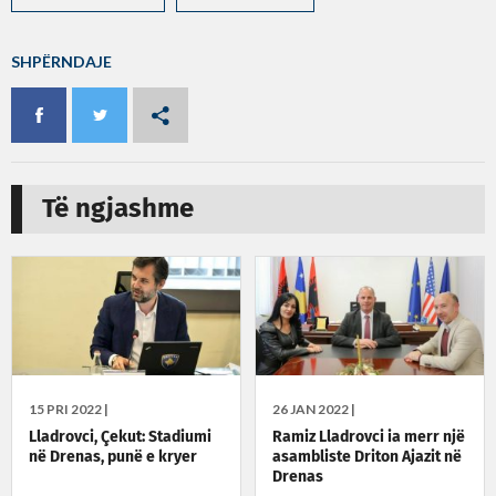
SHPËRNDAJE
Të ngjashme
15 PRI 2022 |
26 JAN 2022 |
Lladrovci, Çekut: Stadiumi
Ramiz Lladrovci ia merr një
në Drenas, punë e kryer
asambliste Driton Ajazit në
Drenas