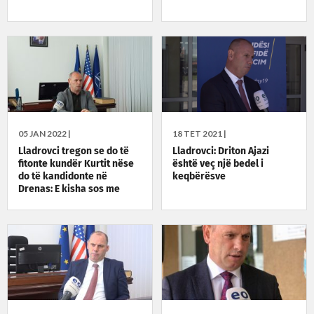
05 JAN 2022 |
18 TET 2021 |
Lladrovci tregon se do të
Lladrovci: Driton Ajazi
fitonte kundër Kurtit nëse
është veç një bedel i
do të kandidonte në
keqbërësve
Drenas: E kisha sos me
vota