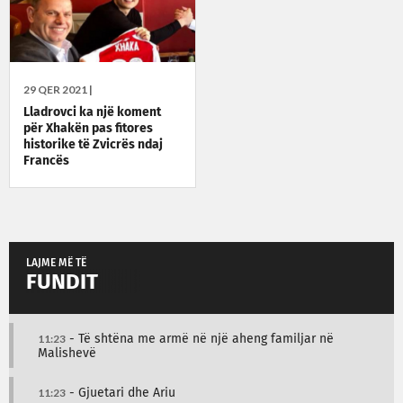
29 QER 2021 |
Lladrovci ka një koment
për Xhakën pas fitores
historike të Zvicrës ndaj
Francës
LAJME MË TË
FUNDIT
11:23
- Të shtëna me armë në një aheng familjar në
Malishevë
11:23
- Gjuetari dhe Ariu