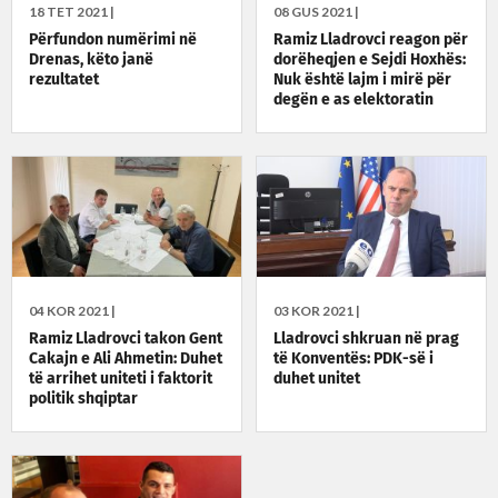
18 TET 2021 |
08 GUS 2021 |
Përfundon numërimi në
Ramiz Lladrovci reagon për
Drenas, këto janë
dorëheqjen e Sejdi Hoxhës:
rezultatet
Nuk është lajm i mirë për
degën e as elektoratin
04 KOR 2021 |
03 KOR 2021 |
Ramiz Lladrovci takon Gent
Lladrovci shkruan në prag
Cakajn e Ali Ahmetin: Duhet
të Konventës: PDK-së i
të arrihet uniteti i faktorit
duhet unitet
politik shqiptar