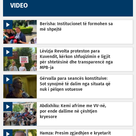
VIDEO
Berisha: Institucionet të formohen sa
më shpejtë
Lëvizja Revolta proteston para
Kuvendit, kërkon shfuqizimin e ligjit
për shtetësinë dhe transparencë nga
MPB-ja
Gërvalla para seancës konstituive:
Sot synojmë të dalim nga situata që
nuk i pëlqen votuesve
Abdixhiku: Kemi afrime me VV-në,
por ende dallime në çështjen
kryesore
Hamza: Presim zgjedhjen e kryetarit