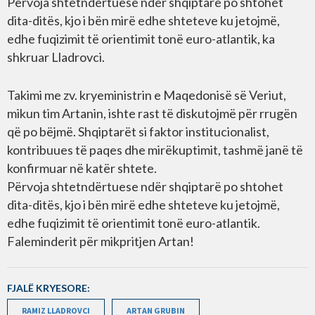
Përvoja shtetndërtuese ndër shqiptarë po shtohet
dita-ditës, kjo i bën mirë edhe shteteve ku jetojmë,
edhe fuqizimit të orientimit tonë euro-atlantik, ka
shkruar Lladrovci.
Takimi me zv. kryeministrin e Maqedonisë së Veriut,
mikun tim Artanin, ishte rast të diskutojmë për rrugën
që po bëjmë. Shqiptarët si faktor institucionalist,
kontribuues të paqes dhe mirëkuptimit, tashmë janë të
konfirmuar në katër shtete.
Përvoja shtetndërtuese ndër shqiptarë po shtohet
dita-ditës, kjo i bën mirë edhe shteteve ku jetojmë,
edhe fuqizimit të orientimit tonë euro-atlantik.
Faleminderit për mikpritjen Artan!
FJALË KRYESORE:
RAMIZ LLADROVCI
ARTAN GRUBIN