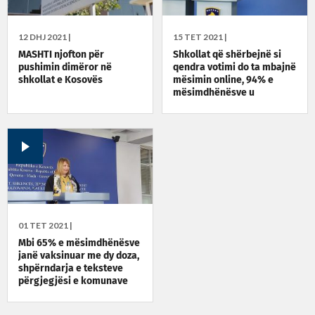
12 DHJ 2021 |
15 TET 2021 |
MASHTI njofton për
Shkollat që shërbejnë si
pushimin dimëror në
qendra votimi do ta mbajnë
shkollat e Kosovës
mësimin online, 94% e
mësimdhënësve u
vaksinuan
01 TET 2021 |
Mbi 65% e mësimdhënësve
janë vaksinuar me dy doza,
shpërndarja e teksteve
përgjegjësi e komunave