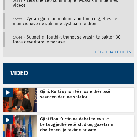
20:11
- Lela dhe Leo konfirmojnë ri-bashkimin përmes
videos
19:55
- Zyrtari gjerman mohon raportimin e gjetjes së
municioneve në sulmin e dyshuar me dron
19:44
- Sulmet e Houthi-t thuhet se vrasin të paktën 30
forca qeveritare jemenase
TË GJITHA TË DITËS
VIDEO
Gjini: Kurti synon të mos e thërrasë
seancën deri në shtator
Gjini fton Kurtin në debat televiziv:
Le ta zgjedhë vetë studion, gazetarin
dhe kohën, jo takime private