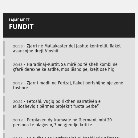
LAJME MË TË
FUNDIT
20:58
- Zjarri në Mallakastër del jashtë kontrollit, flakët
avancojnë drejt Vloshit
20:43
- Haradinaj-Kurtit: Sa mirë po të sheh kombi në
çfarë derexhe ke ardhë, mos lësho pe, krejt ose hiç
20:32
- Zjarr i madh në Ferizaj, flakët përfshijnë një zonë
fushore
20:22
- Fetoshi: Vuçiq po rikthen narrativën e
Millosheviqit përmes projektit “Bota Serbe”
20:19
- Përplasen dy tramvaje në Gjermani, mbi 20
persona të plagosur, 3 në gjendje kritike