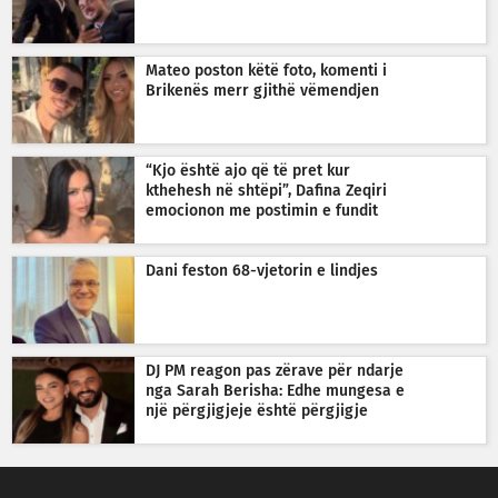
Mateo poston këtë foto, komenti i
Brikenës merr gjithë vëmendjen
“Kjo është ajo që të pret kur
kthehesh në shtëpi”, Dafina Zeqiri
emocionon me postimin e fundit
Dani feston 68-vjetorin e lindjes
DJ PM reagon pas zërave për ndarje
nga Sarah Berisha: Edhe mungesa e
një përgjigjeje është përgjigje