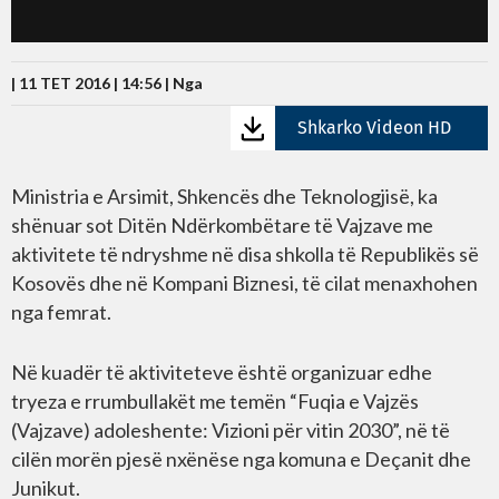
| 11 TET 2016 | 14:56 |
Nga
Shkarko Videon HD
Ministria e Arsimit, Shkencës dhe Teknologjisë, ka
shënuar sot Ditën Ndërkombëtare të Vajzave me
aktivitete të ndryshme në disa shkolla të Republikës së
Kosovës dhe në Kompani Biznesi, të cilat menaxhohen
nga femrat.
Në kuadër të aktiviteteve është organizuar edhe
tryeza e rrumbullakët me temën “Fuqia e Vajzës
(Vajzave) adoleshente: Vizioni për vitin 2030”, në të
cilën morën pjesë nxënëse nga komuna e Deçanit dhe
Junikut.