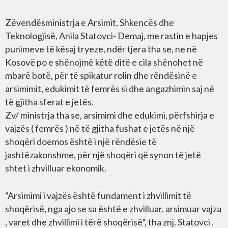
Zëvendësministrja e Arsimit, Shkencës dhe
Teknologjisë, Anila Statovci- Demaj, me rastin e hapjes
punimeve të kësaj tryeze, ndër tjera tha se, ne në
Kosovë po e shënojmë këtë ditë e cila shënohet në
mbarë botë, për të spikatur rolin dhe rëndësinë e
arsimimit, edukimit të femrës si dhe angazhimin saj në
të gjitha sferat e jetës.
Zv/ ministrja tha se, arsimimi dhe edukimi, përfshirja e
vajzës ( femrës ) në të gjitha fushat e jetës në një
shoqëri doemos është i një rëndësie të
jashtëzakonshme, për një shoqëri që synon të jetë
shtet i zhvilluar ekonomik.
“Arsimimi i vajzës është fundament i zhvillimit të
shoqërisë, nga ajo se sa është e zhvilluar, arsimuar vajza
, varet dhe zhvillimi i tërë shoqërisë”, tha znj. Statovci .