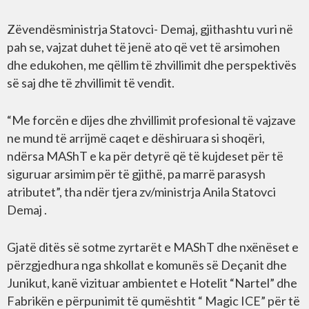
Zëvendësministrja Statovci- Demaj, gjithashtu vuri në
pah se, vajzat duhet të jenë ato që vet të arsimohen
dhe edukohen, me qëllim të zhvillimit dhe perspektivës
së saj dhe të zhvillimit të vendit.
“Me forcën e dijes dhe zhvillimit profesional të vajzave
ne mund të arrijmë caqet e dëshiruara si shoqëri,
ndërsa MAShT e ka për detyrë që të kujdeset për të
siguruar arsimim për të gjithë, pa marrë parasysh
atributet”, tha ndër tjera zv/ministrja Anila Statovci
Demaj .
Gjatë ditës së sotme zyrtarët e MAShT dhe nxënëset e
përzgjedhura nga shkollat e komunës së Deçanit dhe
Junikut, kanë vizituar ambientet e Hotelit “Nartel” dhe
Fabrikën e përpunimit të qumështit “ Magic ICE” për të