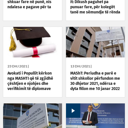
shkuar fare në punë, nis
it: Dikush paguhet pa
ndalesa e pagave për ta
punuar fare, për kolegët
tanë me sëmundje të rënda
s’po keni buxhet
23 DHJ 2021 |
13 DHJ 2021 |
Avokati i Popullit kërkon
MAShT: Periudha e parë e
nga MASHTI që të zgjidhë
vitit shkollor përfundon me
çështjen e njohjes dhe
30 dhjetor 2021, ndërsa e
verifikimit të diplomave
dyta fillon me 10 janar 2022