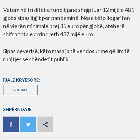
Vetëm në tri ditët e fundit janë shqiptuar 12 mijë e 481
gjoba sipas ligjit për pandeminë. Nëse këto llogariten
në vlerën minimale prej 35 euro për gjobë, atëherë
shifra totale arrin rreth 437 mijë euro.
Sipas qeverisë, këto masa janë vendosur me qëllim të
ruajtjes së shëndetit publik.
FJALË KRYESORE:
GJOBAT
SHPËRNDAJE