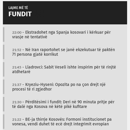
LAJME MË TË
FUNDIT
22:00
- Ekstradohet nga Spanja kosovari i kërkuar për
vrasje në tentativë
21:52
- Në Iran raportohet se janë ekzekutuar të paktën
71 persona gjatë korrikut
21:45
- Lladrovci: Sabit Veseli ishte inspirim për të rinjtë
atdhetarë
21:37
- Kryeziu-Hyseni: Opozita po na çon drejt një
procesi të ri zgjedhor
21:30
- Përditësimi i fundit: Deri në 90 minuta pritje për
të dalë nga Kosova në këtë pikë kufitare
21:22
- BE-ja thirrje Kosovës: Formoni institucionet pa
vonesa, vendi duhet të ecë drejt integrimit evropian