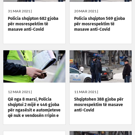
31 MAR 2021 |
20 MAR 2021 |
Policia shqipton 682 gjoba
Policia shqipton 569 gjoba
për mosrespektim të
për mosrespektim të
masave anti-Covid
masave anti-Covid
12 MAR 2021 |
11 MAR 2021 |
Që nga 8 marsi, Policia
Shqiptohen 388 gjoba për
shqiptoi 2 mijë e 446 gjoba
mosrespektim të masave
për ngasësit e automjeteve
anti-Covid
që nuk e vendosën rripin e
sigurimit