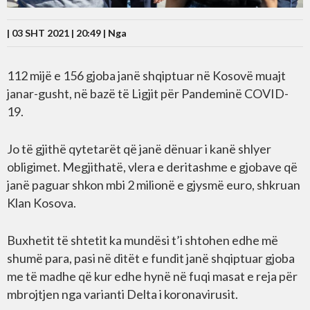
| 03 SHT 2021 | 20:49 |
Nga
112 mijë e 156 gjoba janë shqiptuar në Kosovë muajt
janar-gusht, në bazë të Ligjit për Pandeminë COVID-
19.
Jo të gjithë qytetarët që janë dënuar i kanë shlyer
obligimet. Megjithatë, vlera e deritashme e gjobave që
janë paguar shkon mbi 2 milionë e gjysmë euro, shkruan
Klan Kosova.
Buxhetit të shtetit ka mundësi t’i shtohen edhe më
shumë para, pasi në ditët e fundit janë shqiptuar gjoba
me të madhe që kur edhe hynë në fuqi masat e reja për
mbrojtjen nga varianti Delta i koronavirusit.