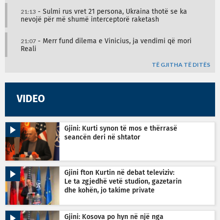
21:13
- Sulmi rus vret 21 persona, Ukraina thotë se ka
nevojë për më shumë interceptorë raketash
21:07
- Merr fund dilema e Vinicius, ja vendimi që mori
Reali
TË GJITHA TË DITËS
VIDEO
Gjini: Kurti synon të mos e thërrasë
seancën deri në shtator
Gjini fton Kurtin në debat televiziv:
Le ta zgjedhë vetë studion, gazetarin
dhe kohën, jo takime private
Gjini: Kosova po hyn në një nga