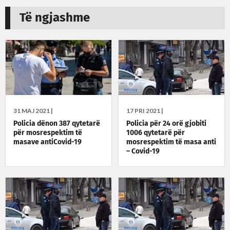
Të ngjashme
31 MAJ 2021 |
17 PRI 2021 |
Policia dënon 387 qytetarë
Policia për 24 orë gjobiti
për mosrespektim të
1006 qytetarë për
masave antiCovid-19
mosrespektim të masa anti
– Covid-19