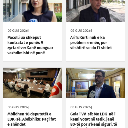
05 GUS 2026 |
05 GUS 2026 |
Pacolli ua shkëput
Arifi: Kurti nuk e ka
kontratat e punës 9
problem rrenën, por
zyrtarëve: Kanë munguar
vështirë se do t’i shitet
vazhdimisht në punë
05 GUS 2026 |
05 GUS 2026 |
Mblidhen 18 deputetët e
Gola i VV-së: Me LDK-në i
LDK-së, Abdixhiku: Paçi fat
kemi votat në tetik, janë
e shëndet
80-të por s’kemi siguri, të