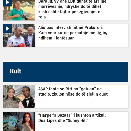
Baraliu: VV dhe LDK duhet të arrijnë
marrëveshje, ndryshe do të dihet
kush është fajtor për zgjedhjet e
reja
Aliu pas intervistimit në Prokurori:
Kam vepruar në përputhje me ligjin,
ndihem i lehtësuar
Kult
A$AP thotë se Riri po “gatuan” në
studio, zbulon nëse do të sjellin duet
“Harper’s Bazaar” i kushton artikull
Dua Lipës dhe “Sunny Hill”