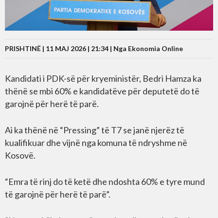
PRISHTINË | 11 MAJ 2026 | 21:34 |
Nga Ekonomia Online
Kandidati i PDK-së për kryeministër, Bedri Hamza ka
thënë se mbi 60% e kandidatëve për deputetë do të
garojnë për herë të parë.
Ai ka thënë në “Pressing” të T7 se janë njerëz të
kualifikuar dhe vijnë nga komuna të ndryshme në
Kosovë.
“Emra të rinj do të ketë dhe ndoshta 60% e tyre mund
të garojnë për herë të parë”.