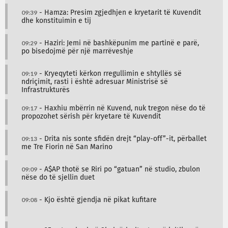
09:39
- Hamza: Presim zgjedhjen e kryetarit të Kuvendit
dhe konstituimin e tij
09:29
- Haziri: Jemi në bashkëpunim me partinë e parë,
po bisedojmë për një marrëveshje
09:19
- Kryeqyteti kërkon rregullimin e shtyllës së
ndriçimit, rasti i është adresuar Ministrisë së
Infrastrukturës
09:17
- Haxhiu mbërrin në Kuvend, nuk tregon nëse do të
propozohet sërish për kryetare të Kuvendit
09:13
- Drita nis sonte sfidën drejt “play-off”-it, përballet
me Tre Fiorin në San Marino
09:09
- A$AP thotë se Riri po “gatuan” në studio, zbulon
nëse do të sjellin duet
09:08
- Kjo është gjendja në pikat kufitare