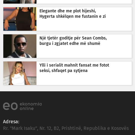
Elegante dhe me plot hijeshi,
Hygerta shkëlqen me fustanin e zi
Një tjetër goditje për Sean Combs,
burgu i zgjatet edhe më shumë
Ylli i serialit mahnit fansat me fotot
seksi, shfaqet pa sytjena
Adresa:
Rr. "Mark Isaku", Nr. 12, B2, Prishtinë, Republika e Kosovës