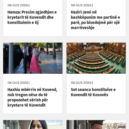
06 GUS 2026 |
06 GUS 2026 |
Hamza: Presim zgjedhjen e
Haziri: Jemi në
kryetarit të Kuvendit dhe
bashkëpunim me partinë e
konstituimin e tij
parë, po bisedojmë për një
marrëveshje
06 GUS 2026 |
06 GUS 2026 |
Haxhiu mbërrin në Kuvend,
Sot seanca konstituive e
nuk tregon nëse do të
Kuvendit të Kosovës
propozohet sërish për
kryetare të Kuvendit