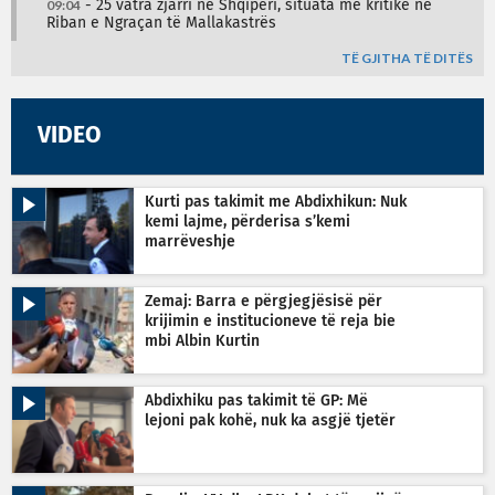
09:04
- 25 vatra zjarri në Shqipëri, situata më kritike në
Riban e Ngraçan të Mallakastrës
TË GJITHA TË DITËS
VIDEO
Kurti pas takimit me Abdixhikun: Nuk
kemi lajme, përderisa s’kemi
marrëveshje
Zemaj: Barra e përgjegjësisë për
krijimin e institucioneve të reja bie
mbi Albin Kurtin
Abdixhiku pas takimit të GP: Më
lejoni pak kohë, nuk ka asgjë tjetër