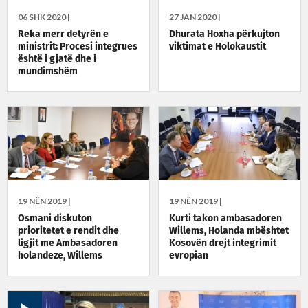
06 SHK 2020 |
27 JAN 2020 |
Reka merr detyrën e
Dhurata Hoxha përkujton
ministrit: Procesi integrues
viktimat e Holokaustit
është i gjatë dhe i
mundimshëm
19 NËN 2019 |
19 NËN 2019 |
Osmani diskuton
Kurti takon ambasadoren
prioritetet e rendit dhe
Willems, Holanda mbështet
ligjit me Ambasadoren
Kosovën drejt integrimit
holandeze, Willems
evropian