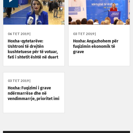
06 TET 2019 |
03 TET 2019 |
Hoxha-qytetarëve:
Hoxha: Angazhohem për
Ushtroni të drejtën
fuqizimin ekonomik të
kushtetuese për të votuar,
grave
fati i shtetit është në duart
tona
03 TET 2019 |
Hoxha: Fuqizimi i grave
ndërmarrëse dhe në
vendimmarrje, prioritet imi