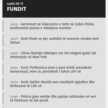
LAJME MË TË
FUNDIT
16:10
- Gërmimet në lokacionin e tretë në Zubin-Potok,
konfirmohet prania e mbetjeve mortore
16:07
- Kurti thotë se për vazhdim të seancës vendos Avni
Dehari
16:03
- Olivia Rodrigo shkëlqen me stil elegant gjatë një
mbrëmjeje në New York
16:01
- Kurti: Preferenca jonë e parë është presidenti
konsensual, nëse jo, presidenti i takon LVV-së
15:54
- Kurti: Dallim drastik mes rezultatit zgjedhor dhe
kërkesave të LDK-së
15:49
- Policia gjen veshje dhe pajisje ushtarake në veri
të fshehura në një puset