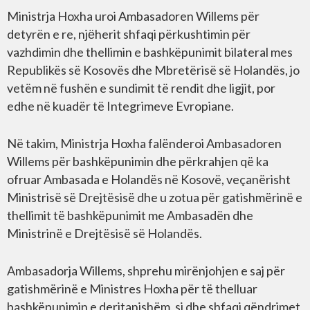
Ministrja Hoxha uroi Ambasadoren Willems për
detyrën e re, njёherit shfaqi përkushtimin për
vazhdimin dhe thellimin e bashkëpunimit bilateral mes
Republikës së Kosovës dhe Mbretërisë së Holandës, jo
vetëm në fushën e sundimit të rendit dhe ligjit, por
edhe në kuadër të Integrimeve Evropiane.
Në takim, Ministrja Hoxha falënderoi Ambasadoren
Willems për bashkëpunimin dhe përkrahjen që ka
ofruar Ambasada e Holandës në Kosovë, veçanërisht
Ministrisë së Drejtësisë dhe u zotua për gatishmërinë e
thellimit të bashkëpunimit me Ambasadën dhe
Ministrinë e Drejtësisë së Holandës.
Ambasadorja Willems, shprehu mirënjohjen e saj për
gatishmërinë e Ministres Hoxha për të thelluar
bashkëpunimin e deritanishëm, si dhe shfaqi qëndrimet