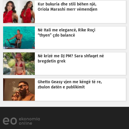
Kur bukuria dhe stili bëhen një,
Oriola Marashi merr vëmendjen
Në Itali me elegancë, Rike Roçi
“thyen” çdo balancë
Në krizë me DJ PM? Sara shfaqet në
bregdetin grek
Ghetto Geasy vjen me këngë të re,
zbulon datën e publikimit