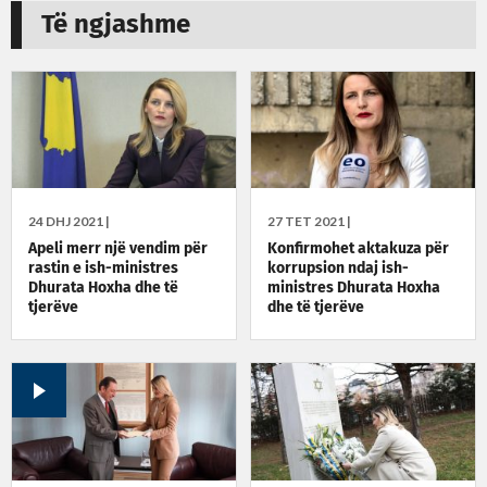
Të ngjashme
24 DHJ 2021 |
27 TET 2021 |
Apeli merr një vendim për
Konfirmohet aktakuza për
rastin e ish-ministres
korrupsion ndaj ish-
Dhurata Hoxha dhe të
ministres Dhurata Hoxha
tjerëve
dhe të tjerëve