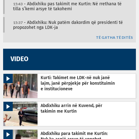
15:43
- Abdixhiku pas takimit me Kurtin: Në rrethana të
tilla s’kemi arsye të takohemi
15:37
- Abdixhiku: Nuk patëm dakordim që presidenti të
propozohet nga LDK-ja
TË GJITHA TË DITËS
VIDEO
Kurti: Takimet me LDK-në nuk janë
lajm, janë përpjekje për konstituimin
e institucioneve
Abdixhiku arrin në Kuvend, për
takimin me Kurtin
Abdixhiku para takimit me Kurtin: