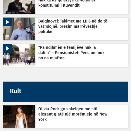
Nuk ka asnjë arsye të vonohet
konstituimi i Kuvendit
Bajqinovci: Takimet me LDK-në do të
vazhdojnë, presim marrëveshje
politike
“Pa ndihmën e fëmijëve nuk ia
dalim” – Pensionistët: Pensioni nuk
po na mjafton
Kult
Olivia Rodrigo shkëlqen me stil
elegant gjatë një mbrëmjeje në New
York