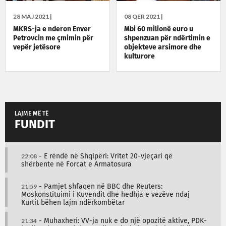
28 MAJ 2021 |
08 QER 2021 |
MKRS-ja e nderon Enver
Mbi 60 milionë euro u
Petrovcin me çmimin për
shpenzuan për ndërtimin e
vepër jetësore
objekteve arsimore dhe
kulturore
LAJME MË TË
FUNDIT
22:08
- E rëndë në Shqipëri: Vritet 20-vjeçari që
shërbente në Forcat e Armatosura
21:59
- Pamjet shfaqen në BBC dhe Reuters:
Moskonstituimi i Kuvendit dhe hedhja e vezëve ndaj
Kurtit bëhen lajm ndërkombëtar
21:34
- Muhaxheri: VV-ja nuk e do një opozitë aktive, PDK-