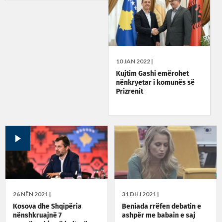
10 JAN 2022 |
Kujtim Gashi emërohet
nënkryetar i komunës së
Prizrenit
26 NËN 2021 |
31 DHJ 2021 |
Kosova dhe Shqipëria
Beniada rrëfen debatin e
nënshkruajnë 7
ashpër me babain e saj