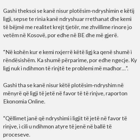
Gashi theksoi se kanë nisur plotësim-ndryshimin e këtij
ligji, sepse te rinia kanë ndryshuar rrethanat dhe kemi
të bëjmë me realitet krejt tjetër, me zhvillime rinore jo
vetëm në Kosovë, por edhe në BE dhe më gjerë.
“Në kohën kur e kemi nxjerrë këtë ligj ka qenë shumë i
rëndësishëm. Ka shumë përparime, por edhe ngecje. Ky
ligj nuk i ndihmon të rinjtë te problemi më madhor…”.
Gashi tha se kanë nisur këtë plotësim-ndryshim në
mënyrë që ligji të jetë në favor të të rinjve, raporton
Ekonomia Online.
“Qëllimet janë që ndryshimi i ligjit të jetë në favor të
rinjve, i cili u ndihmon atyre të jenë në ballë të
proceseve.