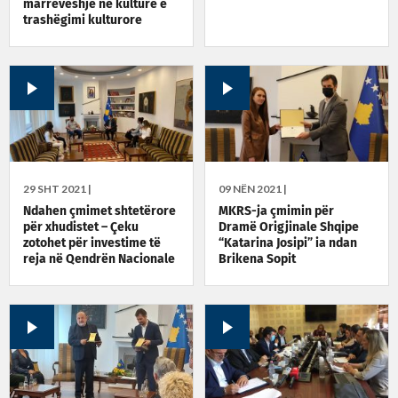
marrëveshje në kulturë e
trashëgimi kulturore
29 SHT 2021 |
09 NËN 2021 |
Ndahen çmimet shtetërore
MKRS-ja çmimin për
për xhudistet – Çeku
Dramë Origjinale Shqipe
zotohet për investime të
“Katarina Josipi” ia ndan
reja në Qendrën Nacionale
Brikena Sopit