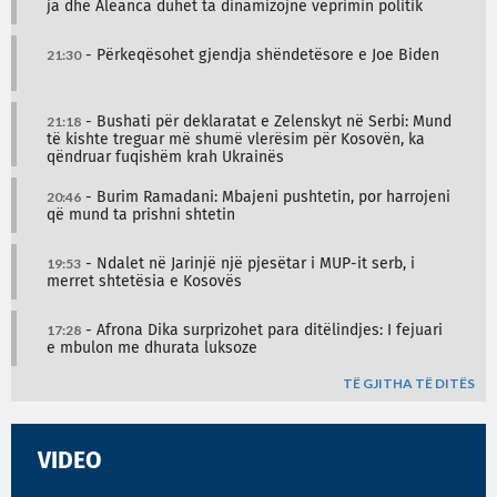
ja dhe Aleanca duhet ta dinamizojnë veprimin politik
21:30
- Përkeqësohet gjendja shëndetësore e Joe Biden
21:18
- Bushati për deklaratat e Zelenskyt në Serbi: Mund
të kishte treguar më shumë vlerësim për Kosovën, ka
qëndruar fuqishëm krah Ukrainës
20:46
- Burim Ramadani: Mbajeni pushtetin, por harrojeni
që mund ta prishni shtetin
19:53
- Ndalet në Jarinjë një pjesëtar i MUP-it serb, i
merret shtetësia e Kosovës
17:28
- Afrona Dika surprizohet para ditëlindjes: I fejuari
e mbulon me dhurata luksoze
TË GJITHA TË DITËS
VIDEO