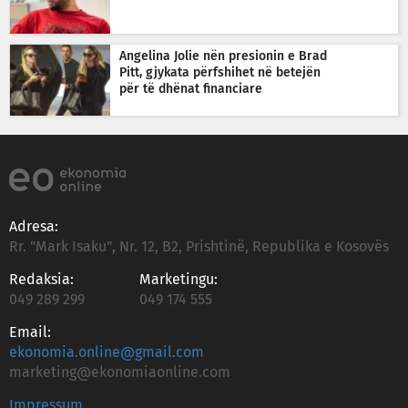
Angelina Jolie nën presionin e Brad
Pitt, gjykata përfshihet në betejën
për të dhënat financiare
Adresa:
Rr. "Mark Isaku", Nr. 12, B2, Prishtinë, Republika e Kosovës
Redaksia:
Marketingu:
049 289 299
049 174 555
Email:
ekonomia.online@gmail.com
marketing@ekonomiaonline.com
Impressum