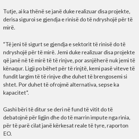
Tutje, ai ka thënë se janë duke realizuar disa projekte,
derisa siguroi se gjendja e rinisë do të ndryshojë për të
mirë.
“Të jeni të sigurt se gjendja e sektorit të rinisë do të
ndryshojë për të mirë. Jemi duke realizuar disa projekte
që janë në të mirë të të rinjve, por asnjëherë nuk jemi të
kënaqur. Ligji po bëhet për të rinjtë, kemi pasë viteve të
fundit largim të të rinjve dhe duhet të brengosemi si
shtet. Por duhet të ofrojmë alternativa, sepse ka
kapacitet”.
Gashi bëri të ditur se deri në fund të vitit do të
debatojnë për ligjin dhe do të marrin impute nga rinia,
për të parë cilat janë kërkesat reale të tyre, raporton
EO.