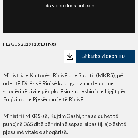
| 12 GUS 2018 | 13:13 |
Nga
Shkarko Videon HD
Ministria e Kulturës, Rinisë dhe Sportit (MKRS), për
nder të Ditës së Rinisë ka organizuar debat me
shoqërinë civile për plotësim-ndryshimin e Ligjit për
Fuqizim dhe Pjesëmarrje të Rinisë.
Ministri i MKRS-së, Kujtim Gashi, tha se duhet të
punojnë 365 ditë për rininë sepse, sipas tij, ajo është
pjesa më vitale e shoqërisë.