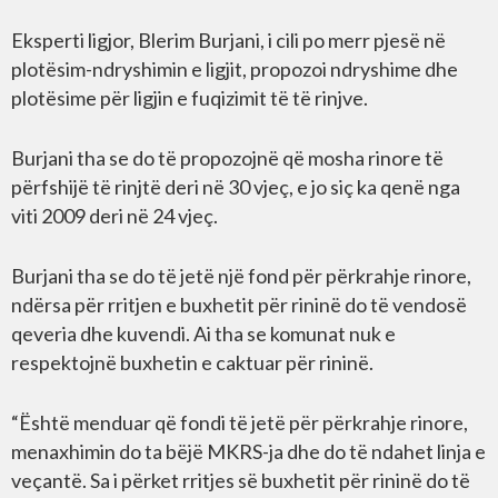
Eksperti ligjor, Blerim Burjani, i cili po merr pjesë në
plotësim-ndryshimin e ligjit, propozoi ndryshime dhe
plotësime për ligjin e fuqizimit të të rinjve.
Burjani tha se do të propozojnë që mosha rinore të
përfshijë të rinjtë deri në 30 vjeç, e jo siç ka qenë nga
viti 2009 deri në 24 vjeç.
Burjani tha se do të jetë një fond për përkrahje rinore,
ndërsa për rritjen e buxhetit për rininë do të vendosë
qeveria dhe kuvendi. Ai tha se komunat nuk e
respektojnë buxhetin e caktuar për rininë.
“Është menduar që fondi të jetë për përkrahje rinore,
menaxhimin do ta bëjë MKRS-ja dhe do të ndahet linja e
veçantë. Sa i përket rritjes së buxhetit për rininë do të