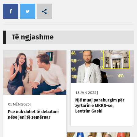
Të ngjashme
13 JAN 2022 |
​Një muaj paraburgim për
05 NËN 2025 |
zyrtarin e MKRS-së,
Leotrim Gashi
Pse nuk duhet të debatoni
nëse jeni të zemëruar