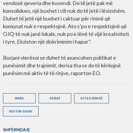
vendosë qeveria dhe kuvendi. Do të jetë pak më
konsolidues, një buxhet i cili nuk do të jetë i lëvizshëm.
Duhet të jetë një buxhet i caktuar për rininë që
komunat nuk e respektojnë. Ato s’po e respektojnë që
OJQ-të nuk janë lokale, nuk po e lënë të vijë kreativiteti
i tyre. Ekziston një diskriminim i hapur”.
Burjani vlerësoi se duhet të avancohen politikat e
punësimit dhe trajnimit, derisa tha se do të kërkojnë
punësim më aktiv të të rinjve, raporton EO.
MKRS
DEBAT
DITA E RINISË
KUJTIM GASHI
SHPËRNDAJE