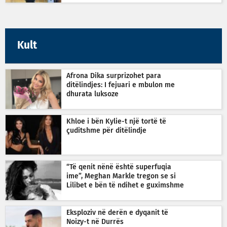
Kult
Afrona Dika surprizohet para
ditëlindjes: I fejuari e mbulon me
dhurata luksoze
Khloe i bën Kylie-t një tortë të
çuditshme për ditëlindje
“Të qenit nënë është superfuqia
ime”, Meghan Markle tregon se si
Lilibet e bën të ndihet e guximshme
Eksploziv në derën e dyqanit të
Noizy-t në Durrës