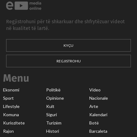
Regjistrohuni për të shkarkuar dhe shfrytëzuar videot
në kualitet të lartë.
KYÇU
REGJISTROHU
Menu
Ekonomi
Politikë
Video
Sport
Opinione
Nacionale
Lifestyle
Kult
Arte
Komuna
Siguri
Kalendari
Kuriozitete
Turizëm
Botë
Rajon
Histori
Barcaleta