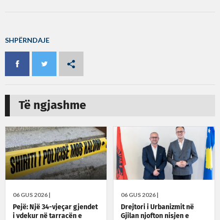
SHPËRNDAJE
Të ngjashme
06 GUS 2026 |
06 GUS 2026 |
Pejë: Një 34-vjeçar gjendet
Drejtori i Urbanizmit në
i vdekur në tarracën e
Gjilan njofton nisjen e