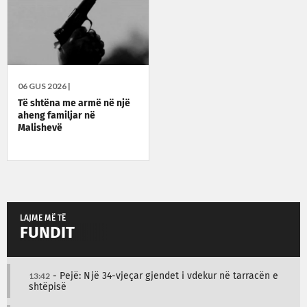
06 GUS 2026 |
Të shtëna me armë në një
aheng familjar në
Malishevë
LAJME MË TË
FUNDIT
13:42
- Pejë: Një 34-vjeçar gjendet i vdekur në tarracën e
shtëpisë