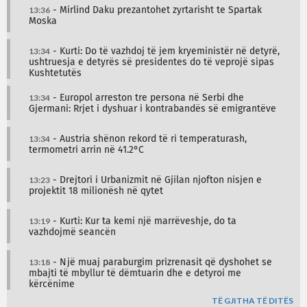
13:36
- Mirlind Daku prezantohet zyrtarisht te Spartak
Moska
13:34
- Kurti: Do të vazhdoj të jem kryeministër në detyrë,
ushtruesja e detyrës së presidentes do të veprojë sipas
Kushtetutës
13:34
- Europol arreston tre persona në Serbi dhe
Gjermani: Rrjet i dyshuar i kontrabandës së emigrantëve
13:34
- Austria shënon rekord të ri temperaturash,
termometri arrin në 41.2°C
13:23
- Drejtori i Urbanizmit në Gjilan njofton nisjen e
projektit 18 milionësh në qytet
13:19
- Kurti: Kur ta kemi një marrëveshje, do ta
vazhdojmë seancën
13:18
- Një muaj paraburgim prizrenasit që dyshohet se
mbajti të mbyllur të dëmtuarin dhe e detyroi me
kërcënime
TË GJITHA TË DITËS