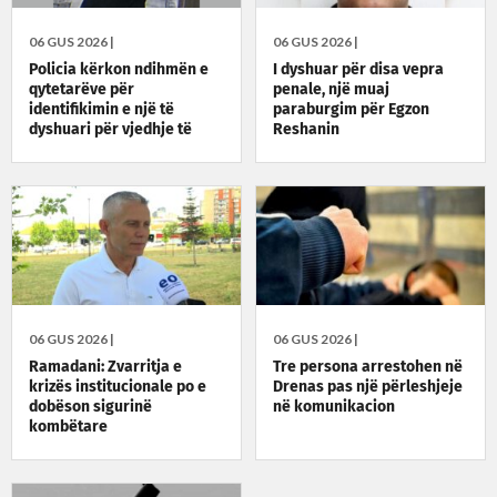
06 GUS 2026 |
06 GUS 2026 |
Policia kërkon ndihmën e
I dyshuar për disa vepra
qytetarëve për
penale, një muaj
identifikimin e një të
paraburgim për Egzon
dyshuari për vjedhje të
Reshanin
rëndë
06 GUS 2026 |
06 GUS 2026 |
Ramadani: Zvarritja e
Tre persona arrestohen në
krizës institucionale po e
Drenas pas një përleshjeje
dobëson sigurinë
në komunikacion
kombëtare