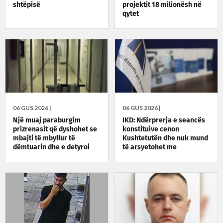
shtëpisë
projektit 18 milionësh në
qytet
06 GUS 2026 |
06 GUS 2026 |
Një muaj paraburgim
IKD: Ndërprerja e seancës
prizrenasit që dyshohet se
konstituive cenon
mbajti të mbyllur të
Kushtetutën dhe nuk mund
dëmtuarin dhe e detyroi
të arsyetohet me
me kërcënime
mungesën e marrëveshjes
politike