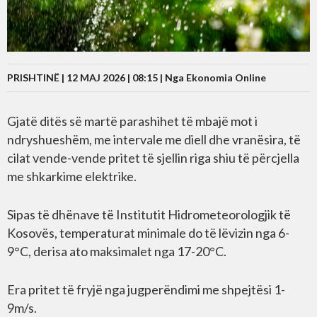
PRISHTINË | 12 MAJ 2026 | 08:15 |
Nga Ekonomia Online
Gjatë ditës së martë parashihet të mbajë mot i
ndryshueshëm, me intervale me diell dhe vranësira, të
cilat vende-vende pritet të sjellin riga shiu të përcjella
me shkarkime elektrike.
Sipas të dhënave të Institutit Hidrometeorologjik të
Kosovës, temperaturat minimale do të lëvizin nga 6-
9°C, derisa ato maksimalet nga 17-20°C.
Era pritet të fryjë nga jugperëndimi me shpejtësi 1-
9m/s.