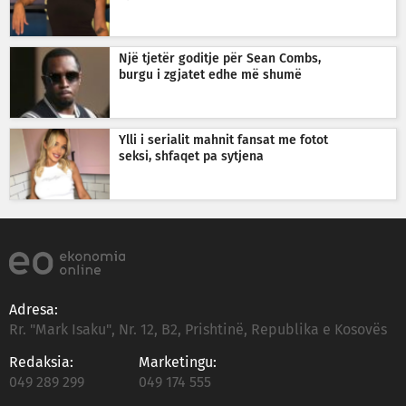
Një tjetër goditje për Sean Combs,
burgu i zgjatet edhe më shumë
Ylli i serialit mahnit fansat me fotot
seksi, shfaqet pa sytjena
Adresa:
Rr. "Mark Isaku", Nr. 12, B2, Prishtinë, Republika e Kosovës
Redaksia:
Marketingu:
049 289 299
049 174 555