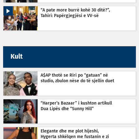
“A pate more burrë kohë 30 ditë?”,
Tahiri: Papërgjegjësi e VV-së
Kult
A$AP thotë se Riri po “gatuan” në
studio, zbulon nëse do të sjellin duet
“Harper’s Bazaar” i kushton artikull
Dua Lipës dhe “Sunny Hill”
Elegante dhe me plot hijeshi,
Hygerta shkëlqen me fustanin e zi