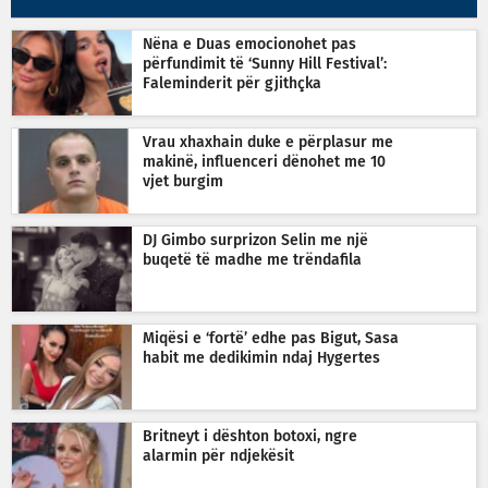
Nëna e Duas emocionohet pas
përfundimit të ‘Sunny Hill Festival’:
Faleminderit për gjithçka
Vrau xhaxhain duke e përplasur me
makinë, influenceri dënohet me 10
vjet burgim
DJ Gimbo surprizon Selin me një
buqetë të madhe me trëndafila
Miqësi e ‘fortë’ edhe pas Bigut, Sasa
habit me dedikimin ndaj Hygertes
Britneyt i dështon botoxi, ngre
alarmin për ndjekësit