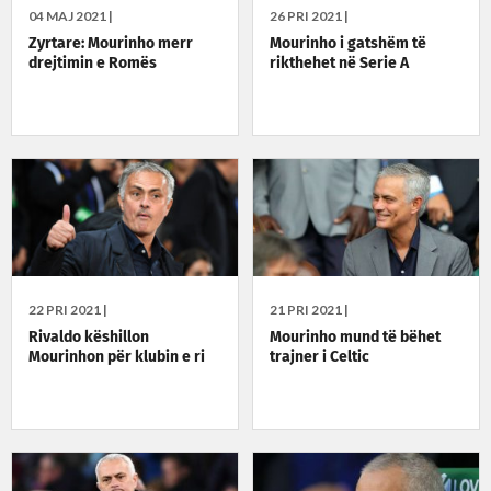
04 MAJ 2021 |
26 PRI 2021 |
Zyrtare: Mourinho merr
Mourinho i gatshëm të
drejtimin e Romës
rikthehet në Serie A
22 PRI 2021 |
21 PRI 2021 |
Rivaldo këshillon
Mourinho mund të bëhet
Mourinhon për klubin e ri
trajner i Celtic