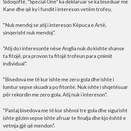
Sidoqoftë, “Special One” ka deklaruar se ka biseduar me
Kane dhe që ky i fundit i intereson vetëm trofeu.
“Nuk mendoj se atij i intereson Këpuca e Artë,
sinqerisht nuk mendoj”.
“Atij do i interesonte nëse Anglia nuk do kishte shanse
ta fitojë, pra provon ta fitojë trofeun para çmimit
individual”.
“Bisedova me të kur ishte me zero gola dhe ishte i
lumtur sepse skuadra po fitonte. Nuk ishte i shqetësuar
për rekordin me zero gola. Atij nuk i intereson”.
“Pastaj bisedova me të kur shënoi tre gola dhe sigurisht
ishte gëzim sepse ishte afruar te finalja dhe kjo është e
vetmja gjë që mendon”.