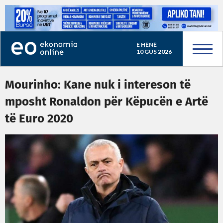
E HËNË
10 GUS 2026
Mourinho: Kane nuk i intereson të
mposht Ronaldon për Këpucën e Artë
të Euro 2020