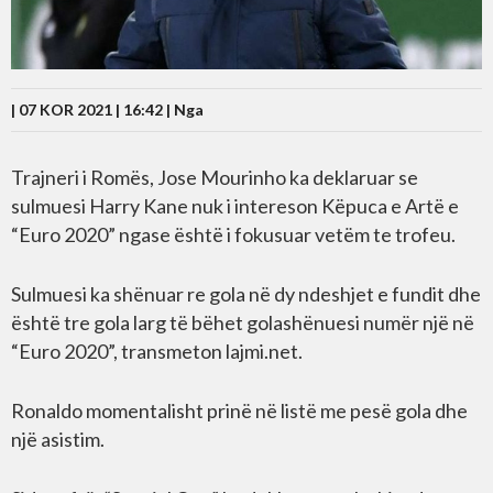
| 07 KOR 2021 | 16:42 |
Nga
Trajneri i Romës, Jose Mourinho ka deklaruar se
sulmuesi Harry Kane nuk i intereson Këpuca e Artë e
“Euro 2020” ngase është i fokusuar vetëm te trofeu.
Sulmuesi ka shënuar re gola në dy ndeshjet e fundit dhe
është tre gola larg të bëhet golashënuesi numër një në
“Euro 2020”, transmeton lajmi.net.
Ronaldo momentalisht prinë në listë me pesë gola dhe
një asistim.