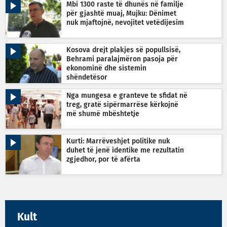
Mbi 1300 raste të dhunës në familje
për gjashtë muaj, Mujku: Dënimet
nuk mjaftojnë, nevojitet vetëdijesim
Kosova drejt plakjes së popullsisë,
Behrami paralajmëron pasoja për
ekonominë dhe sistemin
shëndetësor
Nga mungesa e granteve te sfidat në
treg, gratë sipërmarrëse kërkojnë
më shumë mbështetje
Kurti: Marrëveshjet politike nuk
duhet të jenë identike me rezultatin
zgjedhor, por të afërta
Kult