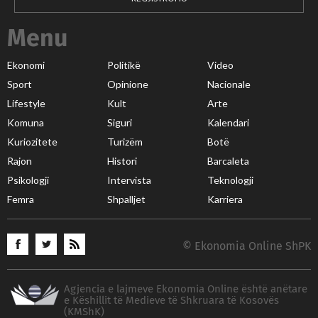
Menu
Ekonomi
Politikë
Video
Sport
Opinione
Nacionale
Lifestyle
Kult
Arte
Komuna
Siguri
Kalendari
Kuriozitete
Turizëm
Botë
Rajon
Histori
Barcaleta
Psikologji
Intervista
Teknologji
Femra
Shpalljet
Karriera
© Ekonomia Online ShPK
Agjencia e lajmeve Ekonomia Online është anëtare
e Këshillit të Medieve të Shkruara të Kosovës
(KMShK)