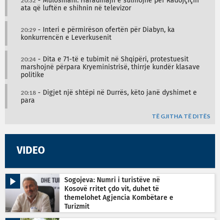
20:32
- Mulosmani: Haradinajn e sulmojnë për Radojçiçin
ata që luftën e shihnin në televizor
20:29
- Interi e përmirëson ofertën për Diabyn, ka
konkurrencën e Leverkusenit
20:24
- Dita e 71-të e tubimit në Shqipëri, protestuesit
marshojnë përpara Kryeministrisë, thirrje kundër klasave
politike
20:18
- Digjet një shtëpi në Durrës, këto janë dyshimet e
para
TË GJITHA TË DITËS
VIDEO
Sogojeva: Numri i turistëve në
Kosovë rritet çdo vit, duhet të
themelohet Agjencia Kombëtare e
Turizmit