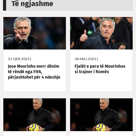
Të ngjashme
21 QER 2023 |
04 MAJ 2021 |
Jose Mourinho merr dënim
Fjalët e para të Mourinhos
të rëndë nga FIFA,
si trajner i Romës
përjashtohet për 4 ndeshje