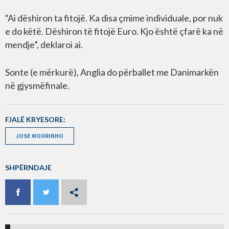
“Ai dëshiron ta fitojë. Ka disa çmime individuale, por nuk
e do këtë. Dëshiron të fitojë Euro. Kjo është çfarë ka në
mendje”, deklaroi ai.
Sonte (e mërkurë), Anglia do përballet me Danimarkën
në gjysmëfinale.
FJALË KRYESORE:
JOSE MOURINHO
SHPËRNDAJE