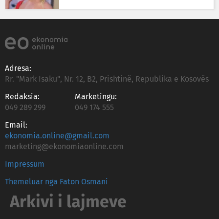
Adresa:
Rr. "Mark Isaku", Nr. 12, B2, Prishtinë, Republika e Kosovës
Redaksia:
Marketingu:
049 289 299
049 174 555
Email:
ekonomia.online@gmail.com
marketing@ekonomiaonline.com
Impressum
Themeluar nga Faton Osmani
Arkivi i lajmeve