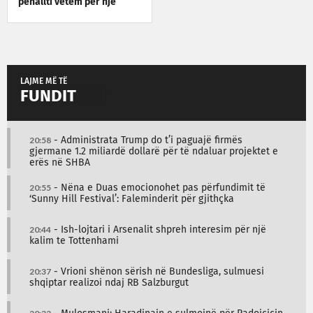
penallti vetëm për një
tifozë të Arsenalit
LAJME MË TË
FUNDIT
20:58
- Administrata Trump do t’i paguajë firmës
gjermane 1.2 miliardë dollarë për të ndaluar projektet e
erës në SHBA
20:55
- Nëna e Duas emocionohet pas përfundimit të
‘Sunny Hill Festival’: Faleminderit për gjithçka
20:44
- Ish-lojtari i Arsenalit shpreh interesim për një
kalim te Tottenhami
20:37
- Vrioni shënon sërish në Bundesliga, sulmuesi
shqiptar realizoi ndaj RB Salzburgut