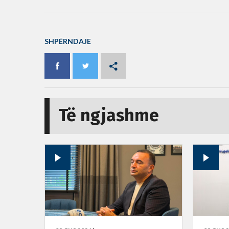
SHPËRNDAJE
Të ngjashme