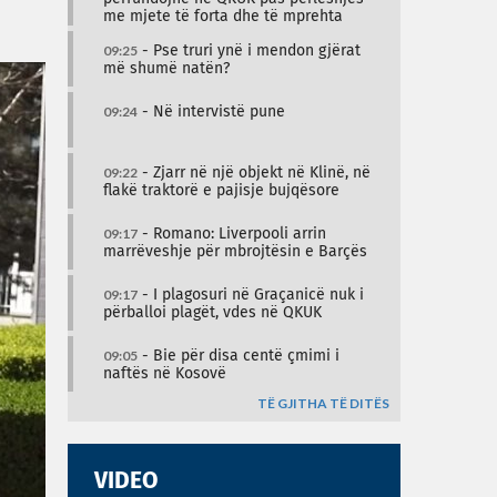
me mjete të forta dhe të mprehta
09:25
- Pse truri ynë i mendon gjërat
më shumë natën?
09:24
- Në intervistë pune
09:22
- Zjarr në një objekt në Klinë, në
flakë traktorë e pajisje bujqësore
09:17
- Romano: Liverpooli arrin
marrëveshje për mbrojtësin e Barçës
09:17
- I plagosuri në Graçanicë nuk i
përballoi plagët, vdes në QKUK
09:05
- Bie për disa centë çmimi i
naftës në Kosovë
TË GJITHA TË DITËS
VIDEO