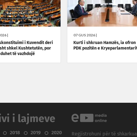
026 |
07 GUS 2026 |
skonstituimi i Kuvendit deri
Kurti i shkruan Hamzës, ia ofron
sht shkel Kushtetutën, por
PDK pozitën e Kryeparlamentari
 duhet të vazhdojë
ivi i lajmeve
2018
2019
2020
Regjistrohuni për të shkarku