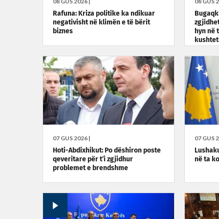
08 GUS 2026 |
08 GUS 2
Rafuna: Kriza politike ka ndikuar
Bugaqku
negativisht në klimën e të bërit
zgjidhe
biznes
hyn në 
kushte
07 GUS 2026 |
07 GUS 2
Hoti-Abdixhikut: Po dëshiron poste
Lushaku
qeveritare për t’i zgjidhur
në ta k
problemet e brendshme