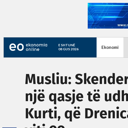
E SHTUNË
Ekonomi
08 GUS 2026
Musliu: Skender
një qasje të ud
Kurti, që Dreni