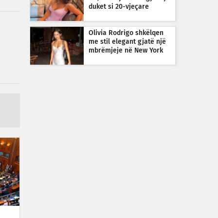
duket si 20-vjeçare
Olivia Rodrigo shkëlqen
me stil elegant gjatë një
mbrëmjeje në New York