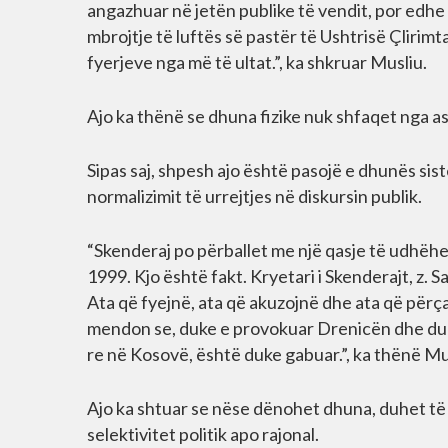
angazhuar në jetën publike të vendit, por edhe 
mbrojtje të luftës së pastër të Ushtrisë Çliri
fyerjeve nga më të ultat.”, ka shkruar Musliu.
Ajo ka thënë se dhuna fizike nuk shfaqet nga as
Sipas saj, shpesh ajo është pasojë e dhunës s
normalizimit të urrejtjes në diskursin publik.
“Skenderaj po përballet me një qasje të udhëheq
1999. Kjo është fakt. Kryetari i Skenderajt, z. 
Ata që fyejnë, ata që akuzojnë dhe ata që përç
mendon se, duke e provokuar Drenicën dhe duke 
re në Kosovë, është duke gabuar.”, ka thënë Mu
Ajo ka shtuar se nëse dënohet dhuna, duhet të
selektivitet politik apo rajonal.