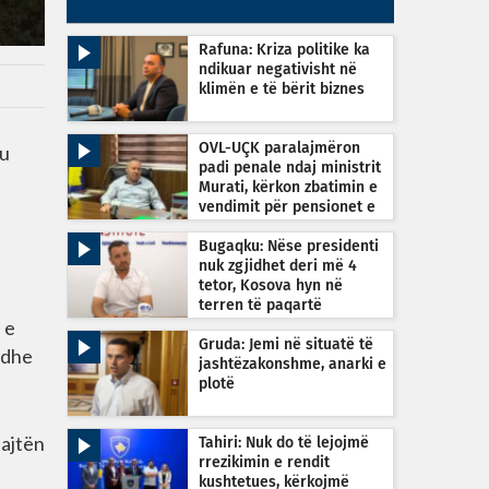
Rafuna: Kriza politike ka
ndikuar negativisht në
klimën e të bërit biznes
ku
OVL-UÇK paralajmëron
padi penale ndaj ministrit
Murati, kërkon zbatimin e
vendimit për pensionet e
dyfishta
Bugaqku: Nëse presidenti
nuk zgjidhet deri më 4
tetor, Kosova hyn në
terren të paqartë
 e
kushtetues
Gruda: Jemi në situatë të
 dhe
jashtëzakonshme, anarki e
plotë
bajtën
Tahiri: Nuk do të lejojmë
rrezikimin e rendit
kushtetues, kërkojmë