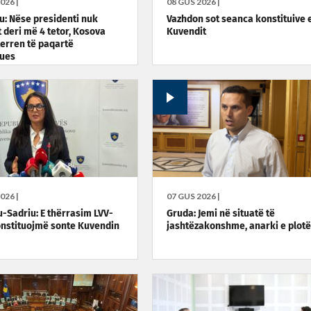
026 |
08 GUS 2026 |
: Nëse presidenti nuk
Vazhdon sot seanca konstituive 
t deri më 4 tetor, Kosova
Kuvendit
terren të paqartë
tues
026 |
07 GUS 2026 |
-Sadriu: E thërrasim LVV-
Gruda: Jemi në situatë të
onstituojmë sonte Kuvendin
jashtëzakonshme, anarki e plotë