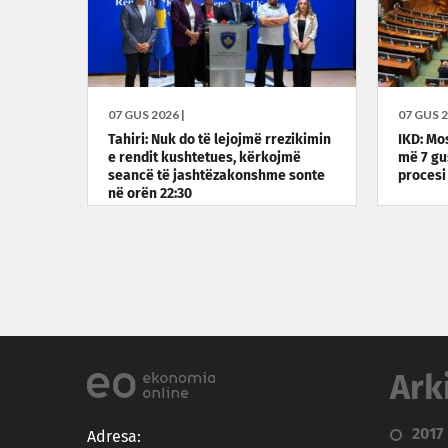
07 GUS 2026 |
07 GUS 2
Tahiri: Nuk do të lejojmë rrezikimin
IKD: Mo
e rendit kushtetues, kërkojmë
më 7 gu
seancë të jashtëzakonshme sonte
procesi
në orën 22:30
Ark
2017
Adresa: