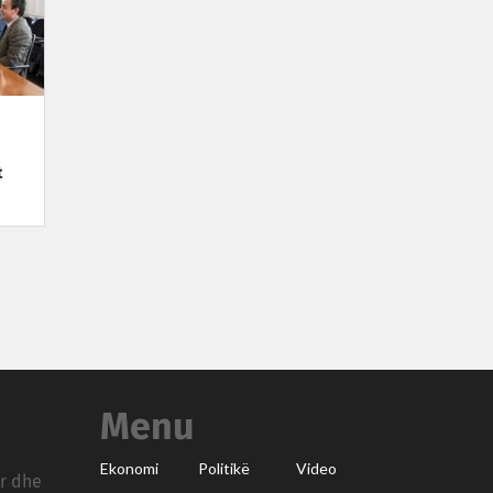
t
Menu
Ekonomi
Politikë
Video
ar dhe