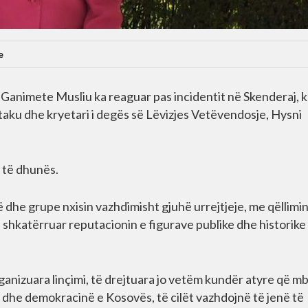
e
Ganimete Musliu ka reaguar pas incidentit në Skenderaj, 
taku dhe kryetari i degës së Lëvizjes Vetëvendosje, Hysni
 të dhunës.
dë dhe grupe nxisin vazhdimisht gjuhë urrejtjeje, me qëllimin
të shkatërruar reputacionin e figurave publike dhe historike
ganizuara linçimi, të drejtuara jo vetëm kundër atyre që m
ë dhe demokracinë e Kosovës, të cilët vazhdojnë të jenë të