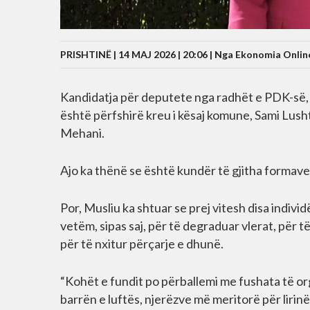
PRISHTINË | 14 MAJ 2026 | 20:06 |
Nga Ekonomia Onlin
Kandidatja për deputete nga radhët e PDK-së, 
është përfshirë kreu i kësaj komune, Sami Lush
Mehani.
Ajo ka thënë se është kundër të gjitha formave
Por, Musliu ka shtuar se prej vitesh disa indivi
vetëm, sipas saj, për të degraduar vlerat, për 
për të nxitur përçarje e dhunë.
“Kohët e fundit po përballemi me fushata të or
barrën e luftës, njerëzve më meritorë për lirin