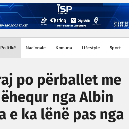
Politikë
Nacionale
Komuna
Lifestyle
Sport
aj po përballet me
hëhequr nga Albin
ca e ka lënë pas nga