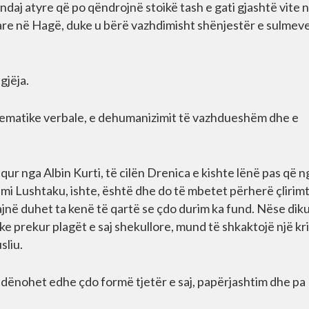
ndaj atyre që po qëndrojnë stoikë tash e gati gjashtë vite 
mtare në Hagë, duke u bërë vazhdimisht shënjestër e sulmev
gjëja.
istematike verbale, e dehumanizimit të vazhdueshëm dhe e
ur nga Albin Kurti, të cilën Drenica e kishte lënë pas që ng
Sami Lushtaku, ishte, është dhe do të mbetet përherë çlirimt
ajnë duhet ta kenë të qartë se çdo durim ka fund. Nëse dik
prekur plagët e saj shekullore, mund të shkaktojë një kri
sliu.
 dënohet edhe çdo formë tjetër e saj, papërjashtim dhe pa