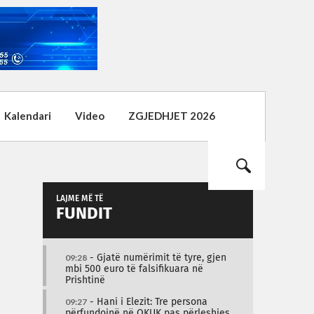
Kalendari
Video
ZGJEDHJET 2026
LAJME MË TË
FUNDIT
09:28
- Gjatë numërimit të tyre, gjen
mbi 500 euro të falsifikuara në
Prishtinë
09:27
- Hani i Elezit: Tre persona
përfundojnë në QKUK pas përleshjes