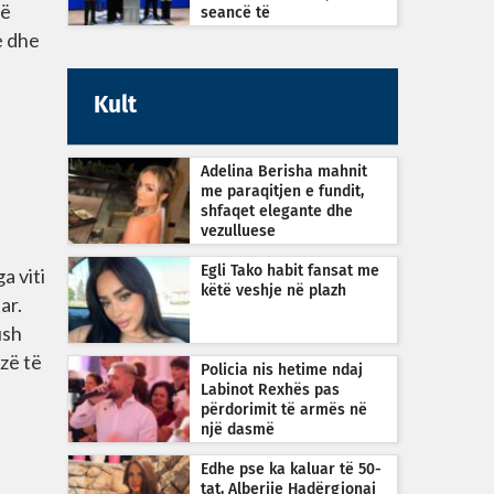
në
seancë të
jashtëzakonshme sonte në
e dhe
orën 22:30
Kult
Adelina Berisha mahnit
me paraqitjen e fundit,
shfaqet elegante dhe
vezulluese
a viti
Egli Tako habit fansat me
këtë veshje në plazh
ar.
ush
zë të
Policia nis hetime ndaj
Labinot Rexhës pas
përdorimit të armës në
një dasmë
Edhe pse ka kaluar të 50-
tat, Alberije Hadërgjonaj