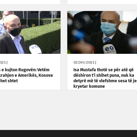
021 |
02 DHJ 2021 |
 e kujton Rugovën: Vetëm
Isa Mustafa thotë se për atë që
rahjen e Amerikës, Kosova
dëshiron t’i shihet puna, nuk ka
ëhet shtet
detyrë më të vlefshme sesa të j
kryetar komune