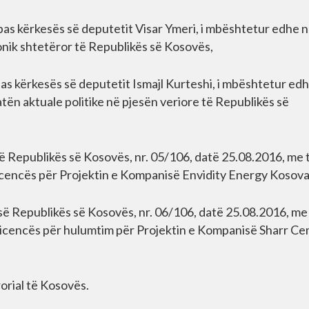
ipas kërkesës së deputetit Visar Ymeri, i mbështetur edhe 
onik shtetëror të Republikës së Kosovës,
pas kërkesës së deputetit Ismajl Kurteshi, i mbështetur ed
tën aktuale politike në pjesën veriore të Republikës së
së Republikës së Kosovës, nr. 05/106, datë 25.08.2016, me 
i licencës për Projektin e Kompanisë Envidity Energy Kosov
së Republikës së Kosovës, nr. 06/106, datë 25.08.2016, me
 e licencës për hulumtim për Projektin e Kompanisë Sharr C
rorial të Kosovës.