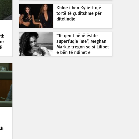
Khloe i bën Kylie-t një
tortë të çuditshme për
ditëlindje
“Të qenit nënë është
ti:
superfuqia ime”, Meghan
për
Markle tregon se si Lilibet
ë
e bën të ndihet e
guximshme
sh