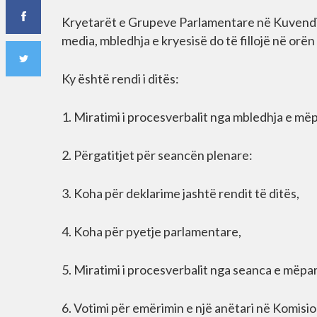
Kryetarët e Grupeve Parlamentare në Kuvendin
media, mbledhja e kryesisë do të fillojë në orën
Ky është rendi i ditës:
1. Miratimi i procesverbalit nga mbledhja e m
2. Përgatitjet për seancën plenare:
3. Koha për deklarime jashtë rendit të ditës,
4. Koha për pyetje parlamentare,
5. Miratimi i procesverbalit nga seanca e mëp
6. Votimi për emërimin e një anëtari në Komisi