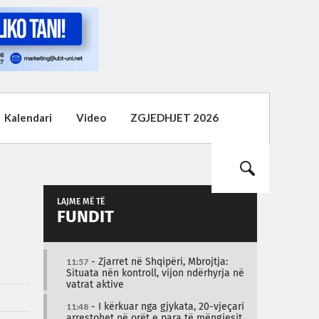
Kalendari
Video
ZGJEDHJET 2026
LAJME MË TË
FUNDIT
11:57
- Zjarret në Shqipëri, Mbrojtja:
Situata nën kontroll, vijon ndërhyrja në
vatrat aktive
11:48
- I kërkuar nga gjykata, 20-vjeçari
arrestohet në orët e para të mëngjesit