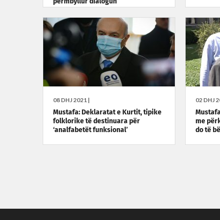
përmbyllur dialogun
08 DHJ 2021 |
02 DHJ 2
Mustafa: Deklaratat e Kurtit, tipike
Mustafa
folklorike të destinuara për
me përk
‘analfabetët funksional’
do të b