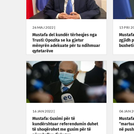
26 MAJ 2022 |
15 PRI 20
Mustafa del kundër tërheqjes nga
Mustafa
Trusti: Opozita se ka gjetur
zgjidh 
mënyrën adekuate për tu ndihmuar
buxheti
qytetarëve
16 JAN 2022 |
06 JAN 2
Mustafa: Guximi për të
Mustafa
kundërshtuar referendumin duhet
“martua
të shoqërohet me guxim për të
në pusht