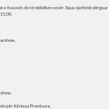
 e Kosovës do të mblidhen nesër. Sipas njoftimit dërguar
 11:00.
ëparshme,
arshme,
onin për Kërkesa Pronësore,