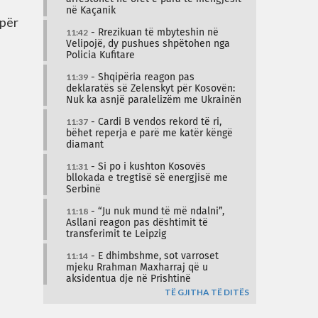
në Kaçanik
 për
11:42
- Rrezikuan të mbyteshin në
Velipojë, dy pushues shpëtohen nga
Policia Kufitare
11:39
- Shqipëria reagon pas
deklaratës së Zelenskyt për Kosovën:
Nuk ka asnjë paralelizëm me Ukrainën
11:37
- Cardi B vendos rekord të ri,
bëhet reperja e parë me katër këngë
diamant
11:31
- Si po i kushton Kosovës
bllokada e tregtisë së energjisë me
Serbinë
11:18
- “Ju nuk mund të më ndalni”,
Asllani reagon pas dështimit të
transferimit te Leipzig
11:14
- E dhimbshme, sot varroset
mjeku Rrahman Maxharraj që u
aksidentua dje në Prishtinë
TË GJITHA TË DITËS