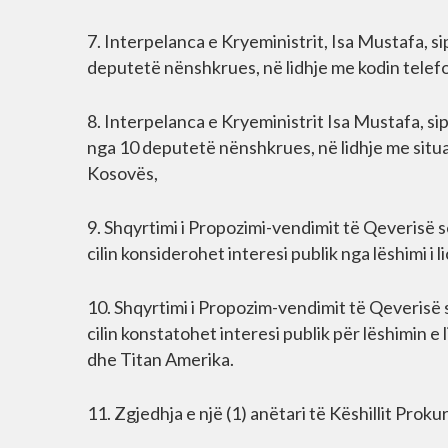
7. Interpelanca e Kryeministrit, Isa Mustafa, s
deputetë nënshkrues, në lidhje me kodin telef
8. Interpelanca e Kryeministrit Isa Mustafa, si
nga 10 deputetë nënshkrues, në lidhje me situa
Kosovës,
9. Shqyrtimi i Propozimi-vendimit të Qeverisë 
cilin konsiderohet interesi publik nga lëshimi 
10. Shqyrtimi i Propozim-vendimit të Qeverisë 
cilin konstatohet interesi publik për lëshimin
dhe Titan Amerika.
11. Zgjedhja e një (1) anëtari të Këshillit Proku