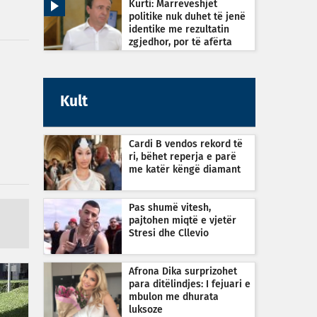
Kurti: Marrëveshjet
politike nuk duhet të jenë
identike me rezultatin
zgjedhor, por të afërta
Kult
Cardi B vendos rekord të
ri, bëhet reperja e parë
me katër këngë diamant
Pas shumë vitesh,
pajtohen miqtë e vjetër
Stresi dhe Cllevio
Afrona Dika surprizohet
para ditëlindjes: I fejuari e
mbulon me dhurata
luksoze