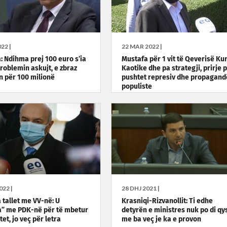
22 |
22 MAR 2022 |
: Ndihma prej 100 euro s’ia
Mustafa për 1 vit të Qeverisë Kur
problemin askujt, e zbraz
Kaotike dhe pa strategji, prirje 
n për 100 milionë
pushtet represiv dhe propagand
populiste
022 |
28 DHJ 2021 |
 tallet me VV-në: U
Krasniqi-Rizvanollit: Ti edhe
” me PDK-në për të mbetur
detyrën e ministres nuk po di qy
et, jo veç për letra
me ba veç je ka e provon