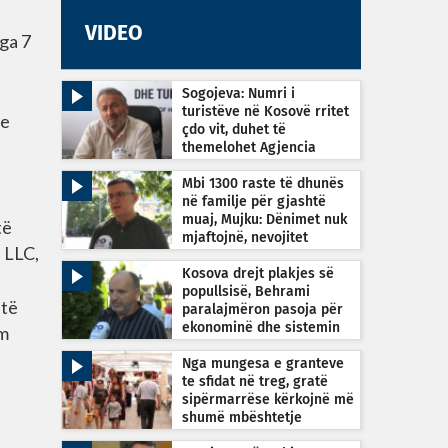
VIDEO
nga 7
Sogojeva: Numri i
turistëve në Kosovë rritet
he
çdo vit, duhet të
themelohet Agjencia
Kombëtare e Turizmit
Mbi 1300 raste të dhunës
në familje për gjashtë
muaj, Mujku: Dënimet nuk
të
mjaftojnë, nevojitet
a LLC,
vetëdijesim
Kosova drejt plakjes së
popullsisë, Behrami
 të
paralajmëron pasoja për
ekonominë dhe sistemin
em
shëndetësor
Nga mungesa e granteve
te sfidat në treg, gratë
sipërmarrëse kërkojnë më
shumë mbështetje