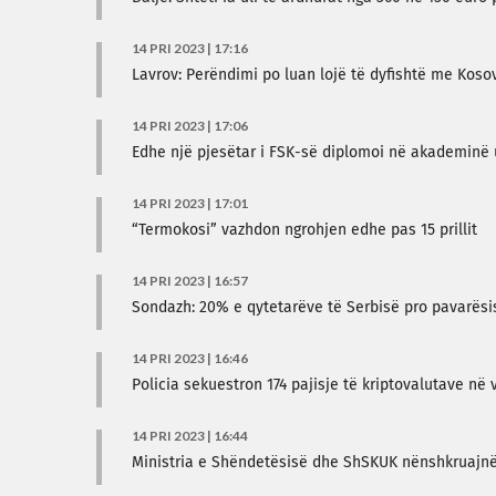
14 PRI 2023 | 17:16
Lavrov: Perëndimi po luan lojë të dyfishtë me Koso
14 PRI 2023 | 17:06
​Edhe një pjesëtar i FSK-së diplomoi në akademinë
14 PRI 2023 | 17:01
“Termokosi” vazhdon ngrohjen edhe pas 15 prillit
14 PRI 2023 | 16:57
Sondazh: 20% e qytetarëve të Serbisë pro pavarës
14 PRI 2023 | 16:46
Policia sekuestron 174 pajisje të kriptovalutave në 
14 PRI 2023 | 16:44
Ministria e Shëndetësisë dhe ShSKUK nënshkruajnë