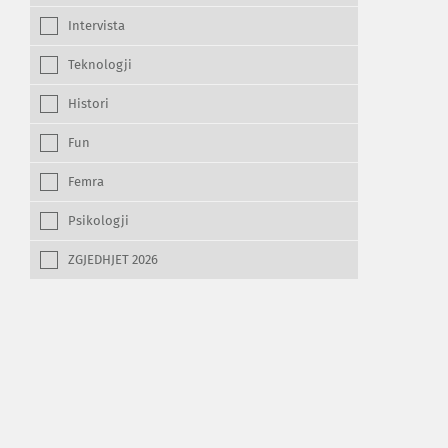
Intervista
Teknologji
Histori
Fun
Femra
Psikologji
ZGJEDHJET 2026