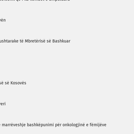
vën
 ushtarake të Mbretërisë së Bashkuar
isë së Kosovës
veri
 marrëveshje bashkëpunimi për onkologjinë e fëmijëve