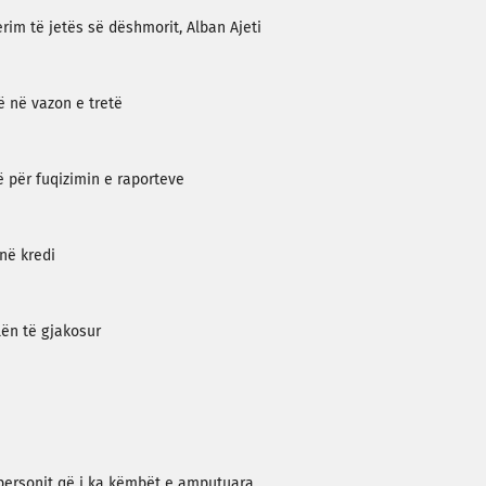
im të jetës së dëshmorit, Alban Ajeti
ë në vazon e tretë
 për fuqizimin e raporteve
në kredi
lën të gjakosur
o personit që i ka këmbët e amputuara