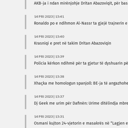
AKB-ja i ndan mirënjohje Dritan Abazoviqit, për b
14 PRI 2023 | 15:41
Ronaldo po e ndihmon Al-Nassr ta gjejë trajnerin e
14 PRI 2023 | 15:40
Krasniqi e pret në takim Dritan Abazoviqin
14 PRI 2023 | 15:39
Policia kërkon ndihmë për ta gjetur të dyshuarin pë
14 PRI 2023 | 15:38
Xhaçka me homologun spanjoll: BE-ja të angazhoh
14 PRI 2023 | 15:37
Dj Geek me urim për Dafinën: Urime ditëlindja mbr
14 PRI 2023 | 15:31
Osmani kujton 24-vjetorin e masakrës në “Lagjen e