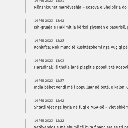
14 PRI 2023 | 13:51
Nënshkruhet marrëveshja – Kosova e Shqipëria do t
14 PRI 2023 | 13:42
Ish-gruaja e Hakimit ia kërkoi gjysmën e pasurisë,
14 PRI 2023 | 13:25
Konjufca: Nuk mund të kushtëzohemi nga Vuçiqi për
14 PRI 2023 | 13:03
Haradinaj: Të thella janë plagët e popullit të Koso
14 PRI 2023 | 12:57
India bëhet vendi më i populluar në botë, e kalon 
14 PRI 2023 | 12:42
Shtatë vjet nga hyrja në fuqi e MSA-së – Vjet shkëm
14 PRI 2023 | 12:22
Vetëvendosje më shumë të hyra financiare se tri pa