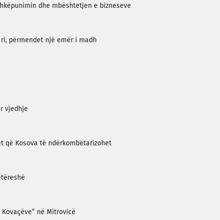
ashkëpunimin dhe mbështetjen e bizneseve
 ri, përmendet një emër i madh
r vjedhje
et që Kosova të ndërkombëtarizohet
etëreshë
 Kovaçëve” në Mitrovicë