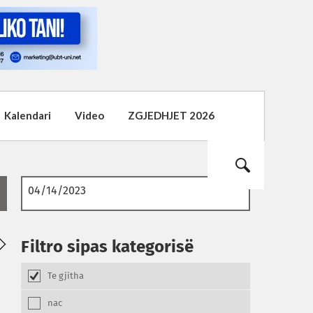
Kalendari
Video
ZGJEDHJET 2026
03
02
01
Filtro sipas kategorisë
08.2026
08.2026
08.2026
Te gjitha
nac