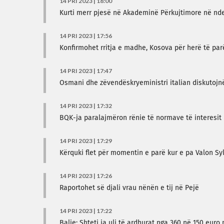
14 PRI 2023 | 18:00
Kurti merr pjesë në Akademinë Përkujtimore në nder
14 PRI 2023 | 17:56
Konfirmohet rritja e madhe, Kosova për herë të par
14 PRI 2023 | 17:47
Osmani dhe zëvendëskryeministri italian diskutojnë
14 PRI 2023 | 17:32
BQK-ja paralajmëron rënie të normave të interesit 
14 PRI 2023 | 17:29
Kërquki flet për momentin e parë kur e pa Valon Sy
14 PRI 2023 | 17:26
Raportohet së djali vrau nënën e tij në Pejë
14 PRI 2023 | 17:22
Balje: Shteti ia uli të ardhurat nga 360 në 150 eur