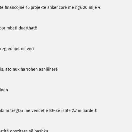
ë financojnë 16 projekte shkencore me nga 20 mijë €
 por mbeti duarthatë
 zgjedhjet në veri
vës, ato nuk harrohen asnjëherë
Kinën
bimi tregtar me vendet e BE-së ishte 2.7 miliardë €
rtitë opozitare së bashku