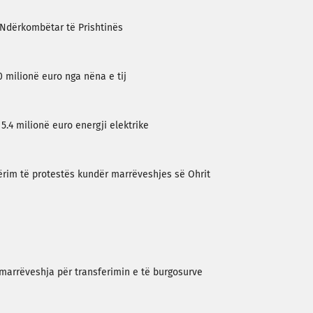
n Ndërkombëtar të Prishtinës
0 milionë euro nga nëna e tij
 5.4 milionë euro energji elektrike
ërim të protestës kundër marrëveshjes së Ohrit
 marrëveshja për transferimin e të burgosurve