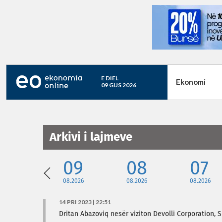
E DIEL
Ekonomi
09 GUS 2026
Arkivi i lajmeve
09
08
07
08.2026
08.2026
08.2026
14 PRI 2023 | 22:51
Dritan Abazoviq nesër viziton Devolli Corporation, S