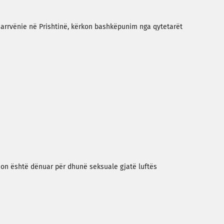
zjarrvënie në Prishtinë, kërkon bashkëpunim nga qytetarët
rson është dënuar për dhunë seksuale gjatë luftës