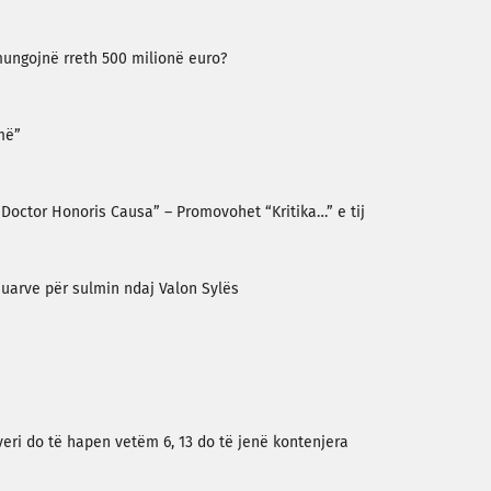
mungojnë rreth 500 milionë euro?
jmë”
octor Honoris Causa” – Promovohet “Kritika…” e tij
uarve për sulmin ndaj Valon Sylës
veri do të hapen vetëm 6, 13 do të jenë kontenjera