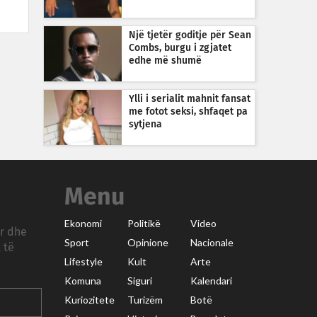
Një tjetër goditje për Sean
Combs, burgu i zgjatet
edhe më shumë
Ylli i serialit mahnit fansat
me fotot seksi, shfaqet pa
sytjena
Menu
Ekonomi
Politikë
Video
ar dhe
Sport
Opinione
Nacionale
 të
Lifestyle
Kult
Arte
Komuna
Siguri
Kalendari
Kuriozitete
Turizëm
Botë