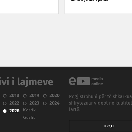
ivi i lajmeve
2018
2019
2020
Regjistrohuni për të shkarku
2022
2023
2024
shfrytëzuar videot në kualitet
Korrik
lartë.
2026
Gusht
KYÇU