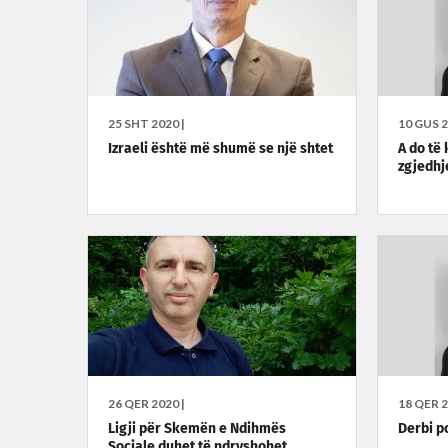
25 SHT 2020 |
10 GUS 2
Izraeli është më shumë se një shtet
A do të
zgjedhj
26 QER 2020 |
18 QER 2
Ligji për Skemën e Ndihmës
Derbi p
Sociale duhet të ndryshohet