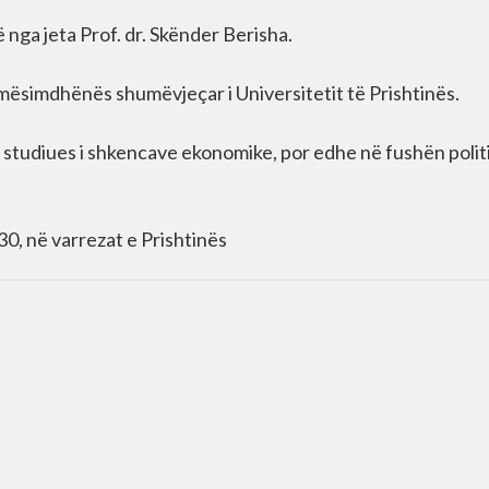
 nga jeta Prof. dr. Skënder Berisha.
mësimdhënës shumëvjeçar i Universitetit të Prishtinës.
e studiues i shkencave ekonomike, por edhe në fushën polit
.30, në varrezat e Prishtinës