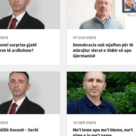
020 |
07 GUS 2020 |
 kemi surpriza gjatë
Demokracia nuk mjafton për të
eve të ardhshme?
mbrojtur vlerat e ShBA-së apo
Gjermanisë
020 |
15 QER 2020 |
olitik Kosovë – Serbi
Me’t leme apo me’t bleme, me’t
nime e jo me’t pame