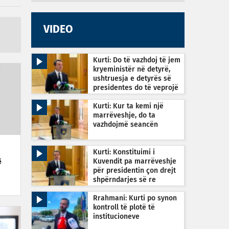
VIDEO
Kurti: Do të vazhdoj të jem
kryeministër në detyrë,
ushtruesja e detyrës së
presidentes do të veprojë
sipas Kushtetutës
Kurti: Kur ta kemi një
marrëveshje, do ta
vazhdojmë seancën
Kurti: Konstituimi i
Kuvendit pa marrëveshje
ë
për presidentin çon drejt
shpërndarjes së re
Rrahmani: Kurti po synon
kontroll të plotë të
institucioneve