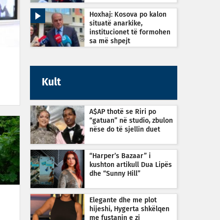
Hoxhaj: Kosova po kalon
situatë anarkike,
institucionet të formohen
sa më shpejt
Kult
A$AP thotë se Riri po
“gatuan” në studio, zbulon
nëse do të sjellin duet
“Harper’s Bazaar” i
kushton artikull Dua Lipës
dhe “Sunny Hill”
Elegante dhe me plot
hijeshi, Hygerta shkëlqen
me fustanin e zi