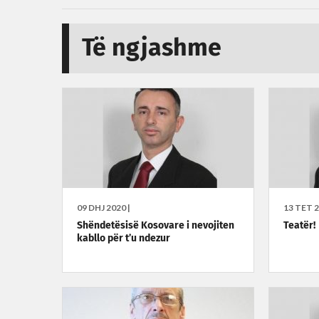
Të ngjashme
09 DHJ 2020 |
13 TET 2
Shëndetësisë Kosovare i nevojiten
Teatër!
kabllo për t’u ndezur