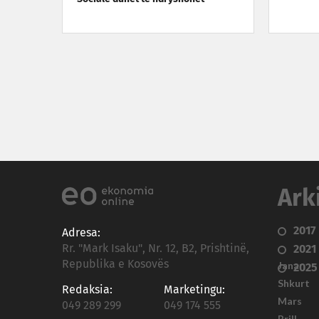
Ark
2017
Adresa:
Rr. "Mark Isaku", Nr. 12, B2, Prishtinë,
2021
Republika e Kosovës
Janar
2025
Shkurt
Redaksia:
Marketingu:
Mars
049 289 299
049 174 555
Prill