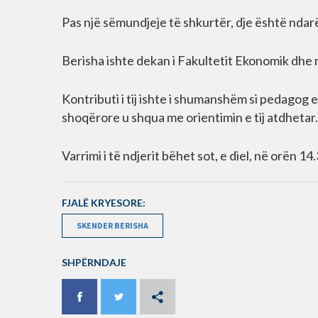
Pas një sëmundjeje të shkurtër, dje është ndarë
Berisha ishte dekan i Fakultetit Ekonomik dhe 
Kontributi i tij ishte i shumanshëm si pedagog 
shoqërore u shqua me orientimin e tij atdhetar.
Varrimi i të ndjerit bëhet sot, e diel, në orën 14
FJALË KRYESORE:
SKENDER BERISHA
SHPËRNDAJE