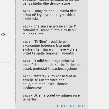
peng shtetin dhe demokracinë
14:32
- Hungaria dhe Rumania fikin
dritat në kryeqytetet e tyre, shkak
nxehtësia
14:27
- Chelsea i nxjerr në shitje 11
futbollistë, synon t’i fitojë rreth 500
iko-
milionë funte
14:24
- “El Niño” tronditje për
ekonominë botërore: Nga moti
ekstrem te rritja e çmimeve – çfarë
pritet të sjellë fenomeni klimatik
14:24
- “I udhëhequr nga doktrina
serbe”, Behrami për Kurtin: Durimi po
soset, protestat të pashmangshme
14:20
- Miftaraj: Kurti konsistent në
shkelje të Kushtetutës dhe
deligjitimim të institucioneve
kushtetuese
14:18
- Ukraina godet dy rafineri ruse
të naftës
TË GJITHA TË DITËS