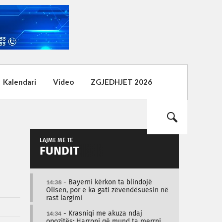
Kalendari
Video
ZGJEDHJET 2026
LAJME MË TË
FUNDIT
14:38
- Bayerni kërkon ta blindojë
Olisen, por e ka gati zëvendësuesin në
rast largimi
14:34
- Krasniqi me akuza ndaj
opozitës: Harroni që mund ta merrni