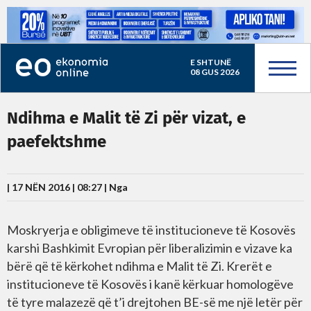
E SHTUNË
08 GUS 2026
Ndihma e Malit të Zi për vizat, e
paefektshme
| 17 NËN 2016 | 08:27 |
Nga
Moskryerja e obligimeve të institucioneve të Kosovës
karshi Bashkimit Evropian për liberalizimin e vizave ka
bërë që të kërkohet ndihma e Malit të Zi. Krerët e
institucioneve të Kosovës i kanë kërkuar homologëve
të tyre malazezë që t’i drejtohen BE-së me një letër për