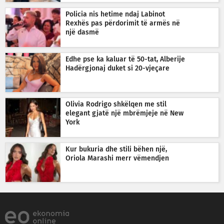
Policia nis hetime ndaj Labinot
Rexhës pas përdorimit të armës në
një dasmë
Edhe pse ka kaluar të 50-tat, Alberije
Hadërgjonaj duket si 20-vjeçare
Olivia Rodrigo shkëlqen me stil
elegant gjatë një mbrëmjeje në New
York
Kur bukuria dhe stili bëhen një,
Oriola Marashi merr vëmendjen