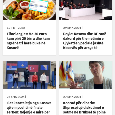
19 TET 2025 |
29 SHK 2024 |
Tifozi anglez: Me 30 euro
Doyle: Kosova dhe BE ranë
kam pirë 20 birra dhe kam
dakord për themelimin e
ngrënë tri herë bukë në
Gjykatës Speciale jashtë
Kosovë
Kosovës për arsye të
sigurisë së dëshmitarëve
28 SHK 2024 |
27 SHK 2024 |
Flet karateistja nga Kosova
Konrad për dinarin:
që e mposhti në finale
Shpresoj që diskutimet e
serben: Ndjenjë e mirë për
sotme në Bruksel të çojnë