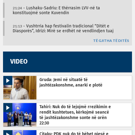
21:24
- Lushaku-Sadriu: E thërrasim LVV-në ta
konstituojmë sonte Kuvendin
21:13
- Vushtrria hap festivalin tradicional “Ditët e
Diasporës”, Idrizi: Mirë se erdhët në vendlindjen tuaj
TË GJITHA TË DITËS
VIDEO
Gruda: Jemi në situatë të
jashtëzakonshme, anarki e plotë
Tahiri: Nuk do të lejojmë rrezikimin e
rendit kushtetues, kërkojmë seancë
të jashtëzakonshme sonte në orën
22:30
Çitaku: PDK nuk do të bëhet pjesë e