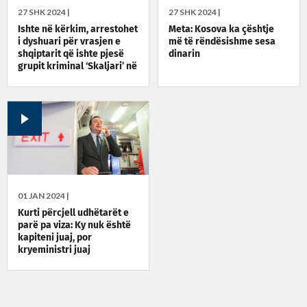
27 SHK 2024 |
27 SHK 2024 |
Ishte në kërkim, arrestohet
Meta: Kosova ka çështje
i dyshuari për vrasjen e
më të rëndësishme sesa
shqiptarit që ishte pjesë
dinarin
grupit kriminal ‘Skaljari’ në
Mal të Zi
01 JAN 2024 |
Kurti përcjell udhëtarët e
parë pa viza: Ky nuk është
kapiteni juaj, por
kryeministri juaj