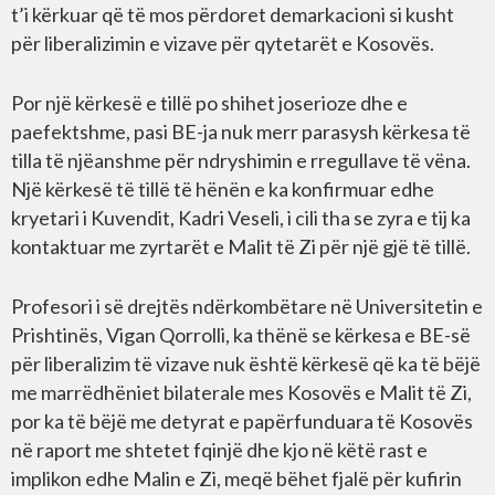
t’i kërkuar që të mos përdoret demarkacioni si kusht
për liberalizimin e vizave për qytetarët e Kosovës.
Por një kërkesë e tillë po shihet joserioze dhe e
paefektshme, pasi BE-ja nuk merr parasysh kërkesa të
tilla të njëanshme për ndryshimin e rregullave të vëna.
Një kërkesë të tillë të hënën e ka konfirmuar edhe
kryetari i Kuvendit, Kadri Veseli, i cili tha se zyra e tij ka
kontaktuar me zyrtarët e Malit të Zi për një gjë të tillë.
Profesori i së drejtës ndërkombëtare në Universitetin e
Prishtinës, Vigan Qorrolli, ka thënë se kërkesa e BE-së
për liberalizim të vizave nuk është kërkesë që ka të bëjë
me marrëdhëniet bilaterale mes Kosovës e Malit të Zi,
por ka të bëjë me detyrat e papërfunduara të Kosovës
në raport me shtetet fqinjë dhe kjo në këtë rast e
implikon edhe Malin e Zi, meqë bëhet fjalë për kufirin