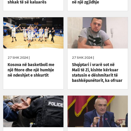
shkak të së kaluarës
në një zgjidhje
27 SHK 2024 |
27 SHK 2024 |
Kosova në basketboll me
Shqiptari i vrarë sot në
një fitore dhe një humbje
Mali të Zi, kishte kërkuar
në ndeshjet e shkurtit
statusin e dëshmitarit të
bashkëpunëtorit, ka ofruar
informacione për disa
vrasje