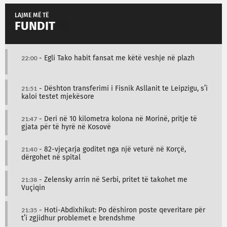
LAJME MË TË
FUNDIT
22:00
- Egli Tako habit fansat me këtë veshje në plazh
21:51
- Dështon transferimi i Fisnik Asllanit te Leipzigu, s’i
kaloi testet mjekësore
21:47
- Deri në 10 kilometra kolona në Morinë, pritje të
gjata për të hyrë në Kosovë
21:40
- 82-vjeçarja goditet nga një veturë në Korçë,
dërgohet në spital
21:38
- Zelensky arrin në Serbi, pritet të takohet me
Vuçiqin
21:35
- Hoti-Abdixhikut: Po dëshiron poste qeveritare për
t’i zgjidhur problemet e brendshme