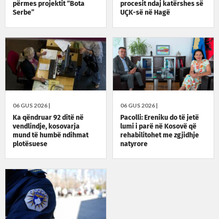
përmes projektit “Bota
procesit ndaj katërshes së
Serbe”
UÇK-së në Hagë
06 GUS 2026 |
06 GUS 2026 |
Ka qëndruar 92 ditë në
Pacolli: Ereniku do të jetë
vendlindje, kosovarja
lumi i parë në Kosovë që
mund të humbë ndihmat
rehabilitohet me zgjidhje
plotësuese
natyrore