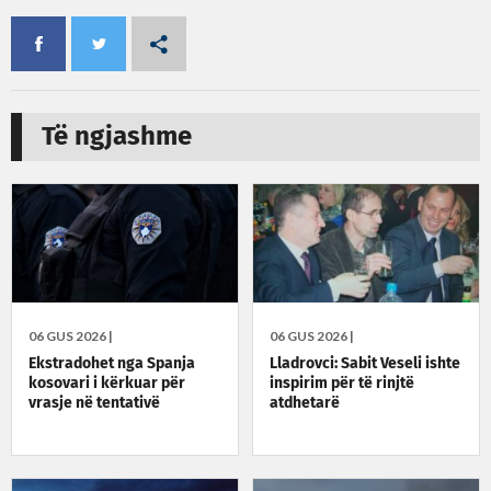
Të ngjashme
06 GUS 2026 |
06 GUS 2026 |
Ekstradohet nga Spanja
Lladrovci: Sabit Veseli ishte
kosovari i kërkuar për
inspirim për të rinjtë
vrasje në tentativë
atdhetarë