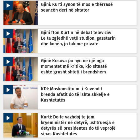
Gjini: Kurti synon të mos e thërrasë
seancën deri në shtator
Gjini fton Kurtin në debat televiziv:
Le ta zgjedhë vetë studion, gazetarin
dhe kohën, jo takime private
Gjini: Kosova po hyn në një nga
momentet më kritike, kjo situatë
është grusht shteti i brendshëm
KDI: Moskonstituimi i Kuvendit
brenda afatit do të ishte shkelje e
Kushtetutës
Kurti: Do të vazhdoj të jem
kryeministër në detyrë, ushtruesja e
detyrës së presidentes do të veprojë
sipas Kushtetutës