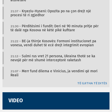
atdhetarë
21:37
- Kryeziu-Hyseni: Opozita po na çon drejt një
procesi të ri zgjedhor
21:30
- Përditësimi i fundit: Deri në 90 minuta pritje për
të dalë nga Kosova në këtë pikë kufitare
21:22
- BE-ja thirrje Kosovës: Formoni institucionet pa
vonesa, vendi duhet të ecë drejt integrimit evropian
21:13
- Sulmi rus vret 21 persona, Ukraina thotë se ka
nevojë për më shumë interceptorë raketash
21:07
- Merr fund dilema e Vinicius, ja vendimi që mori
Reali
TË GJITHA TË DITËS
VIDEO