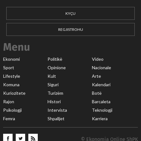
KYÇU
REGJISTROHU
Menu
Ekonomi
Politikë
Video
Sport
Opinione
Nacionale
Lifestyle
Kult
Arte
Komuna
Siguri
Kalendari
Kuriozitete
Turizëm
Botë
Rajon
Histori
Barcaleta
Psikologji
Intervista
Teknologji
Femra
Shpalljet
Karriera
© Ekonomia Online ShPK