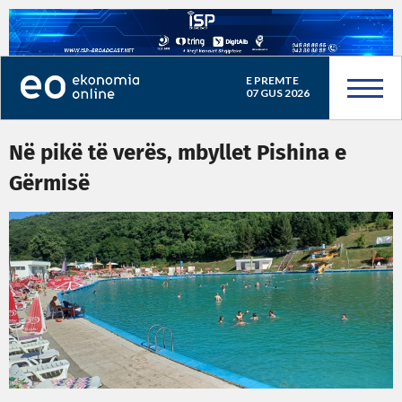
E PREMTE
07 GUS 2026
Në pikë të verës, mbyllet Pishina e
Gërmisë