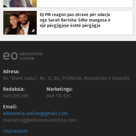
DJ PM reagon pas zërave për ndarje
nga Sarah Berisha: Edhe mungesa e
një përgjigjeje është përgjigje
Adresa:
Rr. "Mark Isaku", Nr. 12, B2, Prishtinë, Republika e Kosovës
Redaksia:
Marketingu:
049 289 299
049 174 555
Email:
ekonomia.online@gmail.com
marketing@ekonomiaonline.com
Impressum