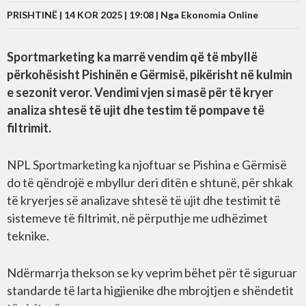
PRISHTINË | 14 KOR 2025 | 19:08 |
Nga Ekonomia Online
Sportmarketing ka marrë vendim që të mbyllë
përkohësisht Pishinën e Gërmisë, pikërisht në kulmin
e sezonit veror. Vendimi vjen si masë për të kryer
analiza shtesë të ujit dhe testim të pompave të
filtrimit.
NPL Sportmarketing ka njoftuar se Pishina e Gërmisë
do të qëndrojë e mbyllur deri ditën e shtunë, për shkak
të kryerjes së analizave shtesë të ujit dhe testimit të
sistemeve të filtrimit, në përputhje me udhëzimet
teknike.
Ndërmarrja thekson se ky veprim bëhet për të siguruar
standarde të larta higjienike dhe mbrojtjen e shëndetit