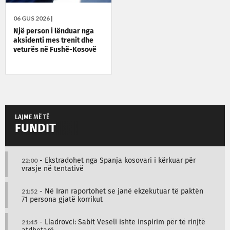
06 GUS 2026 |
Një person i lënduar nga
aksidenti mes trenit dhe
veturës në Fushë-Kosovë
LAJME MË TË
FUNDIT
22:00
- Ekstradohet nga Spanja kosovari i kërkuar për
vrasje në tentativë
21:52
- Në Iran raportohet se janë ekzekutuar të paktën
71 persona gjatë korrikut
21:45
- Lladrovci: Sabit Veseli ishte inspirim për të rinjtë