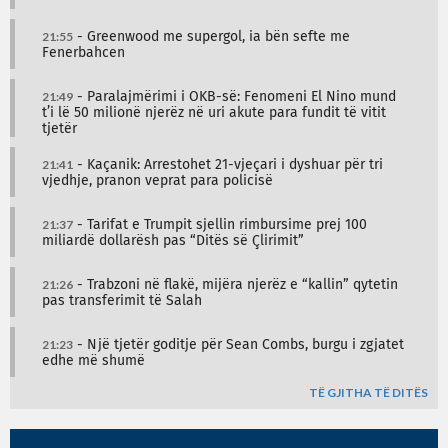
21:55
- Greenwood me supergol, ia bën sefte me
Fenerbahcen
21:49
- Paralajmërimi i OKB-së: Fenomeni El Nino mund
t’i lë 50 milionë njerëz në uri akute para fundit të vitit
tjetër
21:41
- Kaçanik: Arrestohet 21-vjeçari i dyshuar për tri
vjedhje, pranon veprat para policisë
21:37
- Tarifat e Trumpit sjellin rimbursime prej 100
miliardë dollarësh pas “Ditës së Çlirimit”
21:26
- Trabzoni në flakë, mijëra njerëz e “kallin” qytetin
pas transferimit të Salah
21:23
- Një tjetër goditje për Sean Combs, burgu i zgjatet
edhe më shumë
TË GJITHA TË DITËS