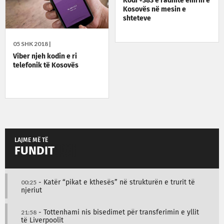
Kodi +383 e radhitë emrin e
Kosovës në mesin e
shteteve
05 SHK 2018 |
Viber njeh kodin e ri
telefonik të Kosovës
LAJME MË TË
FUNDIT
00:25
- Katër “pikat e kthesës” në strukturën e trurit të
njeriut
21:58
- Tottenhami nis bisedimet për transferimin e yllit
të Liverpoolit