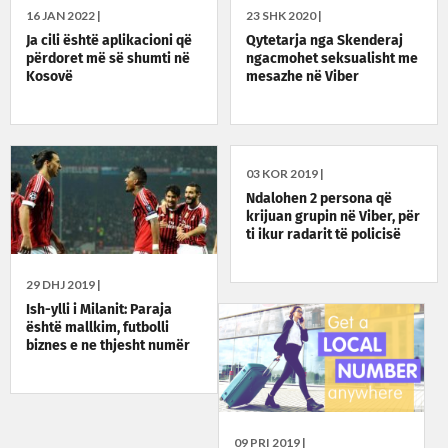
16 JAN 2022 |
23 SHK 2020 |
Ja cili është aplikacioni që
Qytetarja nga Skenderaj
përdoret më së shumti në
ngacmohet seksualisht me
Kosovë
mesazhe në Viber
03 KOR 2019 |
Ndalohen 2 persona që
krijuan grupin në Viber, për
ti ikur radarit të policisë
29 DHJ 2019 |
Ish-ylli i Milanit: Paraja
është mallkim, futbolli
biznes e ne thjesht numër
09 PRI 2019 |