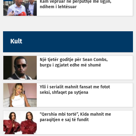
Kam vepruar në përputhje me ligjin,
ndihem i lehtësuar
Kult
Një tjetër goditje për Sean Combs,
burgu i zgjatet edhe më shumë
Ylli i serialit mahnit fansat me fotot
seksi, shfaqet pa sytjena
“Qershia mbi tortë”, Kida mahnit me
paraqitjen e saj të fundit