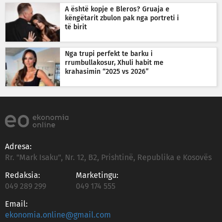
A është kopje e Bleros? Gruaja e
këngëtarit zbulon pak nga portreti i
të birit
Nga trupi perfekt te barku i
rrumbullakosur, Xhuli habit me
krahasimin “2025 vs 2026”
Adresa:
Rr. "Mark Isaku", Nr. 12, B2, Prishtinë, Republika e Kosovës
Redaksia:
Marketingu:
049 289 299
049 174 555
Email:
ekonomia.online@gmail.com