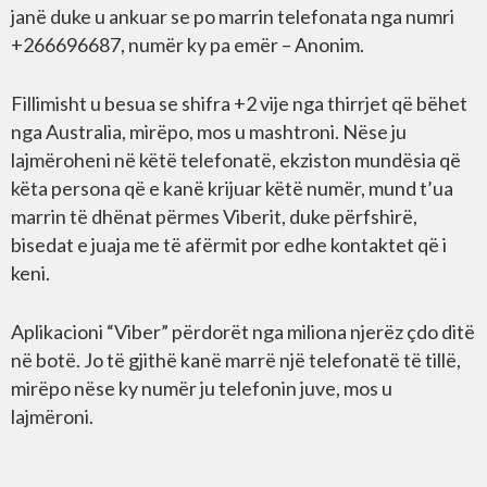
janë duke u ankuar se po marrin telefonata nga numri
+266696687, numër ky pa emër – Anonim.
Fillimisht u besua se shifra +2 vije nga thirrjet që bëhet
nga Australia, mirëpo, mos u mashtroni. Nëse ju
lajmëroheni në këtë telefonatë, ekziston mundësia që
këta persona që e kanë krijuar këtë numër, mund t’ua
marrin të dhënat përmes Viberit, duke përfshirë,
bisedat e juaja me të afërmit por edhe kontaktet që i
keni.
Aplikacioni “Viber” përdorët nga miliona njerëz çdo ditë
në botë. Jo të gjithë kanë marrë një telefonatë të tillë,
mirëpo nëse ky numër ju telefonin juve, mos u
lajmëroni.