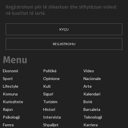
Regjistrohuni për të shkarkuar dhe shfrytëzuar videot
në kualitet të lartë.
KYÇU
REGJISTROHU
Menu
Ekonomi
Politikë
Video
Sport
Opinione
Nacionale
Lifestyle
Kult
Arte
Komuna
Siguri
Kalendari
Kuriozitete
Turizëm
Botë
Rajon
Histori
Barcaleta
Psikologji
Intervista
Teknologji
Femra
Shpalljet
Karriera