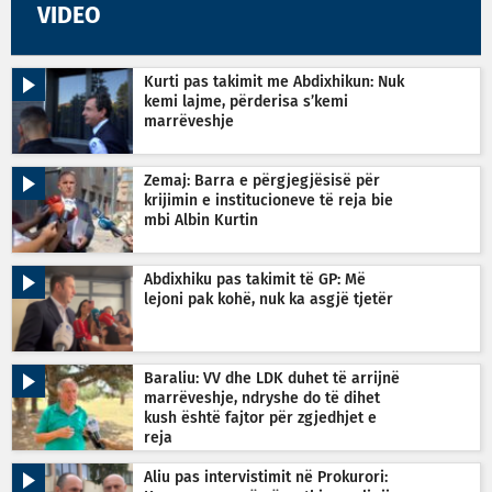
VIDEO
Kurti pas takimit me Abdixhikun: Nuk
kemi lajme, përderisa s’kemi
marrëveshje
Zemaj: Barra e përgjegjësisë për
krijimin e institucioneve të reja bie
mbi Albin Kurtin
Abdixhiku pas takimit të GP: Më
lejoni pak kohë, nuk ka asgjë tjetër
Baraliu: VV dhe LDK duhet të arrijnë
marrëveshje, ndryshe do të dihet
kush është fajtor për zgjedhjet e
reja
Aliu pas intervistimit në Prokurori: