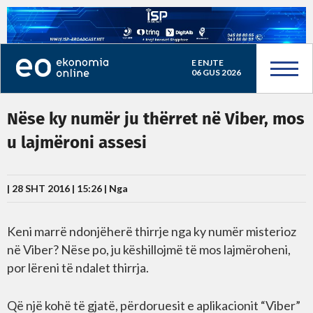
E ENJTE
06 GUS 2026
Nëse ky numër ju thërret në Viber, mos
u lajmëroni assesi
| 28 SHT 2016 | 15:26 |
Nga
Keni marrë ndonjëherë thirrje nga ky numër misterioz
në Viber? Nëse po, ju këshillojmë të mos lajmëroheni,
por lëreni të ndalet thirrja.
Që një kohë të gjatë, përdoruesit e aplikacionit “Viber”