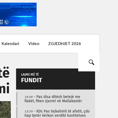
Kalendari
Video
ZGJEDHJET 2026
të
LAJME MË TË
FUNDIT
ni
14:09
- Pas disa ditësh betejë me
flakët, fiken zjarret në Mallakastër
13:59
- KDI: Pas tejkalimit të afatit, çdo
hap tjetër kërkon verdikt kushtetues