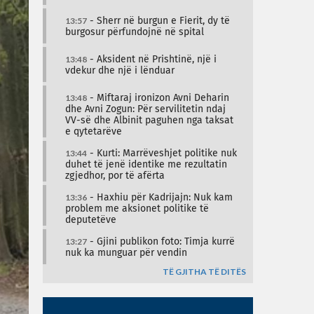
13:57
- Sherr në burgun e Fierit, dy të
burgosur përfundojnë në spital
13:48
- Aksident në Prishtinë, një i
vdekur dhe një i lënduar
13:48
- Miftaraj ironizon Avni Deharin
dhe Avni Zogun: Për servilitetin ndaj
VV-së dhe Albinit paguhen nga taksat
e qytetarëve
13:44
- Kurti: Marrëveshjet politike nuk
duhet të jenë identike me rezultatin
zgjedhor, por të afërta
13:36
- Haxhiu për Kadrijajn: Nuk kam
problem me aksionet politike të
deputetëve
13:27
- Gjini publikon foto: Timja kurrë
nuk ka munguar për vendin
TË GJITHA TË DITËS