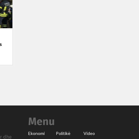
s
Menu
Ekonomi
Politikë
Video
ar dhe