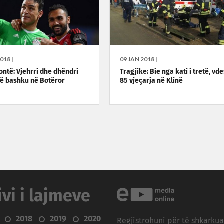
018 |
09 JAN 2018 |
ontë: Vjehrri dhe dhëndri
Tragjike: Bie nga kati i tretë, vde
së bashku në Botëror
85 vjeçarja në Klinë
ivi i lajmeve
2018
2019
2020
Regjistrohuni për të shkarku