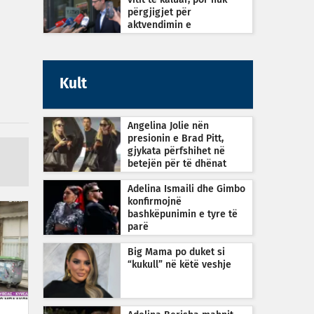
vitit të kaluar, por nuk
përgjigjet për
aktvendimin e
Kushtetueses
Kult
Angelina Jolie nën
presionin e Brad Pitt,
gjykata përfshihet në
betejën për të dhënat
financiare
Adelina Ismaili dhe Gimbo
konfirmojnë
bashkëpunimin e tyre të
parë
Big Mama po duket si
“kukull” në këtë veshje