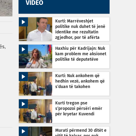
VIDEO
Kurti: Marrëveshjet
politike nuk duhet të jenë
identike me rezultatin
zgjedhor, por të afërta
ës,
Haxhiu për Kadrijajn: Nuk
kam problem me aksionet
politike të deputetëve
Kurti: Nuk ankohem që
hedhin vezë, ankohem që
s’duan të takohen
Kurti tregon pse
s’propozoi përsëri emër
për kryetar Kuvendi
Murati përmend 30 ditët e