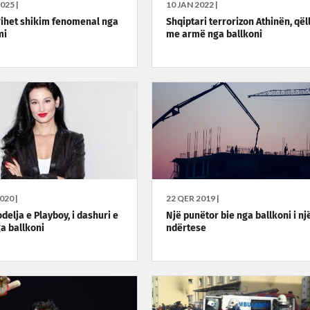
025 |
10 JAN 2022 |
rrihet shikim fenomenal nga
Shqiptari terrorizon Athinën, qël
mi
me armë nga ballkoni
020 |
22 QER 2019 |
delja e Playboy, i dashuri e
Një punëtor bie nga ballkoni i nj
a ballkoni
ndërtese