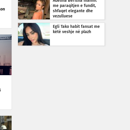
Adelina Berisha mahnit
me paraqitjen e fundit,
lon
shfaqet elegante dhe
vezulluese
Egli Tako habit fansat me
këtë veshje në plazh
ë