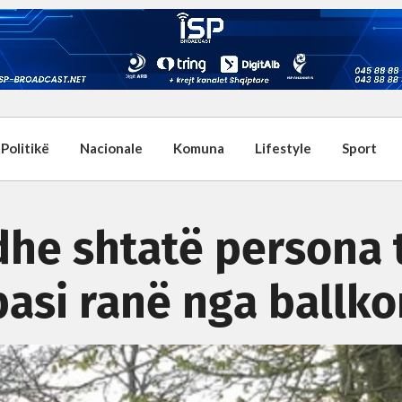
Politikë
Nacionale
Komuna
Lifestyle
Sport
dhe shtatë persona 
pasi ranë nga ballko