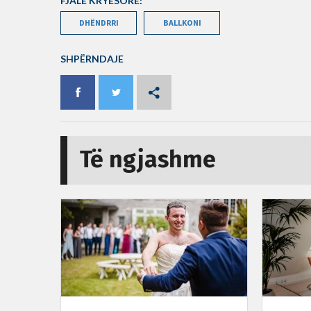
FJALË KRYESORE:
DHËNDRRI
BALLKONI
SHPËRNDAJE
Të ngjashme