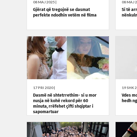
08 MAJ 2025 |
08 MAJ 2
Gjërat që tregojnë se dasmat
Si të a
perfekte ndodhin vetëm në filma
nënkul
17 PRI 2020 |
19 SHK 2
Dasmë në shtetrrethim- si u mor
Vdes mo
nusja në kohë rekord për 60
hedh ng
minuta, rrëfehet çifti shqiptar i
sapomartuar