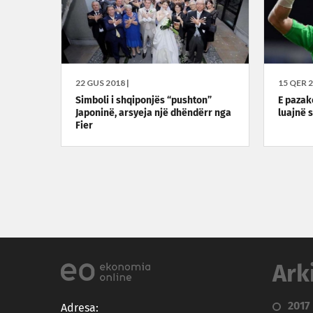
22 GUS 2018 |
15 QER 2
Simboli i shqiponjës “pushton”
E pazak
Japoninë, arsyeja një dhëndërr nga
luajnë 
Fier
Ark
2017
Adresa: