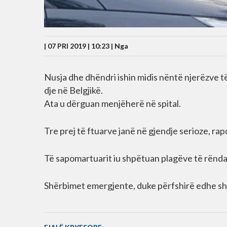
| 07 PRI 2019 | 10:23 |
Nga
Nusja dhe dhëndri ishin midis nëntë njerëzve të
dje në Belgjikë.
Ata u dërguan menjëherë në spital.
Tre prej të ftuarve janë në gjendje serioze, r
Të sapomartuarit iu shpëtuan plagëve të rënda
Shërbimet emergjente, duke përfshirë edhe sht