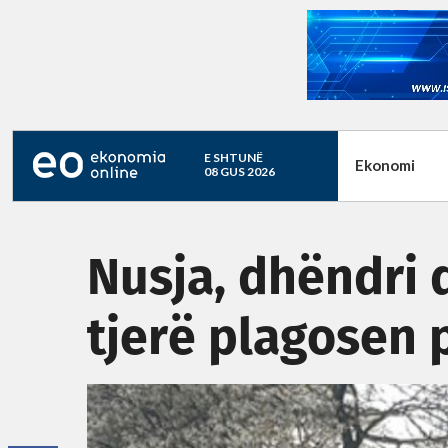
E SHTUNË
Ekonomi
08 GUS 2026
Nusja, dhëndri 
tjerë plagosen 