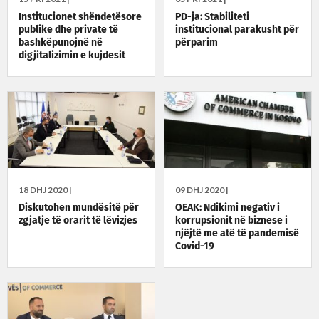
Institucionet shëndetësore
PD-ja: Stabiliteti
publike dhe private të
institucional parakusht për
bashkëpunojnë në
përparim
digjitalizimin e kujdesit
shëndetësor
18 DHJ 2020 |
09 DHJ 2020 |
Diskutohen mundësitë për
OEAK: Ndikimi negativ i
zgjatje të orarit të lëvizjes
korrupsionit në biznese i
njëjtë me atë të pandemisë
Covid-19