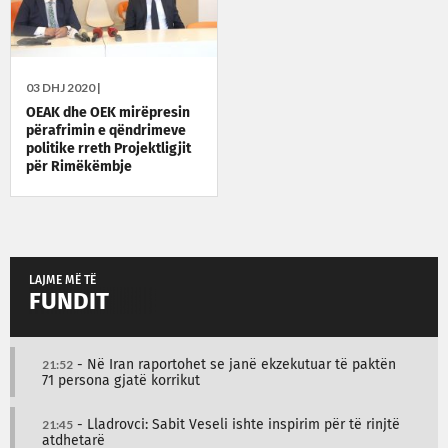
03 DHJ 2020 |
OEAK dhe OEK mirëpresin
përafrimin e qëndrimeve
politike rreth Projektligjit
për Rimëkëmbje
Ekonomike
LAJME MË TË
FUNDIT
21:52
- Në Iran raportohet se janë ekzekutuar të paktën
71 persona gjatë korrikut
21:45
- Lladrovci: Sabit Veseli ishte inspirim për të rinjtë
atdhetarë