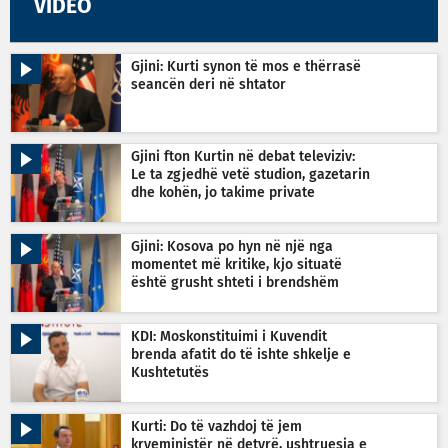
VIDEO
Gjini: Kurti synon të mos e thërrasë
seancën deri në shtator
Gjini fton Kurtin në debat televiziv:
Le ta zgjedhë vetë studion, gazetarin
dhe kohën, jo takime private
Gjini: Kosova po hyn në një nga
momentet më kritike, kjo situatë
është grusht shteti i brendshëm
KDI: Moskonstituimi i Kuvendit
brenda afatit do të ishte shkelje e
Kushtetutës
Kurti: Do të vazhdoj të jem
kryeministër në detyrë, ushtruesja e