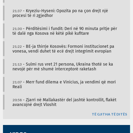
21:37
- Kryeziu-Hyseni: Opozita po na çon drejt një
procesi të ri zgjedhor
21:30
- Përditësimi i fundit: Deri në 90 minuta pritje për
të dalë nga Kosova në këtë pikë kufitare
21:22
- BE-ja thirrje Kosovës: Formoni institucionet pa
vonesa, vendi duhet të ecë drejt integrimit evropian
21:13
- Sulmi rus vret 21 persona, Ukraina thotë se ka
nevojë për më shumë interceptorë raketash
21:07
- Merr fund dilema e Vinicius, ja vendimi që mori
Reali
20:58
- Zjarri në Mallakastër del jashtë kontrollit, flakët
avancojnë drejt Vloshit
TË GJITHA TË DITËS