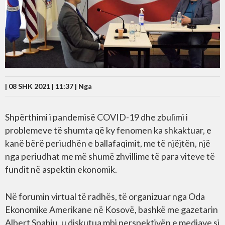
| 08 SHK 2021 | 11:37 |
Nga
Shpërthimi i pandemisë COVID-19 dhe zbulimi i
problemeve të shumta që ky fenomen ka shkaktuar, e
kanë bërë periudhën e ballafaqimit, me të njëjtën, një
nga periudhat me më shumë zhvillime të para viteve të
fundit në aspektin ekonomik.
Në forumin virtual të radhës, të organizuar nga Oda
Ekonomike Amerikane në Kosovë, bashkë me gazetarin
Albert Spahiu, u diskutua mbi perspektivën e mediave si