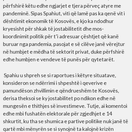
përfshirë këtu edhe ngjarjet e tjera përveç atyre me
pandeminë. Sipas Spahiut, viti që lamë pas ka qenë vit i
dështimit ekonomik të Kosovës, e kjo ka ndodhur
kryesisht për shkak të jostabilitetit dhe mos-
koordinimit politik për t’i adresuar çështjet që kanë
buruar nga pandemia, pasojat e së cilëve janë vërejtur
në humbjet e mëdha të sektorit privat, duke përfshirë
edhe humbjen e vendeve të punës për qytetarët.
Spahiu u shpreh se si raportues i këtyre situatave,
konsideron se ndërrimi i shpeshtë i qeverive e
pamundëson zhvillimin e qëndrueshëm te Kosovës,
derisa theksoi se ky jostabilitet po ndikon edhe në
mungesën e thithjes së investimeve. Tutje, ai komentoi
edhe mbi fushatën elektorale për zgjedhjet e 14
shkurtit, ku tha se shumica e partive politike nuk janë të
qartë mbi mënyrën se si synojnë ta kalojnë krizën