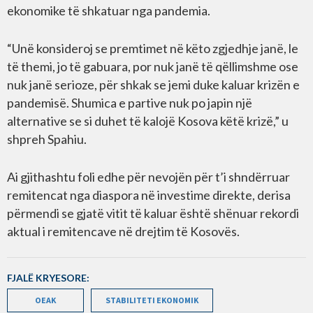
ekonomike të shkatuar nga pandemia.
“Unë konsideroj se premtimet në këto zgjedhje janë, le
të themi, jo të gabuara, por nuk janë të qëllimshme ose
nuk janë serioze, për shkak se jemi duke kaluar krizën e
pandemisë. Shumica e partive nuk po japin një
alternative se si duhet të kalojë Kosova këtë krizë,” u
shpreh Spahiu.
Ai gjithashtu foli edhe për nevojën për t’i shndërruar
remitencat nga diaspora në investime direkte, derisa
përmendi se gjatë vitit të kaluar është shënuar rekordi
aktual i remitencave në drejtim të Kosovës.
FJALË KRYESORE:
OEAK
STABILITETI EKONOMIK