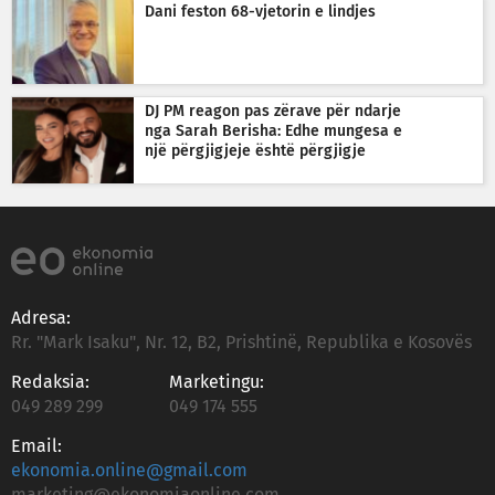
Dani feston 68-vjetorin e lindjes
DJ PM reagon pas zërave për ndarje
nga Sarah Berisha: Edhe mungesa e
një përgjigjeje është përgjigje
Adresa:
Rr. "Mark Isaku", Nr. 12, B2, Prishtinë, Republika e Kosovës
Redaksia:
Marketingu:
049 289 299
049 174 555
Email:
ekonomia.online@gmail.com
marketing@ekonomiaonline.com