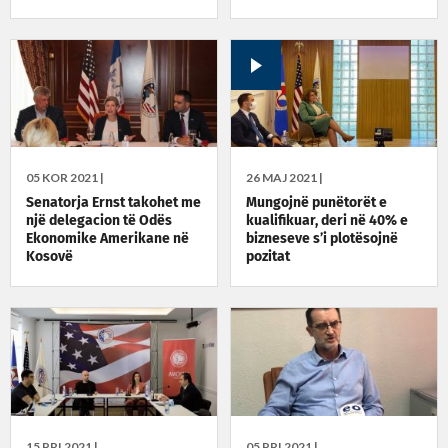
ndërrmarrësve të rinj
05 KOR 2021 |
26 MAJ 2021 |
Senatorja Ernst takohet me
Mungojnë punëtorët e
një delegacion të Odës
kualifikuar, deri në 40% e
Ekonomike Amerikane në
bizneseve s’i plotësojnë
Kosovë
pozitat
15 PRI 2021 |
05 PRI 2021 |