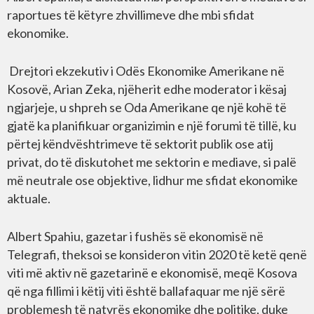
raportues të këtyre zhvillimeve dhe mbi sfidat
ekonomike.
Drejtori ekzekutiv i Odës Ekonomike Amerikane në
Kosovë, Arian Zeka, njëherit edhe moderator i kësaj
ngjarjeje, u shpreh se Oda Amerikane qe një kohë të
gjatë ka planifikuar organizimin e një forumi të tillë, ku
përtej këndvështrimeve të sektorit publik ose atij
privat, do të diskutohet me sektorin e mediave, si palë
më neutrale ose objektive, lidhur me sfidat ekonomike
aktuale.
Albert Spahiu, gazetar i fushës së ekonomisë në
Telegrafi, theksoi se konsideron vitin 2020 të ketë qenë
viti më aktiv në gazetarinë e ekonomisë, meqë Kosova
që nga fillimi i këtij viti është ballafaquar me një sërë
problemesh të natyrës ekonomike dhe politike, duke