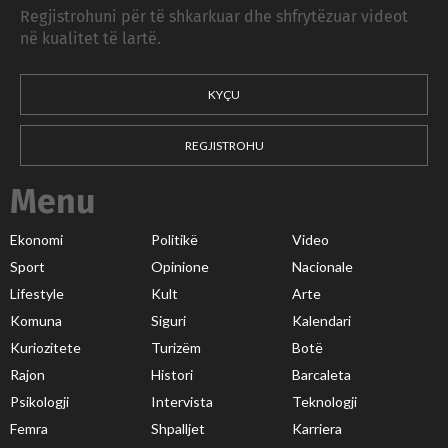
Regjistrohuni për të shkarkuar dhe shfrytëzuar videot
në kualitet të lartë.
KYÇU
REGJISTROHU
Menu
Ekonomi
Politikë
Video
Sport
Opinione
Nacionale
Lifestyle
Kult
Arte
Komuna
Siguri
Kalendari
Kuriozitete
Turizëm
Botë
Rajon
Histori
Barcaleta
Psikologji
Intervista
Teknologji
Femra
Shpalljet
Karriera