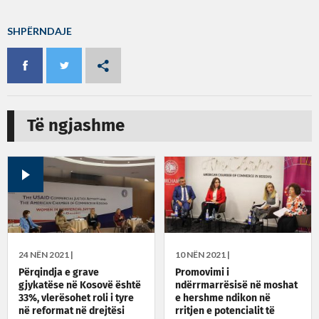
SHPËRNDAJE
Të ngjashme
24 NËN 2021 |
10 NËN 2021 |
Përqindja e grave
Promovimi i
gjykatëse në Kosovë është
ndërrmarrësisë në moshat
33%, vlerësohet roli i tyre
e hershme ndikon në
në reformat në drejtësi
rritjen e potencialit të