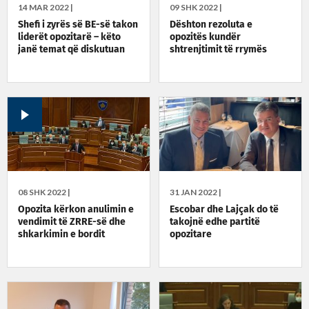
14 MAR 2022 |
09 SHK 2022 |
Shefi i zyrës së BE-së takon
Dështon rezoluta e
liderët opozitarë – këto
opozitës kundër
janë temat që diskutuan
shtrenjtimit të rrymës
08 SHK 2022 |
31 JAN 2022 |
Opozita kërkon anulimin e
Escobar dhe Lajçak do të
vendimit të ZRRE-së dhe
takojnë edhe partitë
shkarkimin e bordit
opozitare