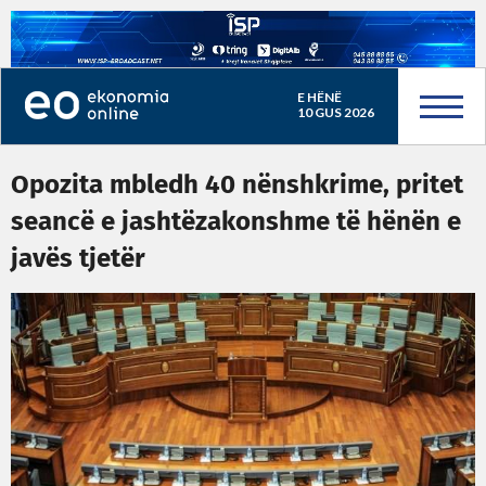
E HËNË
10 GUS 2026
Opozita mbledh 40 nënshkrime, pritet
seancë e jashtëzakonshme të hënën e
javës tjetër