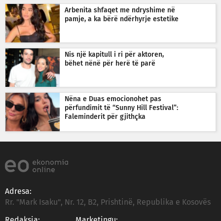
Arbenita shfaqet me ndryshime në
pamje, a ka bërë ndërhyrje estetike
Nis një kapitull i ri për aktoren,
bëhet nënë për herë të parë
Nëna e Duas emocionohet pas
përfundimit të “Sunny Hill Festival”:
Faleminderit për gjithçka
Adresa:
Rr. "Mark Isaku", Nr. 12, B2, Prishtinë, Republika e Kosovës
Redaksia:
Marketingu: