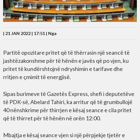
| 21 JAN 2022 | 17:51 |
Nga
Partitë opozitare pritet që të thërrasin një seancë të
jashtëzakonshme për të hënën e javës që po vjen, ku
pritet të kundërshtojnë ndryshimin e tarifave dhe
rritjen e çmimit të energjisë.
Sipas burimeve të Gazetës Express, shefi i deputetëve
të PDK-së, Abelard Tahiri, ka arritur që të grumbullojë
40 nënshkrime për thirrjen e kësaj seance e cila pritet
që të thirret për të hënën në orën 12:00.
Mbajtja e kësaj seance vjen si një përpjekje tjetër e