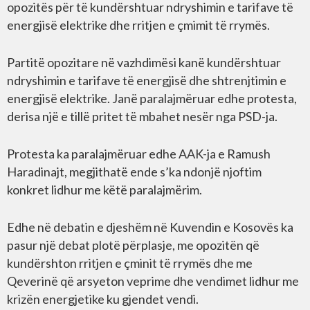
opozitës për të kundërshtuar ndryshimin e tarifave të
energjisë elektrike dhe rritjen e çmimit të rrymës.
Partitë opozitare në vazhdimësi kanë kundërshtuar
ndryshimin e tarifave të energjisë dhe shtrenjtimin e
energjisë elektrike. Janë paralajmëruar edhe protesta,
derisa një e tillë pritet të mbahet nesër nga PSD-ja.
Protesta ka paralajmëruar edhe AAK-ja e Ramush
Haradinajt, megjithatë ende s’ka ndonjë njoftim
konkret lidhur me këtë paralajmërim.
Edhe në debatin e djeshëm në Kuvendin e Kosovës ka
pasur një debat plotë përplasje, me opozitën që
kundërshton rritjen e çminit të rrymës dhe me
Qeverinë që arsyeton veprime dhe vendimet lidhur me
krizën energjetike ku gjendet vendi.