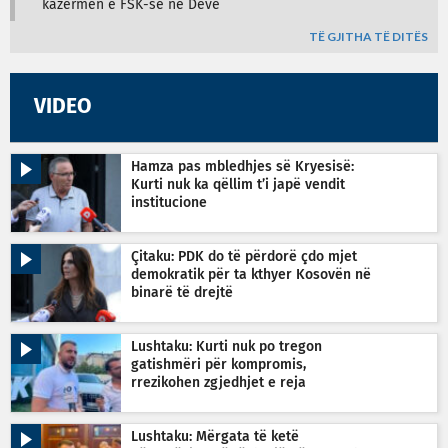
kazermën e FSK-së në Devë
TË GJITHA TË DITËS
VIDEO
Hamza pas mbledhjes së Kryesisë:
Kurti nuk ka qëllim t’i japë vendit
institucione
Çitaku: PDK do të përdorë çdo mjet
demokratik për ta kthyer Kosovën në
binarë të drejtë
Lushtaku: Kurti nuk po tregon
gatishmëri për kompromis,
rrezikohen zgjedhjet e reja
Lushtaku: Mërgata të ketë