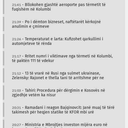
21:41
- Bllokohen gjashtë aeroporte pas tërmetit të
fuqishëm në Kolumbi
21:39
- Po i dëmton bizneset, naftëtarët kërkojnë
anulimin e çmimeve
21:26
- Temperaturat e larta: Kufizohet qarkullimi i
automjeteve të rënda
21:17
- Rritet numri i viktimave nga tërmeti në Kolumbi,
të paktën 111 të vdekur
21:12
- 13 të vrarë në Rusi nga sulmet ukrainase,
Zelensky: Rajonet e thella tani të arritshme për ne
21:03
- Tahiri: Procedura për dërgimin e Kosovës në
zgjedhje vetëm ka nisur
20:31
- Ramadani i reagon Bajqinovcit: Janë muaj të tërë
takimesh për heqjen statike të KFOR mbi urë
20:27
- Ministria e Mbrojtjes investon mijëra euro në