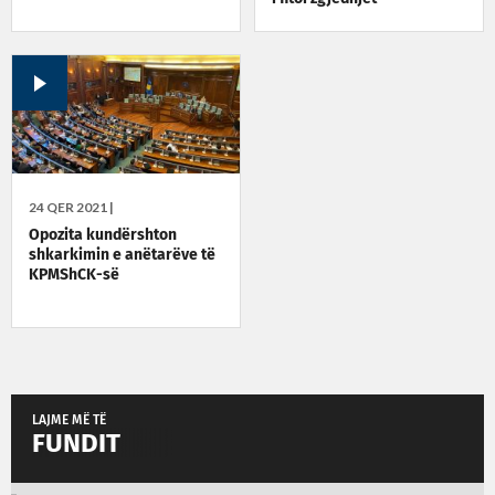
24 QER 2021 |
Opozita kundërshton
shkarkimin e anëtarëve të
KPMShCK-së
LAJME MË TË
FUNDIT