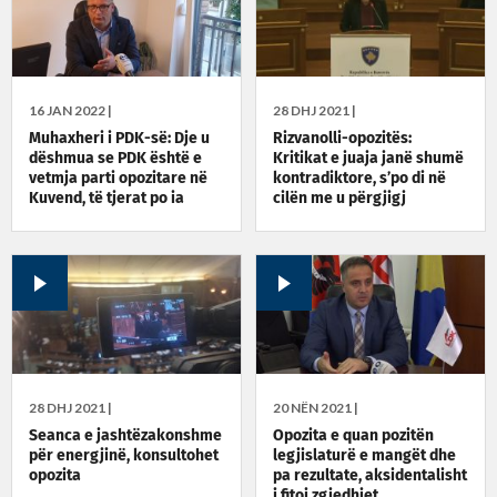
16 JAN 2022 |
28 DHJ 2021 |
Muhaxheri i PDK-së: Dje u
Rizvanolli-opozitës:
dëshmua se PDK është e
Kritikat e juaja janë shumë
vetmja parti opozitare në
kontradiktore, s’po di në
Kuvend, të tjerat po ia
cilën me u përgjigj
mbajn zhagin Kurtit
28 DHJ 2021 |
20 NËN 2021 |
Seanca e jashtëzakonshme
Opozita e quan pozitën
për energjinë, konsultohet
legjislaturë e mangët dhe
opozita
pa rezultate, aksidentalisht
i fitoi zgjedhjet