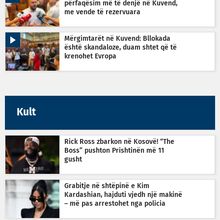
përfaqësim më të denjë në Kuvend,
me vende të rezervuara
Mërgimtarët në Kuvend: Bllokada
është skandaloze, duam shtet që të
krenohet Evropa
Kult
Rick Ross zbarkon në Kosovë! “The
Boss” pushton Prishtinën më 11
gusht
Grabitje në shtëpinë e Kim
Kardashian, hajduti vjedh një makinë
– më pas arrestohet nga policia