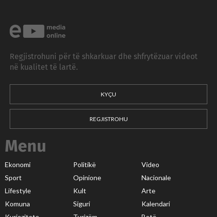
Regjistrohuni për të shkarkuar dhe shfrytëzuar videot
në kualitet të lartë.
KYÇU
REGJISTROHU
Menu
Ekonomi
Politikë
Video
Sport
Opinione
Nacionale
Lifestyle
Kult
Arte
Komuna
Siguri
Kalendari
Kuriozitete
Turizëm
Botë