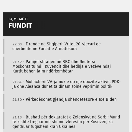
LAJME MË TË
FUNDIT
22:08
- E rëndë në Shqipëri: Vritet 20-vjeçari që
shërbente në Forcat e Armatosura
21:59
- Pamjet shfaqen në BBC dhe Reuters:
Moskonstituimi i Kuvendit dhe hedhja e vezëve ndaj
Kurtit bëhen lajm ndërkombëtar
21:34
- Muhaxheri: VV-ja nuk e do një opozitë aktive, PDK-
ja dhe Aleanca duhet ta dinamizojnë veprimin politik
21:30
- Përkeqësohet gjendja shëndetësore e Joe Biden
21:18
- Bushati për deklaratat e Zelenskyt në Serbi: Mund
të kishte treguar më shumë vlerësim për Kosovën, ka
qëndruar fuqishëm krah Ukrainës