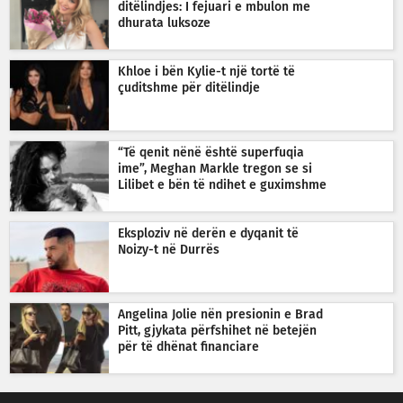
ditëlindjes: I fejuari e mbulon me
dhurata luksoze
Khloe i bën Kylie-t një tortë të
çuditshme për ditëlindje
“Të qenit nënë është superfuqia
ime”, Meghan Markle tregon se si
Lilibet e bën të ndihet e guximshme
Eksploziv në derën e dyqanit të
Noizy-t në Durrës
Angelina Jolie nën presionin e Brad
Pitt, gjykata përfshihet në betejën
për të dhënat financiare