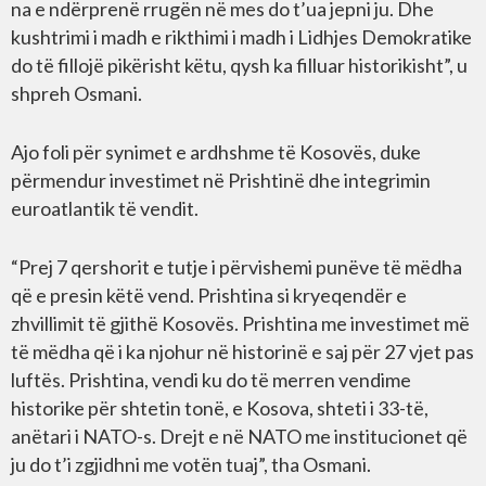
na e ndërprenë rrugën në mes do t’ua jepni ju. Dhe
kushtrimi i madh e rikthimi i madh i Lidhjes Demokratike
do të fillojë pikërisht këtu, qysh ka filluar historikisht”, u
shpreh Osmani.
Ajo foli për synimet e ardhshme të Kosovës, duke
përmendur investimet në Prishtinë dhe integrimin
euroatlantik të vendit.
“Prej 7 qershorit e tutje i përvishemi punëve të mëdha
që e presin këtë vend. Prishtina si kryeqendër e
zhvillimit të gjithë Kosovës. Prishtina me investimet më
të mëdha që i ka njohur në historinë e saj për 27 vjet pas
luftës. Prishtina, vendi ku do të merren vendime
historike për shtetin tonë, e Kosova, shteti i 33-të,
anëtari i NATO-s. Drejt e në NATO me institucionet që
ju do t’i zgjidhni me votën tuaj”, tha Osmani.