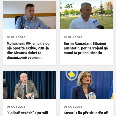
08 GUS 2026 |
08 GUS 2026 |
Muhaxheri: VV-ja nuk e do
Burim Ramadani: Mbajeni
një opozitë aktive, PDK-ja
pushtetin, por harrojeni që
dhe Aleanca duhet ta
mund ta prishni shtetin
dinamizojnë veprimin
politik
08 GUS 2026 |
08 GUS 2026 |
“Gallatë vezësh”, Qorrolli
Kusari-Lila për situatën në