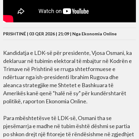
PRISHTINË | 03 QER 2026 | 21:09 |
Nga Ekonomia Online
Kandidatja e LDK-së për presidente, Vjosa Osmani, ka
deklaruar në tubimin elektoral të mbajtur në Kodrën e
Trimave në Prishtinë se rruga shtetformuese e
ndërtuar nga ish-presidenti Ibrahim Rugova dhe
aleanca strategjike me Shtetet e Bashkuara të
Amerikës kanë qenë “halë në sy” për kundërshtarët
politikë, raporton Ekonomia Online.
Para mbështetësve të LDK-së, Osmani tha se
pjesëmarrja e madhe në tubim është dëshmi se partia
po shkon drejt një fitoreje të rëndësishme në zgjedhjet