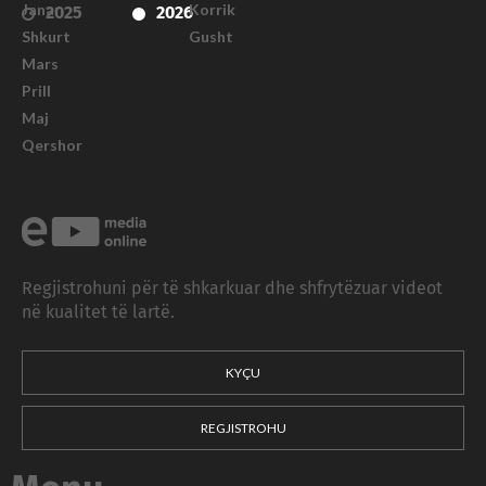
Janar
Korrik
2025
2026
Shkurt
Gusht
Mars
Prill
Maj
Qershor
Regjistrohuni për të shkarkuar dhe shfrytëzuar videot
në kualitet të lartë.
KYÇU
REGJISTROHU