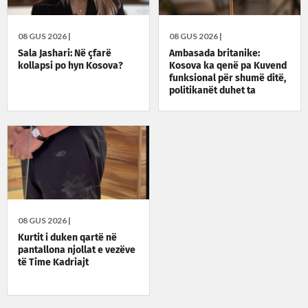
08 GUS 2026 |
08 GUS 2026 |
Sala Jashari: Në çfarë
Ambasada britanike:
kollapsi po hyn Kosova?
Kosova ka qenë pa Kuvend
funksional për shumë ditë,
politikanët duhet ta
zgjidhin situatën
08 GUS 2026 |
Kurtit i duken qartë në
pantallona njollat e vezëve
të Time Kadriajt