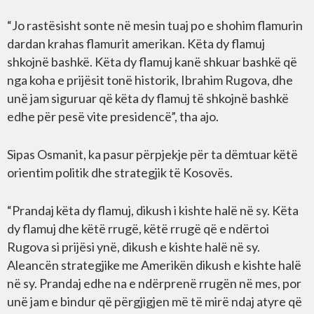
“Jo rastësisht sonte në mesin tuaj po e shohim flamurin
dardan krahas flamurit amerikan. Këta dy flamuj
shkojnë bashkë. Këta dy flamuj kanë shkuar bashkë që
nga koha e prijësit tonë historik, Ibrahim Rugova, dhe
unë jam siguruar që këta dy flamuj të shkojnë bashkë
edhe për pesë vite presidencë”, tha ajo.
Sipas Osmanit, ka pasur përpjekje për ta dëmtuar këtë
orientim politik dhe strategjik të Kosovës.
“Prandaj këta dy flamuj, dikush i kishte halë në sy. Këta
dy flamuj dhe këtë rrugë, këtë rrugë që e ndërtoi
Rugova si prijësi ynë, dikush e kishte halë në sy.
Aleancën strategjike me Amerikën dikush e kishte halë
në sy. Prandaj edhe na e ndërprenë rrugën në mes, por
unë jam e bindur që përgjigjen më të mirë ndaj atyre që