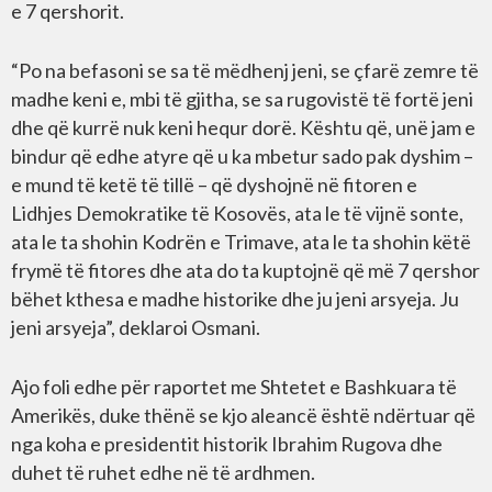
e 7 qershorit.
“Po na befasoni se sa të mëdhenj jeni, se çfarë zemre të
madhe keni e, mbi të gjitha, se sa rugovistë të fortë jeni
dhe që kurrë nuk keni hequr dorë. Kështu që, unë jam e
bindur që edhe atyre që u ka mbetur sado pak dyshim –
e mund të ketë të tillë – që dyshojnë në fitoren e
Lidhjes Demokratike të Kosovës, ata le të vijnë sonte,
ata le ta shohin Kodrën e Trimave, ata le ta shohin këtë
frymë të fitores dhe ata do ta kuptojnë që më 7 qershor
bëhet kthesa e madhe historike dhe ju jeni arsyeja. Ju
jeni arsyeja”, deklaroi Osmani.
Ajo foli edhe për raportet me Shtetet e Bashkuara të
Amerikës, duke thënë se kjo aleancë është ndërtuar që
nga koha e presidentit historik Ibrahim Rugova dhe
duhet të ruhet edhe në të ardhmen.