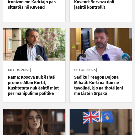
ironizon me Kadriajn pas
Kuvend: Nervoza doli
situatës në Kuvend
jashtë kontrollit
08 GUS 2026 |
08 GUS 2026 |
Rama: Kosova nuk është
Sadiku i reagon Dejona
pronë e Albin Kurtit,
Mihalit: Kurti na fton në
Kushtetuta nuk është mjet
tavolinë, kjo na thotë jeni
për manipulime politike
me Listën Srpska