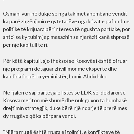
Osmani vuri në dukje se nga takimet anembanë vendit
ka parë zhgënjimin e qytetarëve nga krizat e pafundme
politike të krijuara për interesa të ngushta partiake, por
shtoi se ky tubim jep mesazhin se njerëzit kanë shpresë
për një kapitull të ri.
Për këtë kapitull, ajo theksoi se Kosovës i është ofruar
një program i detajuar zhvillimor me ekspertë dhe
kandidatin për kryeministër, Lumir Abdixhiku.
Në fjalën e saj, bartësja e listës së LDK-së, deklaroi se
Kosova meriton më shumë dhe nuk guxon ta humbasë
drejtimin strategjik, duke bërë një ndarje të prerë mes
dy rrugëve që ka përpara vendi.
“Njëra rrugë është rruga e izolimit, e konflikteve të