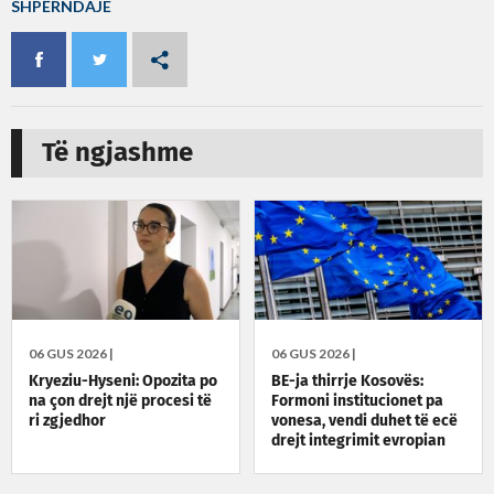
SHPËRNDAJE
Të ngjashme
06 GUS 2026 |
06 GUS 2026 |
Kryeziu-Hyseni: Opozita po
BE-ja thirrje Kosovës:
na çon drejt një procesi të
Formoni institucionet pa
ri zgjedhor
vonesa, vendi duhet të ecë
drejt integrimit evropian