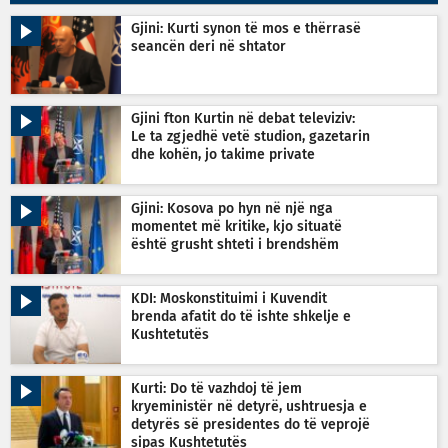
Gjini: Kurti synon të mos e thërrasë
seancën deri në shtator
Gjini fton Kurtin në debat televiziv:
Le ta zgjedhë vetë studion, gazetarin
dhe kohën, jo takime private
Gjini: Kosova po hyn në një nga
momentet më kritike, kjo situatë
është grusht shteti i brendshëm
KDI: Moskonstituimi i Kuvendit
brenda afatit do të ishte shkelje e
Kushtetutës
Kurti: Do të vazhdoj të jem
kryeministër në detyrë, ushtruesja e
detyrës së presidentes do të veprojë
sipas Kushtetutës