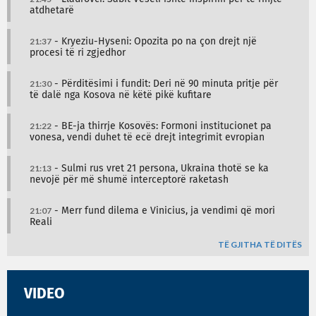
atdhetarë
21:37
- Kryeziu-Hyseni: Opozita po na çon drejt një
procesi të ri zgjedhor
21:30
- Përditësimi i fundit: Deri në 90 minuta pritje për
të dalë nga Kosova në këtë pikë kufitare
21:22
- BE-ja thirrje Kosovës: Formoni institucionet pa
vonesa, vendi duhet të ecë drejt integrimit evropian
21:13
- Sulmi rus vret 21 persona, Ukraina thotë se ka
nevojë për më shumë interceptorë raketash
21:07
- Merr fund dilema e Vinicius, ja vendimi që mori
Reali
TË GJITHA TË DITËS
VIDEO