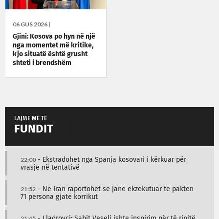
06 GUS 2026 |
Gjini: Kosova po hyn në një
nga momentet më kritike,
kjo situatë është grusht
shteti i brendshëm
LAJME MË TË
FUNDIT
22:00
- Ekstradohet nga Spanja kosovari i kërkuar për
vrasje në tentativë
21:52
- Në Iran raportohet se janë ekzekutuar të paktën
71 persona gjatë korrikut
21:45
- Lladrovci: Sabit Veseli ishte inspirim për të rinjtë