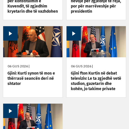
për konstituimin e
nevojë për zgjedhje të reja,
Kuvendit, të zgjedhim
por për marrëveshje për
kryetarin dhe të vazhdohen
presidentin
bisedimet për qeverinë e
presidentin
06 GUS 2026 |
06 GUS 2026 |
Gjini: Kurti synon të mos e
Gjini fton Kurtin në debat
thërrasë seancën deri në
televiziv: Le ta zgjedhë vetë
shtator
studion, gazetarin dhe
kohën, jo takime private