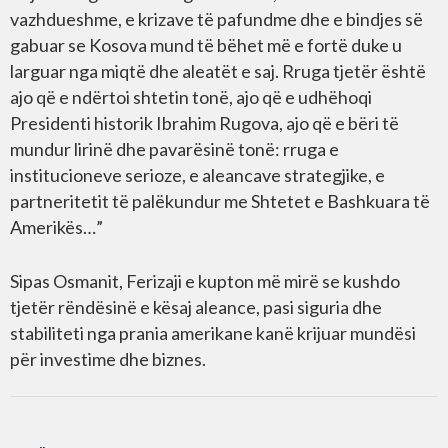
vazhdueshme, e krizave të pafundme dhe e bindjes së
gabuar se Kosova mund të bëhet më e fortë duke u
larguar nga miqtë dhe aleatët e saj. Rruga tjetër është
ajo që e ndërtoi shtetin tonë, ajo që e udhëhoqi
Presidenti historik Ibrahim Rugova, ajo që e bëri të
mundur lirinë dhe pavarësinë tonë: rruga e
institucioneve serioze, e aleancave strategjike, e
partneritetit të palëkundur me Shtetet e Bashkuara të
Amerikës…”
Sipas Osmanit, Ferizaji e kupton më mirë se kushdo
tjetër rëndësinë e kësaj aleance, pasi siguria dhe
stabiliteti nga prania amerikane kanë krijuar mundësi
për investime dhe biznes.