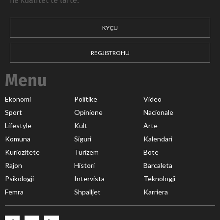
në kualitet të lartë.
KYÇU
REGJISTROHU
Menu
Ekonomi
Politikë
Video
Sport
Opinione
Nacionale
Lifestyle
Kult
Arte
Komuna
Siguri
Kalendari
Kuriozitete
Turizëm
Botë
Rajon
Histori
Barcaleta
Psikologji
Intervista
Teknologji
Femra
Shpalljet
Karriera