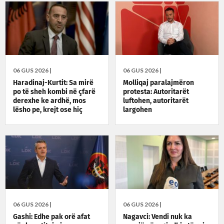
06 GUS 2026 |
06 GUS 2026 |
Haradinaj-Kurtit: Sa mirë
Molliqaj paralajmëron
po të sheh kombi në çfarë
protesta: Autoritarët
derexhe ke ardhë, mos
luftohen, autoritarët
lësho pe, krejt ose hiç
largohen
06 GUS 2026 |
06 GUS 2026 |
Gashi: Edhe pak orë afat
Nagavci: Vendi nuk ka