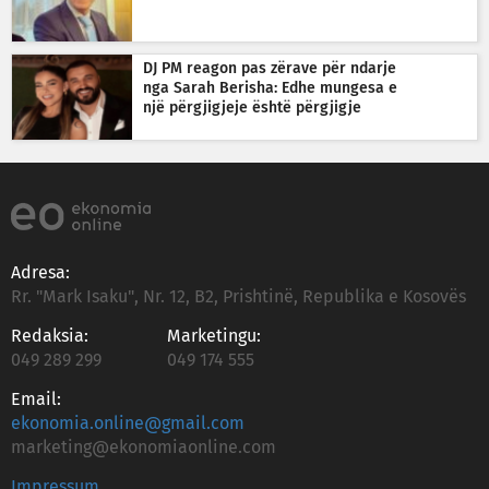
DJ PM reagon pas zërave për ndarje
nga Sarah Berisha: Edhe mungesa e
një përgjigjeje është përgjigje
Adresa:
Rr. "Mark Isaku", Nr. 12, B2, Prishtinë, Republika e Kosovës
Redaksia:
Marketingu:
049 289 299
049 174 555
Email:
ekonomia.online@gmail.com
marketing@ekonomiaonline.com
Impressum