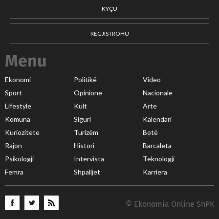
KYÇU
REGJISTROHU
Menu
Ekonomi
Politikë
Video
Sport
Opinione
Nacionale
Lifestyle
Kult
Arte
Komuna
Siguri
Kalendari
Kuriozitete
Turizëm
Botë
Rajon
Histori
Barcaleta
Psikologji
Intervista
Teknologji
Femra
Shpalljet
Karriera
© Ekonomia Online ShPK