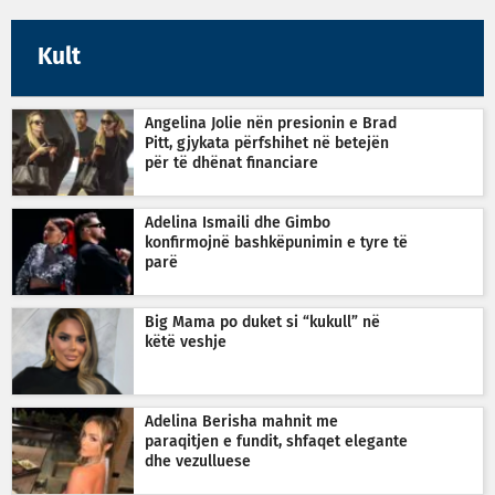
Kult
Angelina Jolie nën presionin e Brad
Pitt, gjykata përfshihet në betejën
për të dhënat financiare
Adelina Ismaili dhe Gimbo
konfirmojnë bashkëpunimin e tyre të
parë
Big Mama po duket si “kukull” në
këtë veshje
Adelina Berisha mahnit me
paraqitjen e fundit, shfaqet elegante
dhe vezulluese