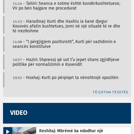
11:16
- Tahiri: Seanca e sotme është kundërkushtetuese,
VV po bën hajgare me procedurat
11:13
- Haradinaj: Kurti dhe Haxhiu ia kanë djegur
Kosovës afatin kushtetues, jemi në një situatë të re dhe
të rrezikshme
11:08
- “I përgjigjem pozitivisht”, Kurti për vazhdimin e
seancës konstituive
10:57
- Haziri: Shpresoj që sot t’u jepet shans zgjidhjeve
politike për normalizimin e Kuvendit
10:53
- Hoxhaj: Kurti po përpiqet ta nënshtrojë opozitën
TË GJITHA TË DITËS
VIDEO
Reshitaj: Mbrëmë ka ndodhur një