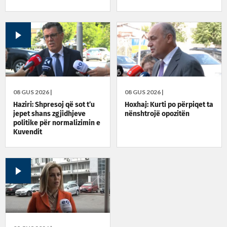
rrezikshme
08 GUS 2026 |
08 GUS 2026 |
Haziri: Shpresoj që sot t’u
Hoxhaj: Kurti po përpiqet ta
jepet shans zgjidhjeve
nënshtrojë opozitën
politike për normalizimin e
Kuvendit