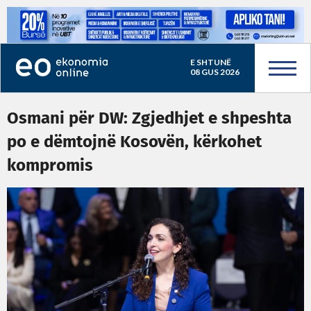
E SHTUNË
08 GUS 2026
Osmani për DW: Zgjedhjet e shpeshta
po e dëmtojnë Kosovën, kërkohet
kompromis