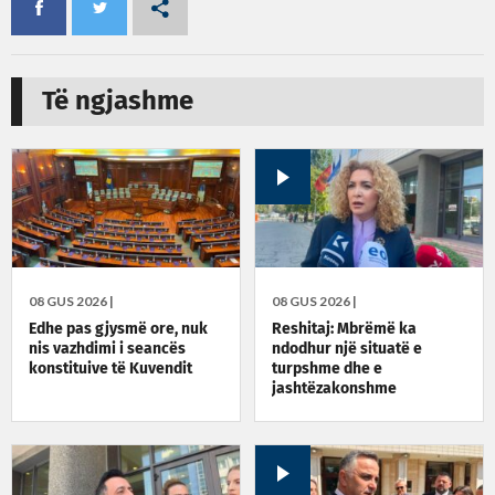
Të ngjashme
08 GUS 2026 |
08 GUS 2026 |
Edhe pas gjysmë ore, nuk
Reshitaj: Mbrëmë ka
nis vazhdimi i seancës
ndodhur një situatë e
konstituive të Kuvendit
turpshme dhe e
jashtëzakonshme