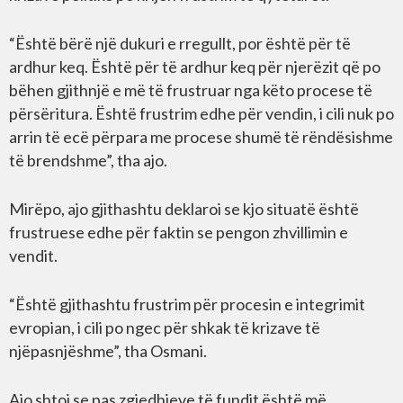
“Është bërë një dukuri e rregullt, por është për të
ardhur keq. Është për të ardhur keq për njerëzit që po
bëhen gjithnjë e më të frustruar nga këto procese të
përsëritura. Është frustrim edhe për vendin, i cili nuk po
arrin të ecë përpara me procese shumë të rëndësishme
të brendshme”, tha ajo.
Mirëpo, ajo gjithashtu deklaroi se kjo situatë është
frustruese edhe për faktin se pengon zhvillimin e
vendit.
“Është gjithashtu frustrim për procesin e integrimit
evropian, i cili po ngec për shkak të krizave të
njëpasnjëshme”, tha Osmani.
Ajo shtoi se pas zgjedhjeve të fundit është më