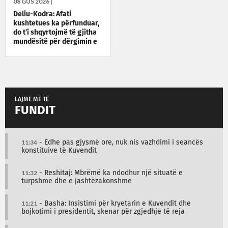
08 GUS 2026 |
Deliu-Kodra: Afati
kushtetues ka përfunduar,
do t’i shqyrtojmë të gjitha
mundësitë për dërgimin e
çështjes në Kushtetuese
LAJME MË TË
FUNDIT
11:34
- Edhe pas gjysmë ore, nuk nis vazhdimi i seancës
konstituive të Kuvendit
11:32
- Reshitaj: Mbrëmë ka ndodhur një situatë e
turpshme dhe e jashtëzakonshme
11:21
- Basha: Insistimi për kryetarin e Kuvendit dhe
bojkotimi i presidentit, skenar për zgjedhje të reja