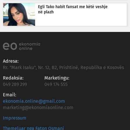
Egli Tako habit fansat me këtë veshje
në plazh
Adresa:
Rr. "Mark Isaku", Nr. 12, B2, Prishtinë, Republika e Kosovës
Redaksia:
Marketingu:
049 289 299
049 174 555
Email:
ekonomia.online@gmail.com
marketing@ekonomiaonline.com
Impressum
Themeluar nga Faton Osmani