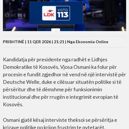
PRISHTINË | 11 QER 2026 | 21:21 |
Nga Ekonomia Online
Kandidatja për presidente nga radhët e Lidhjes
Demokratike të Kosovës, Vjosa Osmani ka folur për
procesin e fundit zgjedhor në vend në një intervistë për
Deutsche Welle, duke e cilësuar situatën politike si të
përsëritur dhe të dëmshme për funksionimin
institucional dhe për rrugën e integrimit evropian të
Kosovës.
Osmani gjatë kësaj interviste theksoi se përsëritja e
krizave politike po krijon frustrim te qytetarët.