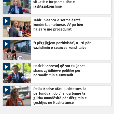
situatë e turpshme dhe e
jashtëzakonshme
Tahiri: Seanca e sotme është
kundërkushtetuese, VV po bën
hajgare me procedurat
“I përgjigjem pozitivisht”, Kurti për
vazhdimin e seancës konstituive
Haziri: Shpresoj që sot t’u jepet
shans zgjidhjeve politike për
normalizimin e Kuvendit
Deliu-Kodra: Afati kushtetues ka
përfunduar, do t’i shqyrtojmë të
gjitha mundësitë për dërgimin e
çështjes në Kushtetuese