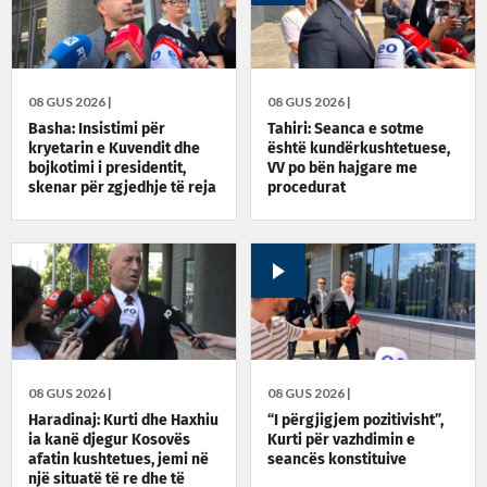
08 GUS 2026 |
08 GUS 2026 |
Basha: Insistimi për
Tahiri: Seanca e sotme
kryetarin e Kuvendit dhe
është kundërkushtetuese,
bojkotimi i presidentit,
VV po bën hajgare me
skenar për zgjedhje të reja
procedurat
08 GUS 2026 |
08 GUS 2026 |
Haradinaj: Kurti dhe Haxhiu
“I përgjigjem pozitivisht”,
ia kanë djegur Kosovës
Kurti për vazhdimin e
afatin kushtetues, jemi në
seancës konstituive
një situatë të re dhe të