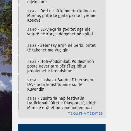
mjekësore
21:47
- Deri në 10 kilometra kolona në
Morinë, pritje të gjata për të hyrë në
Kosovë
21:40
- 82-vjeçarja goditet nga një
veturë në Korçë, dërgohet në spital
21:38
- Zelensky arrin në Serbi, pritet
të takohet me Vuçiqin
21:35
- Hoti-Abdixhikut: Po dëshiron
poste qeveritare për t’i zgjidhur
problemet e brendshme
21:24
- Lushaku-Sadriu: E thërrasim
LVV-në ta konstituojmë sonte
Kuvendin
21:13
- Vushtrria hap festivalin
tradicional “Ditët e Diasporës”, Idrizi:
Mirë se erdhët në vendlindjen tuaj
TË GJITHA TË DITËS