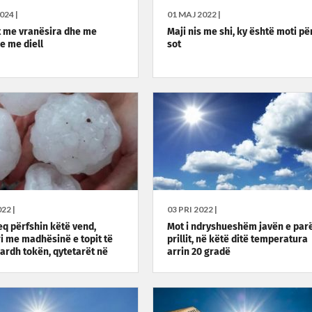
024 |
01 MAJ 2022 |
t me vranësira dhe me
Maji nis me shi, ky është moti pë
e me diell
sot
22 |
03 PRI 2022 |
keq përfshin këtë vend,
Mot i ndryshueshëm javën e parë
i me madhësinë e topit të
prillit, në këtë ditë temperatura
bardh tokën, qytetarët në
arrin 20 gradë