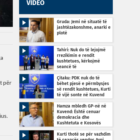
VIDEO
Gruda: Jemi në situatë të
jashtëzakonshme, anarki e
plotë
Tahiri: Nuk do të lejojmë
rrezikimin e rendit
ga
kushtetues, kërkojmë
seancë të
jashtëzakonshme sonte në
orën 22:30
Çitaku: PDK nuk do të
t për
bëhet pjesë e përmbysjes
së rendit kushtetues, Kurti
të vijë sonte në Kuvend
Hamza mbledh GP-në në
Kuvend: Është cenuar
ius.
demokracia dhe
Kushtetuta e Kosovës
Kurti thotë se për vazhdim