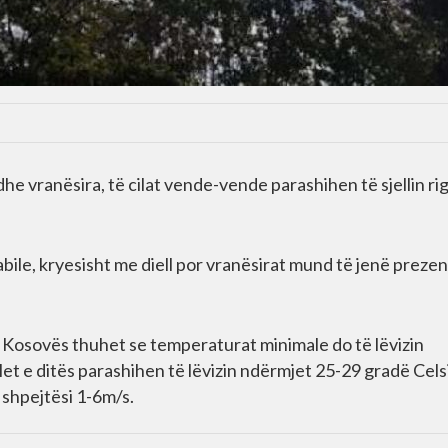
e vranësira, të cilat vende-vende parashihen të sjellin ri
abile, kryesisht me diell por vranësirat mund të jenë prezen
ë Kosovës thuhet se temperaturat minimale do të lëvizin
t e ditës parashihen të lëvizin ndërmjet 25-29 gradë Cels
 shpejtësi 1-6m/s.