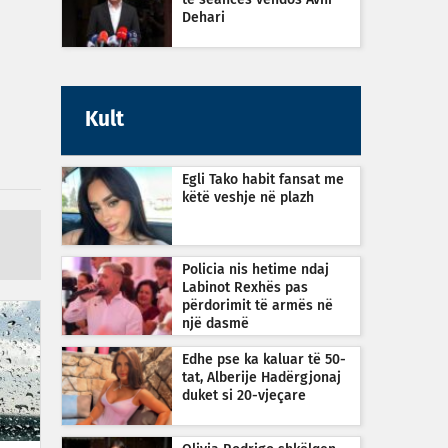
të seancës vendos Avni
Dehari
Kult
Egli Tako habit fansat me
këtë veshje në plazh
Policia nis hetime ndaj
Labinot Rexhës pas
përdorimit të armës në
një dasmë
Edhe pse ka kaluar të 50-
tat, Alberije Hadërgjonaj
duket si 20-vjeçare