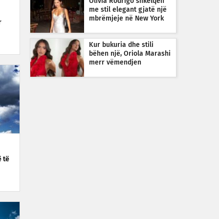
Olivia Rodrigo shkëlqen
me stil elegant gjatë një
mbrëmjeje në New York
r
Kur bukuria dhe stili
bëhen një, Oriola Marashi
merr vëmendjen
 të