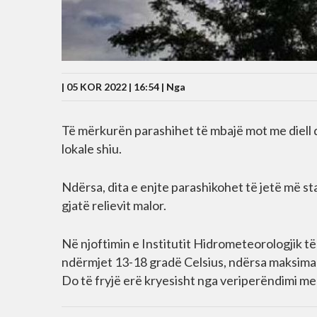
| 05 KOR 2022 | 16:54 |
Nga
Të mërkurën parashihet të mbajë mot me diell dh
lokale shiu.
Ndërsa, dita e enjte parashikohet të jetë më st
gjatë relievit malor.
Në njoftimin e Institutit Hidrometeorologjik t
ndërmjet 13-18 gradë Celsius, ndërsa maksimale
Do të fryjë erë kryesisht nga veriperëndimi me