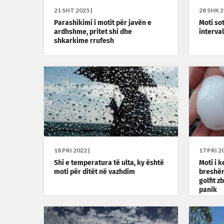
21 SHT 2025 |
28 SHK 2
Parashikimi i motit për javën e
Moti so
ardhshme, pritet shi dhe
interval
shkarkime rrufesh
18 PRI 2022 |
17 PRI 20
Shi e temperatura të ulta, ky është
Moti i 
moti për ditët në vazhdim
breshër
golfit z
panik