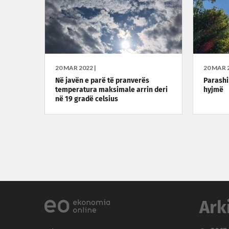
20 MAR 2022 |
20 MAR 2
Në javën e parë të pranverës
Parashi
temperatura maksimale arrin deri
hyjmë
në 19 gradë celsius
Ark