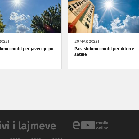
022 |
20 MAR 2022 |
kimi i motit për javën që po
Parashikimi i motit për ditën e
sotme
ivi i lajmeve