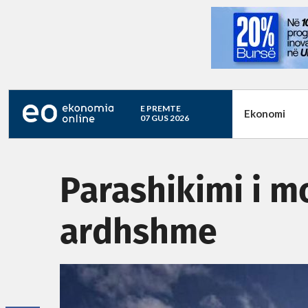
E PREMTE
Ekonomi
07 GUS 2026
Parashikimi i mo
ardhshme