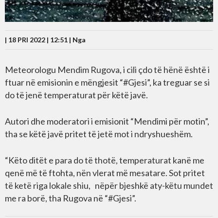
| 18 PRI 2022 | 12:51 |
Nga
Meteorologu Mendim Rugova, i cili çdo të hënë është i
ftuar në emisionin e mëngjesit “#Gjesi”, ka treguar se si
do të jenë temperaturat për këtë javë.
Autori dhe moderatori i emisionit “Mendimi për motin”,
tha se këtë javë pritet të jetë mot i ndryshueshëm.
“Këto ditët e para do të thotë, temperaturat kanë me
qenë më të ftohta, nën vlerat më mesatare. Sot pritet
të ketë riga lokale shiu, nëpër bjeshkë aty-këtu mundet
me ra borë, tha Rugova në “#Gjesi”.