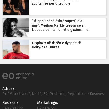
çuditshme për ditëlindje
“Të qenit nënë është superfuqia
ime”, Meghan Markle tregon se si
Lilibet e bën të ndihet e guximshme
Eksploziv në derën e dyqanit të
Noizy-t në Durrës
Adresa:
Rr. "Mark Isaku", Nr. 12, B2, Prishtinë, Republika e Kosovës
Redaksia:
Marketingu:
049 289 299
049 174 555