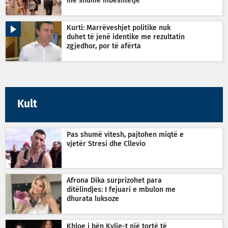
më shumë mbështetje
Kurti: Marrëveshjet politike nuk
duhet të jenë identike me rezultatin
zgjedhor, por të afërta
Kult
Pas shumë vitesh, pajtohen miqtë e
vjetër Stresi dhe Cllevio
Afrona Dika surprizohet para
ditëlindjes: I fejuari e mbulon me
dhurata luksoze
Khloe i bën Kylie-t një tortë të