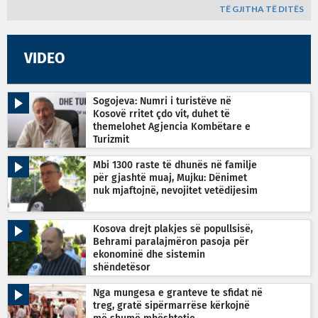
TË GJITHA TË DITËS
VIDEO
Sogojeva: Numri i turistëve në
Kosovë rritet çdo vit, duhet të
themelohet Agjencia Kombëtare e
Turizmit
Mbi 1300 raste të dhunës në familje
për gjashtë muaj, Mujku: Dënimet
nuk mjaftojnë, nevojitet vetëdijesim
Kosova drejt plakjes së popullsisë,
Behrami paralajmëron pasoja për
ekonominë dhe sistemin
shëndetësor
Nga mungesa e granteve te sfidat në
treg, gratë sipërmarrëse kërkojnë