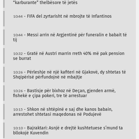
“karburante” thelbësore të jetës
10:44
- FIFA del zyrtarisht në mbrojte të Infantinos
10:44
- Messi arrin në Argjentinë për funeralin e babait të
tij
10:32
- Gratë në Austri marrin rreth 40% më pak pension
se burrat
10:26
- Përleshje në një kafiteri në Gjakovë, dy shtetas të
Shqipërisë përfundojnë në mbajtje
10:26
- Bastisje për bixhoz në Deçan, gjenden armë,
fishekë e çipa pokeri, tre të arrestuar
10:15
- Shkon në shtëpinë e saj dhe kanos babain,
arrestohet shtetasi maqedonas në Podujevë
10:10
- Bajraktari: Asnjë e drejtë kushtetuese s’mund ta
bllokojë Kuvendin