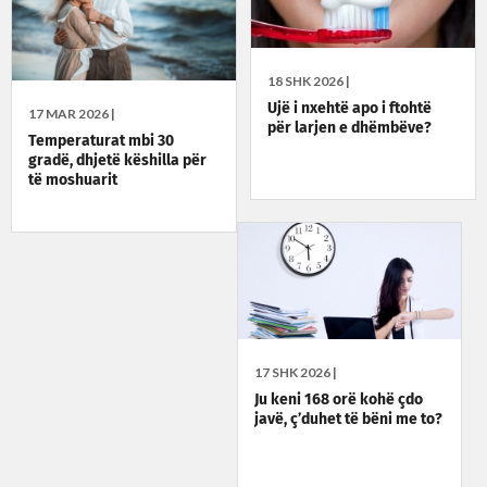
18 SHK 2026 |
Ujë i nxehtë apo i ftohtë
17 MAR 2026 |
për larjen e dhëmbëve?
Temperaturat mbi 30
gradë, dhjetë këshilla për
të moshuarit
17 SHK 2026 |
Ju keni 168 orë kohë çdo
javë, ç’duhet të bëni me to?