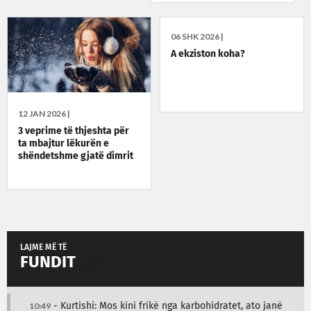
06 SHK 2026 |
A ekziston koha?
12 JAN 2026 |
3 veprime të thjeshta për
ta mbajtur lëkurën e
shëndetshme gjatë dimrit
LAJME MË TË
FUNDIT
10:49
- Kurtishi: Mos kini frikë nga karbohidratet, ato janë