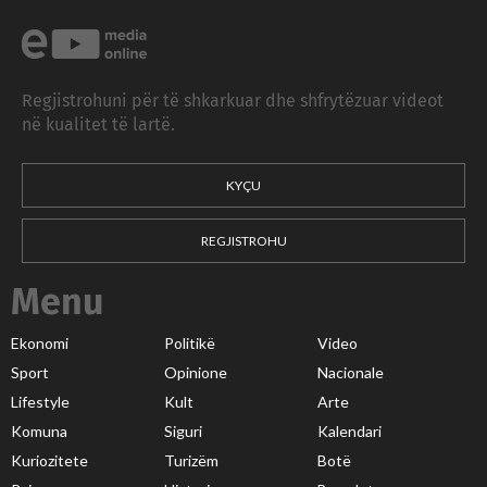
Regjistrohuni për të shkarkuar dhe shfrytëzuar videot
në kualitet të lartë.
KYÇU
REGJISTROHU
Menu
Ekonomi
Politikë
Video
Sport
Opinione
Nacionale
Lifestyle
Kult
Arte
Komuna
Siguri
Kalendari
Kuriozitete
Turizëm
Botë