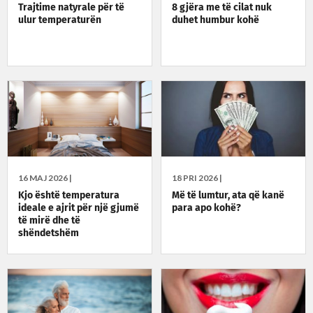
Trajtime natyrale për të
8 gjëra me të cilat nuk
ulur temperaturën
duhet humbur kohë
16 MAJ 2026 |
18 PRI 2026 |
Kjo është temperatura
Më të lumtur, ata që kanë
ideale e ajrit për një gjumë
para apo kohë?
të mirë dhe të
shëndetshëm