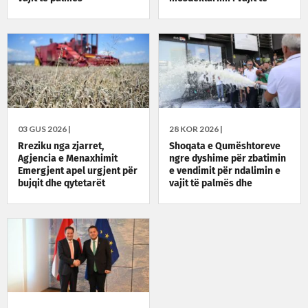
palmës
03 GUS 2026 |
28 KOR 2026 |
Rreziku nga zjarret,
Shoqata e Qumështoreve
Agjencia e Menaxhimit
ngre dyshime për zbatimin
Emergjent apel urgjent për
e vendimit për ndalimin e
bujqit dhe qytetarët
vajit të palmës dhe
qumështit pluhur