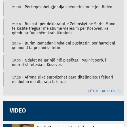
21:30
- Përkeqësohet gjendja shëndetësore e Joe Biden
21:18
- Bushati për deklaratat e Zelenskyt në Serbi: Mund
të kishte treguar më shumë vlerësim për Kosovën, ka
qëndruar fuqishëm krah Ukrainës
20:46
- Burim Ramadani: Mbajeni pushtetin, por harrojeni
që mund ta prishni shtetin
19:53
- Ndalet në Jarinjë një pjesëtar i MUP-it serb, i
merret shtetësia e Kosovës
17:28
- Afrona Dika surprizohet para ditëlindjes: I fejuari
e mbulon me dhurata luksoze
TË GJITHA TË DITËS
VIDEO