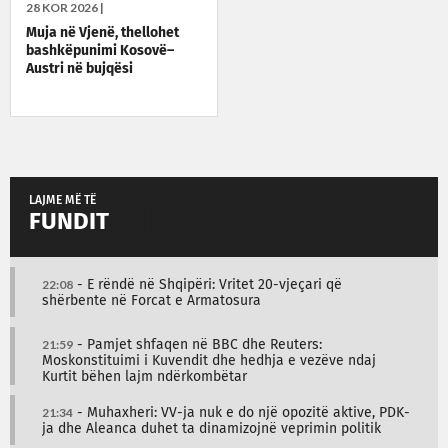
28 KOR 2026 |
Muja në Vjenë, thellohet
bashkëpunimi Kosovë–
Austri në bujqësi
LAJME MË TË
FUNDIT
22:08
- E rëndë në Shqipëri: Vritet 20-vjeçari që
shërbente në Forcat e Armatosura
21:59
- Pamjet shfaqen në BBC dhe Reuters:
Moskonstituimi i Kuvendit dhe hedhja e vezëve ndaj
Kurtit bëhen lajm ndërkombëtar
21:34
- Muhaxheri: VV-ja nuk e do një opozitë aktive, PDK-
ja dhe Aleanca duhet ta dinamizojnë veprimin politik