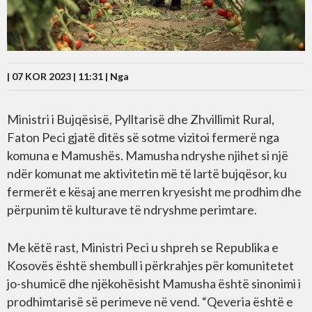
| 07 KOR 2023 | 11:31 |
Nga
Ministri i Bujqësisë, Pylltarisë dhe Zhvillimit Rural,
Faton Peci gjatë ditës së sotme vizitoi fermerë nga
komuna e Mamushës. Mamusha ndryshe njihet si një
ndër komunat me aktivitetin më të lartë bujqësor, ku
fermerët e kësaj ane merren kryesisht me prodhim dhe
përpunim të kulturave të ndryshme perimtare.
Me këtë rast, Ministri Peci u shpreh se Republika e
Kosovës është shembull i përkrahjes për komunitetet
jo-shumicë dhe njëkohësisht Mamusha është sinonimi i
prodhimtarisë së perimeve në vend. “Qeveria është e