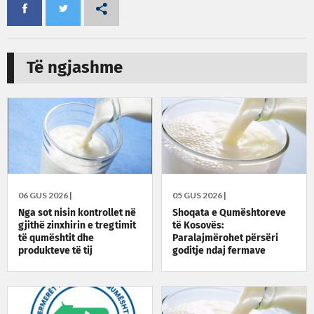
Të ngjashme
06 GUS 2026 |
05 GUS 2026 |
Nga sot nisin kontrollet në
Shoqata e Qumështoreve
gjithë zinxhirin e tregtimit
të Kosovës:
të qumështit dhe
Paralajmërohet përsëri
produkteve të tij
goditje ndaj fermave