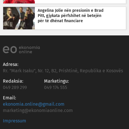
Angelina Jolie nën presionin e Brad
Pitt, gjykata përfshihet në betejën
për të dhënat financiare
Adresa:
Rr. "Mark Isaku", Nr. 12, B2, Prishtinë, Republika e Kosovës
Redaksia:
Marketingu:
049 289 299
049 174 555
Email:
ekonomia.online@gmail.com
marketing@ekonomiaonline.com
Impressum