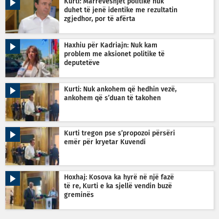
Kurti: Marrëveshjet politike nuk
duhet të jenë identike me rezultatin
zgjedhor, por të afërta
Haxhiu për Kadriajn: Nuk kam
problem me aksionet politike të
deputetëve
Kurti: Nuk ankohem që hedhin vezë,
ankohem që s’duan të takohen
Kurti tregon pse s’propozoi përsëri
emër për kryetar Kuvendi
Hoxhaj: Kosova ka hyrë në një fazë
të re, Kurti e ka sjellë vendin buzë
greminës