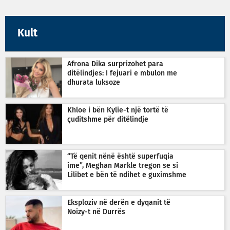
Kult
Afrona Dika surprizohet para
ditëlindjes: I fejuari e mbulon me
dhurata luksoze
Khloe i bën Kylie-t një tortë të
çuditshme për ditëlindje
“Të qenit nënë është superfuqia
ime”, Meghan Markle tregon se si
Lilibet e bën të ndihet e guximshme
Eksploziv në derën e dyqanit të
Noizy-t në Durrës