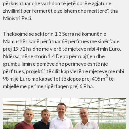
përkushtuar dhe vazhdon të jetë dorë e zgjatur e
zhvillimit për fermerët e zellshëm dhe meritorë”, tha
Ministri Peci.
Theksojmë se sektorin 1.3 Serra në komunën e
Mamushës kanë përfituar 69 përfitues me sipërfaqe
prej 19.72 ha dhe me vlerë të mjeteve mbi 4 mln Euro.
Ndërsa, në sektorin 1.4 Depo për ruajtjen dhe
grumbullimin e pemëve dhe perimeve është një
përfitues, projekti i të cilit kap vlerën e mjeteve me mbi
2
98 mijë Euro me kapacitet të depos prej 405 m
të
mbjellë me perime sipërfaqen prej 6.9 ha.