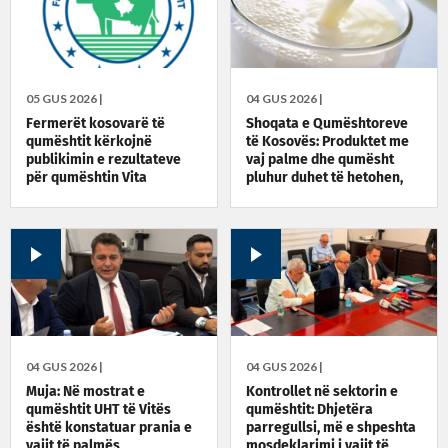
05 GUS 2026 |
04 GUS 2026 |
Fermerët kosovarë të
Shoqata e Qumështoreve
qumështit kërkojnë
të Kosovës: Produktet me
publikimin e rezultateve
vaj palme dhe qumësht
për qumështin Vita
pluhur duhet të hetohen,
përgjegjësit të përballen
me ligjin
04 GUS 2026 |
04 GUS 2026 |
Muja: Në mostrat e
Kontrollet në sektorin e
qumështit UHT të Vitës
qumështit: Dhjetëra
është konstatuar prania e
parregullsi, më e shpeshta
vajit të palmës
mosdeklarimi i vajit të