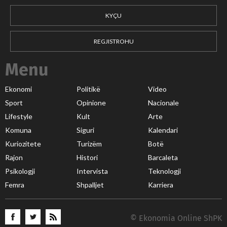
KYÇU
REGJISTROHU
Menu
Ekonomi
Politikë
Video
Sport
Opinione
Nacionale
Lifestyle
Kult
Arte
Komuna
Siguri
Kalendari
Kuriozitete
Turizëm
Botë
Rajon
Histori
Barcaleta
Psikologji
Intervista
Teknologji
Femra
Shpalljet
Karriera
© Ekonomia Online ShPK