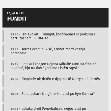
LAJME MË TË
FUNDIT
15:35
- Ish-avokati i Trumpit, konfirmohet si prokuror i
përgjithshëm i SHBA-së
15:23
- Torres drejt PSG-së, arrihet marrëveshja
personale
15:17
- Sadiku i reagon Dejona Mihalit: Kurti na fton në
tavolinë, kjo na thotë jeni me Listën Srpska
15:09
- Eksploziv në derën e dyqanit të Noizy-t në Durrës
15:01
- Sala Jashari: Në çfarë kollapsi po hyn Kosova?
14:54
- Lukaku drejt Fenerbahçes, negociatat po