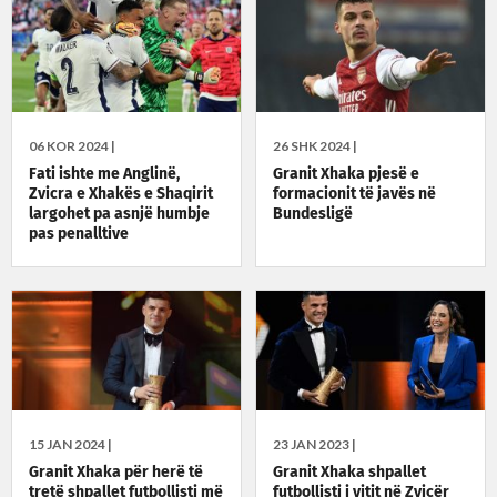
06 KOR 2024 |
26 SHK 2024 |
Fati ishte me Anglinë,
Granit Xhaka pjesë e
Zvicra e Xhakës e Shaqirit
formacionit të javës në
largohet pa asnjë humbje
Bundesligë
pas penalltive
15 JAN 2024 |
23 JAN 2023 |
Granit Xhaka për herë të
Granit Xhaka shpallet
tretë shpallet futbollisti më
futbollisti i vitit në Zvicër