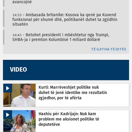
avancojnë
14:53
- Ambasada britanike: Kosova ka qenë pa Kuvend
funksional për shumë ditë, politikanët duhet ta zgjidhin
situatën
14:45
- Betohet presidenti i mbështetur nga Trumpi,
SHBA-ja i premton Kolumbisë 1 miliard dollarë
TË GJITHA TË DITËS
VIDEO
Kurti: Marrëveshjet politike nuk
duhet të jenë identike me rezultatin
zgjedhor, por të afërta
Haxhiu për Kadrijajn: Nuk kam
problem me aksionet politike të
deputetëve