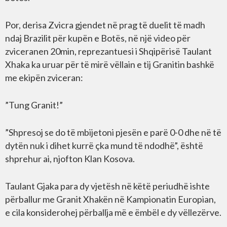
Por, derisa Zvicra gjendet në prag të duelit të madh
ndaj Brazilit për kupën e Botës, në një video për
zviceranen 20min, reprezantuesi i Shqipërisë Taulant
Xhaka ka uruar për të mirë vëllain e tij Granitin bashkë
me ekipën zviceran:
”Tung Granit!”
”Shpresoj se do të mbijetoni pjesën e parë 0-0 dhe në të
dytën nuk i dihet kurrë çka mund të ndodhë”, është
shprehur ai, njofton Klan Kosova.
Taulant Gjaka para dy vjetësh në këtë periudhë ishte
përballur me Granit Xhakën në Kampionatin Europian,
e cila konsiderohej përballja më e ëmbël e dy vëllezërve.