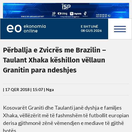
E SHTUNË
08 GUS 2026
Përballja e Zvicrës me Brazilin –
Taulant Xhaka këshillon vëllaun
Granitin para ndeshjes
| 17 QER 2018 | 15:07 |
Nga
Kosovarët Graniti dhe Taulanti janë dyshja e familjes
Xhaka, vëllëzërit më të fashmshëm të futbollit europian
derisa gjithmonë zënë vëmendjen e mediave të gjithë
botës.