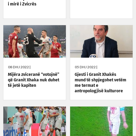
i mirë i Zvicrës
08 DHJ 2022 |
05 DHJ 2022 |
Mijëra zviceranë “votojnë”
Gjesti i Granit Xhakës
që Granit Xhaka nuk duhet
mund të shpjegohet vetëm
të jetë kapiten
me termat e
antropologjisë kulturore