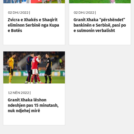
02 DHJ 2022 |
02 DHJ 2022 |
Zvicra e Xhakës e Shaqirit
Granit Xhaka “përshëndet”
eliminon Serbinë nga Kupa
bankinën e Serbisë, pasi po
e Botës
e sulmonin verbalisht
12 NËN 2022 |
Granit Xhaka lëshon
ndeshjen pas 15 minutash,
nuk ndjehej mirë