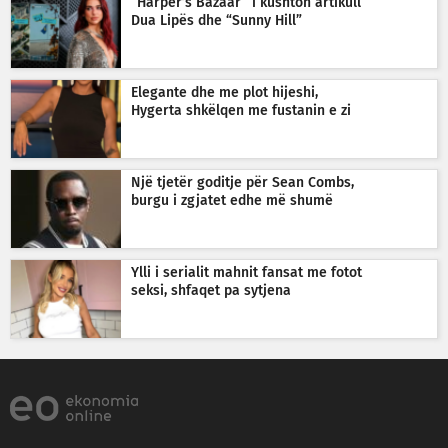
“Harper’s Bazaar” i kushton artikull
Dua Lipës dhe “Sunny Hill”
Elegante dhe me plot hijeshi,
Hygerta shkëlqen me fustanin e zi
Një tjetër goditje për Sean Combs,
burgu i zgjatet edhe më shumë
Ylli i serialit mahnit fansat me fotot
seksi, shfaqet pa sytjena