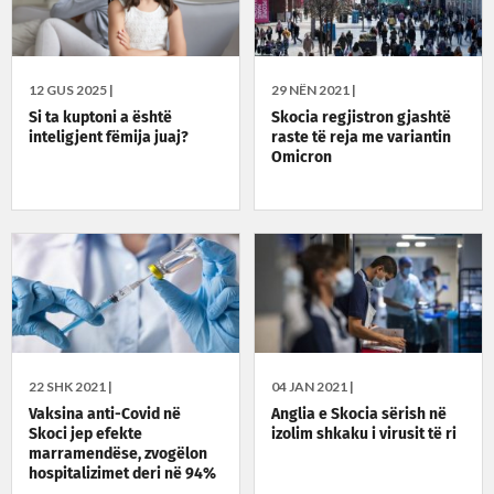
12 GUS 2025 |
29 NËN 2021 |
Si ta kuptoni a është
Skocia regjistron gjashtë
inteligjent fëmija juaj?
raste të reja me variantin
Omicron
22 SHK 2021 |
04 JAN 2021 |
Vaksina anti-Covid në
Anglia e Skocia sërish në
Skoci jep efekte
izolim shkaku i virusit të ri
marramendëse, zvogëlon
hospitalizimet deri në 94%