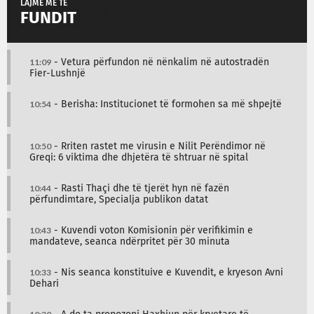
LAJME MË TË
FUNDIT
11:09
- Vetura përfundon në nënkalim në autostradën
Fier-Lushnjë
10:54
- Berisha: Institucionet të formohen sa më shpejtë
10:50
- Rriten rastet me virusin e Nilit Perëndimor në
Greqi: 6 viktima dhe dhjetëra të shtruar në spital
10:44
- Rasti Thaçi dhe të tjerët hyn në fazën
përfundimtare, Specialja publikon datat
10:43
- Kuvendi voton Komisionin për verifikimin e
mandateve, seanca ndërpritet për 30 minuta
10:33
- Nis seanca konstituive e Kuvendit, e kryeson Avni
Dehari