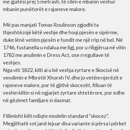
me gjatësi prej 5 metrash, të cilën e mbanin veshur
mbanin punëtorët e rajoneve malore.
Më pas manjati Tomas Roulinson zgjodhi ta
thjeshtëzojë këtë veshje dhe hoqi pjesën e sipërme,
duke lënë vetëm pjesën e fundit me një rrip në bel. Në
1746, fustanella u ndalua me ligj, por u riligjërua në vitin
1782 me anulimin e Dress Act, ose rregullave të
veshjes.
Nga viti 1822, kilti ai u bë veshja zyrtare e Skocisë në
vendimin e Mbretit Xhorxh IV, dhe jo vetëm njerëzit e
rajoneve malore, por të gjithë skocezët, filluan të
veshin kiltin si në ngjarjet zyrtare shtetërore, por edhe
në gëzimet familjare si dasmat.
Fillimisht kilti ndiqte modelin standard “skocez”.
Megjithatë sot janë lejuar disa variante si përsa i përket