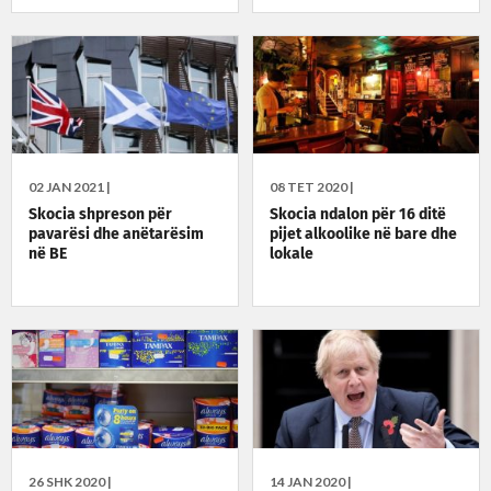
02 JAN 2021 |
08 TET 2020 |
Skocia shpreson për
Skocia ndalon për 16 ditë
pavarësi dhe anëtarësim
pijet alkoolike në bare dhe
në BE
lokale
26 SHK 2020 |
14 JAN 2020 |