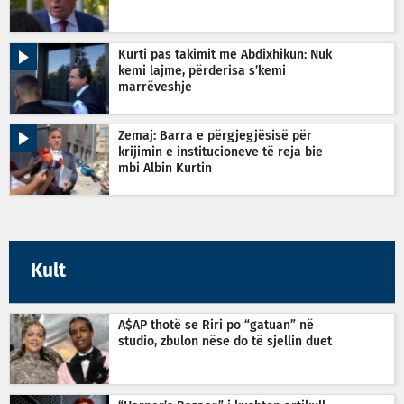
Kurti pas takimit me Abdixhikun: Nuk
kemi lajme, përderisa s’kemi
marrëveshje
Zemaj: Barra e përgjegjësisë për
krijimin e institucioneve të reja bie
mbi Albin Kurtin
Kult
A$AP thotë se Riri po “gatuan” në
studio, zbulon nëse do të sjellin duet