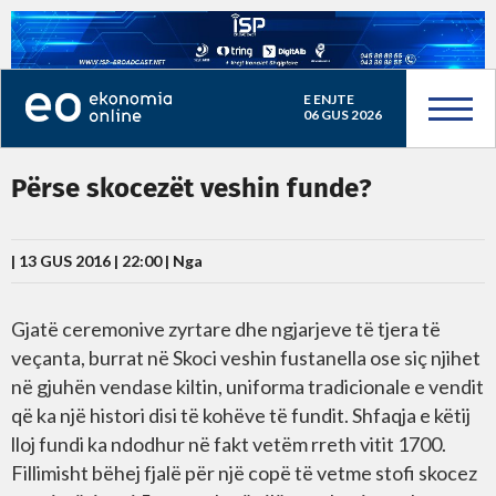
E ENJTE
06 GUS 2026
Përse skocezët veshin funde?
| 13 GUS 2016 | 22:00 |
Nga
Gjatë ceremonive zyrtare dhe ngjarjeve të tjera të
veçanta, burrat në Skoci veshin fustanella ose siç njihet
në gjuhën vendase kiltin, uniforma tradicionale e vendit
që ka një histori disi të kohëve të fundit. Shfaqja e këtij
lloj fundi ka ndodhur në fakt vetëm rreth vitit 1700.
Fillimisht bëhej fjalë për një copë të vetme stofi skocez