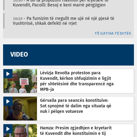
10:30
- A do ta propozoni Haxhiun për kryetare të
Kuvendit, Pacolli: Besoj e keni marrë përgjigjen
10:23
- Pa furnizim të rregullt me ujë në një pjesë të
Vushtrrisë, shkak defekti në rrjet
TË GJITHA TË DITËS
VIDEO
Lëvizja Revolta proteston para
Kuvendit, kërkon shfuqizimin e ligjit
për shtetësinë dhe transparencë nga
MPB-ja
Gërvalla para seancës konstituive:
Sot synojmë të dalim nga situata që
nuk i pëlqen votuesve
Hamza: Presim zgjedhjen e kryetarit
të Kuvendit dhe konstituimin e tij