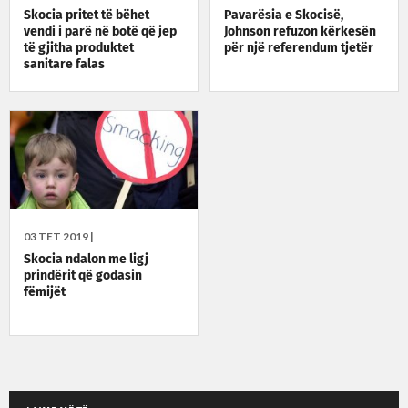
Skocia pritet të bëhet
Pavarësia e Skocisë,
vendi i parë në botë që jep
Johnson refuzon kërkesën
të gjitha produktet
për një referendum tjetër
sanitare falas
03 TET 2019 |
Skocia ndalon me ligj
prindërit që godasin
fëmijët