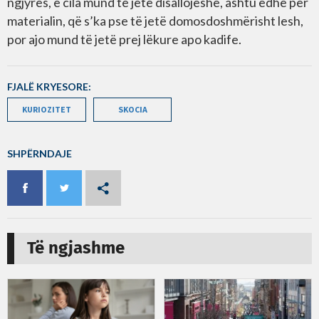
ngjyrës, e cila mund të jetë disallojëshe, ashtu edhe për
materialin, që s’ka pse të jetë domosdoshmërisht lesh,
por ajo mund të jetë prej lëkure apo kadife.
FJALË KRYESORE:
KURIOZITET
SKOCIA
SHPËRNDAJE
Të ngjashme