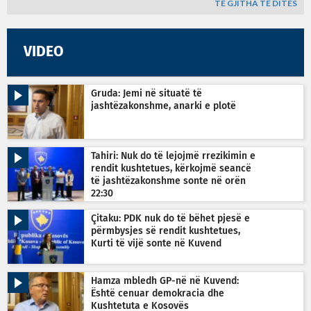
TË GJITHA TË DITËS
VIDEO
Gruda: Jemi në situatë të
jashtëzakonshme, anarki e plotë
Tahiri: Nuk do të lejojmë rrezikimin e
rendit kushtetues, kërkojmë seancë
të jashtëzakonshme sonte në orën
22:30
Çitaku: PDK nuk do të bëhet pjesë e
përmbysjes së rendit kushtetues,
Kurti të vijë sonte në Kuvend
Hamza mbledh GP-në në Kuvend:
Është cenuar demokracia dhe
Kushtetuta e Kosovës