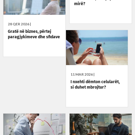
mirë?
28 QER 2026 |
Gratë në biznes, përtej
paragjykimeve dhe sfidave
11 MAR 2026 |
I nxehti dëmton celularët,
si duhet mbrojtur?