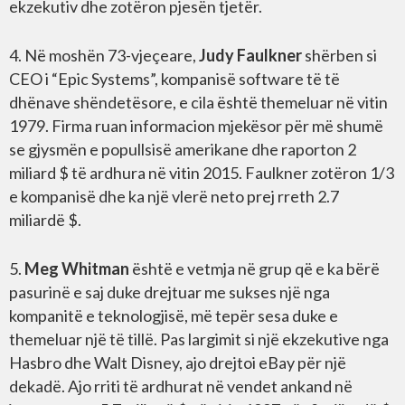
ekzekutiv dhe zotëron pjesën tjetër.
4. Në moshën 73-vjeçeare,
Judy Faulkner
shërben si
CEO i “Epic Systems”, kompanisë software të të
dhënave shëndetësore, e cila është themeluar në vitin
1979. Firma ruan informacion mjekësor për më shumë
se gjysmën e popullsisë amerikane dhe raporton 2
miliard $ të ardhura në vitin 2015. Faulkner zotëron 1/3
e kompanisë dhe ka një vlerë neto prej rreth 2.7
miliardë $.
5.
Meg Whitman
është e vetmja në grup që e ka bërë
pasurinë e saj duke drejtuar me sukses një nga
kompanitë e teknologjisë, më tepër sesa duke e
themeluar një të tillë. Pas largimit si një ekzekutive nga
Hasbro dhe Walt Disney, ajo drejtoi eBay për një
dekadë. Ajo rriti të ardhurat në vendet ankand në