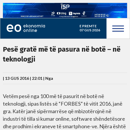
E PREMTE
07 GUS 2026
Pesë gratë më të pasura në botë – në
teknologji
| 13 GUS 2016 | 22:01 |
Nga
Vetëm pesë nga 100 më të pasurit në botë në
teknologji, sipas listës së “FORBES” të vitit 2016, janë
gra. Katër janë sipërmarrëse që mbizotërojnë në
industri të tilla si kumar online, software shëndetësore
dhe prodhim i ekraneve të smartphone-ve. Njëra është