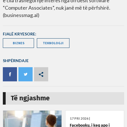
e cila trashëgoi një interes nga ofruesit software
“Computer Associates”, nuk janë më të përfshirë.
(businessmag.al)
FJALË KRYESORE:
BIZNES
TEKNOLOGJI
SHPËRNDAJE
Të ngjashme
17 PRI 2026 |
Facebooku, i keq apo i