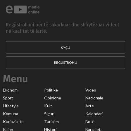
Regjistrohuni për të shkarkuar dhe shfrytëzuar videot
në kualitet të lartë.
KYÇU
REGJISTROHU
Menu
Ekonomi
Politikë
Video
Sport
Opinione
Nacionale
Lifestyle
Kult
Arte
Komuna
Siguri
Kalendari
Kuriozitete
Turizëm
Botë
Rajon
Histori
Barcaleta