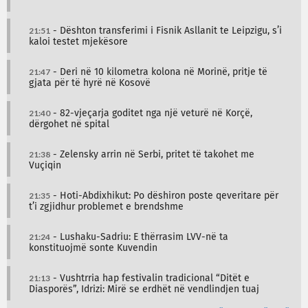
21:51
- Dështon transferimi i Fisnik Asllanit te Leipzigu, s’i
kaloi testet mjekësore
21:47
- Deri në 10 kilometra kolona në Morinë, pritje të
gjata për të hyrë në Kosovë
21:40
- 82-vjeçarja goditet nga një veturë në Korçë,
dërgohet në spital
21:38
- Zelensky arrin në Serbi, pritet të takohet me
Vuçiqin
21:35
- Hoti-Abdixhikut: Po dëshiron poste qeveritare për
t’i zgjidhur problemet e brendshme
21:24
- Lushaku-Sadriu: E thërrasim LVV-në ta
konstituojmë sonte Kuvendin
21:13
- Vushtrria hap festivalin tradicional “Ditët e
Diasporës”, Idrizi: Mirë se erdhët në vendlindjen tuaj