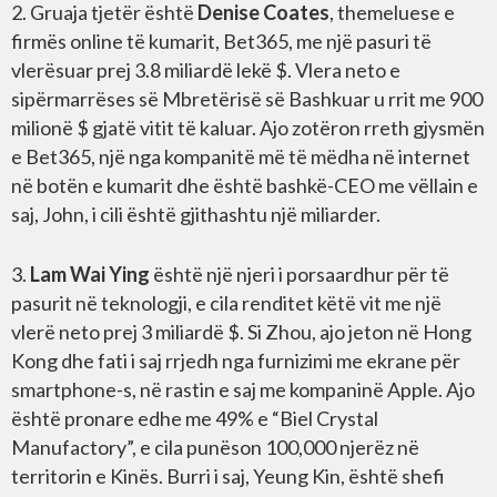
2. Gruaja tjetër është
Denise Coates
, themeluese e
firmës online të kumarit, Bet365, me një pasuri të
vlerësuar prej 3.8 miliardë lekë $. Vlera neto e
sipërmarrëses së Mbretërisë së Bashkuar u rrit me 900
milionë $ gjatë vitit të kaluar. Ajo zotëron rreth gjysmën
e Bet365, një nga kompanitë më të mëdha në internet
në botën e kumarit dhe është bashkë-CEO me vëllain e
saj, John, i cili është gjithashtu një miliarder.
3.
Lam Wai Ying
është një njeri i porsaardhur për të
pasurit në teknologji, e cila renditet këtë vit me një
vlerë neto prej 3 miliardë $. Si Zhou, ajo jeton në Hong
Kong dhe fati i saj rrjedh nga furnizimi me ekrane për
smartphone-s, në rastin e saj me kompaninë Apple. Ajo
është pronare edhe me 49% e “Biel Crystal
Manufactory”, e cila punëson 100,000 njerëz në
territorin e Kinës. Burri i saj, Yeung Kin, është shefi