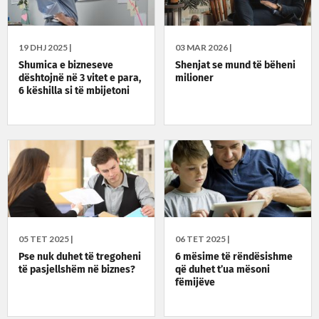
19 DHJ 2025 |
03 MAR 2026 |
Shumica e bizneseve
Shenjat se mund të bëheni
dështojnë në 3 vitet e para,
milioner
6 këshilla si të mbijetoni
05 TET 2025 |
06 TET 2025 |
Pse nuk duhet të tregoheni
6 mësime të rëndësishme
të pasjellshëm në biznes?
që duhet t’ua mësoni
fëmijëve