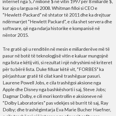
internet nga 5,7 milionë $ në vitin 1997 për 8 miliardë $,
kur ajo u largua në 2008. Whitman filloi si CEO e
“Hewlett-Packard” në shtator të 2011 dhe ka drejtuar
ndërmarrjet “Hewlett Packard”, e cila shet servera dhe
software, që nga ndarja historike e kompanisë në
nëntor 2015.
Tre gratë që u renditën në mesin e miliarderëve më të
pasur në botë të teknologjisë vitin e kaluar mungojnë
nga lista e këtij viti, si rezultat i një ndryshimi në kriteret
për tu bërë lista. Duke filluar këtë vit, “FORBES” ka
përjashtuar gratë të cilat kanë trashëguar pasuri.
Laurene Powell Jobs, e cila trashëgoi aksione nga
Apple dhe Disney nga bashkëshorti i saj, Steve Jobs;
Dagmar Dolby, e cili mori kontrollin e aksioneve në
“Dolby Laboratories” pas vdekjes së burrit të saj, Ray
Dolby; dhe trashëgimtarja Eva Marie Bucher Haefner,