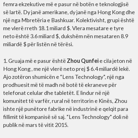
femra ekzekutive më e pasur në botën e teknologjisë
së lartë. Dy janë amerikane, dy janë nga Hong Kong dhe
një nga Mbretëria e Bashkuar. Kolektivisht, grupi është
me vlerë rreth 18.1 miliard $. Vlera mesatare e tyre
neto është 3.6 miliard $, dukshëm nën mesataren 8.9
miliardë $ për listën në tërësi.
1. Gruaja më e pasur është
Zhou Qunfei
e cila jeton në
Hong Kong , me një vlerë neto prej $ 6.4 miliardë lekë.
Ajo zotëron shumicën e “Lens Technology”, një nga
prodhuesit më të madh në botë të ekraneve për
telefonat celular dhe tabletët. E lindur në një
komunitet të varfër, rural në territorin e Kinës, Zhou
ishte një punëtore fabrike në industrinë e qelqit para
fillimit të kompanisë së saj. “Lens Technology” doli në
publik në mars të vitit 2015.