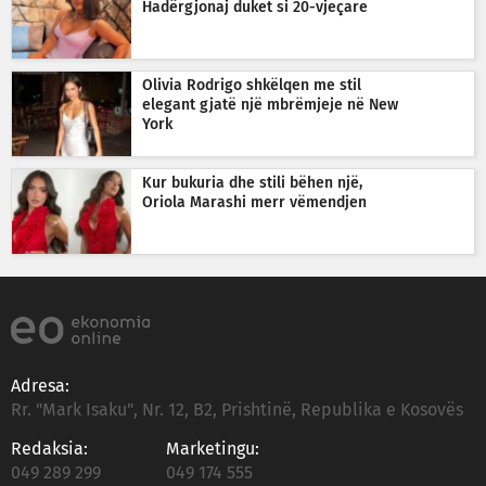
Hadërgjonaj duket si 20-vjeçare
Olivia Rodrigo shkëlqen me stil
elegant gjatë një mbrëmjeje në New
York
Kur bukuria dhe stili bëhen një,
Oriola Marashi merr vëmendjen
Adresa:
Rr. "Mark Isaku", Nr. 12, B2, Prishtinë, Republika e Kosovës
Redaksia:
Marketingu:
049 289 299
049 174 555