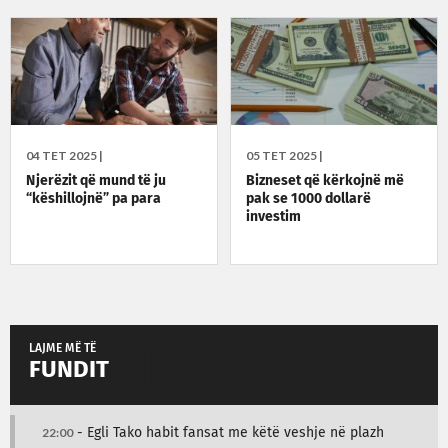
04 TET 2025 |
05 TET 2025 |
Njerëzit që mund të ju
Bizneset që kërkojnë më
“këshillojnë” pa para
pak se 1000 dollarë
investim
LAJME MË TË
FUNDIT
22:00
- Egli Tako habit fansat me këtë veshje në plazh