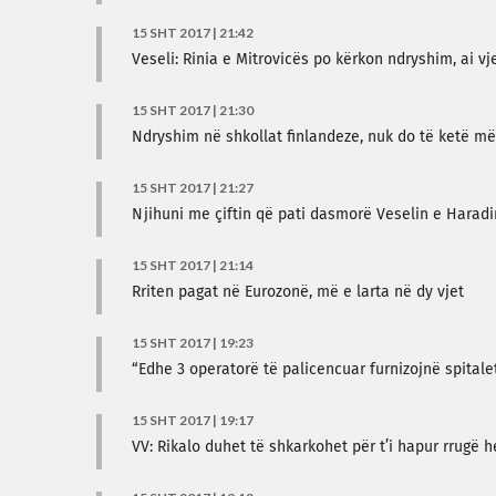
15 SHT 2017 | 21:42
Veseli: Rinia e Mitrovicës po kërkon ndryshim, ai vj
15 SHT 2017 | 21:30
Ndryshim në shkollat finlandeze, nuk do të ketë më
15 SHT 2017 | 21:27
Njihuni me çiftin që pati dasmorë Veselin e Haradi
15 SHT 2017 | 21:14
Rriten pagat në Eurozonë, më e larta në dy vjet
15 SHT 2017 | 19:23
“Edhe 3 operatorë të palicencuar furnizojnë spital
15 SHT 2017 | 19:17
VV: Rikalo duhet të shkarkohet për t’i hapur rrugë h