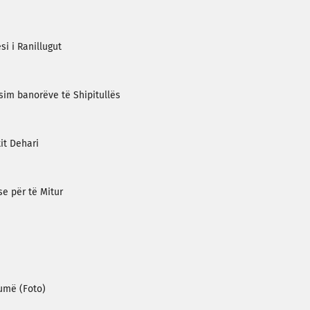
i i Ranillugut
sim banorëve të Shipitullës
tit Dehari
e për të Mitur
humë (Foto)