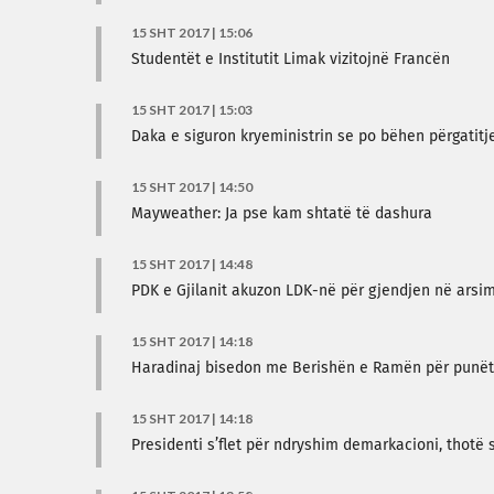
15 SHT 2017 | 15:06
Studentët e Institutit Limak vizitojnë Francën
15 SHT 2017 | 15:03
Daka e siguron kryeministrin se po bëhen përgatitj
15 SHT 2017 | 14:50
Mayweather: Ja pse kam shtatë të dashura
15 SHT 2017 | 14:48
PDK e Gjilanit akuzon LDK-në për gjendjen në arsi
15 SHT 2017 | 14:18
Haradinaj bisedon me Berishën e Ramën për punët
15 SHT 2017 | 14:18
Presidenti s’flet për ndryshim demarkacioni, thotë 