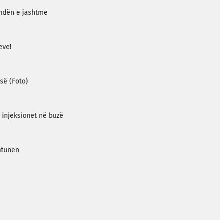
endën e jashtme
ëve!
së (Foto)
r injeksionet në buzë
htunën