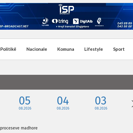
Politikë
Nacionale
Komuna
Lifestyle
Sport
05
04
03
08.2026
08.2026
08.2026
 e proceseve madhore