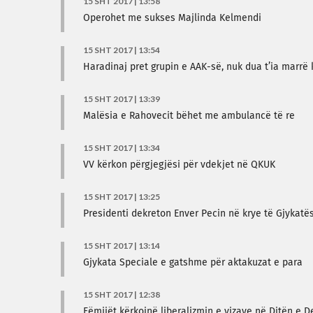
15 SHT 2017 | 13:58
Operohet me sukses Majlinda Kelmendi
15 SHT 2017 | 13:54
Haradinaj pret grupin e AAK-së, nuk dua t’ia marr
15 SHT 2017 | 13:39
Malësia e Rahovecit bëhet me ambulancë të re
15 SHT 2017 | 13:34
VV kërkon përgjegjësi për vdekjet në QKUK
15 SHT 2017 | 13:25
Presidenti dekreton Enver Pecin në krye të Gjykat
15 SHT 2017 | 13:14
Gjykata Speciale e gatshme për aktakuzat e para
15 SHT 2017 | 12:38
Fëmijët kërkojnë liberalizmin e vizave në Ditën e 