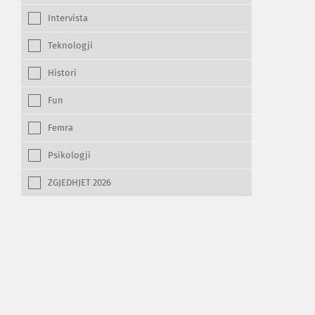
Intervista
Teknologji
Histori
Fun
Femra
Psikologji
ZGJEDHJET 2026