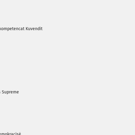
ë kompetencat Kuvendit
ës Supreme
Demokracisë