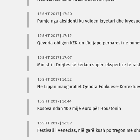
15 SHT 2017 | 17:20
Pamje nga aksidenti ku vdiqën kryetari dhe kryesues
15 SHT 2017 | 17:15
Qeveria obligon KEK-un t’iu japë përparësi në punë
15 SHT 2017 | 17:07
Ministri i Drejtësisë kërkon super-ekspertizë të ras
15 SHT 2017 | 16:52
Në Lipjan inaugurohet Qendra Edukuese-Korrektues
15 SHT 2017 | 16:44
Kosova ndan 100 mijë euro për Houstonin
15 SHT 2017 | 16:39
Festivali i Venecias, një garë kush po tregon më s