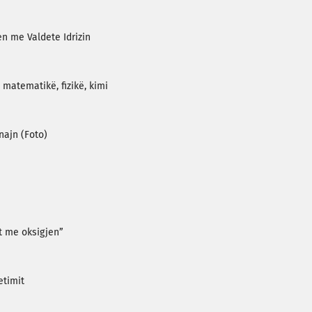
en me Valdete Idrizin
 matematikë, fizikë, kimi
najn (Foto)
et me oksigjen”
etimit