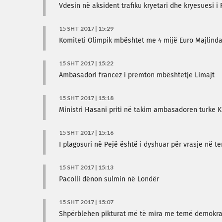
Vdesin në aksident trafiku kryetari dhe kryesuesi i 
15 SHT 2017 | 15:29
Komiteti Olimpik mbështet me 4 mijë Euro Majlind
15 SHT 2017 | 15:22
Ambasadori francez i premton mbështetje Limajt
15 SHT 2017 | 15:18
Ministri Hasani priti në takim ambasadoren turke Ki
15 SHT 2017 | 15:16
I plagosuri në Pejë është i dyshuar për vrasje në te
15 SHT 2017 | 15:13
Pacolli dënon sulmin në Londër
15 SHT 2017 | 15:07
Shpërblehen pikturat më të mira me temë demokra