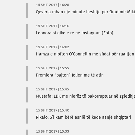
15 SHT 2017 | 16:28
Qeveria mban një minutë heshtje për Gradimir Miki
15 SHT 2017 | 16:10
Leonora si qikë e re në Instagram (Foto)
15 SHT 2017 | 16:02
Hamza e njofton O’Connellin me sfidat për ruajtjen
15 SHT 2017 | 15:55
Premiera “pajton” Jolien me të atin
15 SHT 2017 | 15:45
Mustafa: LDK me njerëz të pakorruptuar në zgjedhje
15 SHT 2017 | 15:40
Rikalo: S’i kam bërë asnjë të keqe asnjë shqiptari
15 SHT 2017 | 15:33