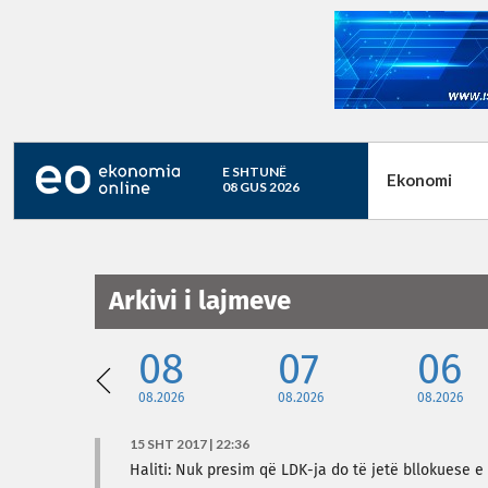
E SHTUNË
Ekonomi
08 GUS 2026
Arkivi i lajmeve
08
07
06
08.2026
08.2026
08.2026
15 SHT 2017 | 22:36
Haliti: Nuk presim që LDK-ja do të jetë bllokuese