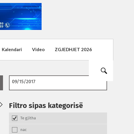
Kalendari
Video
ZGJEDHJET 2026
02
01
Filtro sipas kategorisë
08.2026
08.2026
Te gjitha
nac