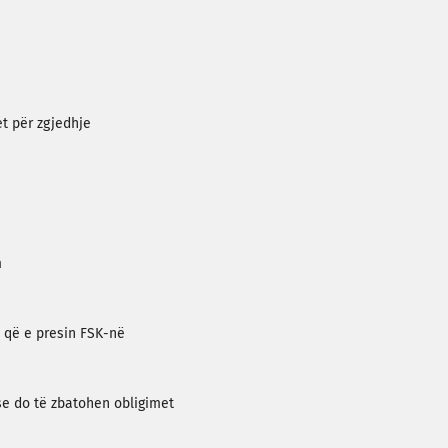
et për zgjedhje
m
 që e presin FSK-në
se do të zbatohen obligimet