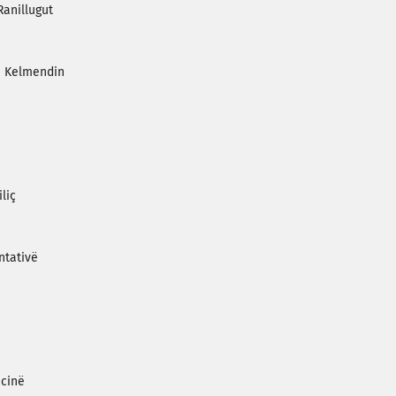
Ranillugut
a Kelmendin
liç
ntativë
cinë