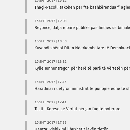
15 SHT 2017 | 19:12
Thaçi-Pacolli takohen për “të bashkërenduar” agj
15 SHT 2017 | 19:03
Beyonce, dalja e parë publike pas lindjes së binjak
15 SHT 2017 | 18:58
Kuvendi shënoi Ditën Ndërkombëtare të Demokraci
15 SHT 2017 | 18:32
Kylie Jenner tregon për herë të parë të vërtetën pë
15 SHT 2017 | 17:45
Haradinaj i detyron ministrat të punojnë edhe të s
15 SHT 2017 | 17:41
Testi i Koresë së Veriut përçan fuqitë botërore
15 SHT 2017 | 17:33
Hamza: Rishikimi i buxhetit javën tjetër