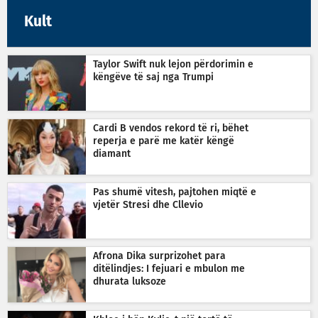
Kult
Taylor Swift nuk lejon përdorimin e
këngëve të saj nga Trumpi
Cardi B vendos rekord të ri, bëhet
reperja e parë me katër këngë
diamant
Pas shumë vitesh, pajtohen miqtë e
vjetër Stresi dhe Cllevio
Afrona Dika surprizohet para
ditëlindjes: I fejuari e mbulon me
dhurata luksoze