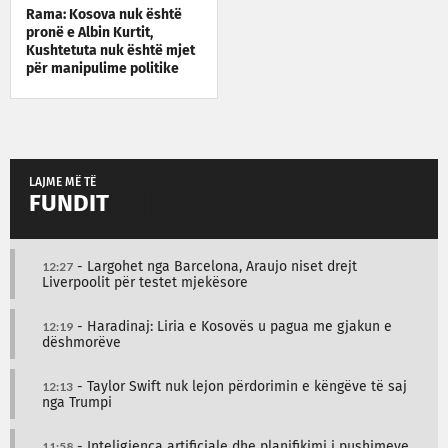
Rama: Kosova nuk është
pronë e Albin Kurtit,
Kushtetuta nuk është mjet
për manipulime politike
LAJME MË TË
FUNDIT
12:27
- Largohet nga Barcelona, Araujo niset drejt
Liverpoolit për testet mjekësore
12:19
- Haradinaj: Liria e Kosovës u pagua me gjakun e
dëshmorëve
12:13
- Taylor Swift nuk lejon përdorimin e këngëve të saj
nga Trumpi
11:58
- Inteligjenca artificiale dhe planifikimi i pushimeve