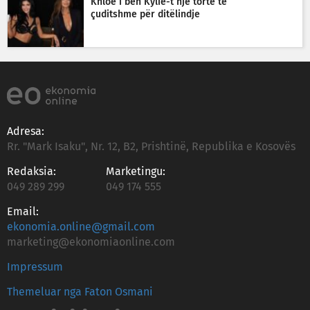
Khloe i bën Kylie-t një tortë të
çuditshme për ditëlindje
Adresa:
Rr. "Mark Isaku", Nr. 12, B2, Prishtinë, Republika e Kosovës
Redaksia:
Marketingu:
049 289 299
049 174 555
Email:
ekonomia.online@gmail.com
marketing@ekonomiaonline.com
Impressum
Themeluar nga Faton Osmani