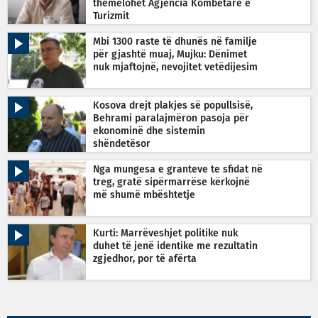
themelohet Agjencia Kombëtare e
Turizmit
Mbi 1300 raste të dhunës në familje
për gjashtë muaj, Mujku: Dënimet
nuk mjaftojnë, nevojitet vetëdijesim
Kosova drejt plakjes së popullsisë,
Behrami paralajmëron pasoja për
ekonominë dhe sistemin
shëndetësor
Nga mungesa e granteve te sfidat në
treg, gratë sipërmarrëse kërkojnë
më shumë mbështetje
Kurti: Marrëveshjet politike nuk
duhet të jenë identike me rezultatin
zgjedhor, por të afërta