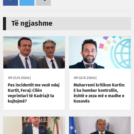
Të ngjashme
09 GUS 2026 |
09 GUS 2026 |
Pas incidentit me vezë ndaj
Muharremi kritikon Kurtin:
Kurtit, Feraj: Cilën
E ka humbur kontrollin,
veprimtari të Kadriajt ta
është e zeza më e madhe e
kujtojmë?
Kosovës