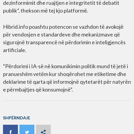
dezinformimit dhe ruajtjen e integritetit të debatit
publik”, thekson më tej kjo platformë.
Hibrid.info poashtu potencon se vazhdon të avokojë
për vendosjen e standardeve dhe mekanizmave që
sigurojnë transparencë në përdorimin e inteligjencës
artificiale.
“Përdorimi i IA-së në komunikimin politik mund të jetë i
pranueshëm vetëm kur shoqërohet me etiketime dhe
deklarime të qarta që informojnë qytetarët për natyrën
e përmbajtjes që konsumojnë”.
SHPËRNDAJE