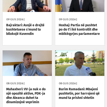
09 GUS 2026 |
09 GUS 2026 |
Bajraktari: Asnjë e drejtë
Hoxhaj: Partia në pushtet
kushtetuese s’mund ta
po do t’i ikë kontrollit dhe
bllokojë Kuvendin
mbikëqyrjes parlamentare
08 GUS 2026 |
08 GUS 2026 |
Muhaxheri: VV-ja nuk e do
Burim Ramadani: Mbajeni
një opozitë aktive, PDK-ja
pushtetin, por harrojeni që
dhe Aleanca duhet ta
mund ta prishni shtetin
dinamizojnë veprimin
politik