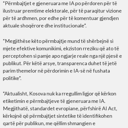
“Përmbajtjet e gjeneruara me IA po përdoren për të
ilustruar premtime elektorale, për të paraqitur vizione
për të ardhmen, por edhe për të komentuar gjendjen
aktuale shoqërore dhe institucionale”.
“Megjithëse këto përmbajtje mund të shërbejnë si
mjete efektive komunikimi, ekziston rreziku që ato të
perceptohen si pamje apo ngjarje reale nga një pjesë e
publikut. Për këtë arsye, transparenca duhet të jetë
parim themelor në përdorimin e IA-së në fushata
politike”.
“Aktualisht, Kosova nuk ka rregullim ligjor që kërkon
etiketimin e përmbajtjeve të gjeneruara me IA.
Megjithatë, standardet evropiane, përfshirë AI Act,
kërkojnë që përmbajtjet sintetike të identifikohen
qartë për publikun, me qëllim shmangien e