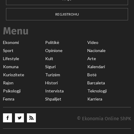
REGJISTROHU
Menu
Ekonomi
Politikë
Video
Sport
Opinione
Nacionale
Lifestyle
Kult
Arte
Komuna
Siguri
Kalendari
Kuriozitete
Turizëm
Botë
Rajon
Histori
Barcaleta
Psikologji
Intervista
Teknologji
Femra
Shpalljet
Karriera
© Ekonomia Online ShPK