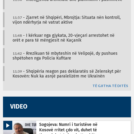
11:57
- Zjarret në Shqipëri, Mbrojtja: Situata nën kontroll,
vijon ndërhyrja në vatrat aktive
11:48
- I kërkuar nga gjykata, 20-vjeçari arrestohet në
orët e para të mëngjesit në Kaçanik
11:42
- Rrezikuan të mbyteshin në Velipojë, dy pushues
shpëtohen nga Policia Kufitare
11:39
- Shqipëria reagon pas deklaratës së Zelenskyt për
Kosovën: Nuk ka asnjë paralelizëm me Ukrainën
TË GJITHA TË DITËS
VIDEO
Sogojeva: Numri i turistëve në
Kosovë rritet çdo vit, duhet të