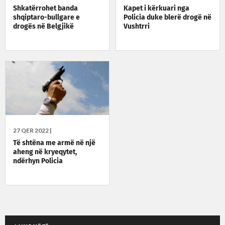
Shkatërrohet banda
Kapet i kërkuari nga
shqiptaro-bullgare e
Policia duke blerë drogë në
drogës në Belgjikë
Vushtrri
27 QER 2022 |
Të shtëna me armë në një
aheng në kryeqytet,
ndërhyn Policia