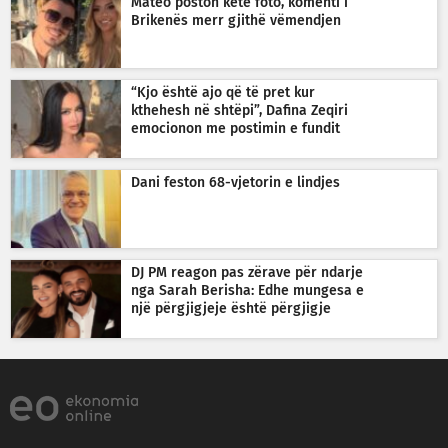
Mateo poston këtë foto, komenti i
Brikenës merr gjithë vëmendjen
“Kjo është ajo që të pret kur
kthehesh në shtëpi”, Dafina Zeqiri
emocionon me postimin e fundit
Dani feston 68-vjetorin e lindjes
DJ PM reagon pas zërave për ndarje
nga Sarah Berisha: Edhe mungesa e
një përgjigjeje është përgjigje