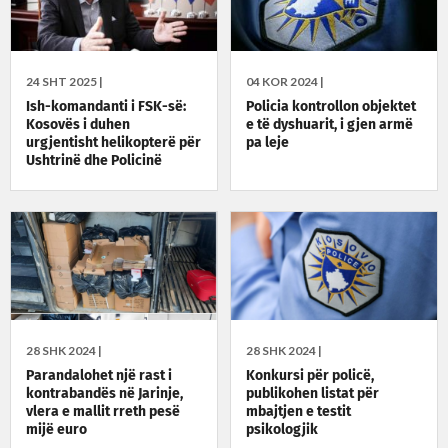
24 SHT 2025 |
04 KOR 2024 |
Ish-komandanti i FSK-së:
Policia kontrollon objektet
Kosovës i duhen
e të dyshuarit, i gjen armë
urgjentisht helikopterë për
pa leje
Ushtrinë dhe Policinë
28 SHK 2024 |
28 SHK 2024 |
Parandalohet një rast i
Konkursi për policë,
kontrabandës në Jarinje,
publikohen listat për
vlera e mallit rreth pesë
mbajtjen e testit
mijë euro
psikologjik