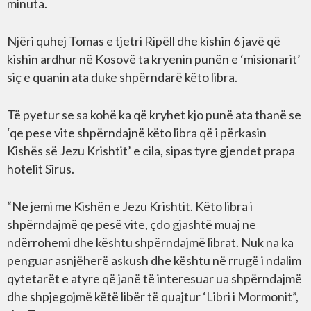
minuta.
Njëri quhej Tomas e tjetri Ripëll dhe kishin 6 javë që
kishin ardhur në Kosovë ta kryenin punën e ‘misionarit’
siç e quanin ata duke shpërndarë këto libra.
Të pyetur se sa kohë ka që kryhet kjo punë ata thanë se
‘qe pese vite shpërndajnë këto libra që i përkasin
Kishës së Jezu Krishtit’ e cila, sipas tyre gjendet prapa
hotelit Sirus.
“Ne jemi me Kishën e Jezu Krishtit. Këto libra i
shpërndajmë qe pesë vite, çdo gjashtë muaj ne
ndërrohemi dhe kështu shpërndajmë librat. Nuk na ka
penguar asnjëherë askush dhe kështu në rrugë i ndalim
qytetarët e atyre që janë të interesuar ua shpërndajmë
dhe shpjegojmë këtë libër të quajtur ‘Libri i Mormonit”,