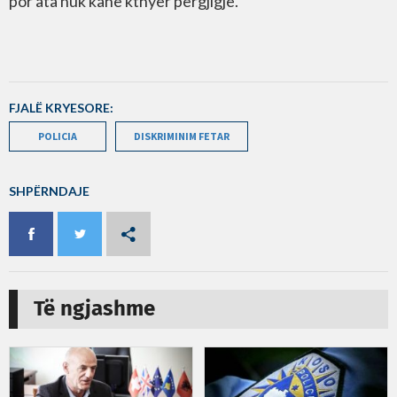
por ata nuk kanë kthyer përgjigje.
FJALË KRYESORE:
POLICIA
DISKRIMINIM FETAR
SHPËRNDAJE
Të ngjashme