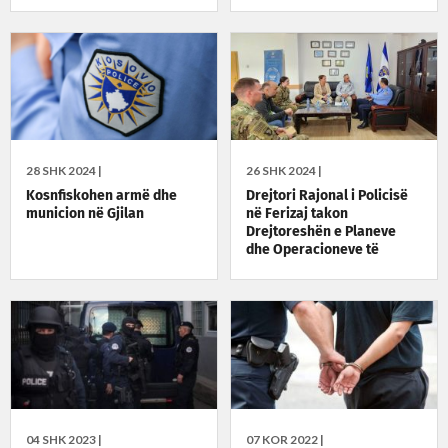
28 SHK 2024 |
26 SHK 2024 |
Kosnfiskohen armë dhe
Drejtori Rajonal i Policisë
municion në Gjilan
në Ferizaj takon
Drejtoreshën e Planeve
dhe Operacioneve të
Sigurisë për Ballkan
04 SHK 2023 |
07 KOR 2022 |