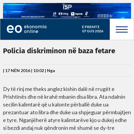
E PREMTE
07 GUS 2026
Policia diskriminon në baza fetare
| 17 NËN 2016 | 10:02 |
Nga
Dy të rinj me theks anglez kishin dalë në rrugët e
Prishtinës dhe në krahë mbanin disa libra. Ata ndalnin
secilin kalimtarë që u kalonte përballë duke ua
prezantuar ato libra dhe duke ua shpjeguar përmbajtjen
e tyre. Nganjëherë atyre kalimtarëve kjo u dukej edhe
si bezdi andaj nuk qëndronin më shumë se dy-tre