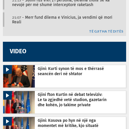
21:13
- Sulmi rus vret 21 persona, Ukraina thotë se ka
nevojë për më shumë interceptorë raketash
21:07
- Merr fund dilema e Vinicius, ja vendimi që mori
Reali
TË GJITHA TË DITËS
VIDEO
Gjini: Kurti synon të mos e thërrasë
seancën deri në shtator
Gjini fton Kurtin në debat televiziv:
Le ta zgjedhë vetë studion, gazetarin
dhe kohën, jo takime private
Gjini: Kosova po hyn në një nga
momentet më kritike, kjo situatë