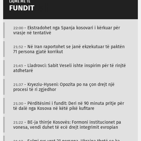
LAJME MË TË
FUNDIT
22:00
- Ekstradohet nga Spanja kosovari i kërkuar për
vrasje në tentativë
21:52
- Në Iran raportohet se janë ekzekutuar të paktën
71 persona gjatë korrikut
21:45
- Lladrovci: Sabit Veseli ishte inspirim për të rinjtë
atdhetarë
21:37
- Kryeziu-Hyseni: Opozita po na çon drejt një
procesi të ri zgjedhor
21:30
- Përditësimi i fundit: Deri në 90 minuta pritje për
të dalë nga Kosova në këtë pikë kufitare
21:22
- BE-ja thirrje Kosovës: Formoni institucionet pa
vonesa, vendi duhet të ecë drejt integrimit evropian