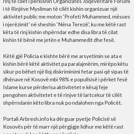
rinj të cilët i përkisnin Organizatës Joqeveritare Forumi
i të Rinjëve Mysliman të cilët kishin organizuar një
aktivitet public me moton ‘Profeti Muhammed, mësues
i njerëzimit’ në sheshin ‘Nëna Terezë’, ku me këtë rast
këta të rinj kishin shpërndar edhe disa libra të cilat
kishin të bënë me jetën e Muhammedit dhe fesë.
Këtë gjë Policia e kishte bërë me arsyetimin se ata e
kishin bërë këtë aktivitet pa paralajmërim, mirëpo këtu
sikur po bëhet një lloj diskriminimi fetar pasi që sipas të
dhënave në Kosovë mbi 98% e popullsisë i përket fesë
Islame kurse përderisa aktivitetet e kësaj feje
pengohen aktivitetet e të rinjve të lartcekur të cilët
shpërndanin këto libra nuk po ndalohen nga Policët.
Portali Arbresh.info ka dërguar pyetje Policisë së
Kosovës për të marr një përgjigje lidhur me këtë rast