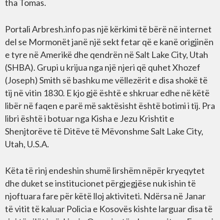
tha Tomas.
Portali Arbresh.info pas një kërkimi të bërë në internet
del se Mormonët janë një sekt fetar që e kanë origjinën
e tyre në Amerikë dhe qendrën në Salt Lake City, Utah
(SHBA). Grupi u krijua nga një njeri që quhet Xhozef
(Joseph) Smith së bashku me vëllezërit e disa shokë të
tij në vitin 1830. E kjo gjë është e shkruar edhe në këtë
libër në faqen e parë më saktësisht është botimi i tij. Pra
libri është i botuar nga Kisha e Jezu Krishtit e
Shenjtorëve të Ditëve të Mëvonshme Salt Lake City,
Utah, U.S.A.
Këta të rinj endeshin shumë lirshëm nëpër kryeqytet
dhe duket se institucionet përgjegjëse nuk ishin të
njoftuara fare për këtë lloj aktiviteti. Ndërsa në Janar
të vitit të kaluar Policia e Kosovës kishte larguar disa të