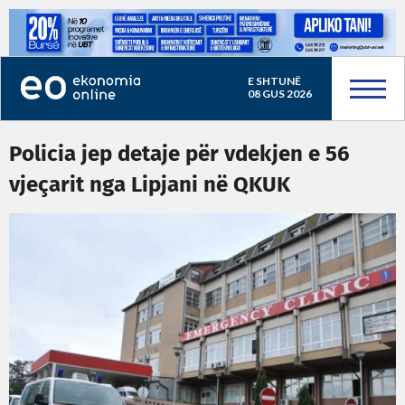
E SHTUNË
08 GUS 2026
Policia jep detaje për vdekjen e 56
vjeçarit nga Lipjani në QKUK