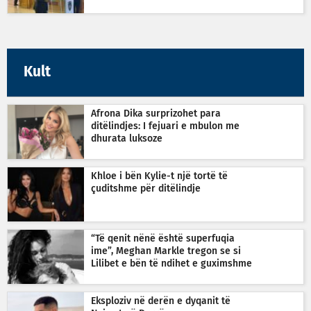
Kult
Afrona Dika surprizohet para
ditëlindjes: I fejuari e mbulon me
dhurata luksoze
Khloe i bën Kylie-t një tortë të
çuditshme për ditëlindje
“Të qenit nënë është superfuqia
ime”, Meghan Markle tregon se si
Lilibet e bën të ndihet e guximshme
Eksploziv në derën e dyqanit të