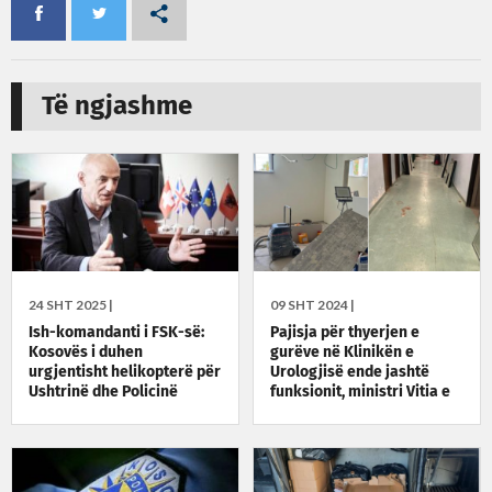
Të ngjashme
24 SHT 2025 |
09 SHT 2024 |
Ish-komandanti i FSK-së:
Pajisja për thyerjen e
Kosovës i duhen
gurëve në Klinikën e
urgjentisht helikopterë për
Urologjisë ende jashtë
Ushtrinë dhe Policinë
funksionit, ministri Vitia e
kishte prezantuar si punë
të kryer