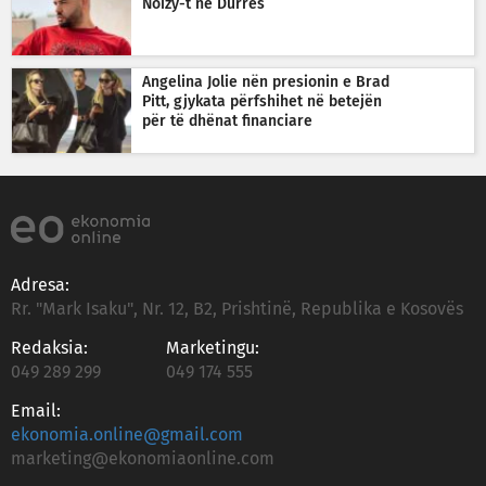
Noizy-t në Durrës
Angelina Jolie nën presionin e Brad
Pitt, gjykata përfshihet në betejën
për të dhënat financiare
Adresa:
Rr. "Mark Isaku", Nr. 12, B2, Prishtinë, Republika e Kosovës
Redaksia:
Marketingu:
049 289 299
049 174 555
Email:
ekonomia.online@gmail.com
marketing@ekonomiaonline.com