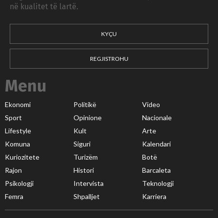
në kualitet të lartë.
KYÇU
REGJISTROHU
Menu
Ekonomi
Politikë
Video
Sport
Opinione
Nacionale
Lifestyle
Kult
Arte
Komuna
Siguri
Kalendari
Kuriozitete
Turizëm
Botë
Rajon
Histori
Barcaleta
Psikologji
Intervista
Teknologji
Femra
Shpalljet
Karriera