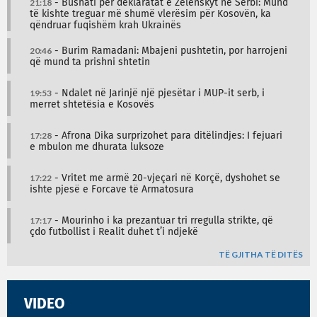
21:18
- Bushati për deklaratat e Zelenskyt në Serbi: Mund
të kishte treguar më shumë vlerësim për Kosovën, ka
qëndruar fuqishëm krah Ukrainës
20:46
- Burim Ramadani: Mbajeni pushtetin, por harrojeni
që mund ta prishni shtetin
19:53
- Ndalet në Jarinjë një pjesëtar i MUP-it serb, i
merret shtetësia e Kosovës
17:28
- Afrona Dika surprizohet para ditëlindjes: I fejuari
e mbulon me dhurata luksoze
17:22
- Vritet me armë 20-vjeçari në Korçë, dyshohet se
ishte pjesë e Forcave të Armatosura
17:17
- Mourinho i ka prezantuar tri rregulla strikte, që
çdo futbollist i Realit duhet t’i ndjekë
TË GJITHA TË DITËS
VIDEO