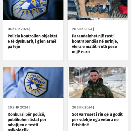
04 KOR 2024 |
28 SHK 2024 |
Policia kontrollon objektet
Parandalohet një rast i
e të dyshuarit, i gjen armë
kontrabandës në Jarinje,
pa leje
vlera e mallit rreth pesë
mijë euro
28 SHK 2024 |
28 SHK 2024 |
Konkursi për policë,
Sot varroset i riu që u godit
publikohen listat për
për vdekje nga vetura në
mbajtjen e testit
Prishtinë
psikologjik