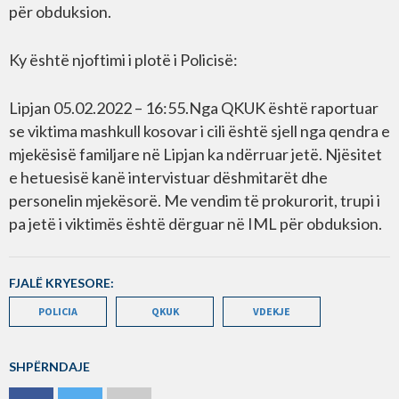
për obduksion.
Ky është njoftimi i plotë i Policisë:
Lipjan 05.02.2022 – 16:55.Nga QKUK është raportuar
se viktima mashkull kosovar i cili është sjell nga qendra e
mjekësisë familjare në Lipjan ka ndërruar jetë. Njësitet
e hetuesisë kanë intervistuar dëshmitarët dhe
personelin mjekësorë. Me vendim të prokurorit, trupi i
pa jetë i viktimës është dërguar në IML për obduksion.
FJALË KRYESORE:
POLICIA
QKUK
VDEKJE
SHPËRNDAJE