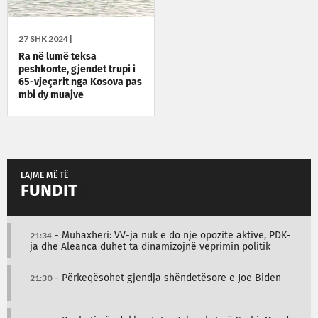
27 SHK 2024 |
Ra në lumë teksa
peshkonte, gjendet trupi i
65-vjeçarit nga Kosova pas
mbi dy muajve
LAJME MË TË
FUNDIT
21:34
- Muhaxheri: VV-ja nuk e do një opozitë aktive, PDK-
ja dhe Aleanca duhet ta dinamizojnë veprimin politik
21:30
- Përkeqësohet gjendja shëndetësore e Joe Biden