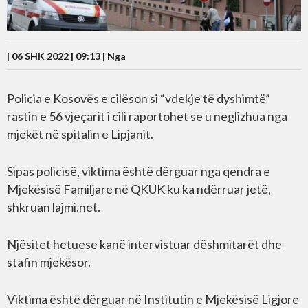
| 06 SHK 2022 | 09:13 |
Nga
Policia e Kosovës e cilëson si “vdekje të dyshimtë”
rastin e 56 vjeçarit i cili raportohet se u neglizhua nga
mjekët në spitalin e Lipjanit.
Sipas policisë, viktima është dërguar nga qendra e
Mjekësisë Familjare në QKUK ku ka ndërruar jetë,
shkruan lajmi.net.
Njësitet hetuese kanë intervistuar dëshmitarët dhe
stafin mjekësor.
Viktima është dërguar në Institutin e Mjekësisë Ligjore