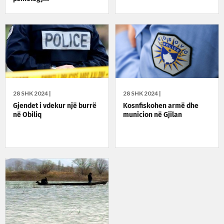
28 SHK 2024 |
28 SHK 2024 |
Gjendet i vdekur një burrë
Kosnfiskohen armë dhe
në Obiliq
municion në Gjilan