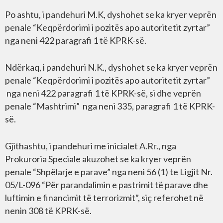
Po ashtu, i pandehuri M.K, dyshohet se ka kryer veprën
penale “Keqpërdorimi i pozitës apo autoritetit zyrtar”
nga neni 422 paragrafi 1 të KPRK-së.
Ndërkaq, i pandehuri N.K., dyshohet se ka kryer veprën
penale “Keqpërdorimi i pozitës apo autoritetit zyrtar”
nga neni 422 paragrafi 1 të KPRK-së, si dhe veprën
penale “Mashtrimi” nga neni 335, paragrafi 1 të KPRK-
së.
Gjithashtu, i pandehuri me inicialet A.Rr., nga
Prokuroria Speciale akuzohet se ka kryer veprën
penale “Shpëlarje e parave” nga neni 56 (1) te Ligjit Nr.
05/L-096 “Për parandalimin e pastrimit të parave dhe
luftimin e financimit të terrorizmit”, siç referohet në
nenin 308 të KPRK-së.