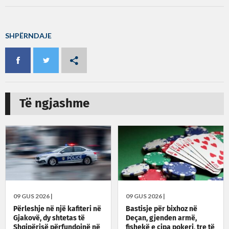
SHPËRNDAJE
Të ngjashme
09 GUS 2026 |
09 GUS 2026 |
Përleshje në një kafiteri në
Bastisje për bixhoz në
Gjakovë, dy shtetas të
Deçan, gjenden armë,
Shqipërisë përfundojnë në
fishekë e çipa pokeri, tre të