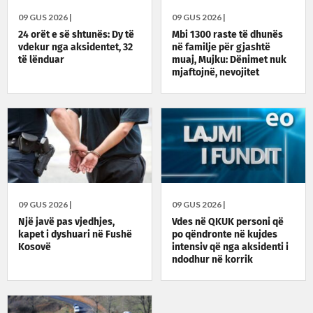
09 GUS 2026 |
09 GUS 2026 |
24 orët e së shtunës: Dy të
Mbi 1300 raste të dhunës
vdekur nga aksidentet, 32
në familje për gjashtë
të lënduar
muaj, Mujku: Dënimet nuk
mjaftojnë, nevojitet
vetëdijesim
09 GUS 2026 |
09 GUS 2026 |
Një javë pas vjedhjes,
Vdes në QKUK personi që
kapet i dyshuari në Fushë
po qëndronte në kujdes
Kosovë
intensiv që nga aksidenti i
ndodhur në korrik