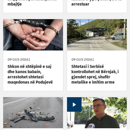
mbajtje
arrestuar
09 GUS 2026 |
09 GUS 2026 |
Shkon në shtëpinë e saj
Shtetasi i Serbisë
dhe kanos babain,
kontrollohet në Bërnjak, i
arrestohet shtetasi
gjendet sprej, shufër
maqedonas në Podujevë
metalike e imitim arme