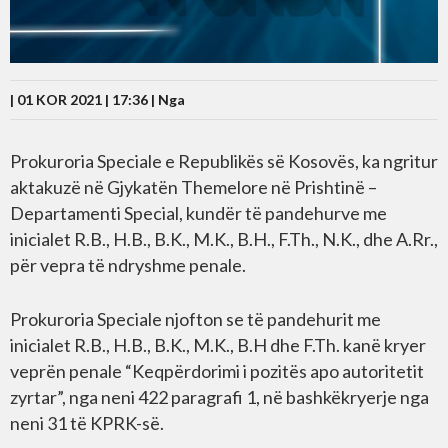
| 01 KOR 2021 | 17:36 |
Nga
Prokuroria Speciale e Republikës së Kosovës, ka ngritur
aktakuzë në Gjykatën Themelore në Prishtinë –
Departamenti Special, kundër të pandehurve me
inicialet R.B., H.B., B.K., M.K., B.H., F.Th., N.K., dhe A.Rr.,
për vepra të ndryshme penale.
Prokuroria Speciale njofton se të pandehurit me
inicialet R.B., H.B., B.K., M.K., B.H dhe F.Th. kanë kryer
veprën penale “Keqpërdorimi i pozitës apo autoritetit
zyrtar”, nga neni 422 paragrafi 1, në bashkëkryerje nga
neni 31 të KPRK-së.