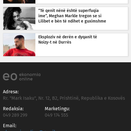
“Të qenit nënë është superfuqia
ime”, Meghan Markle tregon se si
Lilibet e bën të ndihet e guximshme
Eksploziv në derën e dyqanit të
Noizy-t në Durrës
Adresa:
Rr. "Mark Isaku", Nr. 12, B2, Prishtinë, Republika e Kosovës
Redaksia:
Marketingu:
049 289 299
049 174 555
Email: