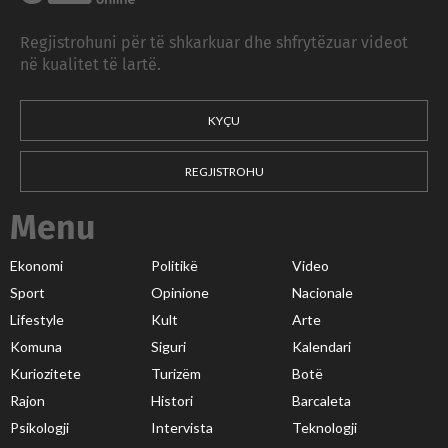
Regjistrohuni për të shkarkuar dhe shfrytëzuar videot
në kualitet të lartë.
KYÇU
REGJISTROHU
Menu
Ekonomi
Politikë
Video
Sport
Opinione
Nacionale
Lifestyle
Kult
Arte
Komuna
Siguri
Kalendari
Kuriozitete
Turizëm
Botë
Rajon
Histori
Barcaleta
Psikologji
Intervista
Teknologji