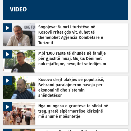
VIDEO
Sogojeva: Numri i turistëve në
Kosovë rritet çdo vit, duhet të
themelohet Agjencia Kombëtare e
Turizmit
Mbi 1300 raste të dhunës në familje
për gjashtë muaj, Mujku: Dënimet
nuk mjaftojnë, nevojitet vetëdijesim
Kosova drejt plakjes së popullsisë,
Behrami paralajmëron pasoja për
ekonominë dhe sistemin
shëndetësor
Nga mungesa e granteve te sfidat në
treg, gratë sipërmarrëse kërkojnë
më shumë mbështetje