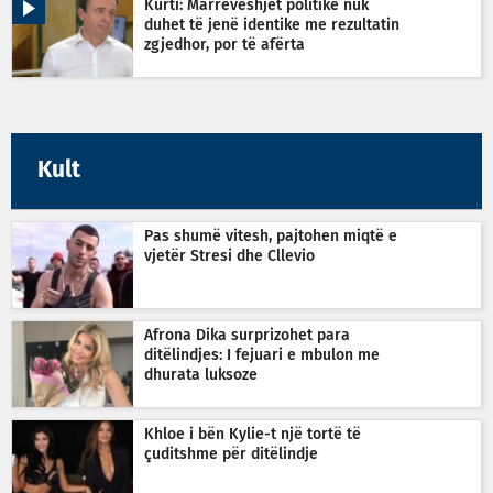
Kurti: Marrëveshjet politike nuk
duhet të jenë identike me rezultatin
zgjedhor, por të afërta
Kult
Pas shumë vitesh, pajtohen miqtë e
vjetër Stresi dhe Cllevio
Afrona Dika surprizohet para
ditëlindjes: I fejuari e mbulon me
dhurata luksoze
Khloe i bën Kylie-t një tortë të
çuditshme për ditëlindje