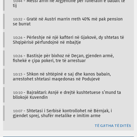
10:44
- Messi arrin në Argjentinë për funeralin e babait të
tij
10:32
- Gratë në Austri marrin rreth 40% më pak pension
se burrat
10:26
- Përleshje në një kafiteri në Gjakovë, dy shtetas të
Shqipërisë përfundojnë në mbajtje
10:26
- Bastisje për bixhoz në Deçan, gjenden armë,
fishekë e çipa pokeri, tre të arrestuar
10:15
- Shkon në shtëpinë e saj dhe kanos babain,
arrestohet shtetasi maqedonas në Podujevë
10:10
- Bajraktari: Asnjë e drejtë kushtetuese s’mund ta
bllokojë Kuvendin
10:07
- Shtetasi i Serbisë kontrollohet në Bërnjak, i
gjendet sprej, shufër metalike e imitim arme
TË GJITHA TË DITËS