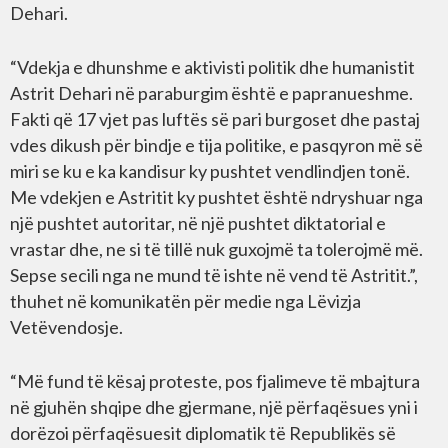
Dehari.
“Vdekja e dhunshme e aktivisti politik dhe humanistit
Astrit Dehari në paraburgim është e papranueshme.
Fakti që 17 vjet pas luftës së pari burgoset dhe pastaj
vdes dikush për bindje e tija politike, e pasqyron më së
miri se ku e ka kandisur ky pushtet vendlindjen tonë.
Me vdekjen e Astritit ky pushtet është ndryshuar nga
një pushtet autoritar, në një pushtet diktatorial e
vrastar dhe, ne si të tillë nuk guxojmë ta tolerojmë më.
Sepse secili nga ne mund të ishte në vend të Astritit.”,
thuhet në komunikatën për medie nga Lëvizja
Vetëvendosje.
“Më fund të kësaj proteste, pos fjalimeve të mbajtura
në gjuhën shqipe dhe gjermane, një përfaqësues yni i
dorëzoi përfaqësuesit diplomatik të Republikës së