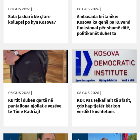
08 GUS 2026 |
08 GUS 2026 |
Sala Jashari: Në çfarë
Ambasada britanike:
kollapsi po hyn Kosova?
Kosova ka qenë pa Kuvend
funksional për shumë ditë,
politikanët duhet ta
zgjidhin situatën
08 GUS 2026 |
08 GUS 2026 |
Kurtit i duken qartë në
KDI: Pas tejkalimit të afatit,
pantallona njollat e vezëve
çdo hap tjetër kërkon
të Time Kadriajt
verdikt kushtetues