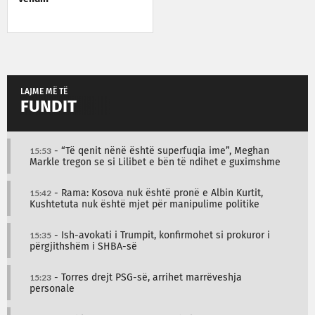
LAJME MË TË
FUNDIT
15:53
- “Të qenit nënë është superfuqia ime”, Meghan
Markle tregon se si Lilibet e bën të ndihet e guximshme
15:42
- Rama: Kosova nuk është pronë e Albin Kurtit,
Kushtetuta nuk është mjet për manipulime politike
15:35
- Ish-avokati i Trumpit, konfirmohet si prokuror i
përgjithshëm i SHBA-së
15:23
- Torres drejt PSG-së, arrihet marrëveshja
personale