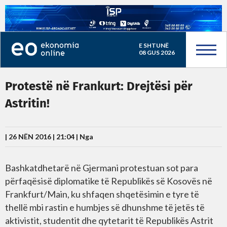
E SHTUNË
08 GUS 2026
Protestë në Frankurt: Drejtësi për
Astritin!
| 26 NËN 2016 | 21:04 |
Nga
Bashkatdhetarë në Gjermani protestuan sot para
përfaqësisë diplomatike të Republikës së Kosovës në
Frankfurt/Main, ku shfaqen shqetësimin e tyre të
thellë mbi rastin e humbjes së dhunshme të jetës të
aktivistit, studentit dhe qytetarit të Republikës Astrit