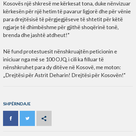
Kosovës një shkresë me kërkesat tona, duke nënvizuar
kërkesën për një hetim të pavarur ligjorë dhe për vënie
para drejtësisë të përgjegjëseve të shtetit për këtë
ngjarje të dhimbëshme për gjithë shoqërinë tonë,
brenda dhe jashtë atdheut!”
Në fund protestuesit nënshkruajtën peticionin e
iniciuar nga më se 100 OJQ, i cili ka filluar të
nënshkruhet para dy ditëve në Kosovë, me moton:
„Drejtësi për Astrit Deharin! Drejtësi për Kosovën!“
SHPËRNDAJE