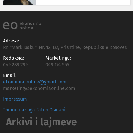
Adresa:
Rr. "Mark Isaku", Nr. 12, B2, Prishtinë, Republika e Kosovës
Redaksia:
Marketingu:
049 289 299
049 174 555
Email:
ekonomia.online@gmail.com
marketing@ekonomiaonline.com
Impressum
Themeluar nga Faton Osmani
Arkivi i lajmeve