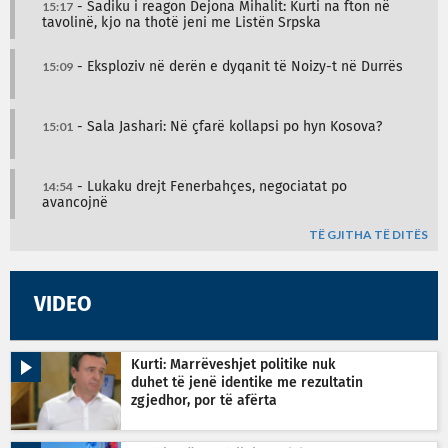
15:17
- Sadiku i reagon Dejona Mihalit: Kurti na fton në
tavolinë, kjo na thotë jeni me Listën Srpska
15:09
- Eksploziv në derën e dyqanit të Noizy-t në Durrës
15:01
- Sala Jashari: Në çfarë kollapsi po hyn Kosova?
14:54
- Lukaku drejt Fenerbahçes, negociatat po
avancojnë
TË GJITHA TË DITËS
VIDEO
Kurti: Marrëveshjet politike nuk
duhet të jenë identike me rezultatin
zgjedhor, por të afërta