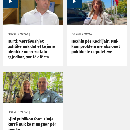
08 GUS 2026 |
08 GUS 2026 |
Kurti: Marrëveshjet
Haxhiu për Kadrijajn: Nuk
politike nuk duhet të jenë
kam problem me aksionet
identike me rezultatin
politike të deputetëve
zgjedhor, por të afërta
08 GUS 2026 |
Gjini publikon foto: Timja
kurrë nuk ka munguar për
vendin