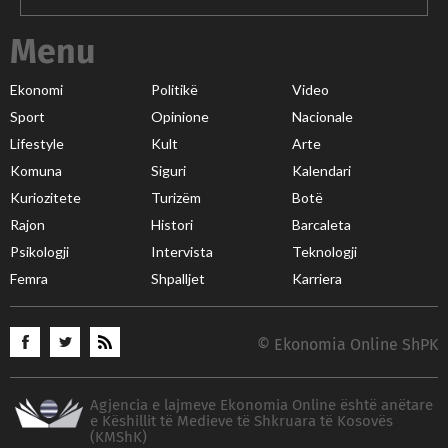
Menu
Ekonomi
Politikë
Video
Sport
Opinione
Nacionale
Lifestyle
Kult
Arte
Komuna
Siguri
Kalendari
Kuriozitete
Turizëm
Botë
Rajon
Histori
Barcaleta
Psikologji
Intervista
Teknologji
Femra
Shpalljet
Karriera
© Ekonomia Online ShPK
Agjencia e lajmeve Ekonomia Online është anëtare
e Këshillit të Medieve të Shkruara të Kosovës
(KMShK)