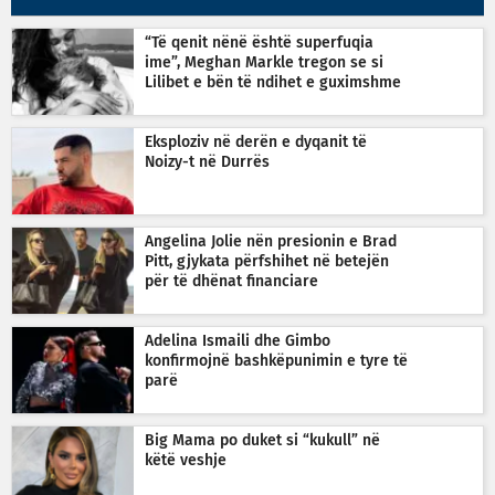
“Të qenit nënë është superfuqia
ime”, Meghan Markle tregon se si
Lilibet e bën të ndihet e guximshme
Eksploziv në derën e dyqanit të
Noizy-t në Durrës
Angelina Jolie nën presionin e Brad
Pitt, gjykata përfshihet në betejën
për të dhënat financiare
Adelina Ismaili dhe Gimbo
konfirmojnë bashkëpunimin e tyre të
parë
Big Mama po duket si “kukull” në
këtë veshje