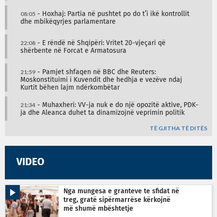
08:05
- Hoxhaj: Partia në pushtet po do t’i ikë kontrollit
dhe mbikëqyrjes parlamentare
22:08
- E rëndë në Shqipëri: Vritet 20-vjeçari që
shërbente në Forcat e Armatosura
21:59
- Pamjet shfaqen në BBC dhe Reuters:
Moskonstituimi i Kuvendit dhe hedhja e vezëve ndaj
Kurtit bëhen lajm ndërkombëtar
21:34
- Muhaxheri: VV-ja nuk e do një opozitë aktive, PDK-
ja dhe Aleanca duhet ta dinamizojnë veprimin politik
TË GJITHA TË DITËS
VIDEO
Nga mungesa e granteve te sfidat në
treg, gratë sipërmarrëse kërkojnë
më shumë mbështetje