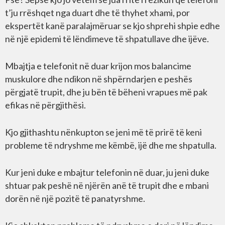
t’ju rrëshqet nga duart dhe të thyhet xhami, por
ekspertët kanë paralajmëruar se kjo shprehi shpie edhe
në një epidemi të lëndimeve të shpatullave dhe ijëve.
Mbajtja e telefonit në duar krijon mos balancime
muskulore dhe ndikon në shpërndarjen e peshës
përgjatë trupit, dhe ju bën të bëheni vrapues më pak
efikas në përgjithësi.
Kjo gjithashtu nënkupton se jeni më të prirë të keni
probleme të ndryshme me këmbë, ijë dhe me shpatulla.
Kur jeni duke e mbajtur telefonin në duar, ju jeni duke
shtuar pak peshë në njërën anë të trupit dhe e mbani
dorën në një pozitë të panatyrshme.