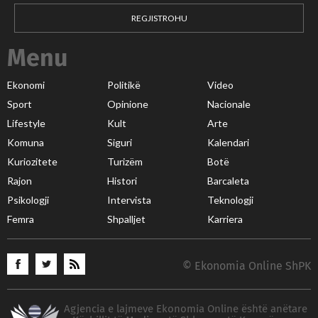
REGJISTROHU
Menu
Ekonomi
Politikë
Video
Sport
Opinione
Nacionale
Lifestyle
Kult
Arte
Komuna
Siguri
Kalendari
Kuriozitete
Turizëm
Botë
Rajon
Histori
Barcaleta
Psikologji
Intervista
Teknologji
Femra
Shpalljet
Karriera
© Ekonomia Online ShPK
Agjencia e lajmeve Ekonomia Online është anëtare