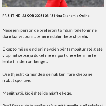
PRISHTINË | 23 KOR 2025 | 03:43 |
Nga Ekonomia Online
Nëse jeni person që preferoni ta mbani telefonin në
dorë kur vraponi, atëherë ndaleni këtë shprehi.
E kuptojmë se e ndjeni nevojën për ta mbajtur atë gjatë
vrapimit sepse ju duket më e sigurt dhe e keni më të
lehtë t’i ndërroni këngët.
Ose thjesht ka mundësi që nuk keni fare xhepa në
rrobat sportive.
Megjithatë, kjo është ide mjaft e keqe.
Pse? Sepse kjo jo vetëm se jua rritë rrezikun që telefoni