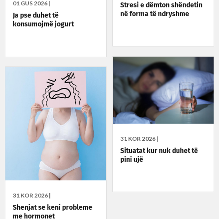
01 GUS 2026 |
Stresi e dëmton shëndetin
në forma të ndryshme
Ja pse duhet të
konsumojmë jogurt
31 KOR 2026 |
Situatat kur nuk duhet të
pini ujë
31 KOR 2026 |
Shenjat se keni probleme
me hormonet