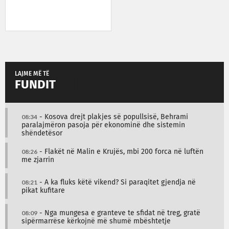
LAJME MË TË
FUNDIT
08:34
- Kosova drejt plakjes së popullsisë, Behrami
paralajmëron pasoja për ekonominë dhe sistemin
shëndetësor
08:26
- Flakët në Malin e Krujës, mbi 200 forca në luftën
me zjarrin
08:21
- A ka fluks këtë vikend? Si paraqitet gjendja në
pikat kufitare
08:09
- Nga mungesa e granteve te sfidat në treg, gratë
sipërmarrëse kërkojnë më shumë mbështetje