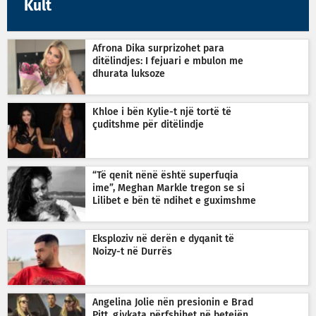
Kult
Afrona Dika surprizohet para
ditëlindjes: I fejuari e mbulon me
dhurata luksoze
Khloe i bën Kylie-t një tortë të
çuditshme për ditëlindje
“Të qenit nënë është superfuqia
ime”, Meghan Markle tregon se si
Lilibet e bën të ndihet e guximshme
Eksploziv në derën e dyqanit të
Noizy-t në Durrës
Angelina Jolie nën presionin e Brad
Pitt, gjykata përfshihet në betejën