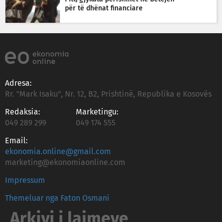
për të dhënat financiare
Adresa:
Rr. "Mark Isaku", Nr. 12, B2, Prishtinë, Republika e Kosovës
Redaksia:
Marketingu:
049 289 299
049 174 555
Email:
ekonomia.online@gmail.com
marketing@ekonomiaonline.com
Impressum
Themeluar nga Faton Osmani
Arkivi i lajmeve