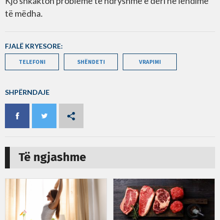
Kjo shkakton probleme të ndryshme e deri në lëndime
të mëdha.
FJALË KRYESORE:
TELEFONI
SHËNDETI
VRAPIMI
SHPËRNDAJE
Të ngjashme