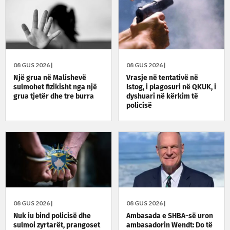
08 GUS 2026 |
08 GUS 2026 |
Një grua në Malishevë
Vrasje në tentativë në
sulmohet fizikisht nga një
Istog, i plagosuri në QKUK, i
grua tjetër dhe tre burra
dyshuari në kërkim të
policisë
08 GUS 2026 |
08 GUS 2026 |
Nuk iu bind policisë dhe
Ambasada e SHBA-së uron
sulmoi zyrtarët, prangoset
ambasadorin Wendt: Do të