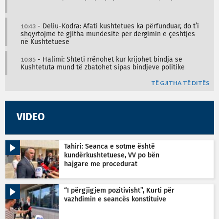
10:43
- Deliu-Kodra: Afati kushtetues ka përfunduar, do t’i
shqyrtojmë të gjitha mundësitë për dërgimin e çështjes
në Kushtetuese
10:35
- Halimi: Shteti rrënohet kur krijohet bindja se
Kushtetuta mund të zbatohet sipas bindjeve politike
TË GJITHA TË DITËS
VIDEO
Tahiri: Seanca e sotme është
kundërkushtetuese, VV po bën
hajgare me procedurat
“I përgjigjem pozitivisht”, Kurti për
vazhdimin e seancës konstituive