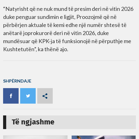
“Natyrisht që ne nuk mund të presim deri në vitin 2026
duke penguar sundimin e ligjit, Proozojmë që në
përbërjen aktuale të kemi edhe një numër shtesë të
anëtarë joprokurorë deri në vitin 2026, duke
mundësuar që KPK-ja të funksionojë në përputhje me
Kushtetutën”, ka thënë ajo.
SHPËRNDAJE
Të ngjashme