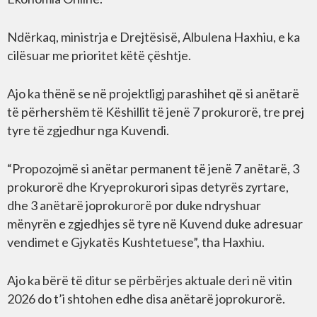
Ndërkaq, ministrja e Drejtësisë, Albulena Haxhiu, e ka
cilësuar me prioritet këtë çështje.
Ajo ka thënë se në projektligj parashihet që si anëtarë
të përhershëm të Këshillit të jenë 7 prokurorë, tre prej
tyre të zgjedhur nga Kuvendi.
“Propozojmë si anëtar permanent të jenë 7 anëtarë, 3
prokurorë dhe Kryeprokurori sipas detyrës zyrtare,
dhe 3 anëtarë joprokurorë por duke ndryshuar
mënyrën e zgjedhjes së tyre në Kuvend duke adresuar
vendimet e Gjykatës Kushtetuese”, tha Haxhiu.
Ajo ka bërë të ditur se përbërjes aktuale deri në vitin
2026 do t’i shtohen edhe disa anëtarë joprokurorë.