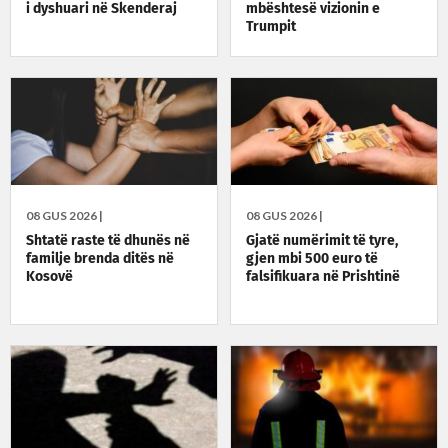
i dyshuari në Skenderaj
mbështesë vizionin e
Trumpit
08 GUS 2026 |
08 GUS 2026 |
Shtatë raste të dhunës në
Gjatë numërimit të tyre,
familje brenda ditës në
gjen mbi 500 euro të
Kosovë
falsifikuara në Prishtinë