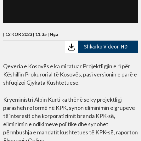
| 12 KOR 2023 | 11:35 |
Nga
Shkarko Videon HD
Qeveria e Kosovës e ka miratuar Projektligjin e ri për
Këshillin Prokurorial të Kosovës, pasi versionin e parë e
shfuqizoi Gjykata Kushtetuese.
Kryeministri Albin Kurti ka thënë se ky projektligj
parasheh reformë në KPK, synon eliminimin e grupeve
të interesit dhe korporatizimit brenda KPK-së,
eliminimin e ndikimeve politike dhe synohet
përmbushja e mandatit kushtetues të KPK-së, raporton
Ekonomia Online.