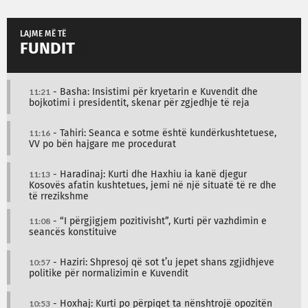
LAJME MË TË
FUNDIT
11:21
- Basha: Insistimi për kryetarin e Kuvendit dhe
bojkotimi i presidentit, skenar për zgjedhje të reja
11:16
- Tahiri: Seanca e sotme është kundërkushtetuese,
VV po bën hajgare me procedurat
11:13
- Haradinaj: Kurti dhe Haxhiu ia kanë djegur
Kosovës afatin kushtetues, jemi në një situatë të re dhe
të rrezikshme
11:08
- “I përgjigjem pozitivisht”, Kurti për vazhdimin e
seancës konstituive
10:57
- Haziri: Shpresoj që sot t’u jepet shans zgjidhjeve
politike për normalizimin e Kuvendit
10:53
- Hoxhaj: Kurti po përpiqet ta nënshtrojë opozitën