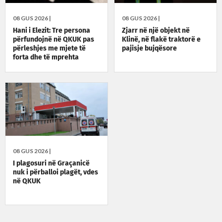
08 GUS 2026 |
08 GUS 2026 |
Hani i Elezit: Tre persona
Zjarr në një objekt në
përfundojnë në QKUK pas
Klinë, në flakë traktorë e
përleshjes me mjete të
pajisje bujqësore
forta dhe të mprehta
08 GUS 2026 |
I plagosuri në Graçanicë
nuk i përballoi plagët, vdes
në QKUK