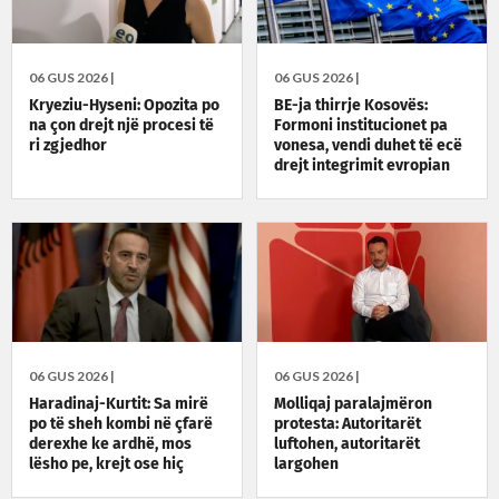
06 GUS 2026 |
06 GUS 2026 |
Kryeziu-Hyseni: Opozita po
BE-ja thirrje Kosovës:
na çon drejt një procesi të
Formoni institucionet pa
ri zgjedhor
vonesa, vendi duhet të ecë
drejt integrimit evropian
06 GUS 2026 |
06 GUS 2026 |
Haradinaj-Kurtit: Sa mirë
Molliqaj paralajmëron
po të sheh kombi në çfarë
protesta: Autoritarët
derexhe ke ardhë, mos
luftohen, autoritarët
lësho pe, krejt ose hiç
largohen