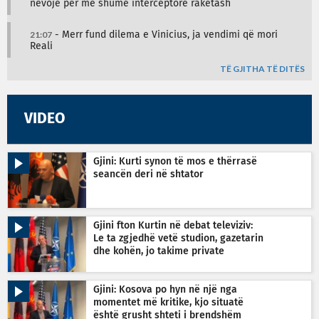
nevojë për më shumë interceptorë raketash
21:07
- Merr fund dilema e Vinicius, ja vendimi që mori
Reali
TË GJITHA TË DITËS
VIDEO
Gjini: Kurti synon të mos e thërrasë
seancën deri në shtator
Gjini fton Kurtin në debat televiziv:
Le ta zgjedhë vetë studion, gazetarin
dhe kohën, jo takime private
Gjini: Kosova po hyn në një nga
momentet më kritike, kjo situatë
është grusht shteti i brendshëm