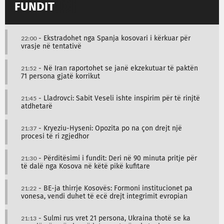
FUNDIT
22:00
- Ekstradohet nga Spanja kosovari i kërkuar për
vrasje në tentativë
21:52
- Në Iran raportohet se janë ekzekutuar të paktën
71 persona gjatë korrikut
21:45
- Lladrovci: Sabit Veseli ishte inspirim për të rinjtë
atdhetarë
21:37
- Kryeziu-Hyseni: Opozita po na çon drejt një
procesi të ri zgjedhor
21:30
- Përditësimi i fundit: Deri në 90 minuta pritje për
të dalë nga Kosova në këtë pikë kufitare
21:22
- BE-ja thirrje Kosovës: Formoni institucionet pa
vonesa, vendi duhet të ecë drejt integrimit evropian
21:13
- Sulmi rus vret 21 persona, Ukraina thotë se ka