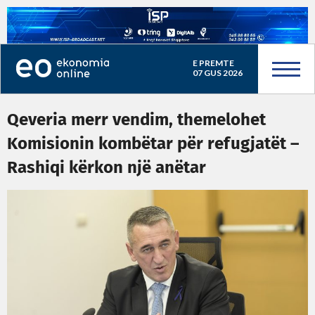
E PREMTE
07 GUS 2026
Qeveria merr vendim, themelohet
Komisionin kombëtar për refugjatët –
Rashiqi kërkon një anëtar