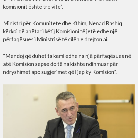
komisionit është tre vite“.
Ministri për Komunitete dhe Kthim, Nenad Rashiq
kërkoi që anëtar i këtij Komisioni të jetë edhe një
përfaqësues i Ministrisë të cilën e drejton ai.
“Mendoj që duhet ta kemi edhe na një përfaqësues në
atë Komision sepse do të na kishte ndihmuar për
ndryshimet apo sugjerimet që i jep ky Komision”.