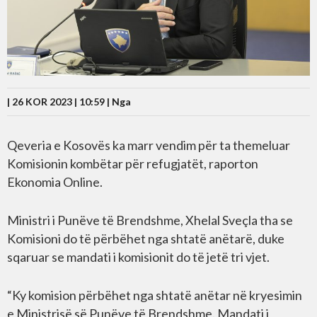
| 26 KOR 2023 | 10:59 |
Nga
Qeveria e Kosovës ka marr vendim për ta themeluar
Komisionin kombëtar për refugjatët, raporton
Ekonomia Online.
Ministri i Punëve të Brendshme, Xhelal Sveçla tha se
Komisioni do të përbëhet nga shtatë anëtarë, duke
sqaruar se mandati i komisionit do të jetë tri vjet.
“Ky komision përbëhet nga shtatë anëtar në kryesimin
e Ministrisë së Punëve të Brendshme. Mandati i