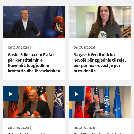
06 GUS 2026 |
06 GUS 2026 |
Gashi: Edhe pak orë afat
Nagavci: Vendi nuk ka
për konstituimin e
nevojë për zgjedhje të reja,
Kuvendit, të zgjedhim
por për marrëveshje për
kryetarin dhe të vazhdohen
presidentin
bisedimet për qeverinë e
presidentin
06 GUS 2026 |
06 GUS 2026 |