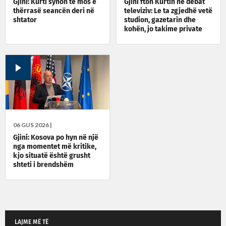
Gjini: Kurti synon të mos e
Gjini fton Kurtin në debat
thërrasë seancën deri në
televiziv: Le ta zgjedhë vetë
shtator
studion, gazetarin dhe
kohën, jo takime private
06 GUS 2026 |
Gjini: Kosova po hyn në një
nga momentet më kritike,
kjo situatë është grusht
shteti i brendshëm
LAJME MË TË