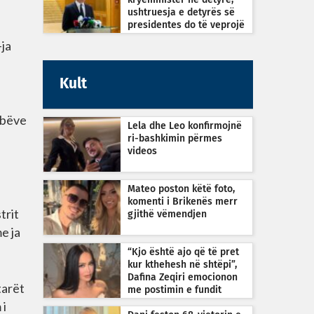
kryeministër në detyrë,
ushtruesja e detyrës së
presidentes do të veprojë
sipas Kushtetutës
-ja
Kult
rbëve
Lela dhe Leo konfirmojnë
ri-bashkimin përmes
videos
Mateo poston këtë foto,
komenti i Brikenës merr
trit
gjithë vëmendjen
e ja
“Kjo është ajo që të pret
kur kthehesh në shtëpi”,
Dafina Zeqiri emocionon
tarët
me postimin e fundit
 i