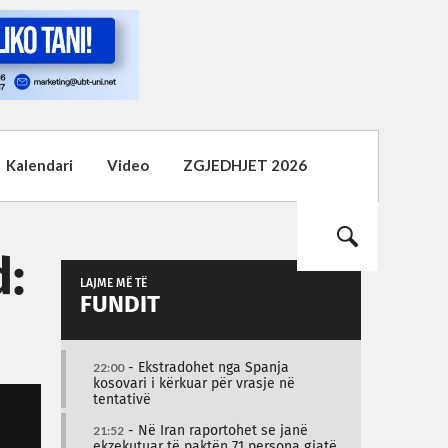
Kalendari
Video
ZGJEDHJET 2026
d:
LAJME MË TË
FUNDIT
22:00
- Ekstradohet nga Spanja
kosovari i kërkuar për vrasje në
tentativë
21:52
- Në Iran raportohet se janë
ekzekutuar të paktën 71 persona gjatë