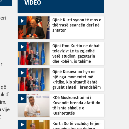
D
VIDEO
eri
Gjini: Kurti synon të mos e
thërrasë seancën deri në
shtator
Gjini fton Kurtin në debat
televiziv: Le ta zgjedhë
vetë studion, gazetarin
dhe kohën, jo takime
ër
private
Gjini: Kosova po hyn në
një nga momentet më
kritike, kjo situatë është
 që
grusht shteti i brendshëm
uk di
KDI: Moskonstituimi i
im.
Kuvendit brenda afatit do
 vije
të ishte shkelje e
Kushtetutës
.
Kurti: Do të vazhdoj të jem