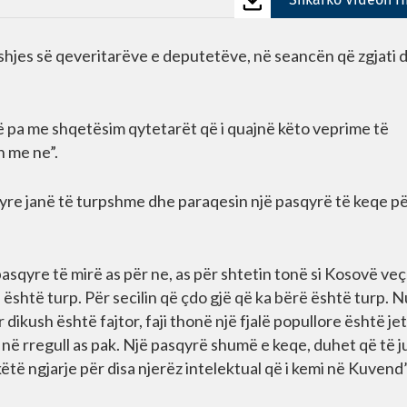
Shkarko Videon H
shjes së qeveritarëve e deputetëve, në seancën që zgjati d
anë pa me shqetësim qytetarët që i quajnë këto veprime të
h me ne”.
 tyre janë të turpshme dhe paraqesin një pasqyrë të keqe p
pasqyre të mirë as për ne, as për shtetin tonë si Kosovë veç
është turp. Për secilin që çdo gjë që ka bërë është turp. N
dikush është fajtor, faji thonë një fjalë popullore është jet
në rregull as pak. Një pasqyrë shumë e keqe, duhet që të ju
 këtë ngjarje për disa njerëz intelektual që i kemi në Kuvend”