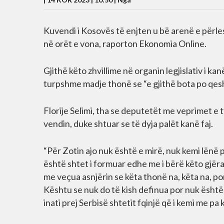
Kuvendi i Kosovës të enjten u bë arenë e përle
në orët e vona, raporton Ekonomia Online.
Gjithë këto zhvillime në organin legjislativ i k
turpshme madje thonë se “e gjithë bota po qes
Florije Selimi, tha se deputetët me veprimet e
vendin, duke shtuar se të dyja palët kanë faj.
“Për Zotin ajo nuk është e mirë, nuk kemi lënë 
është shtet i formuar edhe me i bërë këto gjëra 
me veçua asnjërin se këta thonë na, këta na, por 
Kështu se nuk do të kish definua por nuk është 
inati prej Serbisë shtetit fqinjë që i kemi me pa