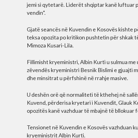
jemi si qytetarë. Liderët shqiptar kanë luftuar 
vendin”.
Gjatë seancës në Kuvendin e Kosovës kishte p
teksa opozita po kritikon pushtetin për shkak 
Mimoza Kusari-Lila.
Fillimisht kryeministri, Albin Kurti u sulmua 
zëvendës kryeministri Besnik Bislimi e gjuajti
dhe minsitrat u përfshinë në rrahje masive.
U deshën orë që normaliteti të kthehej në sall
Kuvend, përderisa kryetari i Kuvendit, Glauk Ko
opozitës kanë vazhduar të mbajnë të bllokuar f
Tensionet në Kuvendin e Kosovës vazhduan ku 
kryeministrit Albin Kurti.