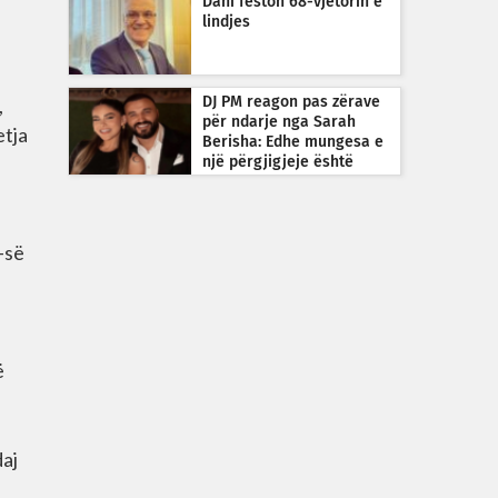
Dani feston 68-vjetorin e
lindjes
,
DJ PM reagon pas zërave
për ndarje nga Sarah
etja
Berisha: Edhe mungesa e
një përgjigjeje është
përgjigje
-së
ë
aj