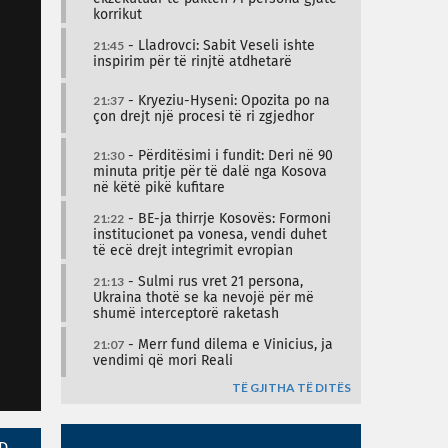
korrikut
21:45
- Lladrovci: Sabit Veseli ishte
inspirim për të rinjtë atdhetarë
21:37
- Kryeziu-Hyseni: Opozita po na
çon drejt një procesi të ri zgjedhor
21:30
- Përditësimi i fundit: Deri në 90
minuta pritje për të dalë nga Kosova
në këtë pikë kufitare
21:22
- BE-ja thirrje Kosovës: Formoni
institucionet pa vonesa, vendi duhet
të ecë drejt integrimit evropian
21:13
- Sulmi rus vret 21 persona,
Ukraina thotë se ka nevojë për më
shumë interceptorë raketash
21:07
- Merr fund dilema e Vinicius, ja
vendimi që mori Reali
TË GJITHA TË DITËS