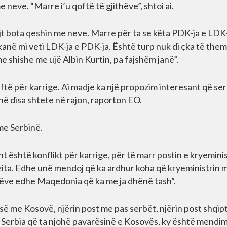
neve. “Marre i’u qoftë të gjithëve”, shtoi ai.
jt bota qeshin me neve. Marre për ta se këta PDK-ja e LDK
 kanë mi veti LDK-ja e PDK-ja. Është turp nuk di çka të them
me shishe me ujë Albin Kurtin, pa fajshëm janë”.
ftë për karrige. Ai madje ka një propozim interesant që se
në disa shtete në rajon, raporton EO.
 me Serbinë.
 është konflikt për karrige, për të marr postin e kryeminis
ozita. Edhe unë mendoj që ka ardhur koha që kryeministrin m
arëve edhe Maqedonia që ka me ja dhënë tash”.
 me Kosovë, njërin post me pas serbët, njërin post shqip
 Serbia që ta njohë pavarësinë e Kosovës, ky është mendim