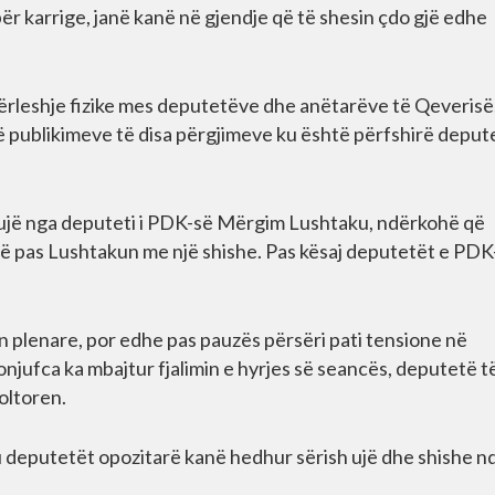
për karrige, janë kanë në gjendje që të shesin çdo gjë edhe
ërleshje fizike mes deputetëve dhe anëtarëve të Qeverisë
të publikimeve të disa përgjimeve ku është përfshirë deput
me ujë nga deputeti i PDK-së Mërgim Lushtaku, ndërkohë që
 më pas Lushtakun me një shishe. Pas kësaj deputetët e PDK
ën plenare, por edhe pas pauzës përsëri pati tensione në
njufca ka mbajtur fjalimin e hyrjes së seancës, deputetë t
oltoren.
deputetët opozitarë kanë hedhur sërish ujë dhe shishe nd