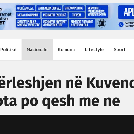
Politikë
Nacionale
Komuna
Lifestyle
Sport
ërleshjen në Kuven
bota po qesh me ne