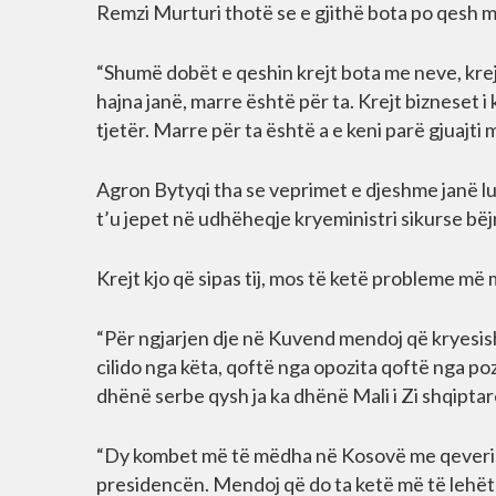
Remzi Murturi thotë se e gjithë bota po qesh me 
“Shumë dobët e qeshin krejt bota me neve, kre
hajna janë, marre është për ta. Krejt bizneset i
tjetër. Marre për ta është a e keni parë gjuajti 
Agron Bytyqi tha se veprimet e djeshme janë lu
t’u jepet në udhëheqje kryeministri sikurse bëj
Krejt kjo që sipas tij, mos të ketë probleme më
“Për ngjarjen dje në Kuvend mendoj që kryesisht
cilido nga këta, qoftë nga opozita qoftë nga p
dhënë serbe qysh ja ka dhënë Mali i Zi shqipt
“Dy kombet më të mëdha në Kosovë me qeverisë
presidencën. Mendoj që do ta ketë më të lehët