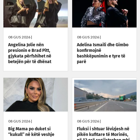
08 GUS 2026 |
08 GUS 2026 |
Angelina Jolie nën
Adelina Ismaili dhe Gimbo
presionin e Brad Pitt,
konfirmojnë
gjykata përfshihet në
bashkëpunimin e tyre të
betejën për të dhënat
parë
financiare
08 GUS 2026 |
08 GUS 2026 |
Big Mama po duket si
Fluksi i shtuar lëvizjesh në
“kukull” në këtë veshje
pikën kufitare të Morinës,