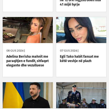
në 12 orë regjistrohen mbi
41 mijë hyrje
08 GUS 2026 |
07 GUS 2026 |
Adelina Berisha mahnit me
Egli Tako habit fansat me
paraqitjen e fundit, shfaqet
këtë veshje në plazh
elegante dhe vezulluese