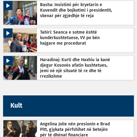
Basha: Insistimi për kryetarin e
Kuvendit dhe bojkotimi i presidentit,
skenar për zgjedhje të reja
Tahiri: Seanca e sotme është
kundërkushtetuese, VV po bën
hajgare me procedurat
Haradinaj: Kurti dhe Haxhiu ia kanë
djegur Kosovës afatin kushtetues,
jemi në një situatë të re dhe të
rrezikshme
Kult
Angelina Jolie nën presionin e Brad
Pitt, gjykata përfshihet në betejën
për të dhënat financiare