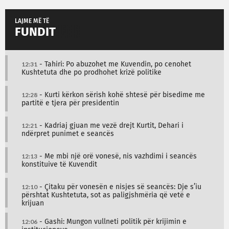
LAJME MË TË
FUNDIT
12:31
- Tahiri: Po abuzohet me Kuvendin, po cenohet
Kushtetuta dhe po prodhohet krizë politike
12:28
- Kurti kërkon sërish kohë shtesë për bisedime me
partitë e tjera për presidentin
12:21
- Kadriaj gjuan me vezë drejt Kurtit, Dehari i
ndërpret punimet e seancës
12:13
- Me mbi një orë vonesë, nis vazhdimi i seancës
konstituive të Kuvendit
12:10
- Çitaku për vonesën e nisjes së seancës: Dje s’iu
përshtat Kushtetuta, sot as paligjshmëria që vetë e
krijuan
12:06
- Gashi: Mungon vullneti politik për krijimin e