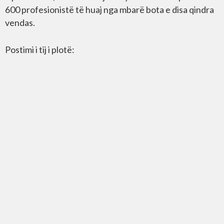
600 profesionistë të huaj nga mbarë bota e disa qindra
vendas.
Postimi i tij i plotë: