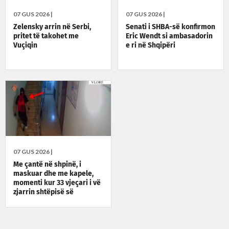
07 GUS 2026 |
07 GUS 2026 |
Zelensky arrin në Serbi,
Senati i SHBA-së konfirmon
pritet të takohet me
Eric Wendt si ambasadorin
Vuçiqin
e ri në Shqipëri
07 GUS 2026 |
Me çantë në shpinë, i
maskuar dhe me kapele,
momenti kur 33 vjeçari i vë
zjarrin shtëpisë së
konkurrentit në biznes