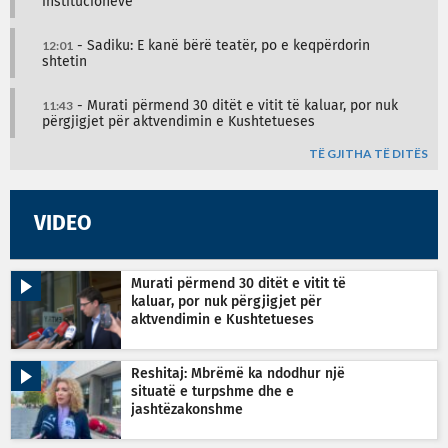
institucioneve
12:01
- Sadiku: E kanë bërë teatër, po e keqpërdorin
shtetin
11:43
- Murati përmend 30 ditët e vitit të kaluar, por nuk
përgjigjet për aktvendimin e Kushtetueses
TË GJITHA TË DITËS
VIDEO
Murati përmend 30 ditët e vitit të
kaluar, por nuk përgjigjet për
aktvendimin e Kushtetueses
Reshitaj: Mbrëmë ka ndodhur një
situatë e turpshme dhe e
jashtëzakonshme