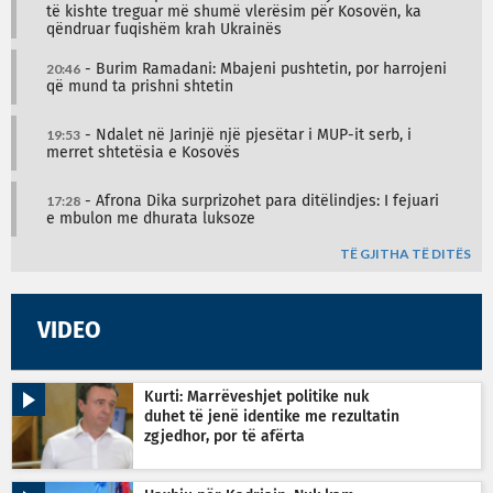
të kishte treguar më shumë vlerësim për Kosovën, ka
qëndruar fuqishëm krah Ukrainës
20:46
- Burim Ramadani: Mbajeni pushtetin, por harrojeni
që mund ta prishni shtetin
19:53
- Ndalet në Jarinjë një pjesëtar i MUP-it serb, i
merret shtetësia e Kosovës
17:28
- Afrona Dika surprizohet para ditëlindjes: I fejuari
e mbulon me dhurata luksoze
TË GJITHA TË DITËS
VIDEO
Kurti: Marrëveshjet politike nuk
duhet të jenë identike me rezultatin
zgjedhor, por të afërta