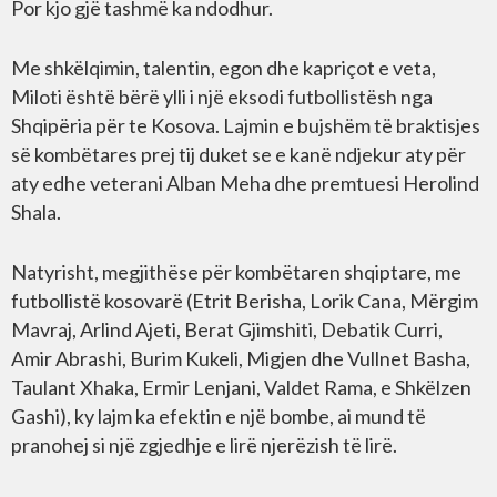
Por kjo gjë tashmë ka ndodhur.
Me shkëlqimin, talentin, egon dhe kapriçot e veta,
Miloti është bërë ylli i një eksodi futbollistësh nga
Shqipëria për te Kosova. Lajmin e bujshëm të braktisjes
së kombëtares prej tij duket se e kanë ndjekur aty për
aty edhe veterani Alban Meha dhe premtuesi Herolind
Shala.
Natyrisht, megjithëse për kombëtaren shqiptare, me
futbollistë kosovarë (Etrit Berisha, Lorik Cana, Mërgim
Mavraj, Arlind Ajeti, Berat Gjimshiti, Debatik Curri,
Amir Abrashi, Burim Kukeli, Migjen dhe Vullnet Basha,
Taulant Xhaka, Ermir Lenjani, Valdet Rama, e Shkëlzen
Gashi), ky lajm ka efektin e një bombe, ai mund të
pranohej si një zgjedhje e lirë njerëzish të lirë.