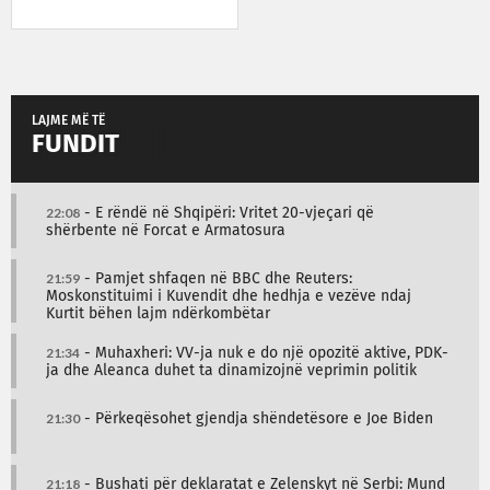
LAJME MË TË
FUNDIT
22:08
- E rëndë në Shqipëri: Vritet 20-vjeçari që
shërbente në Forcat e Armatosura
21:59
- Pamjet shfaqen në BBC dhe Reuters:
Moskonstituimi i Kuvendit dhe hedhja e vezëve ndaj
Kurtit bëhen lajm ndërkombëtar
21:34
- Muhaxheri: VV-ja nuk e do një opozitë aktive, PDK-
ja dhe Aleanca duhet ta dinamizojnë veprimin politik
21:30
- Përkeqësohet gjendja shëndetësore e Joe Biden
21:18
- Bushati për deklaratat e Zelenskyt në Serbi: Mund