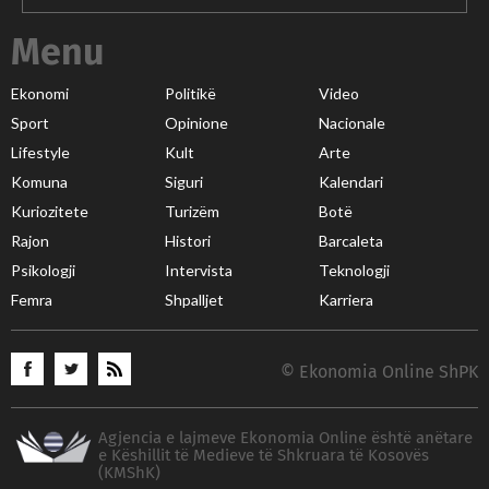
Menu
Ekonomi
Politikë
Video
Sport
Opinione
Nacionale
Lifestyle
Kult
Arte
Komuna
Siguri
Kalendari
Kuriozitete
Turizëm
Botë
Rajon
Histori
Barcaleta
Psikologji
Intervista
Teknologji
Femra
Shpalljet
Karriera
© Ekonomia Online ShPK
Agjencia e lajmeve Ekonomia Online është anëtare
e Këshillit të Medieve të Shkruara të Kosovës
(KMShK)