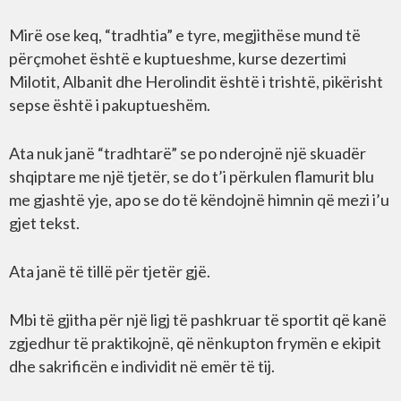
Mirë ose keq, “tradhtia” e tyre, megjithëse mund të
përçmohet është e kuptueshme, kurse dezertimi
Milotit, Albanit dhe Herolindit është i trishtë, pikërisht
sepse është i pakuptueshëm.
Ata nuk janë “tradhtarë” se po nderojnë një skuadër
shqiptare me një tjetër, se do t’i përkulen flamurit blu
me gjashtë yje, apo se do të këndojnë himnin që mezi i’u
gjet tekst.
Ata janë të tillë për tjetër gjë.
Mbi të gjitha për një ligj të pashkruar të sportit që kanë
zgjedhur të praktikojnë, që nënkupton frymën e ekipit
dhe sakrificën e individit në emër të tij.