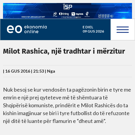
E DIEL
09 GUS 2026
Milot Rashica, një tradhtar i mërzitur
| 16 GUS 2016 | 21:53 |
Nga
Nuk besoj se kur vendosën ta pagëzonin birin e tyre me
emrin e një prej qyteteve më të shëmtuara të
Shqipërisë komuniste, prindërit e Milot Rashicës do ta
kishin imagjinuar se biri i tyre futbollist do të refuzonte
një ditë të luante për flamurin e “dheut amë”.