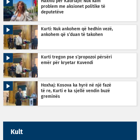
Haxhiu për Kadriajn: Nuk kam
problem me aksionet politike të
deputetëve
Kurti: Nuk ankohem që hedhin vezë,
ankohem që s’duan të takohen
Kurti tregon pse s’propozoi përsëri
emër për kryetar Kuvendi
Hoxhaj: Kosova ka hyrë në një fazë
të re, Kurti e ka sjellë vendin buzë
greminës
Kult