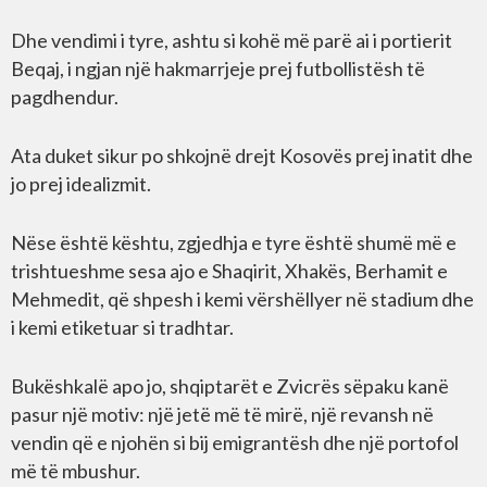
Dhe vendimi i tyre, ashtu si kohë më parë ai i portierit
Beqaj, i ngjan një hakmarrjeje prej futbollistësh të
pagdhendur.
Ata duket sikur po shkojnë drejt Kosovës prej inatit dhe
jo prej idealizmit.
Nëse është kështu, zgjedhja e tyre është shumë më e
trishtueshme sesa ajo e Shaqirit, Xhakës, Berhamit e
Mehmedit, që shpesh i kemi vërshëllyer në stadium dhe
i kemi etiketuar si tradhtar.
Bukëshkalë apo jo, shqiptarët e Zvicrës sëpaku kanë
pasur një motiv: një jetë më të mirë, një revansh në
vendin që e njohën si bij emigrantësh dhe një portofol
më të mbushur.