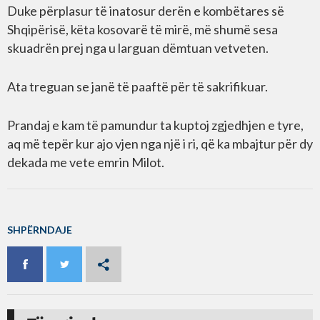
Duke përplasur të inatosur derën e kombëtares së
Shqipërisë, këta kosovarë të mirë, më shumë sesa
skuadrën prej nga u larguan dëmtuan vetveten.
Ata treguan se janë të paaftë për të sakrifikuar.
Prandaj e kam të pamundur ta kuptoj zgjedhjen e tyre,
aq më tepër kur ajo vjen nga një i ri, që ka mbajtur për dy
dekada me vete emrin Milot.
SHPËRNDAJE