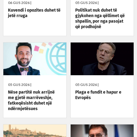
06 GUS 2026 |
05 GUS 2026 |
Kuvendi i opozites duhet të
Politikat nuk duhet të
jetë rruga
gjykohen nga qëllimet që
shpallin, por nga pasojat
që prodhojnë
05 GUS 2026 |
05 GUS 2026 |
Nëse partitë nuk arrijnë
Plaga e fundit e hapur e
me gjetë marrëveshje,
Evropës
fatkeqësisht duhet një
ndërmjetësues