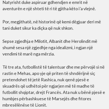
Natyrisht duke aspiruar gdhendjen e emrit në
aventurën e një shteti të ri të gjitha këto i’a vlejnë.
Por, megjithatë, në historinë që kemi dëgjuar deri më
tani duket sikur ka diçka që nuk shkon.
Sepse zgjedhja e Milotit, Albanit dhe Herolindit më
shumë sesa një zgjedhje nga idealizmi, i ngjan një
vendimi të marë nga mërzia.
Të tre ata, futbollistë të talentuar dhe me përvojë si në
rastin e Mehas, apo yje që priten të shndërijnë siç
pretendohet të jetë Rashica, nuk qenë pjesë e
skuadrës që udhëtoi për ngjarjen më të madhe të
futbollit shqiptar, drejt Francës. Ata nuk u bënë pjesë e
humbjes përbashkuese të Marsejës dhe fitores
mbresëlënëse të Lionit.