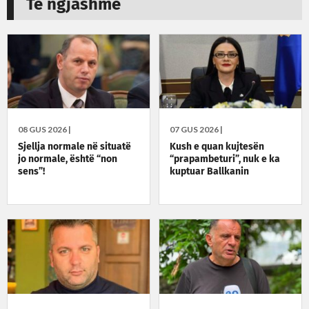
Të ngjashme
08 GUS 2026 |
07 GUS 2026 |
Sjellja normale në situatë
Kush e quan kujtesën
jo normale, është “non
“prapambeturi”, nuk e ka
sens”!
kuptuar Ballkanin