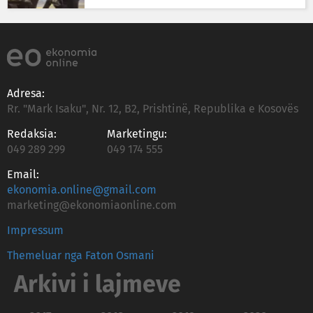
Adresa:
Rr. "Mark Isaku", Nr. 12, B2, Prishtinë, Republika e Kosovës
Redaksia:
Marketingu:
049 289 299
049 174 555
Email:
ekonomia.online@gmail.com
marketing@ekonomiaonline.com
Impressum
Themeluar nga Faton Osmani
Arkivi i lajmeve