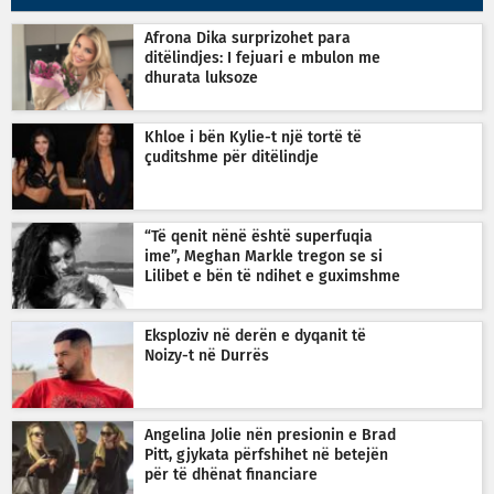
Afrona Dika surprizohet para
ditëlindjes: I fejuari e mbulon me
dhurata luksoze
Khloe i bën Kylie-t një tortë të
çuditshme për ditëlindje
“Të qenit nënë është superfuqia
ime”, Meghan Markle tregon se si
Lilibet e bën të ndihet e guximshme
Eksploziv në derën e dyqanit të
Noizy-t në Durrës
Angelina Jolie nën presionin e Brad
Pitt, gjykata përfshihet në betejën
për të dhënat financiare