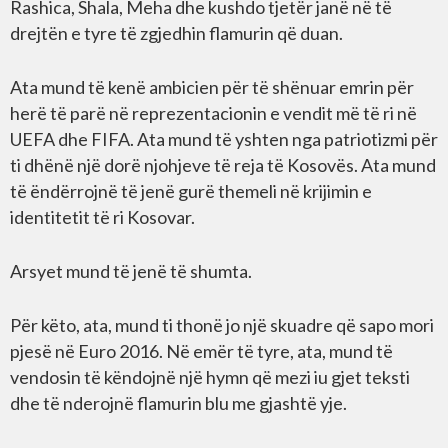
Rashica, Shala, Meha dhe kushdo tjetër janë në të
drejtën e tyre të zgjedhin flamurin që duan.
Ata mund të kenë ambicien për të shënuar emrin për
herë të parë në reprezentacionin e vendit më të ri në
UEFA dhe FIFA. Ata mund të yshten nga patriotizmi për
ti dhënë një dorë njohjeve të reja të Kosovës. Ata mund
të ëndërrojnë të jenë gurë themeli në krijimin e
identitetit të ri Kosovar.
Arsyet mund të jenë të shumta.
Për këto, ata, mund ti thonë jo një skuadre që sapo mori
pjesë në Euro 2016. Në emër të tyre, ata, mund të
vendosin të këndojnë një hymn që mezi iu gjet teksti
dhe të nderojnë flamurin blu me gjashtë yje.