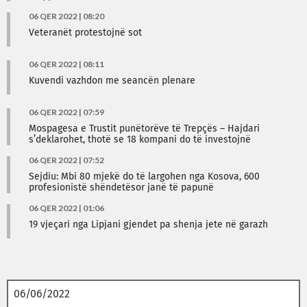
06 QER 2022 | 08:20
Veteranët protestojnë sot
06 QER 2022 | 08:11
Kuvendi vazhdon me seancën plenare
06 QER 2022 | 07:59
Mospagesa e Trustit punëtorëve të Trepçës – Hajdari
s’deklarohet, thotë se 18 kompani do të investojnë
06 QER 2022 | 07:52
Sejdiu: Mbi 80 mjekë do të largohen nga Kosova, 600
profesionistë shëndetësor janë të papunë
06 QER 2022 | 01:06
19 vjeçari nga Lipjani gjendet pa shenja jete në garazh