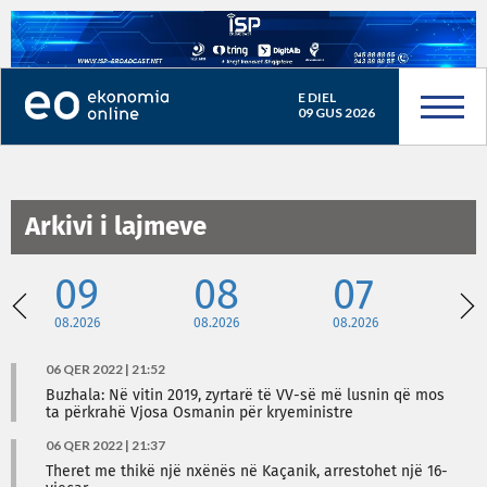
E DIEL
09 GUS 2026
Arkivi i lajmeve
09
08
07
08.2026
08.2026
08.2026
08
06 QER 2022 | 21:52
Buzhala: Në vitin 2019, zyrtarë të VV-së më lusnin që mos
ta përkrahë Vjosa Osmanin për kryeministre
06 QER 2022 | 21:37
Theret me thikë një nxënës në Kaçanik, arrestohet një 16-