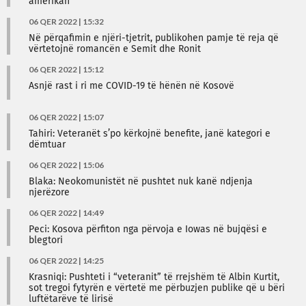
amerikan
06 QER 2022 | 15:32
Në përqafimin e njëri-tjetrit, publikohen pamje të reja që
vërtetojnë romancën e Semit dhe Ronit
06 QER 2022 | 15:12
Asnjë rast i ri me COVID-19 të hënën në Kosovë
06 QER 2022 | 15:07
Tahiri: Veteranët s’po kërkojnë benefite, janë kategori e
dëmtuar
06 QER 2022 | 15:06
Blaka: Neokomunistët në pushtet nuk kanë ndjenja
njerëzore
06 QER 2022 | 14:49
Peci: Kosova përfiton nga përvoja e Iowas në bujqësi e
blegtori
06 QER 2022 | 14:25
Krasniqi: Pushteti i “veteranit” të rrejshëm të Albin Kurtit,
sot tregoi fytyrën e vërtetë me përbuzjen publike që u bëri
luftëtarëve të lirisë