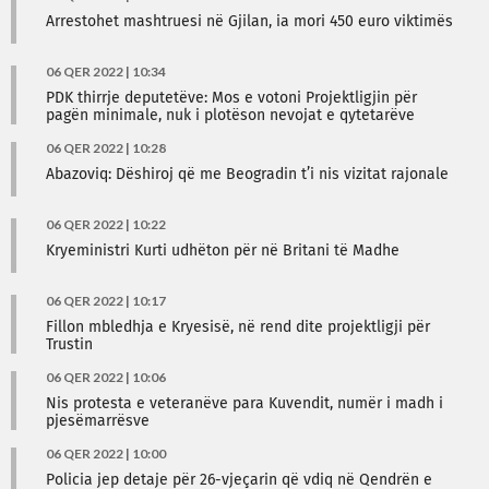
Arrestohet mashtruesi në Gjilan, ia mori 450 euro viktimës
06 QER 2022 | 10:34
PDK thirrje deputetëve: Mos e votoni Projektligjin për
pagën minimale, nuk i plotëson nevojat e qytetarëve
06 QER 2022 | 10:28
Abazoviq: Dëshiroj që me Beogradin t’i nis vizitat rajonale
06 QER 2022 | 10:22
Kryeministri Kurti udhëton për në Britani të Madhe
06 QER 2022 | 10:17
Fillon mbledhja e Kryesisë, në rend dite projektligji për
Trustin
06 QER 2022 | 10:06
Nis protesta e veteranëve para Kuvendit, numër i madh i
pjesëmarrësve
06 QER 2022 | 10:00
Policia jep detaje për 26-vjeçarin që vdiq në Qendrën e