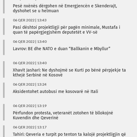
Pesë nxënës dërgohen në Emergjencën e Skenderajt,
dyshohet se u helmuan
06 QER 2022 | 13:43
Pasi dështoi projektligji për pagën minimale, Mustafa i
quan të papërgjegjshëm deputetët e VV-së
06 QER 2022 | 13:40
Lavrov: BE dhe NATO e duan “Ballkanin e Mbyllur”
06 QER 2022 | 13:40
Xhavit Jashari: Ne dyshojmë se Kurti po bënë përpjekje ta
kthejë Serbinë në Kosovë
06 QER 2022 | 13:24
Aksidentohet autobusi me kosovarë në Itali
06 QER 2022 | 13:19
Përfundon protesta, veteranët zotohen të bllokojnë
Kuvendin dhe Qeverinë
06 QER 2022 | 13:17
Tahiri: Qeveria e turpit po tenton ta kalojë projektligjin që