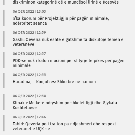
diskriminon kategorinë që e mundësoi lirinë e Kosovës
06 QER 2022 | 13:03
S’ka kuorum për Projektligjin për pagën minimale,
ndërpritet seanca
06 QER 2022 | 12:59
Gashi: Qeveria nuk është e gatshme ta diskutojë temën e
veteranëve
06 QER 2022 | 12:57
PDK-së nuk i kalon mocioni për shtyrje të pikës për pagën
minimale
06 QER 2022 | 12:55
Haradinaj – Konjufcës: Shko bre në hamom
06 QER 2022 | 12:50
Klinaku: Me këtë ndryshim po shkelet ligji dhe Gjykata
Kushtetuese
06 QER 2022 | 12:46
Tahiri: Qeveria po i trajton pa ndjeshmëri dhe respekt
veteranët e UÇK-së