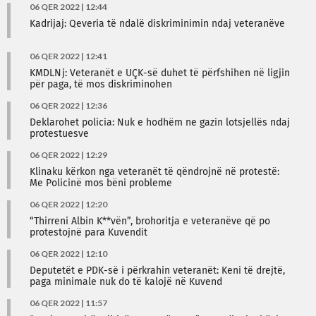
06 QER 2022 | 12:44
Kadrijaj: Qeveria të ndalë diskriminimin ndaj veteranëve
06 QER 2022 | 12:41
KMDLNj: Veteranët e UÇK-së duhet të përfshihen në ligjin
për paga, të mos diskriminohen
06 QER 2022 | 12:36
Deklarohet policia: Nuk e hodhëm ne gazin lotsjellës ndaj
protestuesve
06 QER 2022 | 12:29
Klinaku kërkon nga veteranët të qëndrojnë në protestë:
Me Policinë mos bëni probleme
06 QER 2022 | 12:20
“Thirreni Albin K**vën”, brohoritja e veteranëve që po
protestojnë para Kuvendit
06 QER 2022 | 12:10
Deputetët e PDK-së i përkrahin veteranët: Keni të drejtë,
paga minimale nuk do të kalojë në Kuvend
06 QER 2022 | 11:57