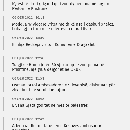
Ky është druri gjigand që i zuri dy persona në lagjen
Pejton në Prishtinë
06 QER 2022 | 16:11
Modelja 17 vjeçare vritet me thikë nga i dashuri xheloz,
babai gjen trupin në ndërtesën e braktisur
06 QER 2022 | 15:59
Emilija Redžepi viziton Komunën e Dragashit
06 QER 2022 | 15:58
Tragjike: Humb jetën 30 vjeçari që e zuri pema në
Prishtinë, një grua dërgohet në QKUK
06 QER 2022 | 15:51
Osmani takoi ambasadoren e Sllovenisë, diskutuan për
zhvillimet në vend dhe rajon
06 QER 2022 | 15:48
Elvana Gjata goditet në mes të palestrës
06 QER 2022 | 15:45
Ademi ia dhuron fanellën e Kosovës ambasadorit