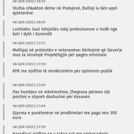
06 QER 2022 | 18:13
Stuhia shkakton dëme në Podujevë, Bulliqi iu bën apel
qytetarëve
06 QER 2022 | 18:01
Lushtaku: Gazi lotsjellës ndaj protestuesve u hodh nga
kati i dytë i Kuvendit
06 QER 2022 | 17:57
Molliqaj në protestën e veteranëve: Kërkojmë që Qeveria
mos ta miratojë Projektligjin për pagën minimale
06 QER 2022 | 17:50
KPK me njoftim të rëndësishëm për opinionin publik
06 QER 2022 | 17:45
Pas humbjes së mbrëmshme, Zhegrova përmes një
postimi e shpreh dashurinë për Kosovën
06 QER 2022 | 17:43
Gjysma e punëtorëve në prodhimtari me paga nën 300
euro
06 QER 2022 | 17:39