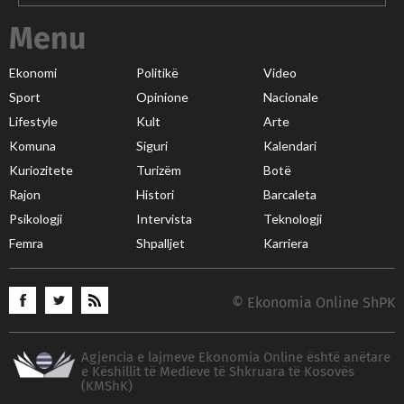
Menu
Ekonomi
Politikë
Video
Sport
Opinione
Nacionale
Lifestyle
Kult
Arte
Komuna
Siguri
Kalendari
Kuriozitete
Turizëm
Botë
Rajon
Histori
Barcaleta
Psikologji
Intervista
Teknologji
Femra
Shpalljet
Karriera
© Ekonomia Online ShPK
Agjencia e lajmeve Ekonomia Online është anëtare
e Këshillit të Medieve të Shkruara të Kosovës
(KMShK)