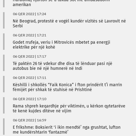
Haradinaj njofton se u takua sot me ambasadorin
amerikan
06 QER 2022 | 17:24
Në Beograd, protestë e vogël kundër vizitës së Lavrovit në
Serbi
06 QER 2022 | 17:21
Godet rrufeja, veriu i Mitrovicës mbetet pa energji
elektrike për një kohë
06 QER 2022 | 17:17
Të paktën 26 të vdekur dhe disa të lënduar pasi një
autobus bie në një humnerë në Indi
06 QER 2022 | 17:11
Këshilli i shkollës “Faik Konica” i fton prindërit t’i marrin
fëmijët për shkak të stuhisë në Prishtinë
06 QER 2022 | 17:10
Rama shpreh keqardhje për viktimën, u kërkon qytetarëve
të kenë kujdes ditëve në vijim
06 QER 2022 | 16:59
E frikshme: Boksierit ‘i ikin mendtë’ nga grushtat, lufton
me kundërshtarin ‘fantazmë’