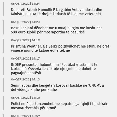
06 QER 2022 | 14:24
Deputeti Fatmir Humolli: E ka gabim Vetëvendosja dhe
Ministri, nuk ka të drejtë kerkush të luaj me veteranët
06 QER 2022 | 14:23
Basri Lenjani dënohet me 6 muaj burgim me kusht dhe
500 euro gjobë për mosraportim të pasurisë
06 QER 2022 | 14:19
Prishtina Weather: Në Serbi po zhvillohet një stuhi, në orët
vijuese mund të kalojë edhe tek ne
06 QER 2022 | 14:17
INDEP prezanton hulumtimin “Politikat e taksimit të
karbonit”: Qeveria të caktojë një çmim që duhet të
paguajnë ndotësit
06 QER 2022 | 14:13
Semi Jaupaj dhe këngëtari kosovar bashkë në ‘UNUM’, u
del videoja krahë për krahë
06 QER 2022 | 14:10
Polici në Pejë kërcënohet me sëpatë nga fqinji i tij, shkak
mosmarrëveshja për pronë
06 QER 2022 | 13:59