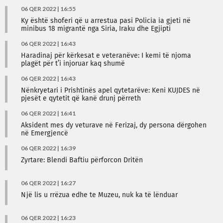
06 QER 2022 | 16:55
Ky është shoferi që u arrestua pasi Policia ia gjeti në
minibus 18 migrantë nga Siria, Iraku dhe Egjipti
06 QER 2022 | 16:43
Haradinaj për kërkesat e veteranëve: I kemi të njoma
plagët për t’i injoruar kaq shumë
06 QER 2022 | 16:43
Nënkryetari i Prishtinës apel qytetarëve: Keni KUJDES në
pjesët e qytetit që kanë drunj përreth
06 QER 2022 | 16:41
Aksident mes dy veturave në Ferizaj, dy persona dërgohen
në Emergjencë
06 QER 2022 | 16:39
Zyrtare: Blendi Baftiu përforcon Dritën
06 QER 2022 | 16:27
Një lis u rrëzua edhe te Muzeu, nuk ka të lënduar
06 QER 2022 | 16:23