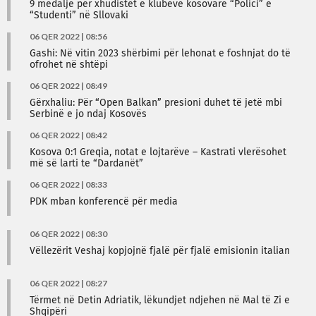
9 medalje për xhudistët e klubeve kosovare “Polici” e
“Studenti” në Sllovaki
06 QER 2022 | 08:56
Gashi: Në vitin 2023 shërbimi për lehonat e foshnjat do të
ofrohet në shtëpi
06 QER 2022 | 08:49
Gërxhaliu: Për “Open Balkan” presioni duhet të jetë mbi
Serbinë e jo ndaj Kosovës
06 QER 2022 | 08:42
Kosova 0:1 Greqia, notat e lojtarëve – Kastrati vlerësohet
më së larti te “Dardanët”
06 QER 2022 | 08:33
PDK mban konferencë për media
06 QER 2022 | 08:30
Vëllezërit Veshaj kopjojnë fjalë për fjalë emisionin italian
06 QER 2022 | 08:27
Tërmet në Detin Adriatik, lëkundjet ndjehen në Mal të Zi e
Shqipëri