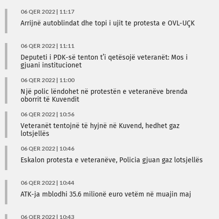
06 QER 2022 | 11:17
Arrijnë autoblindat dhe topi i ujit te protesta e OVL-UÇK
06 QER 2022 | 11:11
Deputeti i PDK-së tenton t’i qetësojë veteranët: Mos i
gjuani institucionet
06 QER 2022 | 11:00
Një polic lëndohet në protestën e veteranëve brenda
oborrit të Kuvendit
06 QER 2022 | 10:56
Veteranët tentojnë të hyjnë në Kuvend, hedhet gaz
lotsjellës
06 QER 2022 | 10:46
Eskalon protesta e veteranëve, Policia gjuan gaz lotsjellës
06 QER 2022 | 10:44
ATK-ja mblodhi 35.6 milionë euro vetëm në muajin maj
06 QER 2022 | 10:43