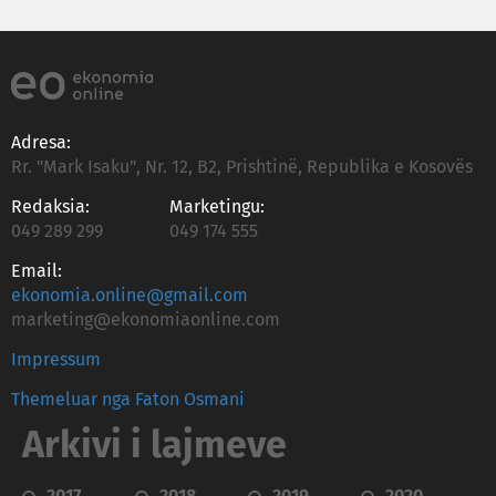
Adresa:
Rr. "Mark Isaku", Nr. 12, B2, Prishtinë, Republika e Kosovës
Redaksia:
Marketingu:
049 289 299
049 174 555
Email:
ekonomia.online@gmail.com
marketing@ekonomiaonline.com
Impressum
Themeluar nga Faton Osmani
Arkivi i lajmeve