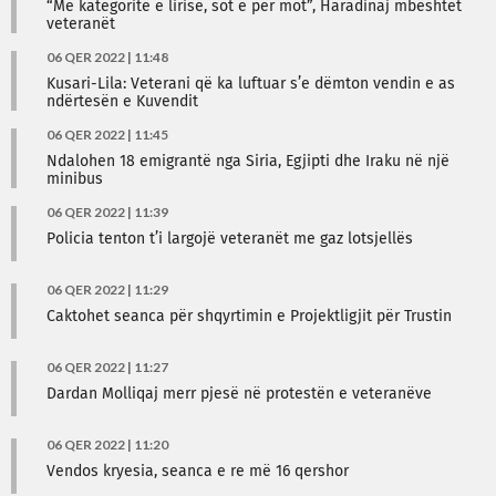
“Me kategoritë e lirisë, sot e për mot”, Haradinaj mbështet
veteranët
06 QER 2022 | 11:48
Kusari-Lila: Veterani që ka luftuar s’e dëmton vendin e as
ndërtesën e Kuvendit
06 QER 2022 | 11:45
Ndalohen 18 emigrantë nga Siria, Egjipti dhe Iraku në një
minibus
06 QER 2022 | 11:39
Policia tenton t’i largojë veteranët me gaz lotsjellës
06 QER 2022 | 11:29
Caktohet seanca për shqyrtimin e Projektligjit për Trustin
06 QER 2022 | 11:27
Dardan Molliqaj merr pjesë në protestën e veteranëve
06 QER 2022 | 11:20
Vendos kryesia, seanca e re më 16 qershor