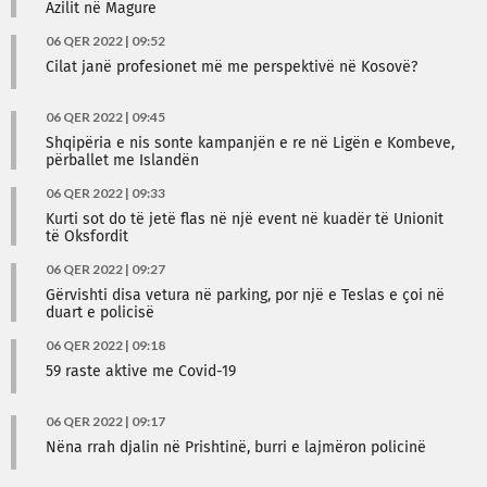
Azilit në Magure
06 QER 2022 | 09:52
Cilat janë profesionet më me perspektivë në Kosovë?
06 QER 2022 | 09:45
Shqipëria e nis sonte kampanjën e re në Ligën e Kombeve,
përballet me Islandën
06 QER 2022 | 09:33
Kurti sot do të jetë flas në një event në kuadër të Unionit
të Oksfordit
06 QER 2022 | 09:27
Gërvishti disa vetura në parking, por një e Teslas e çoi në
duart e policisë
06 QER 2022 | 09:18
59 raste aktive me Covid-19
06 QER 2022 | 09:17
Nëna rrah djalin në Prishtinë, burri e lajmëron policinë