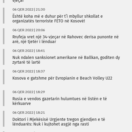
vjeçar
06 QER 2022 | 21:30
Është koha më e duhur për t’i mbyllur shkollat e
organizatës terroriste FETO në Kosovë!
06 QER 2022 | 20:06
Rrufeja vret një 34-vjeçar në Rahovec derisa punonte në
arë, një tjetër i lënduar
06 QER 2022 | 18:41
Nuk ndalen sanksionet amerikane në Ballkan, goditen dy
zyrtarë të lartë
06 QER 2022 | 18:37
Kosova e gatshme për Evropianin e Beach Volley U22
06 QER 2022 | 18:29
Rusia e vendos gazetarin hulumtues në listën e të
kërkuarve
06 QER 2022 | 18:21
Doktori i Mjekësisë Urgjente tregon gjendjen e të
lënduarës: Nuk i kujtohet asgjë nga rasti