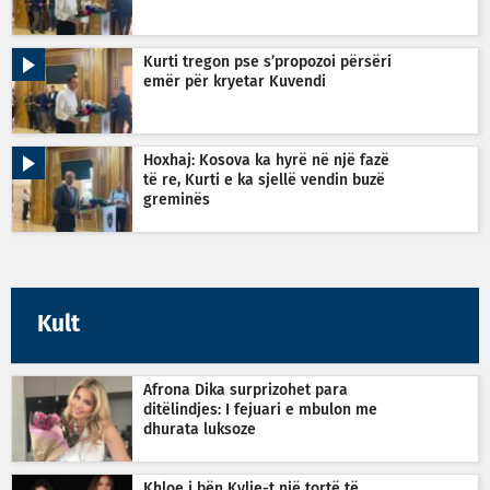
Kurti tregon pse s’propozoi përsëri
emër për kryetar Kuvendi
Hoxhaj: Kosova ka hyrë në një fazë
të re, Kurti e ka sjellë vendin buzë
greminës
Kult
Afrona Dika surprizohet para
ditëlindjes: I fejuari e mbulon me
dhurata luksoze
Khloe i bën Kylie-t një tortë të