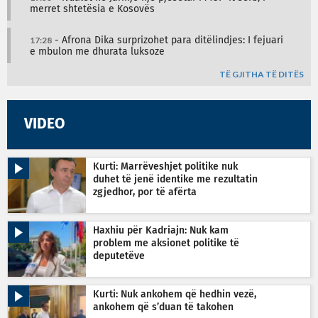
merret shtetësia e Kosovës
17:28
- Afrona Dika surprizohet para ditëlindjes: I fejuari
e mbulon me dhurata luksoze
TË GJITHA TË DITËS
VIDEO
Kurti: Marrëveshjet politike nuk
duhet të jenë identike me rezultatin
zgjedhor, por të afërta
Haxhiu për Kadriajn: Nuk kam
problem me aksionet politike të
deputetëve
Kurti: Nuk ankohem që hedhin vezë,
ankohem që s’duan të takohen