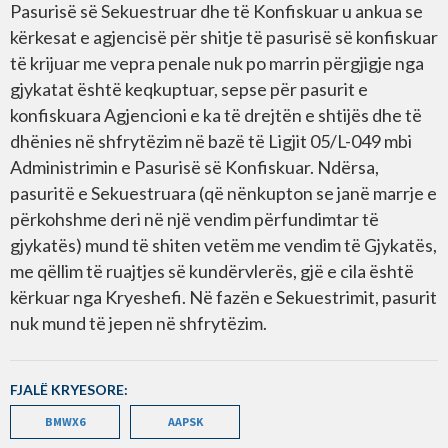
Pasurisë së Sekuestruar dhe të Konfiskuar u ankua se
kërkesat e agjencisë për shitje të pasurisë së konfiskuar
të krijuar me vepra penale nuk po marrin përgjigje nga
gjykatat është keqkuptuar, sepse për pasurit e
konfiskuara Agjencioni e ka të drejtën e shtijës dhe të
dhënies në shfrytëzim në bazë të Ligjit 05/L-049 mbi
Administrimin e Pasurisë së Konfiskuar. Ndërsa,
pasuritë e Sekuestruara (që nënkupton se janë marrje e
përkohshme deri në një vendim përfundimtar të
gjykatës) mund të shiten vetëm me vendim të Gjykatës,
me qëllim të ruajtjes së kundërvlerës, gjë e cila është
kërkuar nga Kryeshefi. Në fazën e Sekuestrimit, pasurit
nuk mund të jepen në shfrytëzim.
FJALË KRYESORE:
BMWX6
AAPSK