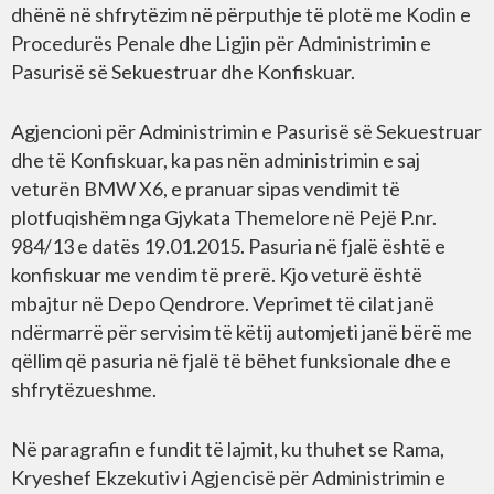
dhënë në shfrytëzim në përputhje të plotë me Kodin e
Procedurës Penale dhe Ligjin për Administrimin e
Pasurisë së Sekuestruar dhe Konfiskuar.
Agjencioni për Administrimin e Pasurisë së Sekuestruar
dhe të Konfiskuar, ka pas nën administrimin e saj
veturën BMW X6, e pranuar sipas vendimit të
plotfuqishëm nga Gjykata Themelore në Pejë P.nr.
984/13 e datës 19.01.2015. Pasuria në fjalë është e
konfiskuar me vendim të prerë. Kjo veturë është
mbajtur në Depo Qendrore. Veprimet të cilat janë
ndërmarrë për servisim të këtij automjeti janë bërë me
qëllim që pasuria në fjalë të bëhet funksionale dhe e
shfrytëzueshme.
Në paragrafin e fundit të lajmit, ku thuhet se Rama,
Kryeshef Ekzekutiv i Agjencisë për Administrimin e