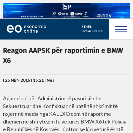
E DIEL
09 GUS 2026
Reagon AAPSK për raportimin e BMW
X6
| 25 NËN 2016 | 15:21 |
Nga
Agjencioni për Administrim të pasurisë dhe
Sekuestruar dhe Konfiskuar në bazë të shkrimit të
nxjerr në media nga KALLXO.com në raport me
dhënien në shfrytëzim
të veturës BMW X6 tek Policia
e Republikës së Kosovës, njofton se kjo veturë është