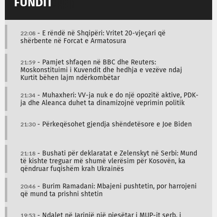
FUNDIT
22:08
- E rëndë në Shqipëri: Vritet 20-vjeçari që
shërbente në Forcat e Armatosura
21:59
- Pamjet shfaqen në BBC dhe Reuters:
Moskonstituimi i Kuvendit dhe hedhja e vezëve ndaj
Kurtit bëhen lajm ndërkombëtar
21:34
- Muhaxheri: VV-ja nuk e do një opozitë aktive, PDK-
ja dhe Aleanca duhet ta dinamizojnë veprimin politik
21:30
- Përkeqësohet gjendja shëndetësore e Joe Biden
21:18
- Bushati për deklaratat e Zelenskyt në Serbi: Mund
të kishte treguar më shumë vlerësim për Kosovën, ka
qëndruar fuqishëm krah Ukrainës
20:46
- Burim Ramadani: Mbajeni pushtetin, por harrojeni
që mund ta prishni shtetin
19:53
- Ndalet në Jarinjë një pjesëtar i MUP-it serb, i