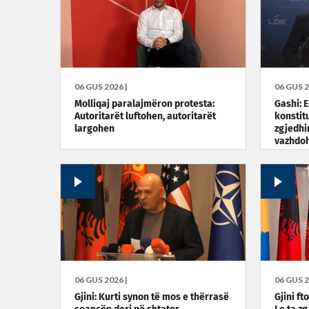
06 GUS 2026 |
06 GUS 2
Molliqaj paralajmëron protesta:
Gashi: 
Autoritarët luftohen, autoritarët
konstit
largohen
zgjedhi
vazhdoh
e presi
06 GUS 2026 |
06 GUS 2
Gjini: Kurti synon të mos e thërrasë
Gjini ft