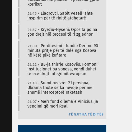
korrikut
21:45
- Lladrovci: Sabit Veseli ishte
inspirim për të rinjtë atdhetarë
21:37
- Kryeziu-Hyseni: Opozita po na
çon drejt një procesi të ri zgjedhor
21:30
- Përditësimi i fundit: Deri në 90
minuta pritje për të dalë nga Kosova
në këtë pikë kufitare
21:22
- BE-ja thirrje Kosovës: Formoni
institucionet pa vonesa, vendi duhet
të ecë drejt integrimit evropian
21:13
- Sulmi rus vret 21 persona,
Ukraina thotë se ka nevojë për më
shumë interceptorë raketash
21:07
- Merr fund dilema e Vinicius, ja
vendimi që mori Reali
TË GJITHA TË DITËS