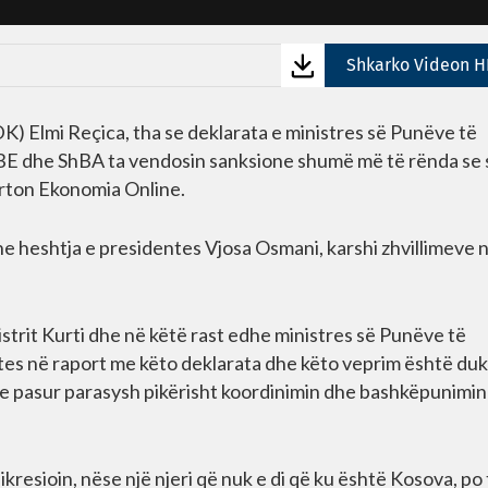
Shkarko Videon H
) Elmi Reçica, tha se deklarata e ministres së Punëve të
BE dhe ShBA ta vendosin sanksione shumë më të rënda se 
porton Ekonomia Online.
he heshtja e presidentes Vjosa Osmani, karshi zhvillimeve 
trit Kurti dhe në këtë rast edhe ministres së Punëve të
es në raport me këto deklarata dhe këto veprim është duk
 pasur parasysh pikërisht koordinimin dhe bashkëpunimi
ikresioin, nëse një njeri që nuk e di që ku është Kosova, po 