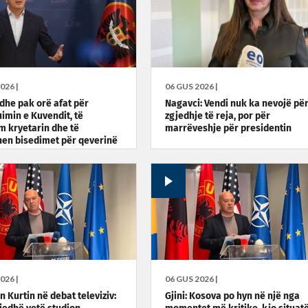
026 |
06 GUS 2026 |
Edhe pak orë afat për
Nagavci: Vendi nuk ka nevojë pë
uimin e Kuvendit, të
zgjedhje të reja, por për
m kryetarin dhe të
marrëveshje për presidentin
en bisedimet për qeverinë
dentin
026 |
06 GUS 2026 |
on Kurtin në debat televiziv:
Gjini: Kosova po hyn në një nga