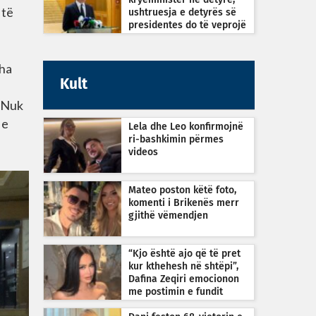
kryeministër në detyrë,
 të
ushtruesja e detyrës së
presidentes do të veprojë
sipas Kushtetutës
tha
Kult
. Nuk
 e
Lela dhe Leo konfirmojnë
ri-bashkimin përmes
videos
Mateo poston këtë foto,
komenti i Brikenës merr
gjithë vëmendjen
“Kjo është ajo që të pret
kur kthehesh në shtëpi”,
Dafina Zeqiri emocionon
me postimin e fundit