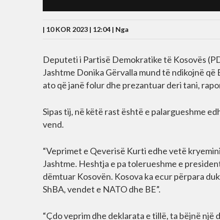
| 10 KOR 2023 | 12:04 |
Nga
Deputeti i Partisë Demokratike të Kosovës (PDK
Jashtme Donika Gërvalla mund të ndikojnë që 
ato që janë folur dhe prezantuar deri tani, ra
Sipas tij, në këtë rast është e palargueshme ed
vend.
“Veprimet e Qeverisë Kurti edhe vetë kryeminis
Jashtme. Heshtja e pa tolerueshme e president
dëmtuar Kosovën. Kosova ka ecur përpara duke
ShBA, vendet e NATO dhe BE”.
“Çdo veprim dhe deklarata e tillë, ta bëjnë një d