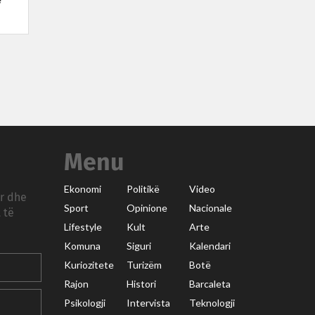
ë
Menu
Ekonomi
Politikë
Video
ar dhe
Sport
Opinione
Nacionale
 të
Lifestyle
Kult
Arte
Komuna
Siguri
Kalendari
Kuriozitete
Turizëm
Botë
Rajon
Histori
Barcaleta
Psikologji
Intervista
Teknologji