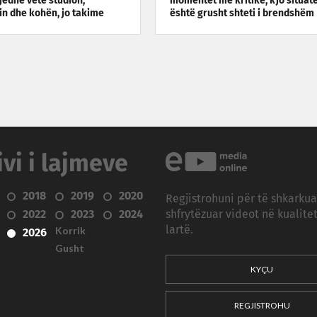
gjedhë vetë studion,
momentet më kritike, kjo situat
in dhe kohën, jo takime
është grusht shteti i brendshëm
ivi i lajmeve
2018
2019
2020
Regjistrohuni për të shkarku
2022
2023
2024
shfrytëzuar videot në kualitet
Korrik
lartë.
2026
Gusht
KYÇU
REGJISTROHU