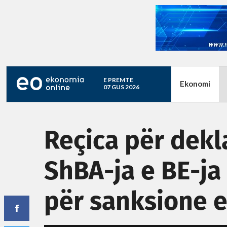
E PREMTE
Ekonomi
07 GUS 2026
Reçica për dekl
ShBA-ja e BE-j
për sanksione 