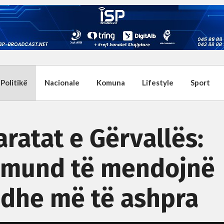
Politikë
Nacionale
Komuna
Lifestyle
Sport
aratat e Gërvallës:
a mund të mendojnë
edhe më të ashpra