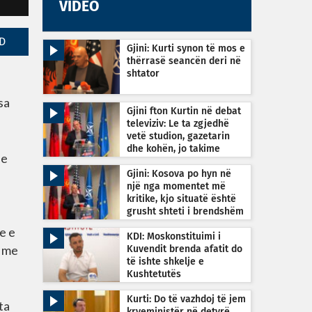
VIDEO
D
Gjini: Kurti synon të mos e
thërrasë seancën deri në
shtator
sa
Gjini fton Kurtin në debat
televiziv: Le ta zgjedhë
vetë studion, gazetarin
dhe kohën, jo takime
ne
private
Gjini: Kosova po hyn në
një nga momentet më
kritike, kjo situatë është
grusht shteti i brendshëm
e e
KDI: Moskonstituimi i
n me
Kuvendit brenda afatit do
të ishte shkelje e
Kushtetutës
Kurti: Do të vazhdoj të jem
ta