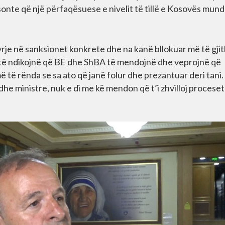
besonte që një përfaqësuese e nivelit të tillë e Kosovës mund
yrje në sanksionet konkrete dhe na kanë bllokuar më të gji
 të ndikojnë që BE dhe ShBA të mendojnë dhe veprojnë që
të rënda se sa ato që janë folur dhe prezantuar deri tani
dhe ministre, nuk e di me kë mendon që t’i zhvilloj proceset