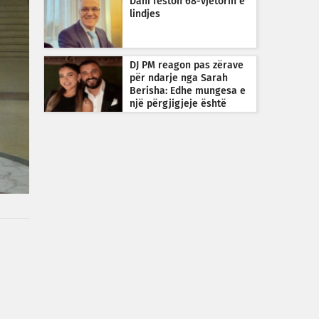
Dani feston 68-vjetorin e
lindjes
DJ PM reagon pas zërave
për ndarje nga Sarah
Berisha: Edhe mungesa e
një përgjigjeje është
përgjigje