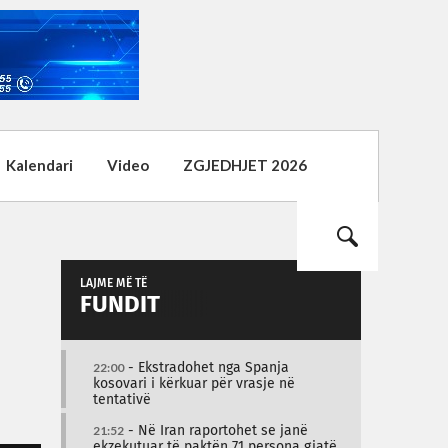
Kalendari
Video
ZGJEDHJET 2026
LAJME MË TË
FUNDIT
22:00
- Ekstradohet nga Spanja
kosovari i kërkuar për vrasje në
tentativë
21:52
- Në Iran raportohet se janë
ekzekutuar të paktën 71 persona gjatë