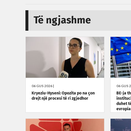
Të ngjashme
06 GUS 2026 |
06 GUS 2
Kryeziu-Hyseni: Opozita po na çon
BE-ja t
drejt një procesi të ri zgjedhor
institu
duhet të
evropia