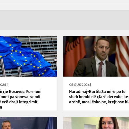
026 |
06 GUS 2026 |
hirrje Kosovës: Formoni
Haradinaj-Kurtit: Sa mirë po të
cionet pa vonesa, vendi
sheh kombi në çfarë derexhe ke
 ecë drejt integrimit
ardhë, mos lësho pe, krejt ose hi
n