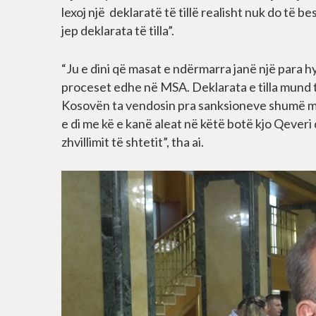
lexoj një deklaratë të tillë realisht nuk do të 
jep deklarata të tilla”.
“Ju e dini që masat e ndërmarra janë një para h
proceset edhe në MSA. Deklarata e tilla mund
Kosovën ta vendosin pra sanksioneve shumë më 
e di me kë e kanë aleat në këtë botë kjo Qeveri 
zhvillimit të shtetit”, tha ai.