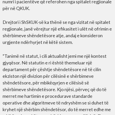
numri i pacientëve që referohen nga spitalet regjionale
për në QKUK.
Drejtori i ShSKUK-së ka thënë se nga vizitat në spitalet
regjionale, janë vërejtur një efikasitet i ulët në ofrimin e
shërbimeve shëndetësore atje, andaj e konsideron
urgjente ndërhyrjet në këtë sistem.
“Tanimë në statut, i cili aktualisht jemi me një kontest
gjyqësor. Në statutin e ri është themeluar një
departament për çështje shëndetësore në të cilin
ekziston një divizion për cilësinë e shërbimeve
shëndetësore, për mbikëqyrjen e cilësisë së
shërbimeve shëndetësore. Kjo njësi, përveç që do të
merret me hartimin e procedurave standarde
operative dhe algoritmeve të ndryshëm se si duhet të
kryhet një shërbim shëndetësor, do të merret edhe me