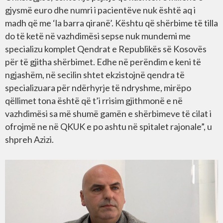
gjysmë euro dhe numri i pacientëve nuk është aq i
madh që me ‘la barra qiranë’. Kështu që shërbime të tilla
do të ketë në vazhdimësi sepse nuk mundemi me
specializu komplet Qendrat e Republikës së Kosovës
për të gjitha shërbimet. Edhe në perëndim e keni të
ngjashëm, në secilin shtet ekzistojnë qendra të
specializuara për ndërhyrje të ndryshme, mirëpo
qëllimet tona është që t’i rrisim gjithmonë e në
vazhdimësi sa më shumë gamën e shërbimeve të cilat i
ofrojmë ne në QKUK e po ashtu në spitalet rajonale”, u
shpreh Azizi.