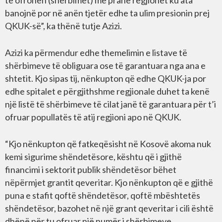
të ofrohen (shërbimet) më pranë regjionet ku ata
banojnë por në anën tjetër edhe ta ulim presionin prej
QKUK-së”, ka thënë tutje Azizi.
Azizi ka përmendur edhe themelimin e listave të
shërbimeve të obliguara ose të garantuara nga ana e
shtetit. Kjo sipas tij, nënkupton që edhe QKUK-ja por
edhe spitalet e përgjithshme regjionale duhet ta kenë
një listë të shërbimeve të cilat janë të garantuara për t’i
ofruar popullatës të atij regjioni apo në QKUK.
“Kjo nënkupton që fatkeqësisht në Kosovë akoma nuk
kemi sigurime shëndetësore, kështu që i gjithë
financimi i sektorit publik shëndetësor bëhet
nëpërmjet grantit qeveritar. Kjo nënkupton që e gjithë
puna e stafit qoftë shëndetësor, qoftë mbështetës
shëndetësor, bazohet në një grant qeveritar i cili është
dhënë për tu ofruar një numër i shërbimeve