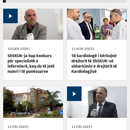
10 QER 2024 |
11 KOR 2023 |
ShSKUK-ja hap konkurs
18 kardiologë i kërkojnë
për specialistë e
drejtorit të ShSKUK-së
infermierë, kaq do të jetë
shkarkimin e drejtorit të
numri i të punësuarve
Kardiologjisë
21 PRI 2022 |
11 PRI 2022 |