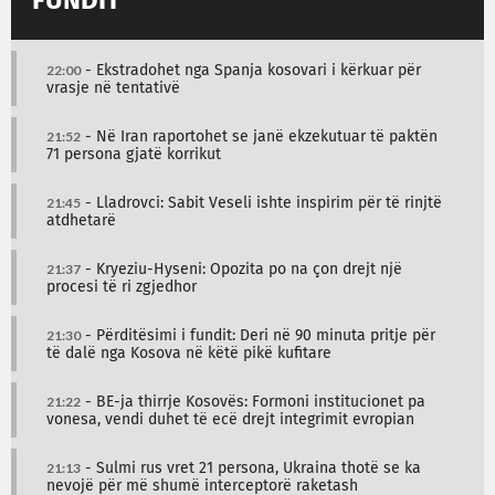
FUNDIT
22:00
- Ekstradohet nga Spanja kosovari i kërkuar për
vrasje në tentativë
21:52
- Në Iran raportohet se janë ekzekutuar të paktën
71 persona gjatë korrikut
21:45
- Lladrovci: Sabit Veseli ishte inspirim për të rinjtë
atdhetarë
21:37
- Kryeziu-Hyseni: Opozita po na çon drejt një
procesi të ri zgjedhor
21:30
- Përditësimi i fundit: Deri në 90 minuta pritje për
të dalë nga Kosova në këtë pikë kufitare
21:22
- BE-ja thirrje Kosovës: Formoni institucionet pa
vonesa, vendi duhet të ecë drejt integrimit evropian
21:13
- Sulmi rus vret 21 persona, Ukraina thotë se ka
nevojë për më shumë interceptorë raketash