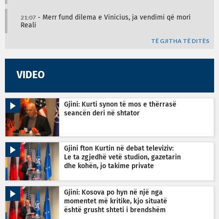
21:07
- Merr fund dilema e Vinicius, ja vendimi që mori
Reali
TË GJITHA TË DITËS
VIDEO
Gjini: Kurti synon të mos e thërrasë
seancën deri në shtator
Gjini fton Kurtin në debat televiziv:
Le ta zgjedhë vetë studion, gazetarin
dhe kohën, jo takime private
Gjini: Kosova po hyn në një nga
momentet më kritike, kjo situatë
është grusht shteti i brendshëm