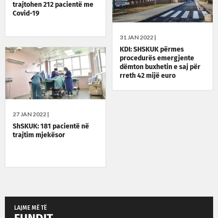
trajtohen 212 pacientë me
Covid-19
31 JAN 2022 |
KDI: SHSKUK përmes
procedurës emergjente
dëmton buxhetin e saj për
rreth 42 mijë euro
27 JAN 2022 |
ShSKUK: 181 pacientë në
trajtim mjekësor
LAJME MË TË