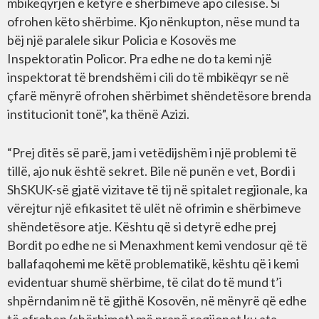
mbikëqyrjen e këtyre e shërbimeve apo cilësisë. Si
ofrohen këto shërbime. Kjo nënkupton, nëse mund ta
bëj një paralele sikur Policia e Kosovës me
Inspektoratin Policor. Pra edhe ne do ta kemi një
inspektorat të brendshëm i cili do të mbikëqyr se në
çfarë mënyrë ofrohen shërbimet shëndetësore brenda
institucionit tonë”, ka thënë Azizi.
“Prej ditës së parë, jam i vetëdijshëm i një problemi të
tillë, ajo nuk është sekret. Bile në punën e vet, Bordi i
ShSKUK-së gjatë vizitave të tij në spitalet regjionale, ka
vërejtur një efikasitet të ulët në ofrimin e shërbimeve
shëndetësore atje. Kështu që si detyrë edhe prej
Bordit po edhe ne si Menaxhment kemi vendosur që të
ballafaqohemi me këtë problematikë, kështu që i kemi
evidentuar shumë shërbime, të cilat do të mund t’i
shpërndanim në të gjithë Kosovën, në mënyrë që edhe