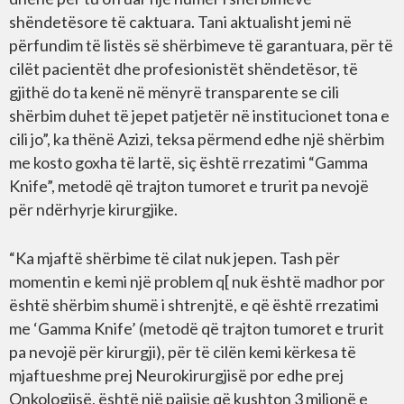
shëndetësore të caktuara. Tani aktualisht jemi në
përfundim të listës së shërbimeve të garantuara, për të
cilët pacientët dhe profesionistët shëndetësor, të
gjithë do ta kenë në mënyrë transparente se cili
shërbim duhet të jepet patjetër në institucionet tona e
cili jo”, ka thënë Azizi, teksa përmend edhe një shërbim
me kosto goxha të lartë, siç është rrezatimi “Gamma
Knife”, metodë që trajton tumoret e trurit pa nevojë
për ndërhyrje kirurgjike.
“Ka mjaftë shërbime të cilat nuk jepen. Tash për
momentin e kemi një problem q[ nuk është madhor por
është shërbim shumë i shtrenjtë, e që është rrezatimi
me ‘Gamma Knife’ (metodë që trajton tumoret e trurit
pa nevojë për kirurgji), për të cilën kemi kërkesa të
mjaftueshme prej Neurokirurgjisë por edhe prej
Onkologjisë, është një pajisje që kushton 3 milionë e