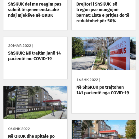
ShSKUK del me reagim pas
Drejtori i ShSKUK-së
sulmit të qenve endacakë
tregon pse mungojnë
ndaj mjekëve në QKUK
barnat: Lista e pritjes do të
reduktohet për 50%
20 MAR 2022 |
ShSKUK: Në trajtim janë 14
pacientë me COVID-19
16 SHK 2022 |
Në ShSKUK po trajtohen
141 pacientë nga COVID-19
06 SHK 2022 |
Në QKUK dhe spitale po