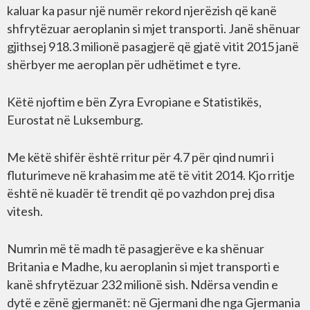
kaluar ka pasur një numër rekord njerëzish që kanë
shfrytëzuar aeroplanin si mjet transporti. Janë shënuar
gjithsej 918.3 milionë pasagjerë që gjatë vitit 2015 janë
shërbyer me aeroplan për udhëtimet e tyre.
Këtë njoftim e bën Zyra Evropiane e Statistikës,
Eurostat në Luksemburg.
Me këtë shifër është rritur për 4.7 për qind numri i
fluturimeve në krahasim me atë të vitit 2014. Kjo rritje
është në kuadër të trendit që po vazhdon prej disa
vitesh.
Numrin më të madh të pasagjerëve e ka shënuar
Britania e Madhe, ku aeroplanin si mjet transporti e
kanë shfrytëzuar 232 milionë sish. Ndërsa vendin e
dytë e zënë gjermanët: në Gjermani dhe nga Gjermania