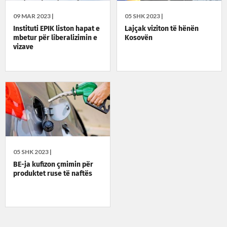
09 MAR 2023 |
05 SHK 2023 |
Instituti EPIK liston hapat e
Lajçak viziton të hënën
mbetur për liberalizimin e
Kosovën
vizave
05 SHK 2023 |
BE-ja kufizon çmimin për
produktet ruse të naftës