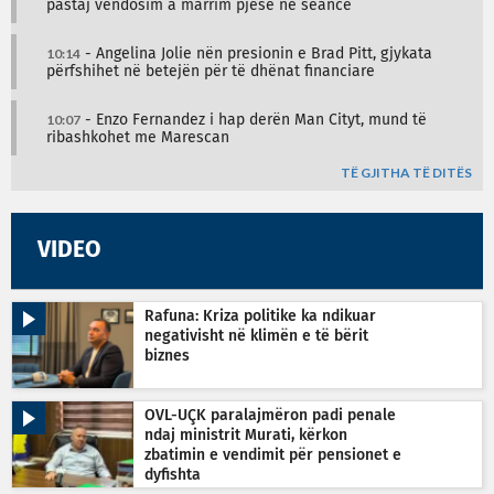
pastaj vendosim a marrim pjesë në seancë
10:14
- Angelina Jolie nën presionin e Brad Pitt, gjykata
përfshihet në betejën për të dhënat financiare
10:07
- Enzo Fernandez i hap derën Man Cityt, mund të
ribashkohet me Marescan
TË GJITHA TË DITËS
VIDEO
Rafuna: Kriza politike ka ndikuar
negativisht në klimën e të bërit
biznes
OVL-UÇK paralajmëron padi penale
ndaj ministrit Murati, kërkon
zbatimin e vendimit për pensionet e
dyfishta