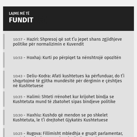
LAJME MË TË
FUNDIT
10:57
- Haziri: Shpresoj që sot t’u jepet shans zgjidhjeve
politike për normalizimin e Kuvendit
10:53
- Hoxhaj: Kurti po përpiqet ta nënshtrojë opozitën
10:43
- Deliu-Kodra: Afati kushtetues ka përfunduar, do t’i
shqyrtojmë të gjitha mundësitë për dërgimin e çështjes
në Kushtetuese
10:35
- Halimi: Shteti rrënohet kur krijohet bindja se
Kushtetuta mund të zbatohet sipas bindjeve politike
10:30
- Haxhiu: Kushdo që mendon se po shkelet
Kushtetuta, le t’i drejtohet Gjykatës Kushtetuese
10:25
- Rugova: Fillimisht mbledhja e grupit parlamentar,