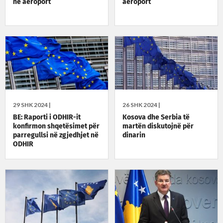
në aeroport
aeroport
29 SHK 2024 |
26 SHK 2024 |
BE: Raporti i ODHIR-it
Kosova dhe Serbia të
konfirmon shqetësimet për
martën diskutojnë për
parregullsi në zgjedhjet në
dinarin
ODHIR