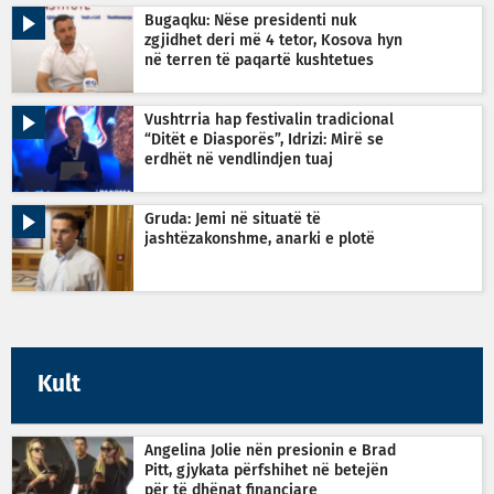
Bugaqku: Nëse presidenti nuk
zgjidhet deri më 4 tetor, Kosova hyn
në terren të paqartë kushtetues
Vushtrria hap festivalin tradicional
“Ditët e Diasporës”, Idrizi: Mirë se
erdhët në vendlindjen tuaj
Gruda: Jemi në situatë të
jashtëzakonshme, anarki e plotë
Kult
Angelina Jolie nën presionin e Brad
Pitt, gjykata përfshihet në betejën
për të dhënat financiare