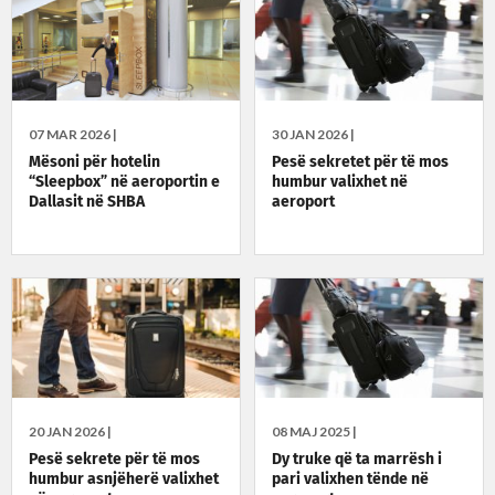
07 MAR 2026 |
30 JAN 2026 |
Mësoni për hotelin
Pesë sekretet për të mos
“Sleepbox” në aeroportin e
humbur valixhet në
Dallasit në SHBA
aeroport
20 JAN 2026 |
08 MAJ 2025 |
Pesë sekrete për të mos
Dy truke që ta marrësh i
humbur asnjëherë valixhet
pari valixhen tënde në