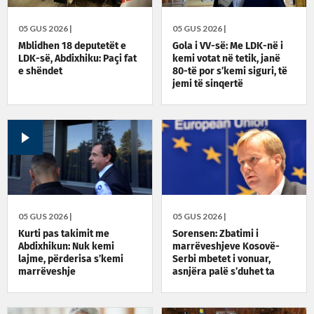
05 GUS 2026 |
05 GUS 2026 |
Mblidhen 18 deputetët e
Gola i VV-së: Me LDK-në i
LDK-së, Abdixhiku: Paçi fat
kemi votat në tetik, janë
e shëndet
80-të por s’kemi siguri, të
jemi të sinqertë
05 GUS 2026 |
05 GUS 2026 |
Kurti pas takimit me
Sorensen: Zbatimi i
Abdixhikun: Nuk kemi
marrëveshjeve Kosovë-
lajme, përderisa s’kemi
Serbi mbetet i vonuar,
marrëveshje
asnjëra palë s’duhet ta
presë tjetrën