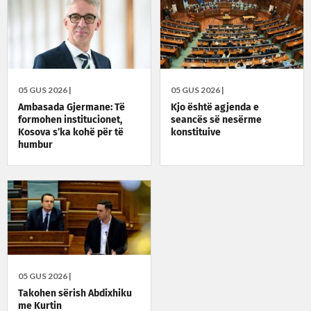
05 GUS 2026 |
05 GUS 2026 |
Ambasada Gjermane: Të
Kjo është agjenda e
formohen institucionet,
seancës së nesërme
Kosova s’ka kohë për të
konstituive
humbur
05 GUS 2026 |
Takohen sërish Abdixhiku
me Kurtin