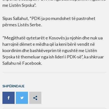
me Listên Srpska”.
Sipas Sallahut, “PDK-ja po mundohet të pastrohet
përmes Listës Serbe.
”Megjithatë qytetarët e Kosovës ju njohin dhe nuk ua
harrojnë dëmet e mëdha që ia keni bërë vendit në
koordinim dhe bashkëveprim të ngushtë me Listën
Srpska të themeluar nga ish lideri i PDK-së”, ka shkruar
Sallahu në Facebook.
SHPËRNDAJE