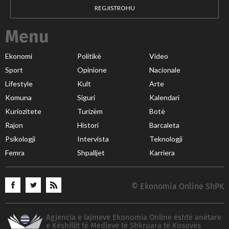
REGJISTROHU
Menu
Ekonomi
Politikë
Video
Sport
Opinione
Nacionale
Lifestyle
Kult
Arte
Komuna
Siguri
Kalendari
Kuriozitete
Turizëm
Botë
Rajon
Histori
Barcaleta
Psikologji
Intervista
Teknologji
Femra
Shpalljet
Karriera
© Ekonomia Online ShPK
Agjencia e lajmeve Ekonomia Online është anëtare
e Këshillit të Medieve të Shkruara të Kosovës