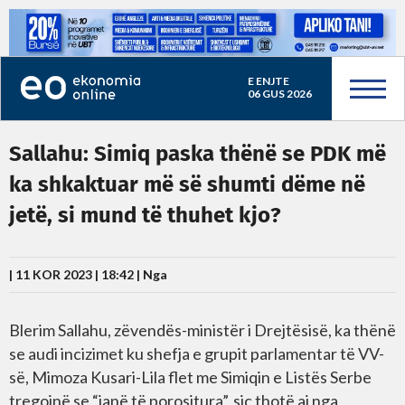
E ENJTE
06 GUS 2026
Sallahu: Simiq paska thënë se PDK më
ka shkaktuar më së shumti dëme në
jetë, si mund të thuhet kjo?
| 11 KOR 2023 | 18:42 |
Nga
Blerim Sallahu, zëvendës-ministër i Drejtësisë, ka thënë
se audi incizimet ku shefja e grupit parlamentar të VV-
së, Mimoza Kusari-Lila flet me Simiqin e Listës Serbe
tregojnë se “janë të porositura”, siç thotë ai nga