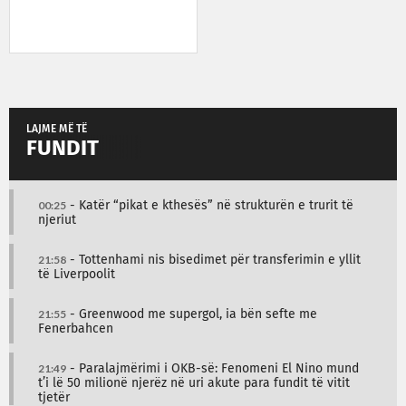
LAJME MË TË
FUNDIT
00:25
- Katër “pikat e kthesës” në strukturën e trurit të
njeriut
21:58
- Tottenhami nis bisedimet për transferimin e yllit
të Liverpoolit
21:55
- Greenwood me supergol, ia bën sefte me
Fenerbahcen
21:49
- Paralajmërimi i OKB-së: Fenomeni El Nino mund
t’i lë 50 milionë njerëz në uri akute para fundit të vitit
tjetër