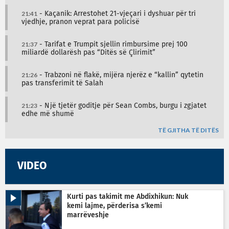
21:41
- Kaçanik: Arrestohet 21-vjeçari i dyshuar për tri
vjedhje, pranon veprat para policisë
21:37
- Tarifat e Trumpit sjellin rimbursime prej 100
miliardë dollarësh pas “Ditës së Çlirimit”
21:26
- Trabzoni në flakë, mijëra njerëz e “kallin” qytetin
pas transferimit të Salah
21:23
- Një tjetër goditje për Sean Combs, burgu i zgjatet
edhe më shumë
TË GJITHA TË DITËS
VIDEO
Kurti pas takimit me Abdixhikun: Nuk
kemi lajme, përderisa s’kemi
marrëveshje