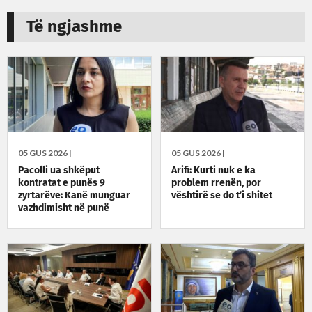
Të ngjashme
05 GUS 2026 |
05 GUS 2026 |
Pacolli ua shkëput
Arifi: Kurti nuk e ka
kontratat e punës 9
problem rrenën, por
zyrtarëve: Kanë munguar
vështirë se do t’i shitet
vazhdimisht në punë