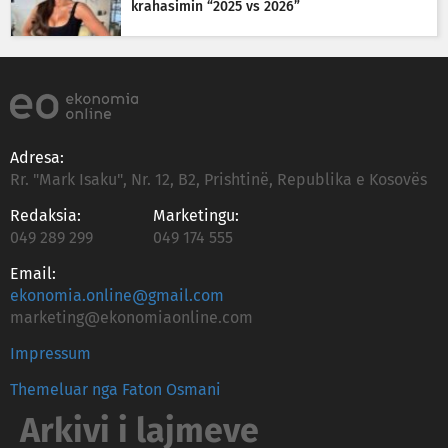
krahasimin “2025 vs 2026”
Adresa:
Rr. "Mark Isaku", Nr. 12, B2, Prishtinë, Republika e Kosovës
Redaksia:
Marketingu:
049 289 299
049 174 555
Email:
ekonomia.online@gmail.com
marketing@ekonomiaonline.com
Impressum
Themeluar nga Faton Osmani
Arkivi i lajmeve