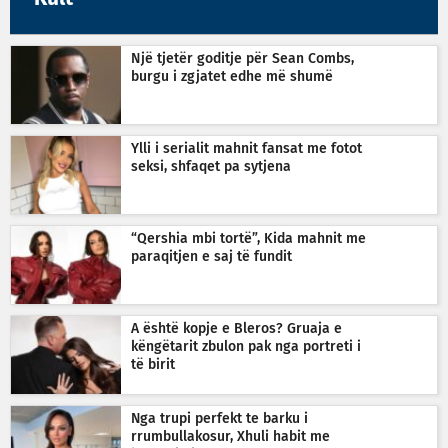
Një tjetër goditje për Sean Combs,
burgu i zgjatet edhe më shumë
Ylli i serialit mahnit fansat me fotot
seksi, shfaqet pa sytjena
“Qershia mbi tortë”, Kida mahnit me
paraqitjen e saj të fundit
A është kopje e Bleros? Gruaja e
këngëtarit zbulon pak nga portreti i
të birit
Nga trupi perfekt te barku i
rrumbullakosur, Xhuli habit me