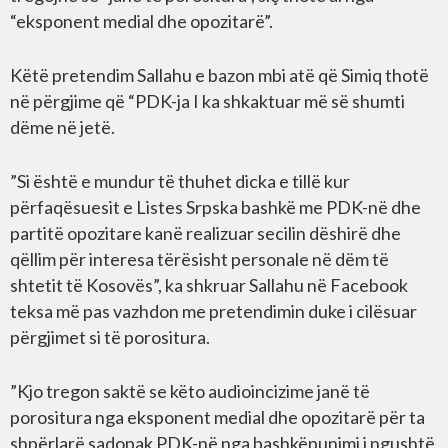
“eksponent medial dhe opozitarë”.
Këtë pretendim Sallahu e bazon mbi atë që Simiq thotë
në përgjime që “PDK-ja I ka shkaktuar më së shumti
dëme në jetë.
”Si është e mundur të thuhet dicka e tillë kur
përfaqësuesit e Listes Srpska bashkë me PDK-në dhe
partitë opozitare kanë realizuar secilin dëshirë dhe
qëllim për interesa tërësisht personale në dëm të
shtetit të Kosovës”, ka shkruar Sallahu në Facebook
teksa më pas vazhdon me pretendimin duke i cilësuar
përgjimet si të porositura.
”Kjo tregon saktë se këto audioincizime janë të
porositura nga eksponent medial dhe opozitarë për ta
shpërlarë sadopak PDK-në nga bashkëpunimi i ngushtë