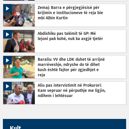
Zemaj: Barra e përgjegjësisë për
krijimin e institucioneve të reja bie
mbi Albin Kurtin
Abdixhiku pas takimit të GP: Më
lejoni pak kohë, nuk ka asgjë tjetër
Baraliu: VV dhe LDK duhet të arrijnë
marrëveshje, ndryshe do të dihet
kush është fajtor për zgjedhjet e
reja
Aliu pas intervistimit në Prokurori:
Kam vepruar në përputhje me ligjin,
ndihem i lehtësuar
Kult