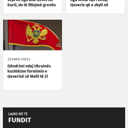
Kurti, do të fillojmë grevën
Qeverie që e zhyti në
varfëri Kosovën
22 MAR 2022 |
Qëndrimi ndaj Ukrainës
kushtëzon formimin e
Qeverisë së Malit të Zi
LAJME MË TË
FUNDIT