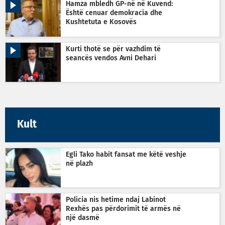
Hamza mbledh GP-në në Kuvend:
Është cenuar demokracia dhe
Kushtetuta e Kosovës
Kurti thotë se për vazhdim të
seancës vendos Avni Dehari
Kult
Egli Tako habit fansat me këtë veshje
në plazh
Policia nis hetime ndaj Labinot
Rexhës pas përdorimit të armës në
një dasmë