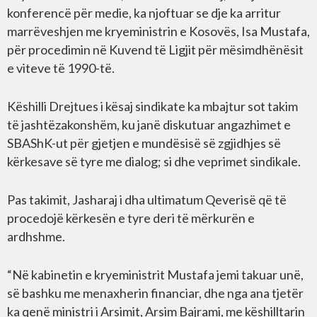
konferencë për medie, ka njoftuar se dje ka arritur
marrëveshjen me kryeministrin e Kosovës, Isa Mustafa,
për procedimin në Kuvend të Ligjit për mësimdhënësit
e viteve të 1990-të.
Këshilli Drejtues i kësaj sindikate ka mbajtur sot takim
të jashtëzakonshëm, ku janë diskutuar angazhimet e
SBAShK-ut për gjetjen e mundësisë së zgjidhjes së
kërkesave së tyre me dialog; si dhe veprimet sindikale.
Pas takimit, Jasharaj i dha ultimatum Qeverisë që të
procedojë kërkesën e tyre deri të mërkurën e
ardhshme.
“Në kabinetin e kryeministrit Mustafa jemi takuar unë,
së bashku me menaxherin financiar, dhe nga ana tjetër
ka qenë ministri i Arsimit, Arsim Bajrami, me këshilltarin