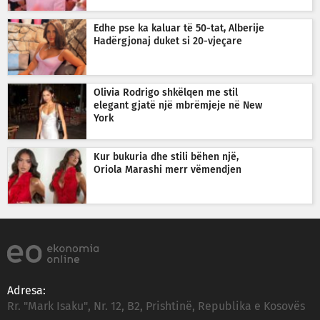
Edhe pse ka kaluar të 50-tat, Alberije
Hadërgjonaj duket si 20-vjeçare
Olivia Rodrigo shkëlqen me stil
elegant gjatë një mbrëmjeje në New
York
Kur bukuria dhe stili bëhen një,
Oriola Marashi merr vëmendjen
Adresa:
Rr. "Mark Isaku", Nr. 12, B2, Prishtinë, Republika e Kosovës