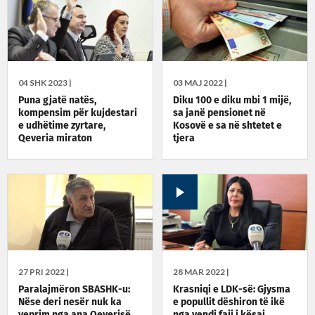
04 SHK 2023 |
03 MAJ 2022 |
Puna gjatë natës,
Diku 100 e diku mbi 1 mijë,
kompensim për kujdestari
sa janë pensionet në
e udhëtime zyrtare,
Kosovë e sa në shtetet e
Qeveria miraton
tjera
rregulloret që lidhen me
pagesat në sektorin publik
27 PRI 2022 |
28 MAR 2022 |
Paralajmëron SBASHK-u:
Krasniqi e LDK-së: Gjysma
Nëse deri nesër nuk ka
e popullit dëshiron të ikë
veprim nga ana Qeverisë
nga vendi faji i kësaj