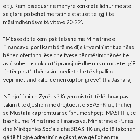
e tij. Kemi biseduar në mënyrë konkrete lidhur me atë
se çfarë po bëhet me fatin e statusit të ligjit të
mësimdhënësve të viteve 90-99”.
“Mbase do të kemi pak telashe me Ministrinë e
Financave, por i kam bërë me dije kryeministrit se nëse
bëhen oferta tallëse dhe fyese për mësimdhënësit e
asaj kohe, ne nuk do t’i pranojmë dhe nuk na mbetet gjë
tjetër pos t’i thërrasim mediet dhe të shpallim
veprimet sindikale, që nënkupton grevë”, tha Jasharaj.
Në njoftimin e Zyrës së Kryeministrit, të lëshuar pas
takimit të djeshëm me drejtuesit e SBAShK-ut, thuhej
se Mustafa ka premtuar se “shumë shpejt, MASHT-i, së
bashku me Ministrinë e Financave, Ministrinë e Punës
dhe Mirëqenies Sociale dhe SBASHK-un, do të takohen
që të fillojnë adresimin e çështjeve që lidhen me