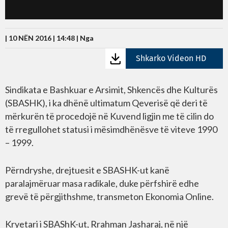
| 10 NËN 2016 | 14:48 |
Nga
Shkarko Videon HD
Sindikata e Bashkuar e Arsimit, Shkencës dhe Kulturës
(SBASHK), i ka dhënë ultimatum Qeverisë që deri të
mërkurën të procedojë në Kuvend ligjin me të cilin do
të rregullohet statusi i mësimdhënësve të viteve 1990
– 1999.
Përndryshe, drejtuesit e SBASHK-ut kanë
paralajmëruar masa radikale, duke përfshirë edhe
grevë të përgjithshme, transmeton Ekonomia Online.
Kryetari i SBAShK-ut, Rrahman Jasharaj, në një