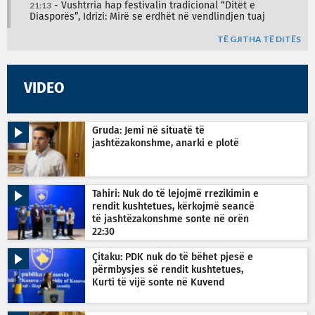
21:13
- Vushtrria hap festivalin tradicional “Ditët e
Diasporës”, Idrizi: Mirë se erdhët në vendlindjen tuaj
TË GJITHA TË DITËS
VIDEO
Gruda: Jemi në situatë të
jashtëzakonshme, anarki e plotë
Tahiri: Nuk do të lejojmë rrezikimin e
rendit kushtetues, kërkojmë seancë
të jashtëzakonshme sonte në orën
22:30
Çitaku: PDK nuk do të bëhet pjesë e
përmbysjes së rendit kushtetues,
Kurti të vijë sonte në Kuvend