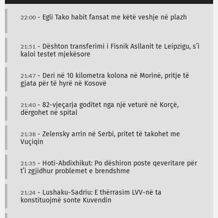
22:00
- Egli Tako habit fansat me këtë veshje në plazh
21:51
- Dështon transferimi i Fisnik Asllanit te Leipzigu, s’i
kaloi testet mjekësore
21:47
- Deri në 10 kilometra kolona në Morinë, pritje të
gjata për të hyrë në Kosovë
21:40
- 82-vjeçarja goditet nga një veturë në Korçë,
dërgohet në spital
21:38
- Zelensky arrin në Serbi, pritet të takohet me
Vuçiqin
21:35
- Hoti-Abdixhikut: Po dëshiron poste qeveritare për
t’i zgjidhur problemet e brendshme
21:24
- Lushaku-Sadriu: E thërrasim LVV-në ta
konstituojmë sonte Kuvendin