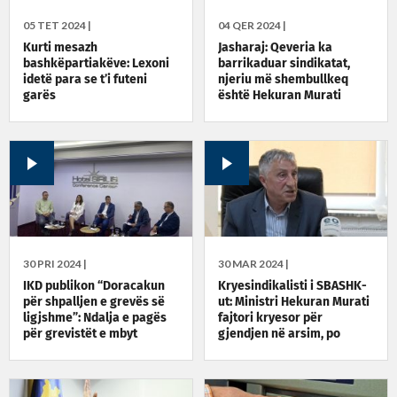
05 TET 2024 |
04 QER 2024 |
Kurti mesazh
Jasharaj: Qeveria ka
bashkëpartiakëve: Lexoni
barrikaduar sindikatat,
idetë para se t’i futeni
njeriu më shembullkeq
garës
është Hekuran Murati
30 PRI 2024 |
30 MAR 2024 |
IKD publikon “Doracakun
Kryesindikalisti i SBASHK-
për shpalljen e grevës së
ut: Ministri Hekuran Murati
ligjshme”: Ndalja e pagës
fajtori kryesor për
për grevistët e mbyt
gjendjen në arsim, po
organizimin sindikal
synon t’i shuajë sindikatat